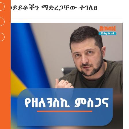
ወይይቶችን ማድረጋቸው ተገለፀ