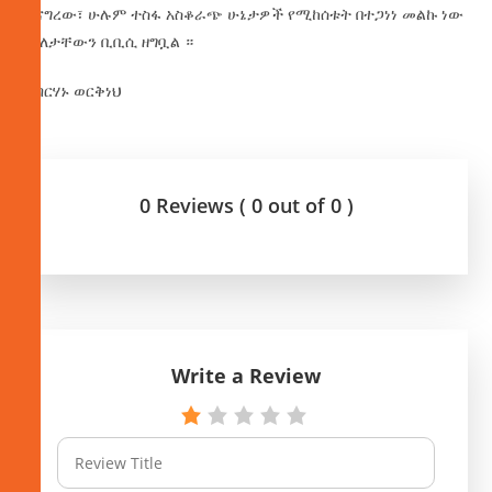
ተናግረው፣ ሁሉም ተስፋ አስቆራጭ ሁኔታዎች የሚከሰቱት በተጋነነ መልኩ ነው
ማለታቸውን ቢቢሲ ዘግቧል ።
በብርሃኑ ወርቅነህ
0 Reviews ( 0 out of 0 )
Write a Review