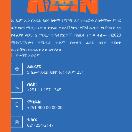
ኤ ኤም ኤን በአዲስ አበባ ከተማ የማገኝ እና ተጠሪነቱ ለከተማው ምክር
ቤት የሆነ ሚዲያ ነው። ተቋሙ የቴሌቪዥን፣ የFM ሬዲዮ፣ የህትመት እና
የተለያዩ ዲጂታል ሚዲያ ፕላትፎርሞች ባለቤት ነው። ተቋሙ በ2023
ሜትሮፖሊታን የሚዲያ ተቋም የመሆን ራዕይ ሰንቆ የይዘት
ስራዎችን በመስራት ላይ ይገኛል።
የመገኛ አድራሻ
አድራሻ:
5 ኪሎ፣ አዲስ አበባ፣ ኢትዮጵያ፣ 251
ስልክ:
+251 11 157 1345
ሞባይል:
+251 900 00 00 00
ፋክስ:
621-254-2147