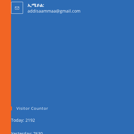
ኢሜይል:
addisaammaa@gmail.com
Visitor Countor
Today: 2192
Yesterday: 7630