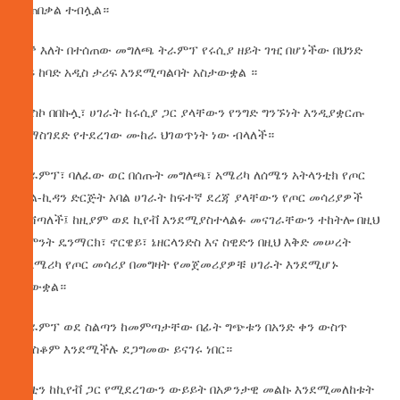
ይጠበቃል ተብሏል።
ሰኞ እለት በተሰጠው መግለጫ ትራምፕ የሩሲያ ዘይት ገዢ በሆነችው በህንድ
ላይ ከባድ አዲስ ታሪፍ እንደሚጣልባት አስታውቋል ።
ሞስኮ በበኩሏ፣ ሀገራት ከሩሲያ ጋር ያላቸውን የንግድ ግንኙነት እንዲያቋርጡ
ለማስገደድ የተደረገው ሙከራ ህገወጥነት ነው ብላለች።
ትራምፕ፣ ባለፈው ወር በሰጡት መግለጫ፣ አሜሪካ ለሰሜን አትላንቲክ የጦር
ቃል-ኪዳን ድርጅት አባል ሀገራት ከፍተኛ ደረጃ ያላቸውን የጦር መሳሪያዎች
ትሸጣለች፤ ከዚያም ወደ ኪየቭ እንደሚያስተላልፉ መናገራቸውን ተከትሎ በዚህ
ሳምንት ዴንማርክ፣ ኖርዌይ፣ ኔዘርላንድስ እና ስዊድን በዚህ እቅድ መሠረት
ከአሜሪካ የጦር መሳሪያ በመግዛት የመጀመሪያዎቹ ሀገራት እንደሚሆኑ
ታውቋል።
ትራምፕ ወደ ስልጣን ከመምጣታቸው በፊት ግጭቱን በአንድ ቀን ውስጥ
ማስቆም እንደሚችሉ ደጋግመው ይናገሩ ነበር።
ፑቲን ከኪየቭ ጋር የሚደረገውን ውይይት በአዎንታዊ መልኩ እንደሚመለከቱት