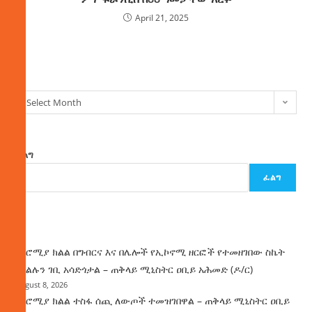
April 21, 2025
ክምችት
Select Month
ፈልግ
ፈልግ
ዜና
በኦሮሚያ ክልል በግብርና እና በሌሎች የኢኮኖሚ ዘርፎች የተመዘገበው ስኬት
የክልሉን ገቢ አሳድጎታል – ጠቅላይ ሚኒስትር ዐቢይ አሕመድ (ዶ/ር)
August 8, 2026
በኦሮሚያ ክልል ተስፋ ሰጪ ለውጦች ተመዝገበዋል – ጠቅላይ ሚኒስትር ዐቢይ