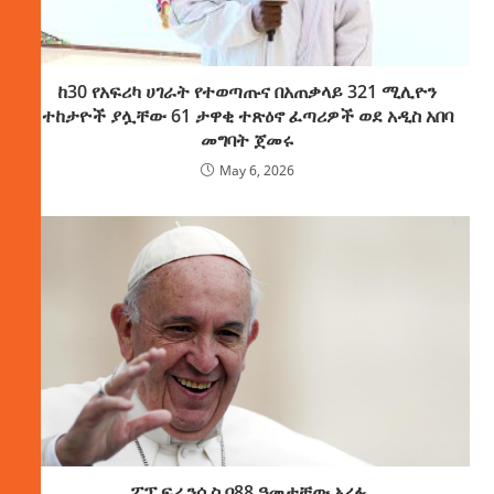
ከ30 የአፍሪካ ሀገራት የተወጣጡና በአጠቃላይ 321 ሚሊዮን
ተከታዮች ያሏቸው 61 ታዋቂ ተጽዕኖ ፈጣሪዎች ወደ አዲስ አበባ
መግባት ጀመሩ
May 6, 2026
ፖፕ ፍራንሲስ በ88 ዓመታቸው አረፉ