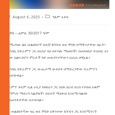
August 6, 2025
ዓለም አቀፍ
AMN – ሐምሌ 30/2017 ዓ/ም
የአሜሪካው ልዩ መልዕክተኛ ስቲቭ ዊትኮፍ ወደ ሞስኮ ከማቅናታቸው በፊት፣
ዘለንስኪ ከትራምፕ ጋር በሩስያ ላይ በተጣሉ ማዕቀቦች፣ በመከላከያ ትብብር እና
በሰው አልባ ድሮን ምርቶች ላይ መወያየታቸውን ቢቢሲ ዘግቧል።
ዘለንስኪ ከትራምፕ ጋር ውጤታማ ውይይት በማድረጋቸው ትራምፕን
አመስግነዋል።
ትራምፕ ቀደም ሲል ሩሲያ ከዩክሬን ጋር እስከ አርብ ድረስ የተኩስ አቁም
ስምምነት ማድረግ ካልቻለች፣ ከፍተኛ ማዕቀብ እንደሚጣልባት
ማስጠንቀቃቸው ይታወሳል።
ልዩ መልዕክተኛው ዛሬ ወደ ሞስኮ አቅንተው ከፑቲን ጋር እንደሚገናኙ