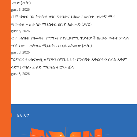
አሕመድ (ዶ/ር)
August 8, 2026
የኦሮሞ ህዝብ በኢትዮጵያ ሀገር ግንባታና ህልውና ውስጥ ከፍተኛ ሚና
ተጫውቷል – ጠቅላይ ሚኒስትር ዐቢይ አሕመድ (ዶ/ር)
August 8, 2026
የኦሮሞ ሕዝብ የዘመናት የማንነትና የኢኮኖሚ ጥያቄዎች በአሁኑ ወቅት ምላሽ
እያገኙ ነው – ጠቅላይ ሚኒስትር ዐቢይ አሕመድ (ዶ/ር)
August 8, 2026
የምርምርና የቴክኖሎጂ ልማትን በማስፋፋት የግብዓት አቅርቦትን በራስ አቅም
ማሳደግ ይገባል- ፊልድ ማርሻል ብርሃኑ ጁላ
August 8, 2026
ስለ እኛ