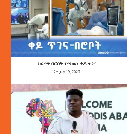
ከርቀት በሮቦት የተከወነ ቀዶ ጥገና
July 19, 2025