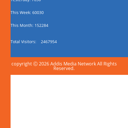
This Week: 60030
This Month: 152284
Total Visitors:
2467954
copyright Ⓒ 2026 Addis Media Network All Rights
Reserved.