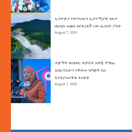
ኢትዮጵያ የቀጣናውን ኢኮኖሚያዊ ገጽታ
በአዲስ መልኩ እየቀረጸች ነው-ፈርስት ፖስት
August 7, 2026
ተቋማት ለሳይበር ደህንነት አዋጁ ትግበራ
አስፈላጊውን የቅድመ ዝግጅት ስራ
እንዲያጠናቅቁ ተጠየቀ
August 7, 2026