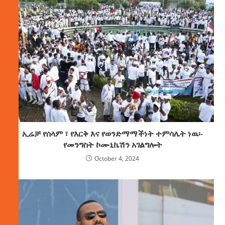
ኢሬቻ የሰላም ፣ የእርቅ እና የወንድማማችነት ተምሳሌት ነዉ፡-
የመንግስት ኮሙኒኬሽን አገልግሎት
October 4, 2024