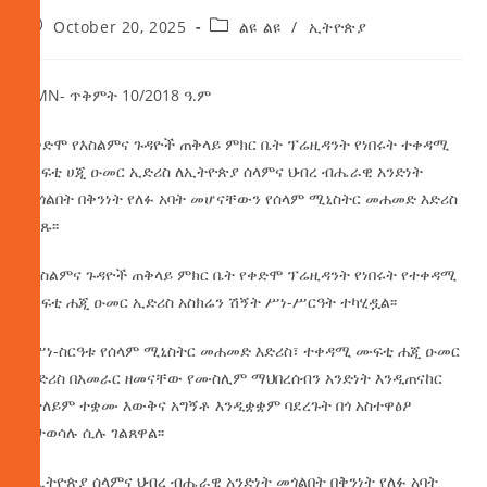
October 20, 2025
ልዩ ልዩ
/
ኢትዮጵያ
AMN- ጥቅምት 10/2018 ዓ.ም
የቀድሞ የእስልምና ጉዳዮች ጠቅላይ ምክር ቤት ፕሬዚዳንት የነበሩት ተቀዳሚ
ሙፍቲ ሀጂ ዑመር ኢድሪስ ለኢትዮጵያ ሰላምና ህብረ ብሔራዊ አንድነት
መጎልበት በቅንነት የለፉ አባት መሆናቸውን የሰላም ሚኒስትር መሐመድ እድሪስ
ገለጹ፡፡
የእስልምና ጉዳዮች ጠቅላይ ምክር ቤት የቀድሞ ፕሬዚዳንት የነበሩት የተቀዳሚ
ሙፍቲ ሐጂ ዑመር ኢድሪስ አስክሬን ሽኝት ሥነ-ሥርዓት ተካሂዷል፡፡
በሥነ-ስርዓቱ የሰላም ሚኒስትር መሐመድ እድሪስ፣ ተቀዳሚ ሙፍቲ ሐጂ ዑመር
ኢድሪስ በአመራር ዘመናቸው የሙስሊም ማህበረሰብን አንድነት እንዲጠናከር
በተለይም ተቋሙ እውቅና አግኝቶ እንዲቋቋም ባደረጉት በጎ አስተዋፅዖ
ይታወሳሉ ሲሉ ገልጸዋል፡፡
ለኢትዮጵያ ሰላምና ህብረ ብሔራዊ አንድነት መጎልበት በቅንነት የለፉ አባት