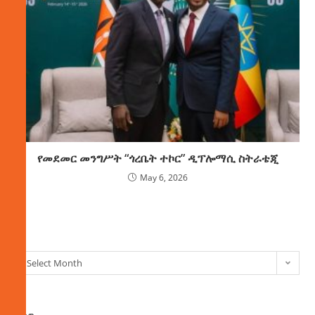
የመደመር መንግሥት “ጎረቤት ተኮር” ዲፕሎማሲ ስትራቴጂ
May 6, 2026
ክምችት
Select Month