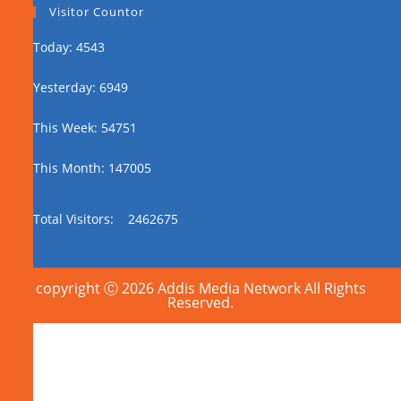
Visitor Countor
Today: 4543
Yesterday: 6949
This Week: 54751
This Month: 147005
Total Visitors:
2462675
copyright Ⓒ 2026 Addis Media Network All Rights
Reserved.