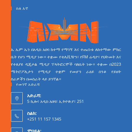
ስለ እኛ
ኤ ኤም ኤን በአዲስ አበባ ከተማ የማገኝ እና ተጠሪነቱ ለከተማው ምክር
ቤት የሆነ ሚዲያ ነው። ተቋሙ የቴሌቪዥን፣ የFM ሬዲዮ፣ የህትመት እና
የተለያዩ ዲጂታል ሚዲያ ፕላትፎርሞች ባለቤት ነው። ተቋሙ በ2023
ሜትሮፖሊታን የሚዲያ ተቋም የመሆን ራዕይ ሰንቆ የይዘት
ስራዎችን በመስራት ላይ ይገኛል።
የመገኛ አድራሻ
አድራሻ:
5 ኪሎ፣ አዲስ አበባ፣ ኢትዮጵያ፣ 251
ስልክ:
+251 11 157 1345
ሞባይል: