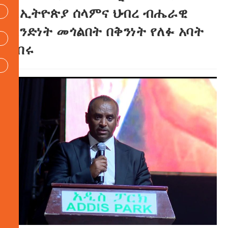
ለኢትዮጵያ ሰላምና ህብረ ብሔራዊ
አንድነት መጎልበት በቅንነት የለፉ አባት
ነበሩ