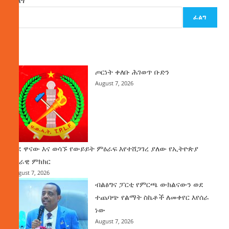
ፈልግ
ፈልግ
ዜና
ጦርነት ቀለቡ ሕገወጥ ቡድን
August 7, 2026
ወደ ዋናው እና ወሳኙ የውይይት ምዕራፍ እየተሸጋገረ ያለው የኢትዮጵያ
ሀገራዊ ምክክር
August 7, 2026
ብልፅግና ፓርቲ የምርጫ ውክልናውን ወደ
ተጨባጭ የልማት ስኬቶች ለመቀየር እየሰራ
ነው
August 7, 2026