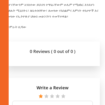
መሆናቸውንም አንስተው ይህ በጎ ተግባራቸውም ሁሌም የሚዘከር እንደሆነ
የገለጹት ሚኒስትሩ፣ ለቤተሰባቸው፣ ለመላው የእስልምና እምነት ተከታዮች እና
ለመላው የኢትዮጵያ ህዝብ መፅናናትን ተመኝተዋል፡፡
በታምራት ቢሻው
0 Reviews ( 0 out of 0 )
Write a Review