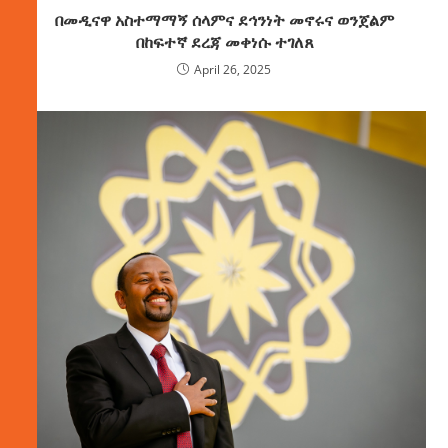
በመዲናዋ አስተማማኝ ሰላምና ደኅንነት መኖሩና ወንጀልም
በከፍተኛ ደረጃ መቀነሱ ተገለጸ
April 26, 2025