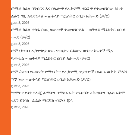
በኦሮሚያ ክልል በግብርና እና በሌሎች የኢኮኖሚ ዘርፎች የተመዘገበው ስኬት
የክልሉን ገቢ አሳድጎታል – ጠቅላይ ሚኒስትር ዐቢይ አሕመድ (ዶ/ር)
August 8, 2026
በኦሮሚያ ክልል ተስፋ ሰጪ ለውጦች ተመዝገበዋል – ጠቅላይ ሚኒስትር ዐቢይ
አሕመድ (ዶ/ር)
August 8, 2026
የኦሮሞ ህዝብ በኢትዮጵያ ሀገር ግንባታና ህልውና ውስጥ ከፍተኛ ሚና
ተጫውቷል – ጠቅላይ ሚኒስትር ዐቢይ አሕመድ (ዶ/ር)
August 8, 2026
የኦሮሞ ሕዝብ የዘመናት የማንነትና የኢኮኖሚ ጥያቄዎች በአሁኑ ወቅት ምላሽ
እያገኙ ነው – ጠቅላይ ሚኒስትር ዐቢይ አሕመድ (ዶ/ር)
August 8, 2026
የምርምርና የቴክኖሎጂ ልማትን በማስፋፋት የግብዓት አቅርቦትን በራስ አቅም
ማሳደግ ይገባል- ፊልድ ማርሻል ብርሃኑ ጁላ
August 8, 2026