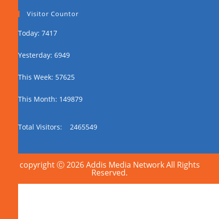
Visitor Countor
Today: 7417
Yesterday: 6949
This Week: 57625
This Month: 149879
Total Visitors:
2465549
copyright Ⓒ 2026 Addis Media Network All Rights
Reserved.