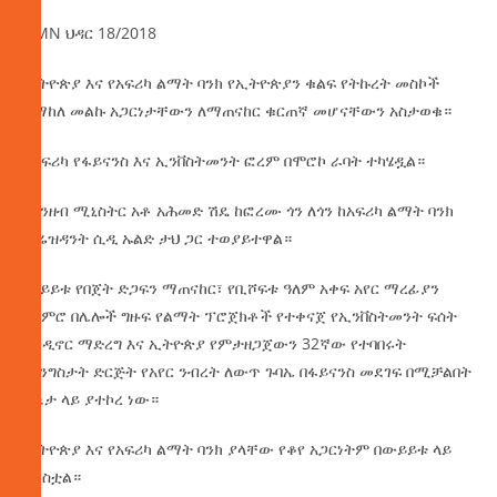
AMN ህዳር 18/2018
ኢትዮጵያ እና የአፍሪካ ልማት ባንክ የኢትዮጵያን ቁልፍ የትኩረት መስኮች
ባማከለ መልኩ አጋርነታቸውን ለማጠናከር ቁርጠኛ መሆናቸውን አስታወቁ።
የአፍሪካ የፋይናንስ እና ኢንቨስትመንት ፎረም በሞሮኮ ራባት ተካሄዷል።
የገንዘብ ሚኒስትር አቶ አሕመድ ሽዴ ከፎረሙ ጎን ለጎን ከአፍሪካ ልማት ባንክ
ፕሬዝዳንት ሲዲ ኡልድ ታህ ጋር ተወያይተዋል።
ውይይቱ የበጀት ድጋፍን ማጠናከር፣ የቢሾፍቱ ዓለም አቀፍ አየር ማረፊያን
ጨምሮ በሌሎች ግዙፍ የልማት ፕሮጀክቶች የተቀናጀ የኢንቨስትመንት ፍሰት
እንዲኖር ማድረግ እና ኢትዮጵያ የምታዘጋጀውን 32ኛው የተባበሩት
መንግስታት ድርጅት የአየር ንብረት ለውጥ ጉባኤ በፋይናንስ መደገፍ በሚቻልበት
ሁኔታ ላይ ያተኮረ ነው።
ኢትዮጵያ እና የአፍሪካ ልማት ባንክ ያላቸው የቆየ አጋርነትም በውይይቱ ላይ
ተነስቷል።