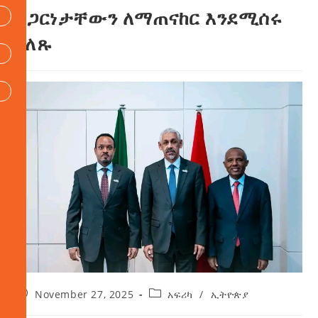
አጋርነታቸውን ለማጠናከር እንደሚሰሩ
ገለጹ
November 27, 2025
አፍሪካ
/
ኢትዮጵያ