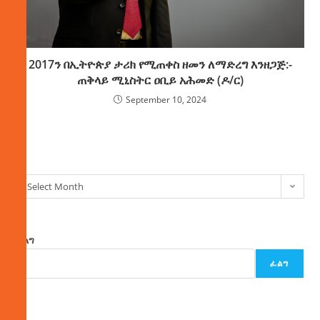
2017ን በኢትዮጵያ ታሪክ የሚጠቀስ ዘመን ለማድረግ እንዘጋጅ:-
ጠቅላይ ሚኒስትር ዐቢይ አሕመድ (ዶ/ር)
September 10, 2024
ክምችት
Select Month
ፈልግ
ፈልግ
ዜና