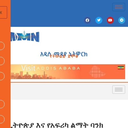
X
አዲስ ሚዲያ ኔትዎርክ
የትውልድ ድምፅ
ኢትዮጵያ እና የአፍሪካ ልማት ባንክ