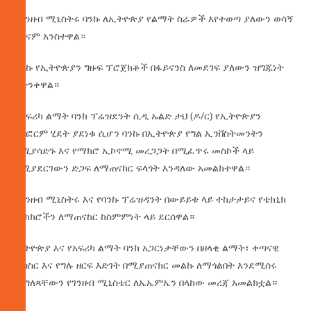
የገንዘብ ሚኒስትሩ ባንኩ ለኢትዮጵያ የልማት ስራዎች እየተወጣ ያለውን ወሳኝ
ሚናም አንስተዋል።
ባንኩ የኢትዮጵያን ግዙፍ ፕሮጀክቶች በፋይናንስ ለመደገፍ ያለውን ዝግጁነት
አድንቀዋል።
የአፍሪካ ልማት ባንክ ፕሬዝደንት ሲዲ ኡልድ ታህ (ዶ/ር) የኢትዮጵያን
የሪፎርም ሂደት ያደነቁ ሲሆን ባንኩ በኢትዮጵያ የግል ኢንቨስትመንትን
በሚያሳድጉ እና የማክሮ ኢኮኖሚ መረጋጋት በሚፈጥሩ መስኮች ላይ
የሚያደርገውን ድጋፍ ለማጠናከር ፍላጎት እንዳለው አመልክተዋል።
የገንዘብ ሚኒስትሩ እና የባንኩ ፕሬዝዳንት በውይይቱ ላይ ተከታታይና የቴክኒክ
ምክክሮችን ለማጠናከር ከስምምነት ላይ ደርሰዋል።
ኢትዮጵያ እና የአፍሪካ ልማት ባንክ አጋርነታቸውን በዘላቂ ልማት፣ ቀጣናዊ
ትስስር እና የግሉ ዘርፍ እድገት በሚያጠናክር መልኩ ለማጎልበት እንደሚሰሩ
መግለጻቸውን የገንዘብ ሚኒስቴር ለኤኤምኤን በላከው መረጃ አመልክቷል።