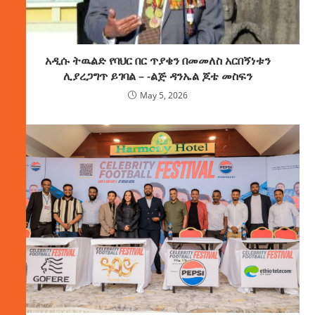
አዲሱ ትዉልድ የባህር በር ጥያቄን በመመለስ አርበኝነቱን
ሊያረጋግጥ ይገባል – -ልጅ ዳንኤል ጆቴ መስፍን
May 5, 2026