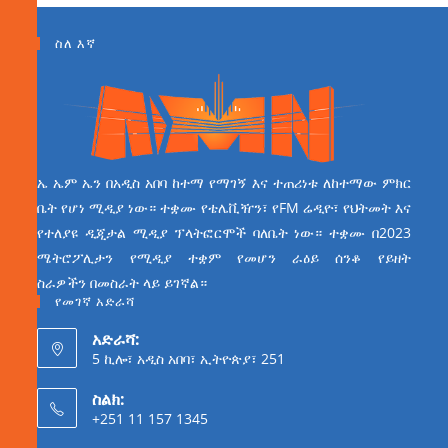
ስለ እኛ
ኤ ኤም ኤን በአዲስ አበባ ከተማ የማገኝ እና ተጠሪነቱ ለከተማው ምክር
ቤት የሆነ ሚዲያ ነው። ተቋሙ የቴሌቪዥን፣ የFM ሬዲዮ፣ የህትመት እና
የተለያዩ ዲጂታል ሚዲያ ፕላትፎርሞች ባለቤት ነው። ተቋሙ በ2023
ሜትሮፖሊታን የሚዲያ ተቋም የመሆን ራዕይ ሰንቆ የይዘት
ስራዎችን በመስራት ላይ ይገኛል።
የመገኛ አድራሻ
አድራሻ:
5 ኪሎ፣ አዲስ አበባ፣ ኢትዮጵያ፣ 251
ስልክ:
+251 11 157 1345