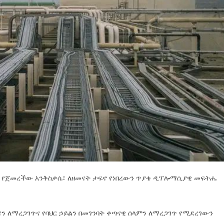
ሳካት የጀመረችው እንቅስቃሴ፣ ለዘመናት ታፍኖ የነበረውን ጥያቄ ዲፕሎማሲያዊ መፍትሔ
ናን ለማረጋገጥና የባህር ኃይልን በመገንባት ቀጣናዊ ሰላምን ለማረጋገጥ የሚደረገውን