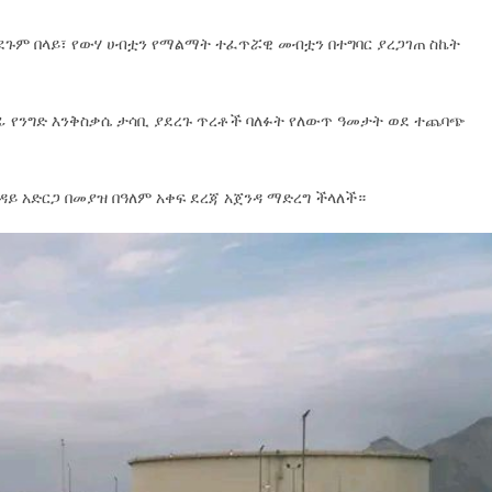
ደጉም በላይ፣ የውሃ ሀብቷን የማልማት ተፈጥሯዊ መብቷን በተግባር ያረጋገጠ ስኬት
ሰፊ የንግድ እንቅስቃሴ ታሳቢ ያደረጉ ጥረቶች ባለፉት የለውጥ ዓመታት ወደ ተጨባጭ
ጉዳይ አድርጋ በመያዝ በዓለም አቀፍ ደረጃ አጀንዳ ማድረግ ችላለች።