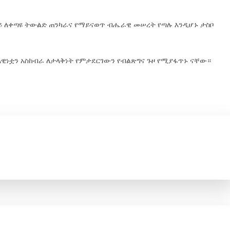
ይ ለቀጣዩ ትውልድ ጠንካራና የማይናወጥ ብሔራዊ መሠረት የጣሉ እንዲሆኑ ታስቦ
ዊነቷን አስከብራ ለታላቅነት የምታደርገውን የብልጽግና ጉዞ የሚያፋጥኑ ናቸው።