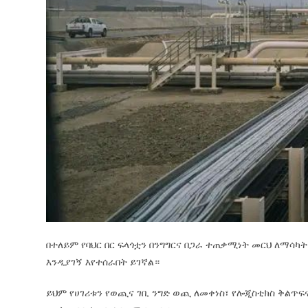
በተለይም የባህር በር ፍላጎቷን በንግግርና በጋራ ተጠቃሚነት መርህ ለማ
እንዲያገኝ እየተሰራበት ይገኛል።
ይህም የሀገሪቱን የወጪና ገቢ ንግድ ወጪ ለመቀነስ፣ የሎጂስቲክስ ቅልጥፍ