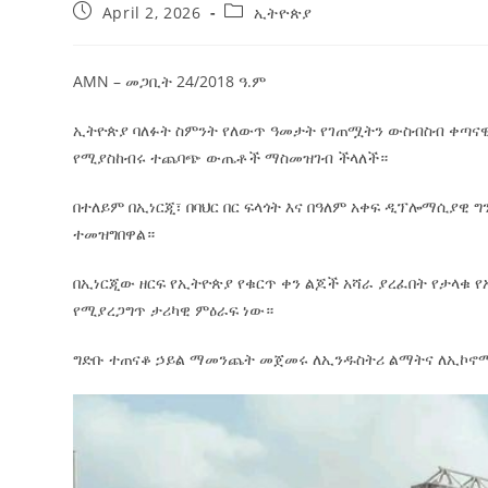
April 2, 2026
ኢትዮጵያ
AMN – መጋቢት 24/2018 ዓ.ም
ኢትዮጵያ ባለፉት ስምንት የለውጥ ዓመታት የገጠሟትን ውስብስብ ቀጣና
የሚያስከብሩ ተጨባጭ ውጤቶች ማስመዝገብ ችላለች።
በተለይም በኢነርጂ፣ በባህር በር ፍላጎት እና በዓለም አቀፍ ዲፕሎማሲያ
ተመዝግበዋል።
በኢነርጂው ዘርፍ የኢትዮጵያ የቁርጥ ቀን ልጆች አሻራ ያረፈበት የታላቁ የ
የሚያረጋግጥ ታሪካዊ ምዕራፍ ነው።
ግድቡ ተጠናቆ ኃይል ማመንጨት መጀመሩ ለኢንዱስትሪ ልማትና ለኢኮኖሚ