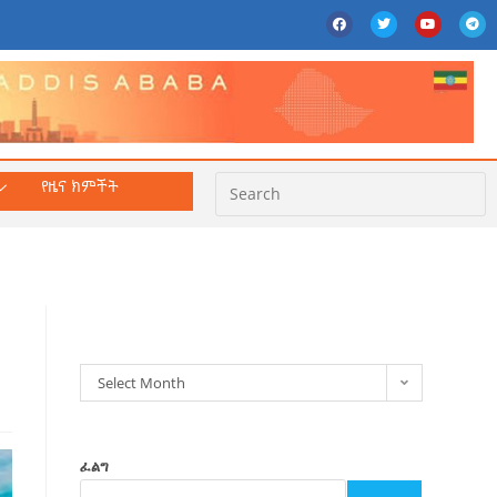
የዜና ክምችት
ክምችት
Select Month
ፈልግ