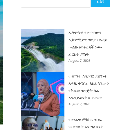
ፈልግ
ሰት
ገንባት
ዜና
ኢትዮጵያ የቀጣናውን
ኢኮኖሚያዊ ገጽታ በአዲስ
መልኩ እየቀረጸች ነው-
ፈርስት ፖስት
August 7, 2026
ተቋማት ለሳይበር ደህንነት
አዋጁ ትግበራ አስፈላጊውን
የቅድመ ዝግጅት ስራ
እንዲያጠናቅቁ ተጠየቀ
August 7, 2026
የሀገራዊ ምክክር ጉባኤ
የብዝሀነት እና ግልጽነት