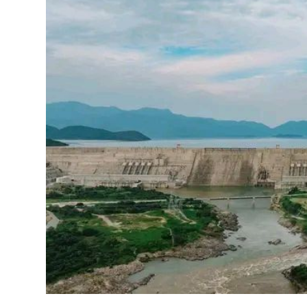
ኢትዮጵያ የቀጣናውን ኢኮኖሚያዊ ገጽታ በአዲስ
መልኩ እየቀረጸች ነው-ፈርስት ፖስት
2ኛው የአዲስ ሚዲያ ኔትዎርክ አመራሮች እ
August 7, 2026
ሠራተኞች ስፖርት ፌስቲቫል በቴሌቪዥን ዘ
አሸናፊነት ተጠናቀቀ
August 1, 2026