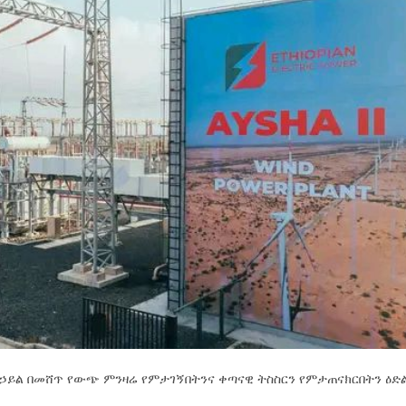
 ኃይል በመሸጥ የውጭ ምንዛሬ የምታገኝበትንና ቀጣናዊ ትስስርን የምታጠናክርበትን ዕድ