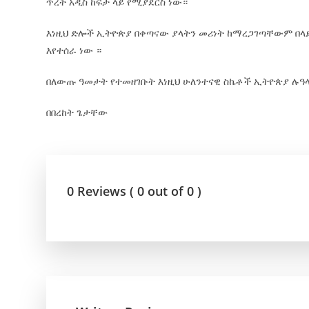
ጥረት አዲስ ከፍታ ላይ የሚያደርስ ነው።
እነዚህ ድሎች ኢትዮጵያ በቀጣናው ያላትን መሪነት ከማረጋገጣቸውም በላ
እየተሰራ ነው ።
በለውጡ ዓመታት የተመዘገቡት እነዚህ ሁለንተናዊ ስኬቶች ኢትዮጵያ ሉዓላ
በበረከት ጌታቸው
0 Reviews ( 0 out of 0 )