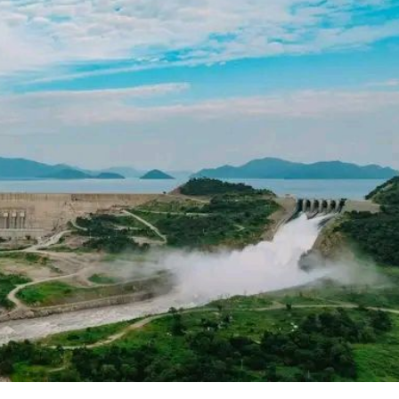
የኢትዮጵያ ኢኮኖሚ ከቡና ባሻገር
አዲስ ሚዲያ ኔትዎርክ በይዘት ስራዎቹ የሀ
ተቃውሞ የበዛበት የፊፋ አዲሱ እቅድ
ትርክትን በማረም እና የወል ትርክትን በመ
August 5, 2026
ና
ሃላፊነቱን እየተወጣ ይገኛል
July 30, 2026
ርፍ
AmnAdmin
October 17, 2025