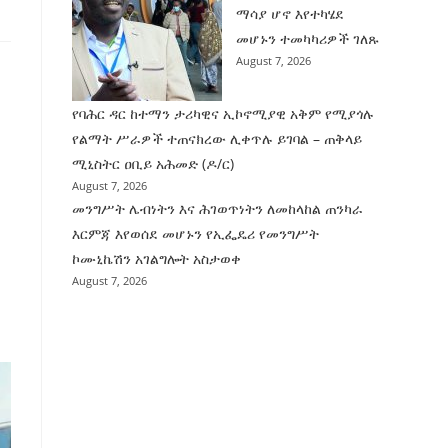
ማሳያ ሆኖ እየተካሄደ
መሆኑን ተመካካሪዎች ገለጹ
August 7, 2026
የባሕር ዳር ከተማን ታሪካዊና ኢኮኖሚያዊ አቅም የሚያጎሉ
የልማት ሥራዎች ተጠናክረው ሊቀጥሉ ይገባል – ጠቅላይ
ሚኒስትር ዐቢይ አሕመድ (ዶ/ር)
August 7, 2026
መንግሥት ሌብነትን እና ሕገወጥነትን ለመከላከል ጠንካራ
እርምጃ እየወሰደ መሆኑን የኢፌዴሪ የመንግሥት
ኮሙኒኬሽን አገልግሎት አስታወቀ
August 7, 2026