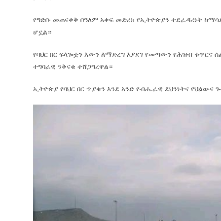
የግድቡ መጠናቀቅ በዓለም አቀፍ መድረክ የኢትዮጵያን ተደራዳሪነት ከማሳ
ሆኗል።
የባህር በር ፍላጐቷን እውን ለማድረግ እያደገ የመጣውን የሕዝብ ቁጥርና 
ተግባራዊ ንቅናቄ ተሸጋግረዋል።
ኢትዮጵያ የባህር በር ጥያቄን እንደ አንድ የብሔራዊ ደህንነትና የህልውና 