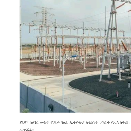
ይህም ከሀገር ውስጥ ፍጆታ ባለፈ ኢትዮጵያ ለጎረቤት ሀገራት የኤሌክትሪክ
ፈጥሯል።