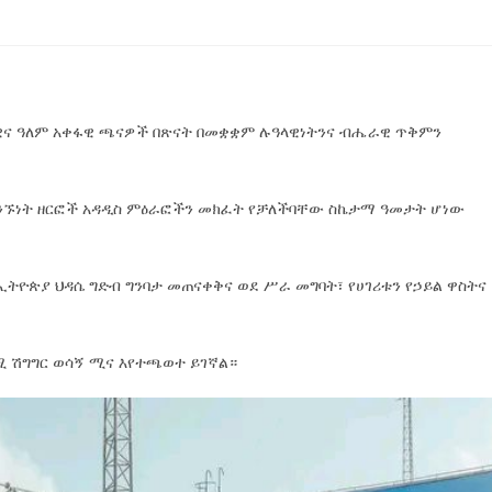
ዊና ዓለም አቀፋዊ ጫናዎች በጽናት በመቋቋም ሉዓላዊነትንና ብሔራዊ ጥቅምን
ዊ ግንኙነት ዘርፎች አዳዲስ ምዕራፎችን መክፈት የቻለችባቸው ስኬታማ ዓመታት ሆነው
ኢትዮጵያ ህዳሴ ግድብ ግንባታ መጠናቀቅና ወደ ሥራ መግባት፣ የሀገሪቱን የኃይል ዋስትና
 ሽግግር ወሳኝ ሚና እየተጫወተ ይገኛል።