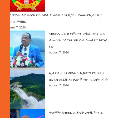
ወደ ዋናው እና ወሳኙ የውይይት ምዕራፍ እየተሸጋገረ ያለው የኢትዮጵያ
ሀገራዊ ምክክር
August 7, 2026
ብልፅግና ፓርቲ የምርጫ ውክልናውን ወደ
ተጨባጭ የልማት ስኬቶች ለመቀየር እየሰራ
ነው
August 7, 2026
ኢትዮጵያ የቀጣናውን ኢኮኖሚያዊ ገጽታ
በአዲስ መልኩ እየቀረጸች ነው-ፈርስት ፖስት
August 7, 2026
ተቋማት ለሳይበር ደህንነት አዋጁ ትግበራ