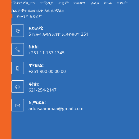
ሜትሮፖሊታን የሚዲያ ተቋም የመሆን ራዕይ ሰንቆ የይዘት
ስራዎችን በመስራት ላይ ይገኛል።
የመገኛ አድራሻ
አድራሻ:
5 ኪሎ፣ አዲስ አበባ፣ ኢትዮጵያ፣ 251
ስልክ:
+251 11 157 1345
ሞባይል:
+251 900 00 00 00
ፋክስ:
621-254-2147
ኢሜይል:
addisaammaa@gmail.com