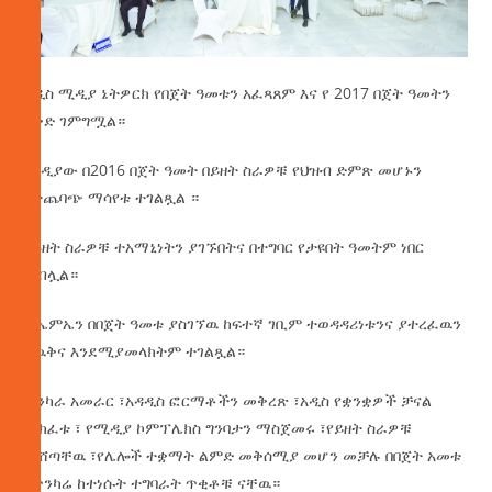
አዲስ ሚዲያ ኔትዎርክ የበጀት ዓመቱን አፈጻጸም እና የ 2017 በጀት ዓመትን
እቅድ ገምግሟል።
ሚዲያው በ2016 በጀት ዓመት በይዘት ስራዎቹ የህዝብ ድምጽ መሆኑን
በተጨባጭ ማሳየቱ ተገልጿል ።
የይዘት ስራዎቹ ተአማኒነትን ያገኙበትና በተግባር የታዩበት ዓመትም ነበር
ተብሏል።
ኤኤምኤን በበጀት ዓመቱ ያስገኘዉ ከፍተኛ ገቢም ተወዳዳሪነቱንና ያተረፈዉን
እዉቅና እንደሚያመላክትም ተገልጿል።
ጠንካራ አመራር ፣አዳዲስ ፎርማቶችን መቅረጽ ፣አዲስ የቋንቋዎች ቻናል
መክፈቱ ፣ የሚዲያ ኮምፕሌክስ ግንባታን ማስጀመሩ ፣የይዘት ስራዎቹ
መሸጣቸዉ ፣የሌሎች ተቋማት ልምድ መቅሰሚያ መሆን መቻሉ በበጀት አመቱ
በጥንካሬ ከተነሱት ተግባራት ጥቂቶቹ ናቸዉ።