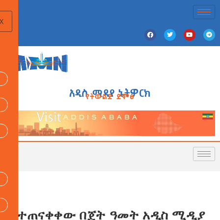
X
አዲስ ሚዲያ ኔትዎርክ
የትውልድ ድምፅ
የተጠናቀቀው በጀት ዓመት አዲስ ሚዲያ