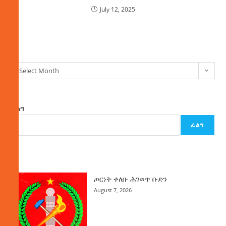
July 12, 2025
ክምችት
Select Month
ፈልግ
ፈልግ
ዜና
ጦርነት ቀለቡ ሕገወጥ ቡድን
August 7, 2026