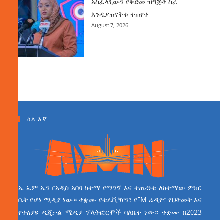
አስፈላጊውን የቅድመ ዝግጅት ስራ
እንዲያጠናቅቁ ተጠየቀ
August 7, 2026
ስለ እኛ
ኤ ኤም ኤን በአዲስ አበባ ከተማ የማገኝ እና ተጠሪነቱ ለከተማው ምክር
ቤት የሆነ ሚዲያ ነው። ተቋሙ የቴሌቪዥን፣ የFM ሬዲዮ፣ የህትመት እና
የተለያዩ ዲጂታል ሚዲያ ፕላትፎርሞች ባለቤት ነው። ተቋሙ በ2023