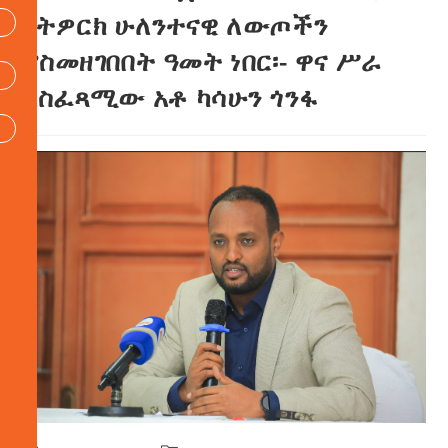
ኔትዎርክ ሁለንተናዊ ለውጦችን
ያስመዘገበበት ዓመት ነበር፡- ዋና ሥራ
አስፈጻሚው አቶ ካሳሁን ጎንፋ