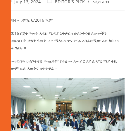
July 13, 2024
EDITOR'S PICK
/
አዲስ አበባ
AMN – ሀምሌ 6/2016 ዓ.ም
የ 2016 በጀት ዓመት አዲስ ሚዲያ ኔትዎርክ ሁለንተናዊ ለውጦችን
ያስመዘገበበት ታላቅ ዓመት ሆኖ ማለፉን ዋና ሥራ አስፈጻሚው አቶ ካሳሁን
ጎንፋ ገለጹ ።
ለተመዘገበዉ ሁለንተናዊ ውጤትም የተቋሙ አመራር እና ፈጻሚ ሚና ተኪ
የለውም ሲሉ እዉቅና ሰጥተዋል ።