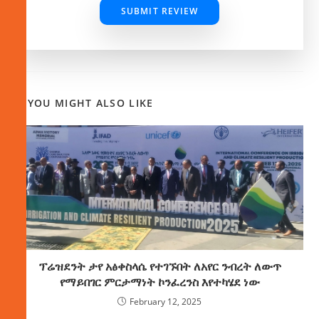
SUBMIT REVIEW
YOU MIGHT ALSO LIKE
ፕሬዝደንት ታየ አፅቀስላሴ የተገኙበት ለአየር ንብረት ለውጥ
የማይበገር ምርታማነት ኮንፈረንስ እየተካሄደ ነው
February 12, 2025