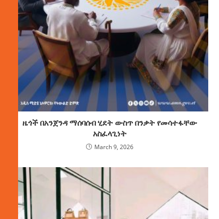
ዜጎች በአንጀንዳ ማሰባሰብ ሂደት ውስጥ በንቃት የመሳተፋቸው
አስፈላጊነት
March 9, 2026