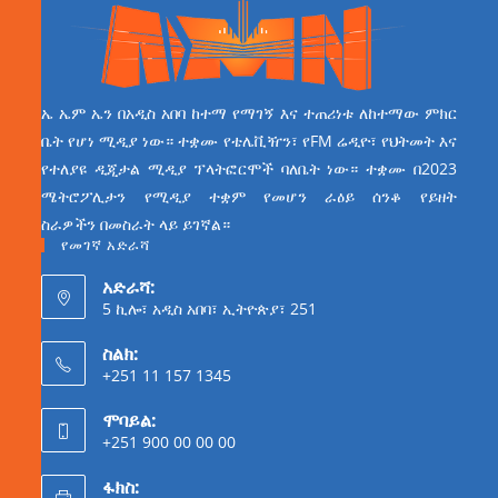
ኤ ኤም ኤን በአዲስ አበባ ከተማ የማገኝ እና ተጠሪነቱ ለከተማው ምክር
ቤት የሆነ ሚዲያ ነው። ተቋሙ የቴሌቪዥን፣ የFM ሬዲዮ፣ የህትመት እና
የተለያዩ ዲጂታል ሚዲያ ፕላትፎርሞች ባለቤት ነው። ተቋሙ በ2023
ሜትሮፖሊታን የሚዲያ ተቋም የመሆን ራዕይ ሰንቆ የይዘት
ስራዎችን በመስራት ላይ ይገኛል።
የመገኛ አድራሻ
አድራሻ:
5 ኪሎ፣ አዲስ አበባ፣ ኢትዮጵያ፣ 251
ስልክ:
+251 11 157 1345
ሞባይል:
+251 900 00 00 00
ፋክስ: