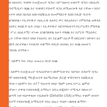
ነብዩ በቴአትር ጥበባት የመጀመሪያ ዲግሪ፣ በሥነፅሁፍ ሁለተኛ ዲግሪ፣ በአፍሪካ
ጥናት(ሚዲያ፣ ባህል እና ጥበባት) ሦስተኛ ዲግሪ በማጠናቀቅ ላይ ናቸው። ከሃያ
አመታት በላይ በአዲስ አበባ ዩኒቨርሲቲ ከመምህርነት እስከ ኮሌጅ ዲንነት
አገልግለዋል። የኢትዮጵያ ብሔራዊ ቴአትር ዋና ዳይሬክተር፣ የምክትል ጠቅላይ
ሚኒስትር ጽህፈት ቤት ኃላፊ፣ የኢትዮጵያ ብሮድካስቲንግ ኮርፖሬሽን ምክትል
ዋና ሥራ አስፈፃሚ፣ ሆነው አገልግለዋል አሁን የባህል እና ስፖርት ሚኒስትር
ዴኤታ ናቸው።ከሃያ በላይ የቴአትር እና የፊልም ስራዎች በድርሰት፣ በትወና እና
ዝግጅት ሰርተዋል። የተለያዩ ተቋማት የቦርድ ሰብሳቢ እና አባል በመሆን
እያገለገሉ ይገኛሉ።
3ኛ. ሰለሞን ካሳ- የስራ አመራር ቦርድ አባል
አቶ ሰለሞን የመጀመሪያ ዲግሪአቸውን በኮምፒውተር ሳይንስ፣ ሁለተኛ ዲግሪ
ደግሞ በቴክኖሎጂ ማኔጅመንት ከአሜሪካው ጆርጅ ዋሽንግተን ዩኒቨርሲቲ
አላቸው። ሰለሞን ካሳ -ከ17 ዓመታት በላይ ዓለም አቀፍ የሥራ ልምድ
ያላቸው፥ ታዋቂ የቴክኖሎጂ አማካሪ፣ ስትራቴጂስት፣ የሚዲያ ባለሙያ፣
አሰልጣኝ ነው።በታዋቂው የዴሎይት (Deloitte USA) አማካሪ ተቋም ውስጥ
በከፍተኛ የቴክኖሎጂ አማካሪነት የሰሩ በጤና ጥበቃ፣ በዘላቂ ልማት፣