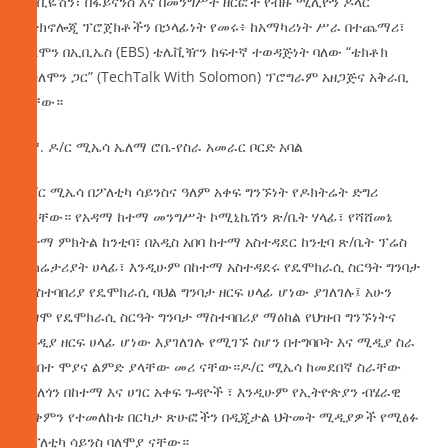
በአቪዬሽን፣ በፋይናንስ እና በመንግሥት ዘርፎች የብዙ ሚሊዮን ዶላር
የቴክኖሎጂ ፕሮጀክቶችን በኃላፊነት የመሩ፥ ከአማካሪነት ሥራ በተጨማሪ፣
ሰለሞን በኢቢኤስ (EBS) ቴሌቪዥን ከፍተኛ ተወዳጅነት ባለው “ቴክቶክ
ከሰለሞን ጋር” (TechTalk With Solomon) ፕሮግራም አዘጋጅና አቅራቢ
ናቸው።
4ኛ. ዶ/ር ሚኤሳ ኤለማ ሮቤ-የስራ አመራር ቦርድ አባል
ዶ/ር ሚኤሳ በፖለቲካ ሳይንስና ዓለም አቀፍ ግንኙነት የዶክትሬት ድግሪ
አላቸው። የአዳማ ከተማ መንግሥት ኮሚኒኬሽን ጽ/ቤት ሃላፊ፣ የሻሸመኔ
ከተማ ምክትል ከንቲባ፣ በአዲስ አበባ ከተማ አስተዳደር ከንቲባ ጽ/ቤት ፕሬስ
ሴክሬታሪያት ሀላፊ፣ እንዲሁም በከተማ አስተዳደሩ የዴሞክራሲ ስርዓት ግንባታ
ማስተባበሪያ የዴሞክራሲ ባህል ግንባታ ዘርፍ ሀላፊ ሆነው ያገለገሉ፤ አሁን
ደግሞ የዴሞክራሲ ስርዓት ግንባታ ማስተባበሪያ ማዕከል የህዝብ ግንኙነትና
ሚዲያ ዘርፍ ሀላፊ ሆነው እያገለገሉ የሚገኙ ስሆን በተግባቦት እና ሚዲያ ስራ
የካበተ ሞያና ልምድ ያላቸው መሪ ናቸው።ዶ/ር ሚኤሳ ከመደበኛ ስራቸው
ጎንለጎን በከተማ እና ሀገር አቀፍ ጉዳዮች ፣ እንዲሁም የኢትዮጵያን ብሄራዊ
ጥቅምን የተመለከቱ በርካታ ጽሁፎችን በዲጂታል ህትመት ሚዲያዎች የሚፅፉ
የፖለቲካ ሳይንስ ባለሞያ ናቸው።