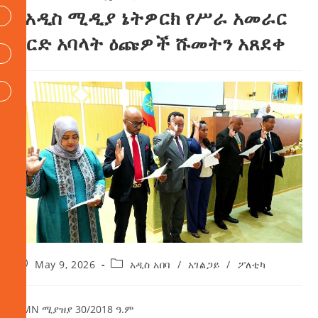
የአዲስ ሚዲያ ኔትዎርክ የሥራ አመራር
ቦርድ አባላት ዕጩዎች ሹመትን አጸደቀ
May 9, 2026
አዲስ አበባ
/
አገልጋይ
/
ፖለቲካ
AMN ሚያዝያ 30/2018 ዓ.ም