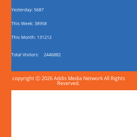
Yesterday: 5687
This Week: 38958
This Month: 131212
Total Visitors:
2446882
copyright Ⓒ 2026 Addis Media Network All Rights
Reserved.