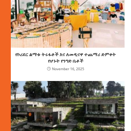
የኮሪደር ልማቱ ትሩፋቶች እና ለመዲናዋ ተጨማሪ ድምቀት
የሆኑት የንግድ ቤቶች
November 16, 2025