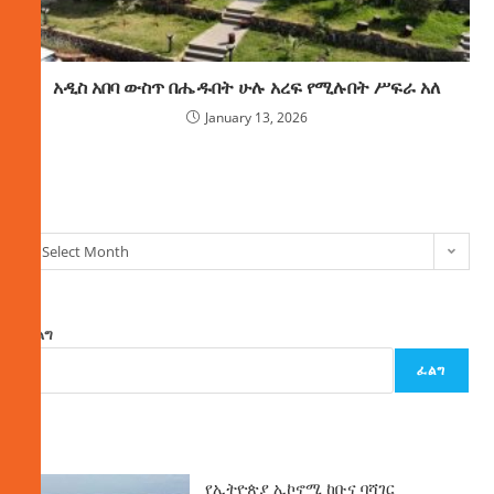
አዲስ አበባ ውስጥ በሔዱበት ሁሉ አረፍ የሚሉበት ሥፍራ አለ
January 13, 2026
ክምችት
Select Month
ፈልግ
ፈልግ
ዜና
የኢትዮጵያ ኢኮኖሚ ከቡና ባሻገር