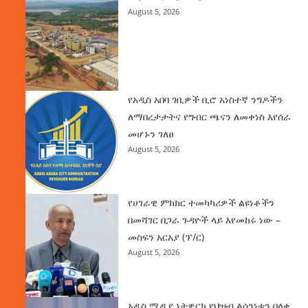
August 5, 2026
የአዲስ አበባ ገቢዎች ቢሮ አነስተኛ ንግዶችን
ለማበረታታትና የግብር ጫናን ለመቀነስ እየሰራ
መሆኑን ገለፀ
August 5, 2026
የሀገራዊ ምክክር ተመካካሪዎች ልዩነቶችን
በመሻገር በጋራ ጉዳዮች ላይ እየመከሩ ነው –
መስፍን አርአያ (ፕ/ር)
August 5, 2026
አዲስ ሚዲያ ኔትዎርክ የህዝብ ልሳንነቱን በላቀ