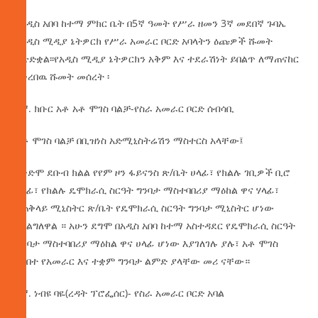
የአዲስ አበባ ከተማ ምክር ቤት በ5ኛ ዓመት የሥራ ዘመን 3ኛ መደበኛ ጉባኤ
የአዲስ ሚዲያ ኔትዎርክ የሥራ አመራር ቦርድ አባላትን ዕጩዎች ሹመት
አጽድቋል፡፡የአዲስ ሚዲያ ኔትዎርክን አቅም እና ተደራሽነት ይበልጥ ለማጠናከር
በቀረበዉ ሹመት መሰረት ፡
1ኛ. ክቡር አቶ አቶ ሞገስ ባልቻ-የስራ አመራር ቦርድ ሰብሳቢ
አቶ ሞገስ ባልቻ በቢዝነስ አድሚኒስትሬሽን ማስተርስ አላቸው፤
በቀድሞ ደቡብ ክልል የየም ዞን ፋይናንስ ጽ/ቤት ሀላፊ፣ የክልሉ ገቢዎች ቢሮ
ሃላፊ፣ የክልሉ ዴሞክራሲ ስርዓት ግንባታ ማስተባበሪያ ማዕከል ዋና ሃላፊ፣
በጠቅላይ ሚኒስትር ጽ/ቤት የዴሞክራሲ ስርዓት ግንባታ ሚኒስትር ሆነው
አገልግለዋል ። አሁን ደግሞ በአዲስ አበባ ከተማ አስተዳደር የዴሞክራሲ ስርዓት
ግንባታ ማስተባበሪያ ማዕከል ዋና ሀላፊ ሆነው እያገለገሉ ያሉ፣ አቶ ሞገስ
የካበተ የአመራር እና ተቋም ግንባታ ልምድ ያላቸው መሪ ናቸው።
2ኛ. ነብዩ ባዬ(ረዳት ፕሮፌሰር)- የስራ አመራር ቦርድ አባል