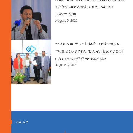
ጥራትና ይዘት አጠናክሮ ይቀጥላል- አቶ
ሠለሞን ዲባባ
August 5, 2026
የአዲስ አበባ ሥራና ክህሎት ቢሮ ከጣሊያኑ
ማርኬ ሪጅን እና ከኤ ፒ ኤ-ሲ ቪ ኤምጋር የ1
ቢሊየን ብር ስምምነት ተፈራረመ
August 5, 2026
ስለ እኛ