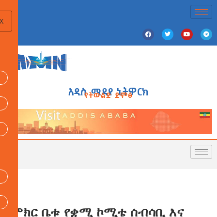
X
አዲስ ሚዲያ ኔትዎርክ
የትውልድ ድምፅ
ምክር ቤቱ የቋሚ ኮሚቴ ሰብሳቢ እና