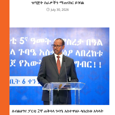
ዝግጅት ስራዎችን ማጠናከር ይገባል
July 30, 2026
ለብልፅግና ፓርቲ 2ኛ ጠቅላላ ጉባዔ አስተዋፅኦ ላበረከቱ አካላት