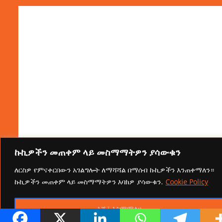
ኩኪዎችን መጠቀም ላይ መስማማትዎን ያሳውቁን
ለርስዎ የምናቀርበውን አገልግሎት ለማሻሻል በማሰብ ኩኪዎችን እንጠቀማለን።
ኩኪዎችን መጠቀም ላይ መስማማትዎን እባክዎ ያሳውቁን.
Cookie Policy
እሺ፤ እስማማለሁ