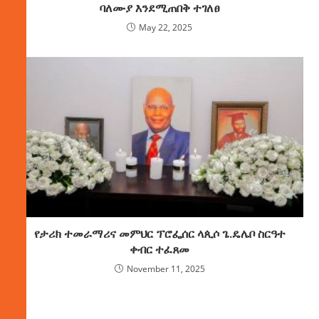
ባለሙያ እንደሚጠበቅ ተገለፀ
May 22, 2025
የታሪክ ተመራማሪና መምህር ፕሮፌሰር ላጲሶ ጌ.ዴሌቦ ስርዓተ
ቀብር ተፈጸመ
November 11, 2025
ክምችት