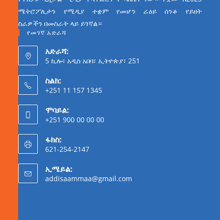
ሜትሮፖሊታን የሚዲያ ተቋም የመሆን ራዕይ ሰንቆ የይዘት
ስራዎችን በመስራት ላይ ይገኛል።
የመገኛ አድራሻ
አድራሻ:
5 ኪሎ፣ አዲስ አበባ፣ ኢትዮጵያ፣ 251
ስልክ:
+251 11 157 1345
ሞባይል:
+251 900 00 00 00
ፋክስ:
621-254-2147
ኢሜይል:
addisaammaa@gmail.com