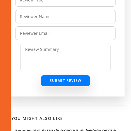
SUBMIT REVIEW
YOU MIGHT ALSO LIKE
በመጪው የአፍሪካ ህብረት ስብሰባ ላይ የኢትዮጵያን በጎ ገፅታ