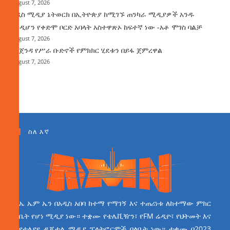
August 7, 2026
አዲስ ሚዲያ ኔትወርክ በኢትዮጵያ ከሚገኙ ጠንካራ ሚዲያዎች አንዱ
እንዲሆን የቀድሞ ቦርድ አባላት አስተዋጽኦ ከፍተኛ ነው -አቶ ሞገስ ባልቻ
August 7, 2026
የአጀንዳ የሥራ ቡድኖች የምክክር ሂደቱን በይፋ ጀምረዋል
August 7, 2026
ስለ እኛ
ኤ ኤም ኤን በአዲስ አበባ ከተማ የማገኝ እና ተጠሪነቱ ለከተማው ምክር
ቤት የሆነ ሚዲያ ነው። ተቋሙ የቴሌቪዥን፣ የFM ሬዲዮ፣ የህትመት እና
የተለያዩ ዲጂታል ሚዲያ ፕላትፎርሞች ባለቤት ነው። ተቋሙ በ2023