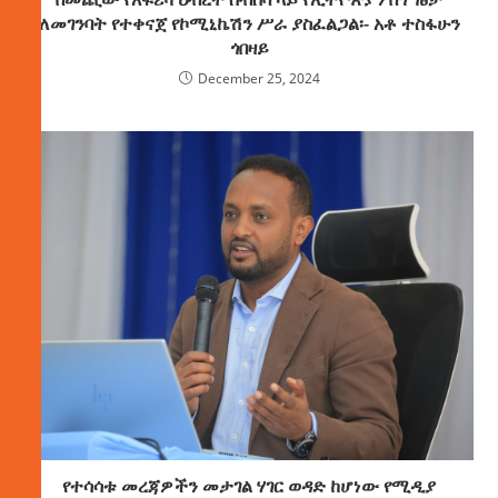
ለመገንባት የተቀናጀ የኮሚኒኬሽን ሥራ ያስፈልጋል፡- አቶ ተስፋሁን
ጎበዛይ
December 25, 2024
የተሳሳቱ መረጃዎችን መታገል ሃገር ወዳድ ከሆነው የሚዲያ