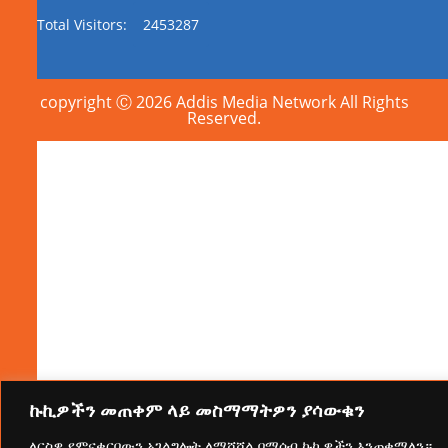
Total Visitors:
2453287
copyright Ⓒ 2026 Addis Media Network All Rights
Reserved.
ኩኪዎችን መጠቀም ላይ መስማማትዎን ያሳውቁን
ለርስዎ የምናቀርበውን አገልግሎት ለማሻሻል በማሰብ ኩኪዎችን እንጠቀማለን።