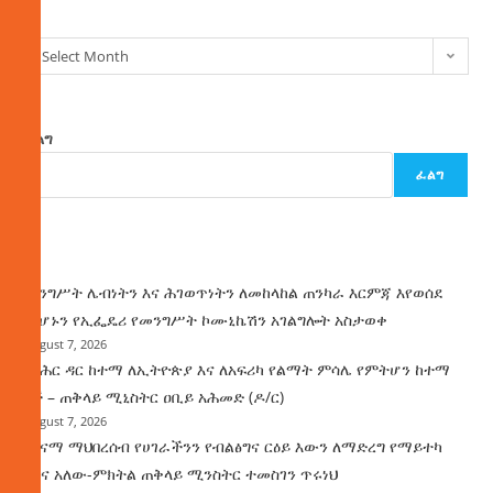
Select Month
ፈልግ
ፈልግ
ዜና
መንግሥት ሌብነትን እና ሕገወጥነትን ለመከላከል ጠንካራ እርምጃ እየወሰደ
መሆኑን የኢፌዴሪ የመንግሥት ኮሙኒኬሽን አገልግሎት አስታወቀ
August 7, 2026
የባሕር ዳር ከተማ ለኢትዮጵያ እና ለአፍሪካ የልማት ምሳሌ የምትሆን ከተማ
ነች – ጠቅላይ ሚኒስትር ዐቢይ አሕመድ (ዶ/ር)
August 7, 2026
ጤናማ ማህበረሰብ የሀገራችንን የብልፅግና ርዕይ እውን ለማድረግ የማይተካ
ሚና አለው-ምክትል ጠቅላይ ሚንስትር ተመስገን ጥሩነህ