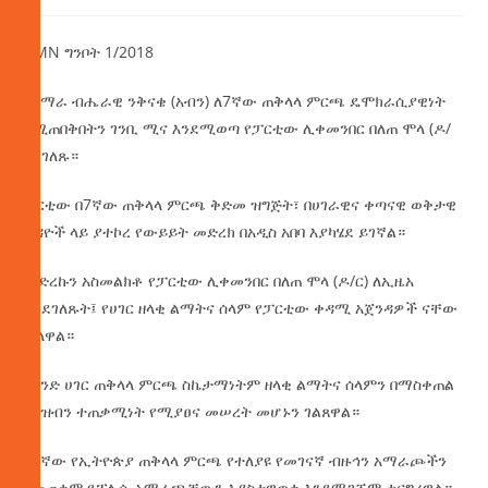
AMN ግንቦት 1/2018
የአማራ ብሔራዊ ንቅናቄ (አብን) ለ7ኛው ጠቅላላ ምርጫ ዴሞክራሲያዊነት
የሚጠበቅበትን ገንቢ ሚና እንደሚወጣ የፓርቲው ሊቀመንበር በለጠ ሞላ (ዶ/
ር) ገለጹ።
ፓርቲው በ7ኛው ጠቅላላ ምርጫ ቅድመ ዝግጅት፣ በሀገራዊና ቀጣናዊ ወቅታዊ
ጉዳዮች ላይ ያተኮረ የውይይት መድረክ በአዲስ አበባ እያካሄደ ይገኛል።
መድረኩን አስመልክቶ የፓርቲው ሊቀመንበር በለጠ ሞላ (ዶ/ር) ለኢዜአ
እንደገለጹት፤ የሀገር ዘላቂ ልማትና ሰላም የፓርቲው ቀዳሚ አጀንዳዎች ናቸው
ብለዋል።
የአንድ ሀገር ጠቅላላ ምርጫ ስኬታማነትም ዘላቂ ልማትና ሰላምን በማስቀጠል
የህዝብን ተጠቃሚነት የሚያፀና መሠረት መሆኑን ገልጸዋል።
በ7ኛው የኢትዮጵያ ጠቅላላ ምርጫ የተለያዩ የመገናኛ ብዙኅን አማራጮችን
በመጠቀም የፖሊሲ አማራጫቸውን እያስተዋወቁ እንደሚገኙም ተናግረዋል።