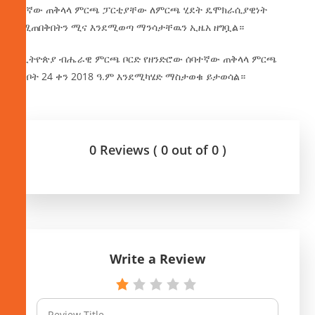
በ7ኛው ጠቅላላ ምርጫ ፓርቲያቸው ለምርጫ ሂደት ዴሞክራሲያዊነት
የሚጠበቅበትን ሚና እንደሚወጣ ማንሳታቸዉን ኢዜአ ዘግቧል።
የኢትዮጵያ ብሔራዊ ምርጫ ቦርድ የዘንድሮው ሰባተኛው ጠቅላላ ምርጫ
ግንቦት 24 ቀን 2018 ዓ.ም እንደሚካሄድ ማስታወቁ ይታወሳል።
0 Reviews ( 0 out of 0 )
Write a Review