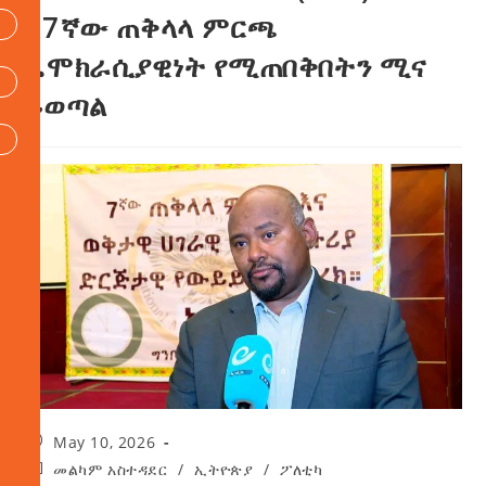
ለ7ኛው ጠቅላላ ምርጫ
ዴሞክራሲያዊነት የሚጠበቅበትን ሚና
ይወጣል
May 10, 2026
መልካም አስተዳደር
/
ኢትዮጵያ
/
ፖለቲካ