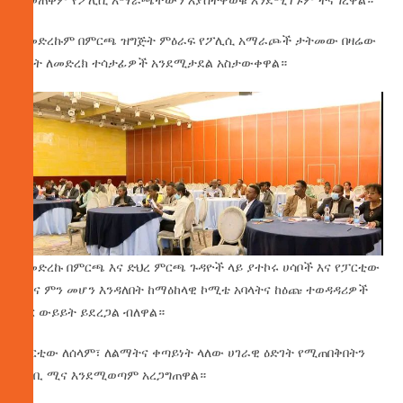
በመድረኩም በምርጫ ዝግጅት ምዕራፍ የፖሊሲ አማራጮች ታትመው በዛሬው
ዕለት ለመድረክ ተሳታፊዎች አንደሚታደል አስታውቀዋል።
በመድረኩ በምርጫ እና ድህረ ምርጫ ጉዳዮች ላይ ያተኮሩ ሀሳቦች እና የፓርቲው
ሚና ምን መሆን እንዳለበት ከማዕከላዊ ኮሚቴ አባላትና ከዕጩ ተወዳዳሪዎች
ጋር ውይይት ይደረጋል ብለዋል።
ፓርቲው ለሰላም፣ ለልማትና ቀጣይነት ላለው ሀገራዊ ዕድገት የሚጠበቅበትን
ገንቢ ሚና እንደሚወጣም አረጋግጠዋል።