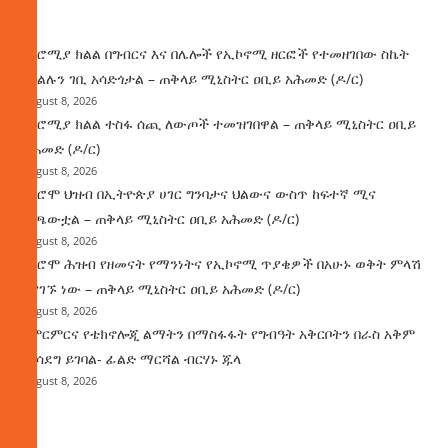
ዜና
በኦሮሚያ ክልል በግብርና እና በሌሎች የኢኮኖሚ ዘርፎች የተመዘገበው ስኬት
የክልሉን ገቢ አሳድጎታል – ጠቅላይ ሚኒስትር ዐቢይ አሕመድ (ዶ/ር)
August 8, 2026
በኦሮሚያ ክልል ተስፋ ሰጪ ለውጦች ተመዝገበዋል – ጠቅላይ ሚኒስትር ዐቢይ
አሕመድ (ዶ/ር)
August 8, 2026
የኦሮሞ ህዝብ በኢትዮጵያ ሀገር ግንባታና ህልውና ውስጥ ከፍተኛ ሚና
ተጫውቷል – ጠቅላይ ሚኒስትር ዐቢይ አሕመድ (ዶ/ር)
August 8, 2026
የኦሮሞ ሕዝብ የዘመናት የማንነትና የኢኮኖሚ ጥያቄዎች በአሁኑ ወቅት ምላሽ
እያገኙ ነው – ጠቅላይ ሚኒስትር ዐቢይ አሕመድ (ዶ/ር)
August 8, 2026
የምርምርና የቴክኖሎጂ ልማትን በማስፋፋት የግብዓት አቅርቦትን በራስ አቅም
ማሳደግ ይገባል- ፊልድ ማርሻል ብርሃኑ ጁላ
August 8, 2026