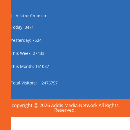
Visitor Countor
Today: 3471
Yesterday: 7524
This Week: 27433
This Month: 161087
Total Visitors:
2476757
copyright Ⓒ 2026 Addis Media Network All Rights
Reserved.