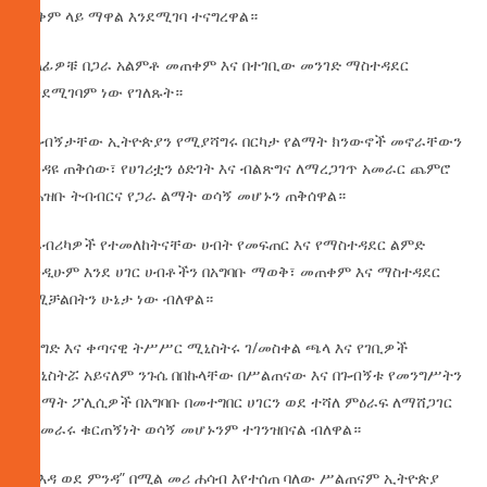
ጥቅም ላይ ማዋል እንደሚገባ ተናግረዋል።
ኃላፊዎቹ በጋራ አልምቶ መጠቀም እና በተገቢው መንገድ ማስተዳደር
እንደሚገባም ነው የገለጹት።
በጉብኝታቸው ኢትዮጵያን የሚያሻግሩ በርካታ የልማት ክንውኖች መኖራቸውን
እንዳዩ ጠቅሰው፣ የሀገሪቷን ዕድገት እና ብልጽግና ለማረጋገጥ አመራር ጨምሮ
የሕዝቡ ትብብርና የጋራ ልማት ወሳኝ መሆኑን ጠቅሰዋል።
በፋብሪካዎች የተመለከትናቸው ሀብት የመፍጠር እና የማስተዳደር ልምድ
እንዲሁም እንደ ሀገር ሀብቶችን በአግባቡ ማወቅ፣ መጠቀም እና ማስተዳደር
የሚቻልበትን ሁኔታ ነው ብለዋል።
የንግድ እና ቀጣናዊ ትሥሥር ሚኒስትሩ ገ/መስቀል ጫላ እና የገቢዎች
ሚኒስትሯ አይናለም ንጉሴ በበኩላቸው በሥልጠናው እና በጉብኝቱ የመንግሥትን
የልማት ፖሊሲዎች በአግባቡ በመተግበር ሀገርን ወደ ተሻለ ምዕራፍ ለማሸጋገር
የአመራሩ ቁርጠኝነት ወሳኝ መሆኑንም ተገንዝበናል ብለዋል።
“ከእዳ ወደ ምንዳ” በሚል መሪ ሐሳብ እየተሰጠ ባለው ሥልጠናም ኢትዮጵያ