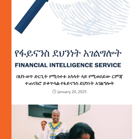
በህገ-ወጥ ድርጊት የሚሳተፉ አካላት ላይ የሚወሰደው ርምጃ
ተጠናክሮ ይቀጥላል-የፋይናንስ ደህንነት አገልግሎት
January 20, 2025