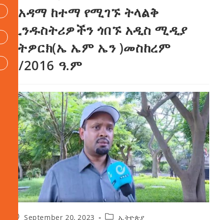
በአዳማ ከተማ የሚገኙ ትላልቅ
ኢንዱስትሪዎችን ጎበኙ አዲስ ሚዲያ
ኔትዎርክ(ኤ ኤም ኤን )መስከረም
6/2016 ዓ.ም
September 20, 2023
ኢትዮጵያ