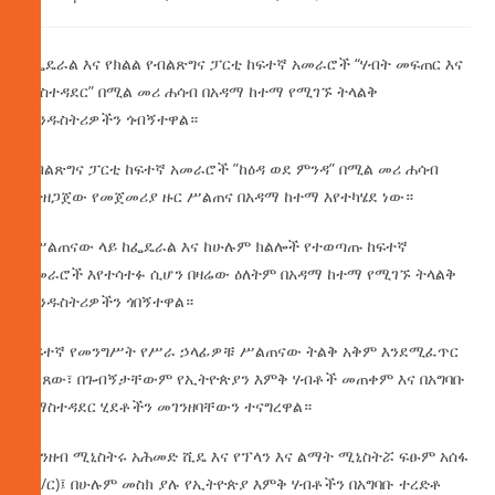
የፌዴራል እና የክልል የብልጽግና ፓርቲ ከፍተኛ አመራሮች “ሃብት መፍጠር እና
ማስተዳደር” በሚል መሪ ሐሳብ በአዳማ ከተማ የሚገኙ ትላልቅ
ኢንዱስትሪዎችን ጎብኝተዋል።
የብልጽግና ፓርቲ ከፍተኛ አመራሮች ”ከዕዳ ወደ ምንዳ” በሚል መሪ ሐሳብ
የተዘጋጀው የመጀመሪያ ዙር ሥልጠና በአዳማ ከተማ እየተካሄደ ነው።
በሥልጠናው ላይ ከፌዴራል እና ከሁሉም ክልሎች የተወጣጡ ከፍተኛ
አመራሮች እየተሳተፉ ሲሆን በዛሬው ዕለትም በአዳማ ከተማ የሚገኙ ትላልቅ
ኢንዱስትሪዎችን ጎበኝተዋል።
ከፍተኛ የመንግሥት የሥራ ኃላፊዎቹ ሥልጠናው ትልቅ አቅም እንደሚፈጥር
ገልጸው፣ በጉብኝታቸውም የኢትዮጵያን እምቅ ሃብቶች መጠቀም እና በአግባቡ
የማስተዳደር ሂደቶችን መገንዘባቸውን ተናግረዋል።
የገንዘብ ሚኒስትሩ አሕመድ ሺዴ እና የፕላን እና ልማት ሚኒስትሯ ፍፁም አሰፋ
(ዶ/ር)፤ በሁሉም መስክ ያሉ የኢትዮጵያ እምቅ ሃብቶችን በአግባቡ ተረድቶ