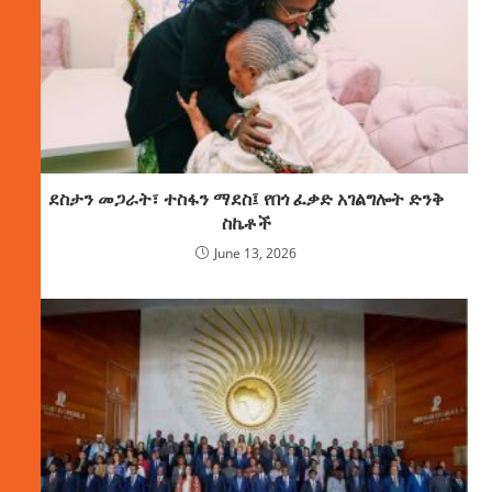
ደስታን መጋራት፣ ተስፋን ማደስ፤ የበጎ ፈቃድ አገልግሎት ድንቅ
ስኬቶች
June 13, 2026