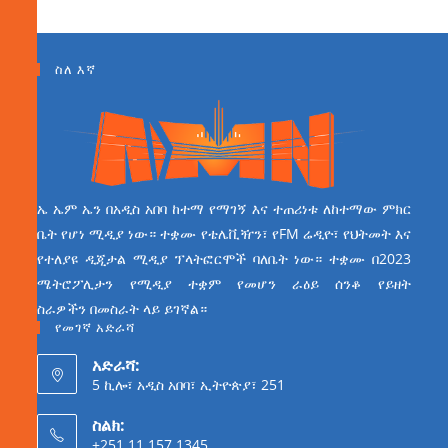
ስለ እኛ
ኤ ኤም ኤን በአዲስ አበባ ከተማ የማገኝ እና ተጠሪነቱ ለከተማው ምክር
ቤት የሆነ ሚዲያ ነው። ተቋሙ የቴሌቪዥን፣ የFM ሬዲዮ፣ የህትመት እና
የተለያዩ ዲጂታል ሚዲያ ፕላትፎርሞች ባለቤት ነው። ተቋሙ በ2023
ሜትሮፖሊታን የሚዲያ ተቋም የመሆን ራዕይ ሰንቆ የይዘት
ስራዎችን በመስራት ላይ ይገኛል።
የመገኛ አድራሻ
አድራሻ:
5 ኪሎ፣ አዲስ አበባ፣ ኢትዮጵያ፣ 251
ስልክ:
+251 11 157 1345