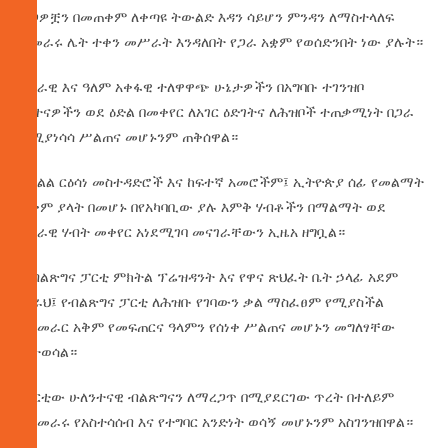
ጸጋዎቿን በመጠቀም ለቀጣዩ ትውልድ እዳን ሳይሆን ምንዳን ለማስተላለፍ
አመራሩ ሌት ተቀን መሥራት እንዳለበት የጋራ አቋም የወሰድንበት ነው ያሉት።
ሀገራዊ እና ዓለም አቀፋዊ ተለዋዋጭ ሁኔታዎችን በአግባቡ ተገንዝቦ
ፈተናዎችን ወደ ዕድል በመቀየር ለአገር ዕድገትና ለሕዝቦች ተጠቃሚነት በጋራ
የሚያነሳሳ ሥልጠና መሆኑንም ጠቅሰዋል።
የክልል ርዕሳነ መስተዳድሮች እና ከፍተኛ አመሮችም፤ ኢትዮጵያ ሰፊ የመልማት
አቅም ያላት በመሆኑ በየአካባቢው ያሉ እምቅ ሃብቶችን በማልማት ወደ
ሀገራዊ ሃብት መቀየር አነደሚገባ መናገራቸውን ኢዜአ ዘግቧል።
የብልጽግና ፓርቲ ምክትል ፕሬዝዳንት እና የዋና ጽህፈት ቤት ኃላፊ አደም
ፋራህ፤ የብልጽግና ፓርቲ ለሕዝቡ የገባውን ቃል ማስፈፀም የሚያስችል
የአመራር አቅም የመፍጠርና ዓላምን የሰነቀ ሥልጠና መሆኑን መግለፃቸው
ይተወሳል።
ፓርቲው ሁለንተናዊ ብልጽግናን ለማረጋጥ በሚያደርገው ጥረት በተለይም
የአመራሩ የአስተሳሰብ እና የተግባር አንድነት ወሳኝ መሆኑንም አስገንዝበዋል።