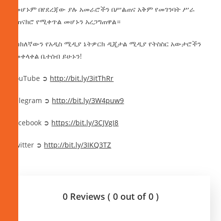
በመሆኑም በየደረጃው ያሉ አመራሮችን በሥልጠና አቅም የመገንባት ሥራ
ተጠናክሮ የሚቀጥል መሆኑን አረጋግጠዋል።
ትክክለኛውን የአዲስ ሚዲያ ኔትዎርክ ዲጂታል ሚዲያ የትስስር አውታሮችን
በመቀላቀል ቤተሰብ ይሁኑን!
YouTube ➲
http://bit.ly/3itThRr
Telegram ➲
http://bit.ly/3W4puw9
Facebook ➲
https://bit.ly/3CJVgI8
Twitter ➲
http://bit.ly/3IKQ3TZ
0 Reviews ( 0 out of 0 )