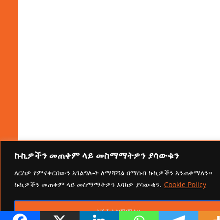
ኩኪዎችን መጠቀም ላይ መስማማትዎን ያሳውቁን
ለርስዎ የምናቀርበውን አገልግሎት ለማሻሻል በማሰብ ኩኪዎችን እንጠቀማለን።
ኩኪዎችን መጠቀም ላይ መስማማትዎን እባክዎ ያሳውቁን.
Cookie Policy
እሺ፤ እስማማለሁ