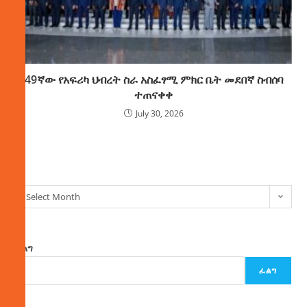
49ኛው የአፍሪካ ህብረት ስራ አስፈፃሚ ምክር ቤት መደበኛ ስብሰባ
ተጠናቀቀ
July 30, 2026
ክምችት
Select Month
ፈልግ
ፈልግ