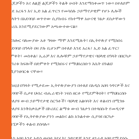
ለልጆቻችን እና ለልጅ ልጆቻችን ትልቅ ሀብት እንደማስቀመጥ ነው፡፡ በተለይም
እንደ አረፋን እና ኢድ አል ፈጥርን የመሳሰሉ ኃይማኖታዊም የሆኑ ሌሎች
በዓላትን በአደባባይ ወጥተው ሲያከብሩ የከተማዋ አሁናዊ ገፅታ ደስታቸውን
አይረሴ እንደሚያደርገውም አጫውተውናል፡፡
የፎክሎር ባለሙያው አቶ ግዛው ማሞ እንደሚሉት፣ በኢትዮጵያ የሚከበሩ
የአደባባይ በዓላት በዛ ያሉ ቢሆኑም በተለይ እንደ አረፋ፣ ኢድ አል ፈጥር፣
ጥምቀት፣ መስቀል፣ ኢሬቻ እና ሌሎቹም ኃይማኖታዊና ባህላዊ በዓላት በበርካታ
የሀገሪቱ ክፍሎች በድምቀት የሚከበሩና የማህበረሰቡን እሴት በጉልህ
የሚያንፀባርቁ ናቸው፡፡
በእነዚህ በዓላት የሚታደሙ ኢትዮጵያውያን በተለይ በአዲስ አበባ ጎዳናዎች እና
አደባባዮች ሲታዩ ህብረ ብሔራዊነት ነፍስ ዘርቶ የሚደምቅበት፣ የማህበረሰቡ
የተለያዩ ውብ ኃይማኖታዊ ስርዓቶች፣ ባህላዊ አልባሳት እና ቀልብን በሚገዙ
የተለያዩ እንቅስቃሴዎች በኮሪደር ልማቱ ውብ ገፅታን በተላበሱት የመዲናዋ
አደባባዮች የኢትዮጵያውያንን መልክና ልክ አጉልተው ሲያሳዩ በርካታ
ጎብኚዎችን ቀልብ ይስባሉ፡፡
አዲስ አበባ እንደ አዲስ ውበቷ እየፈካ፣ ጎዳናዎቿ እንደ ፅጌሬዳ አበባ የሚያሳሱ