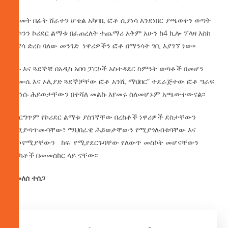
ከዓመት በፊት ሸራተን ሆቴል አካባቢ ፎቶ ሲያነሳ እንደነበር ያጫወተን ወጣት
መኮንን ኮሪደር ልማቱ በፈጠረለት ተጨማሪ አቅም አሁን ከ4 ኪሎ ፕላዛ እስከ
ፒያሳ ድረስ ባለው መንገድ ነዋሪዎችን ፎቶ በማንሳት ገቢ እያገኘ ነው፡፡
እሱ እና ጓደኞቹ በአዲስ አበባ ፓርኮች አስተዳደር ስምንት ወጣቶች በመሆን
በ“ሙሴ እና ኦሊያድ ጓደኞቻቸው ፎቶ አንሺ ማህበር” ተደራጅተው ፎቶ ግራፍ
እያነሱ ሕይወታቸውን በተሻለ መልኩ እየመሩ ስለመሆኑም አጫውተውናል፡፡
በእርግጥም የኮሪደር ልማቱ ያስገኛቸው በረከቶች ነዋሪዎች ደስታቸውን
የሚያጣጥሙባቸው፣ ማህበራዊ ሕይወታቸውን የሚያጎለብቱባቸው እና
ኢኮኖሚያቸውን ከፍ የሚያደርጉባቸው የለውጥ መስኮት መሆናቸውን
በርካቶች በመመስከር ላይ ናቸው፡፡
በመለሰ ተሰጋ