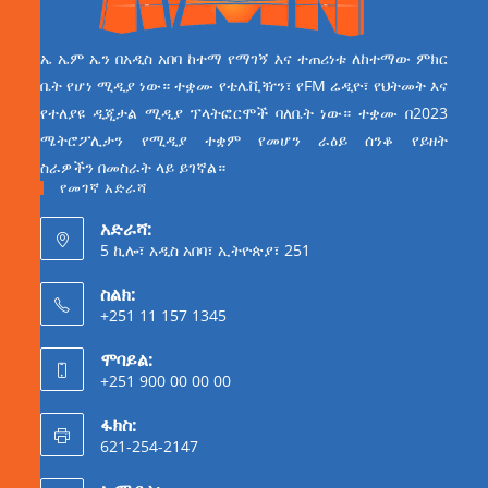
ኤ ኤም ኤን በአዲስ አበባ ከተማ የማገኝ እና ተጠሪነቱ ለከተማው ምክር
ቤት የሆነ ሚዲያ ነው። ተቋሙ የቴሌቪዥን፣ የFM ሬዲዮ፣ የህትመት እና
የተለያዩ ዲጂታል ሚዲያ ፕላትፎርሞች ባለቤት ነው። ተቋሙ በ2023
ሜትሮፖሊታን የሚዲያ ተቋም የመሆን ራዕይ ሰንቆ የይዘት
ስራዎችን በመስራት ላይ ይገኛል።
የመገኛ አድራሻ
አድራሻ:
5 ኪሎ፣ አዲስ አበባ፣ ኢትዮጵያ፣ 251
ስልክ:
+251 11 157 1345
ሞባይል:
+251 900 00 00 00
ፋክስ:
621-254-2147