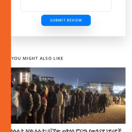
SUBMIT REVIEW
YOU MIGHT ALSO LIKE
ከሌሊት እስከ ሌሊት፡ በ7ኛው ጠቅላላ ምርጫ የመዲናዋ ነዋሪዎች