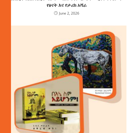
የፅናት እና የታሪክ አሻራ
June 2, 2026