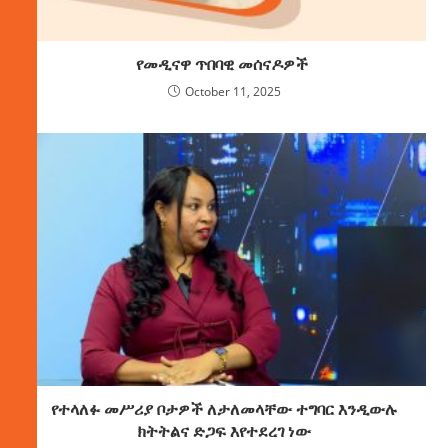
የመዲናዋ ጥበባዊ መሰናዶዎች
October 11, 2025
የተላለፉ መሥሪያ ቦታዎች ለታለመላቸው ተግባር እንዲውሉ
ክትትልና ድጋፍ እየተደረገ ነው