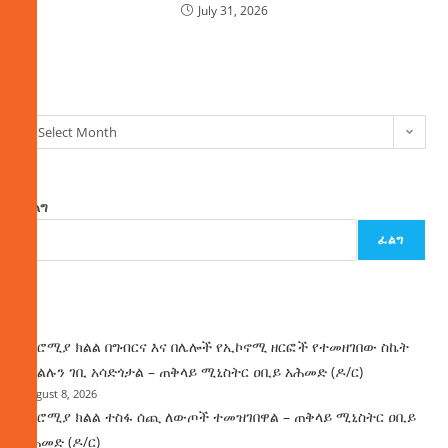
July 31, 2026
ክምችት
Select Month
ፈልግ
ፈልግ
ዜና
በኦሮሚያ ክልል በግብርና እና በሌሎች የኢኮኖሚ ዘርፎች የተመዘገበው ስኬት
የክልሉን ገቢ አሳድጎታል – ጠቅላይ ሚኒስትር ዐቢይ አሕመድ (ዶ/ር)
August 8, 2026
በኦሮሚያ ክልል ተስፋ ሰጪ ለውጦች ተመዝገበዋል – ጠቅላይ ሚኒስትር ዐቢይ
አሕመድ (ዶ/ር)