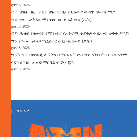
August 8, 2026
የኦሮሞ ህዝብ በኢትዮጵያ ሀገር ግንባታና ህልውና ውስጥ ከፍተኛ ሚና
ተጫውቷል – ጠቅላይ ሚኒስትር ዐቢይ አሕመድ (ዶ/ር)
August 8, 2026
የኦሮሞ ሕዝብ የዘመናት የማንነትና የኢኮኖሚ ጥያቄዎች በአሁኑ ወቅት ምላሽ
እያገኙ ነው – ጠቅላይ ሚኒስትር ዐቢይ አሕመድ (ዶ/ር)
August 8, 2026
የምርምርና የቴክኖሎጂ ልማትን በማስፋፋት የግብዓት አቅርቦትን በራስ አቅም
ማሳደግ ይገባል- ፊልድ ማርሻል ብርሃኑ ጁላ
August 8, 2026
ስለ እኛ