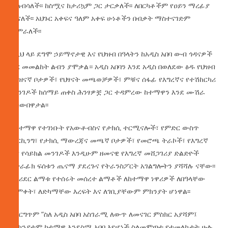
ተላብሳለች፡፡ ከስሟና ከታሪኳም ጋር ታርቃለች፡፡ ለበርካቶችም የዐይን ማረፊያ
ሆናለች፡፡ አህጉር አቀፍና ዓለም አቀፍ ሁነቶችን በብቃት ማስተናገድም
ጀምራለች፡፡
በዚህ ላይ ደግሞ ኃይማኖታዊ እና የህዝብ በዓላትን ከአዲስ አበባ ውብ ጎዳናዎች
ጋር መመልከት ልብን ያሞቃል። አዲስ አበባን እንደ አዲስ በወለደው ፅዱ የህዝብ
መዝናኛ ቦታዎች፣ የህፃናት መጫወቻዎች፣ ምቹና ሰፋፊ የእግረኛና የተሽከርካሪ
መንገዶች ከሰማይ ጠቀስ ሕንፃዎቿ ጋር ተዳምረው ከተማዋን እንደ ሙሽራ
አስውበዋታል፡፡
በከተማዋ የተገነቡት የአውቶብስና የታክሲ ተርሚናሎች፣ የምድር ውስጥ
ፓርኪንግ፣ የታክሲ ማውረጃና መጫኛ ቦታዎች፣ የመሮጫ ትራኮች፣ የእግረኛ
እና የሳይክል መንገዶች እንዲሁም ዘመናዊ የእግረኛ መሸጋገሪያ ድልድዮች
የትራፊክ ፍሰቱን ጤናማ ያደረጉና የትራንስፖርት አገልግሎትን ያሻሻሉ ናቸው፡፡
በኮሪደር ልማቱ የተሰሩት መሰረተ ልማቶች ለከተማዋ ነዋሪዎች ለበዓላቸው
ድምቀት፣ ለድካማቸው እረፍት እና ለገቢያቸውም ምክንያት ሆነዋል፡፡
በእርግጥም “ስለ አዲስ አበባ አስገራሚ ለውጥ ለመናገር ምስክር አያሻም፤
ምክንያቱም ከተማዋ እንደስሟ አበባ እየሆነች ስለመምጣቷ የተመለከታት ሁሉ