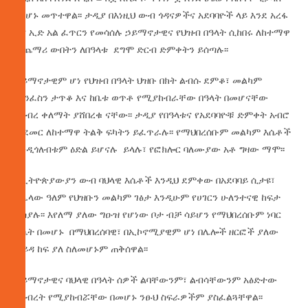
እየሆኑ መጥተዋል፡፡ ታዲያ በእነዚህ ውብ ጎዳናዎችና አደባባዮች ላይ እንደ አረፋ
እና ኢድ አል ፈጥርን የመሳሰሉ ኃይማኖታዊና የህዝብ በዓላት ሲከበሩ ለከተማዋ
ተጨማሪ ውበትን ለበዓላቱ ደግሞ ድርብ ድምቀትን ይሰጣሉ፡፡
ኃይማኖታዊም ሆነ የህዝብ በዓላት ህዝቡ በክት ልብሱ ደምቆ፣ መልካም
መንፈስን ታጥቆ እና ከቤቱ ወጥቶ የሚያከብራቸው በዓላት በመሆናቸው
በህብረ ቀለማት ያሸበረቁ ናቸው፡፡ ታዲያ የበዓላቱና የአደባባዮቹ ድምቀት አብሮ
ሲደመር ለከተማዋ ትልቅ ፍካትን ይፈጥራሉ፡፡ የማህበረሰቡም መልካም እሴቶች
እንዲጎለብቱም ዕድል ይሆናሉ ይላሉ፣ የፎክሎር ባለሙያው አቶ ግዛው ማሞ፡፡
የኢትዮጵያውያን ውብ ባህላዊ እሴቶች እንዲህ ደምቀው በአደባባይ ሲታዩ፣
ለሌላው ዓለም የህዝቡን መልካም ገፅታ እንዲሁም የሀገርን ሁለንተናዊ ከፍታ
ያሳያሉ፡፡ እየለማ ያለው ግዑዝ የሆነው ቦታ ብቻ ሳይሆን የማህበረሰቡም ነባር
እሴት በመሆኑ በማህበረሰባዊ፣ በኢኮኖሚያዊም ሆነ በሌሎች ዘርፎች ያለው
ፋይዳ ከፍ ያለ ስለመሆኑም ጠቅሰዋል፡፡
ኃይማኖታዊና ባህላዊ በዓላት ሰዎች ልባቸውንም፣ ልብሳቸውንም አፅድተው
በህብረት የሚያከብሯቸው በመሆኑ ንፁህ ስፍራዎችም ያስፈልጓቸዋል፡፡