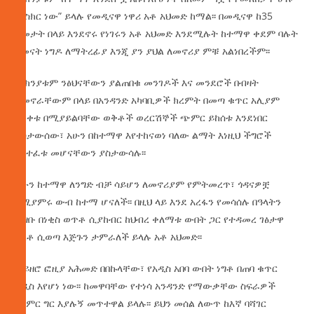
ምስክር ነው” ይላሉ የመዲናዋ ነዋሪ አቶ አህመድ ከማል፡፡ በመዲናዋ ከ35
ዓመታት በላይ እንደኖሩ የነገሩን አቶ አህመድ እንደሚሉት ከተማዋ ቀደም ባሉት
ዘመናት ነግዶ ለማትረፊያ እንጂ ያን ያህል ለመኖሪያ ምቹ አልነበረችም፡፡
ምክንያቱም ንፅህናቸውን ያልጠበቁ መንገዶች እና መንደሮች በብዛት
ከመኖራቸውም በላይ በአንዳንድ አካባቢዎች ክረምት በመጣ ቁጥር አሊያም
ሙቀቱ በሚያይልባቸው ወቅቶች ወረርሽኞች ጭምር ይከሰቱ እንደነበር
አስታውሰው፣ አሁን በከተማዋ እየተከናወነ ባለው ልማት እነዚህ ችግሮች
እየተፈቱ መሆናቸውን ያስታውሳሉ፡፡
አሁን ከተማዋ ለንግድ ብቻ ሳይሆን ለመኖሪያም የምትመረጥ፣ ጎዳናዎቿ
የሚያምሩ ውብ ከተማ ሆናለች፡፡ በዚህ ላይ እንደ አረፋን የመሳሰሉ በዓላትን
ህዝቡ በነቂስ ወጥቶ ሲያከብር ከህብረ ቀለማቱ ውበት ጋር የተዳመረ ገፅታዋ
ጎልቶ ሲወጣ እጅጉን ታምራለች ይላሉ አቶ አህመድ፡፡
ወይዘሮ ፎዚያ አሕመድ በበኩላቸው፣ የአዲስ አበባ ውበት ነግቶ በጠባ ቁጥር
አዲስ እየሆነ ነው፡፡ ከመዋባቸው የተነሳ አንዳንድ የማውቃቸው ስፍራዎች
ጭምር ግር እያሉኝ መጥተዋል ይላሉ፡፡ ይህን መሰል ለውጥ ከእኛ ባሻገር