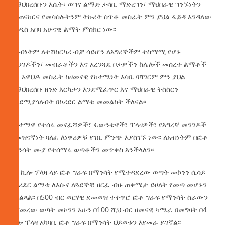
የማህበረሰቡን እሴት፣ ወግና ልማድ ታሳቢ ማድረግን፣ ማህበራዊ ግንኙነትን
ማጠናከርና የመሳሰሉትንም ትኩረት ሰጥቶ መስራት ምን ያህል ፋይዳ እንዳለው
የአዲስ አበባ አሁናዊ ልማት ምስክር ነው፡፡
ለአብነትም ለተሽከርካሪ ብቻ ሳይሆን ለእግረኞችም ተስማሚ የሆኑ
መንገዶችን፣ መብራቶችን እና አረንጓዴ ቦታዎችን ከሌሎች መሰረተ ልማቶች
ጋር አዋህዶ መስራት ከዘመናዊ የከተሜነት እሳቤ ባሻገርም ምን ያህል
በማህበረሰቡ ዘንድ እርካታን እንደሚፈጥር እና ማህበራዊ ትስስርን
እንደሚያጎለብት በኮሪደር ልማቱ መመልከት ችለናል፡፡
በከተማዋ የተሰሩ መናፈሻዎች፣ ፋውንቴኖች፣ ፕላዛዎች፣ የእግረኛ መንገዶች
ከመዝናኛነት ባለፈ ለነዋሪዎቹ የገቢ ምንጭ እያስገኙ ነው፡፡ ለአብነትም በፎቶ
ማንሳት ሙያ የተሰማሩ ወጣቶችን መጥቀስ እንችላለን፡፡
በ4 ኪሎ ፕላዛ ላይ ፎቶ ግራፍ በማንሳት የሚተዳደረው ወጣት መኮንን ሲሳይ
የኮሪደር ልማቱ ለእሱና ለጓደኞቹ ዘርፈ ብዙ ጠቀሜታ ይዞለት የመጣ መሆኑን
ይገልጻል፡፡ በ500 ብር ወርሃዊ ደመወዝ ተቀጥሮ ፎቶ ግራፍ የማንሳት ስራውን
የጀመረው ወጣት መኮንን አሁን በ100 ሺህ ብር ዘመናዊ ካሜራ በመግዛት በ4
ኪሎ ፕላዛ አካባቢ ፎቶ ግራፍ በማንሳት ህይወቱን እየመራ ይገኛል፡፡