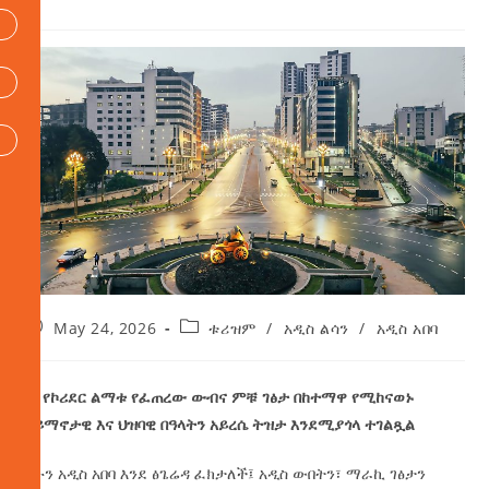
May 24, 2026
ቱሪዝም
/
አዲስ ልሳን
/
አዲስ አበባ
• የኮሪደር ልማቱ የፈጠረው ውብና ምቹ ገፅታ በከተማዋ የሚከናወኑ
ኃይማኖታዊ እና ህዝባዊ በዓላትን አይረሴ ትዝታ እንደሚያጎላ ተገልጿል
አሁን አዲስ አበባ እንደ ፅጌሬዳ ፈክታለች፤ አዲስ ውበትን፣ ማራኪ ገፅታን