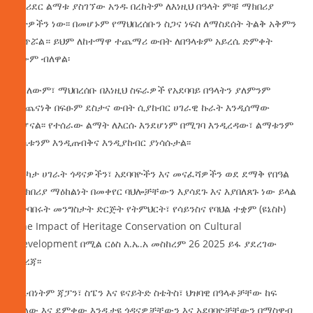
የኮሪደር ልማቱ ያስገኘው አንዱ በረከትም ለእነዚህ በዓላት ምቹ ማክበሪያ
ቦታዎችን ነው፡፡ በመሆኑም የማህበረሰቡን ስጋና ነፍስ ለማስደሰት ትልቅ አቅምን
ፈጥሯል። ይህም ለከተማዋ ተጨማሪ ውበት ለበዓላቱም አይረሴ ድምቀት
ነውም ብለዋል፡
አክለውም፣ ማህበረሰቡ በእነዚህ ስፍራዎች የአደባባይ በዓላትን ያለምንም
መጨናነቅ በፍፁም ደስታና ውበት ሲያከብር ሀገራዊ ኩራት እንዲሰማው
ይሆናል፡፡ የተሰራው ልማት ለእርሱ እንደሆነም በሚገባ እንዲረዳው፣ ልማቱንም
እሴቱንም እንዲጠብቅና እንዲያከብር ያነሳሱታል፡፡
በርካታ ሀገራት ጎዳናዎችን፣ አደባባዮችን እና መናፈሻዎችን ወደ ደማቅ የበዓል
ማክበሪያ ማዕከልነት በመቀየር ባህሎቻቸውን እያሳደጉ እና እያበለጸጉ ነው ይላል
የተባበሩት መንግስታት ድርጅት የትምህርት፣ የሳይንስና የባህል ተቋም (ዩኔስኮ)
The Impact of Heritage Conservation on Cultural
Development በሚል ርዕስ እ.ኤ.አ መስከረም 26 2025 ይፋ ያደረገው
መረጃ፡፡
ለአብነትም ጃፓን፣ ስፔን እና ዩናይትድ ስቴትስ፣ ህዝባዊ በዓላቶቻቸው ከፍ
ብለው እና ደምቀው እንዲታዩ ጎዳናዎቻቸውን እና አደባባዮቻቸውን በማስዋብ