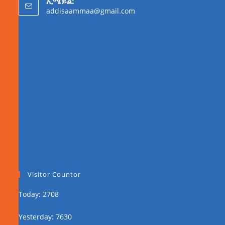
ኢሜይል:
addisaammaa@gmail.com
Visitor Countor
Today: 2708
Yesterday: 7630