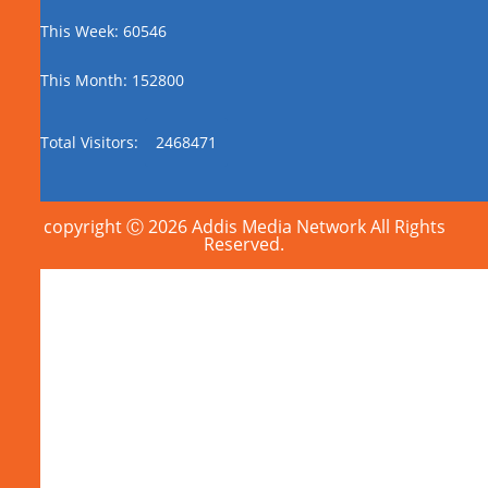
This Week: 60546
This Month: 152800
Total Visitors:
2468471
copyright Ⓒ 2026 Addis Media Network All Rights
Reserved.