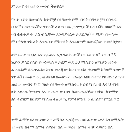
ዓለም አቀፍ ትኩረትን መሳብ ችለዋል፡፡
ጃፓን ቶኪዮን በመሳሰሉ ከተሞቿ በየዓመቱ የሚከበሩት በዓላቶቿን በሰፋፊ
አደባባዮች፣ መንገዶችና ፓርኮች ላይ የበዓሉ ታዳሚዎች በአበቦች፣ በዛፎች እና
በውብ ፏፏቶዎች ደስ ብሏቸው እንዲያሳልፉ ታደርጋለች፡፡ ይህም በመላው
ዓለም በዓላቱ ትኩረት እንዲስቡ ምክንያት እንደሆነም በመረጃው ተመላክቷል፡፡
በዓለም ዙሪያ የባህል እና የፈጠራ ኢንዱስትሪዎች በየዓመቱ ከ2 ነጥብ 25
ትሪሊዮን ዶላር በላይ ያመነጫሉ። ይህም ወደ 30 ሚሊዮን ለሚሆኑ ዜጎች
የስራ ዕድልም ይፈጥራል፡፡ እንደ መረጃው ከሆነ የባህል ቱሪዝም ከዓለም ጉዞዎች
ውስጥ 40 በመቶውን ይሸፍናል፡፡ በመሆኑም የአዲስ አበባ ከተማ የኮሪደር ልማቱ
የፈጠረው ውብና ምቹ ገፅታ በየዓመቱ ለሚከናወኑ ኃይማኖታዊ እና ህዝባዊ
በዓላት አይረሴ ትዝታን እና ተናፋቂ ድባብን ከመፍጠራቸው ባሻገር ከተማዋ
በባህል ቱሪዝም ዘርፍም የበለጠ ተጠቃሚ የምትሆንበትን ዕድልም የሚፈጥር
ነው፡፡
የከተማ ልማት ባለሙያው እና አማካሪ ኢንጂኒየር በሱፈቃድ አየለ እንደሚሉት
ስለ ዘመናዊ ከተማ ልማት ስናስብ ስለ መሠረተ ልማት ብቻ ሳይሆን ስለ