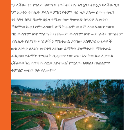
ትሞታላችሁ፣ ነገ የዓለም ፍጻሜዋ ነው’ ብትባሉ እንኳን፤ ተክሏን ባላችሁ ጊዜ
ወይም አሁኑኑ ትከሏት’ ይላሉ። ምክንያቱም፣ ዛሬ ላይ ያለው ሰው ተክሏን
ካልተከላት፣ ከሃያ ዓመት በኋላ የሚመጣው ትውልድ ከፍሬዋ ሊመገብ
አይችልምና፡፡ ከዚህ የምንረዳው፤ ልማት ፈፅሞ መቆም እንደሌለበት ነው፡፡
በችግር ውስጥም ሆኖ ማልማት፣ በሕመም ውስጥም ሆኖ መሥራት፣ በምሽትም
ሆነ በሌሊት የልማት ሥራዎችን ማስቀጠል ይገባል፡፡ አስቸጋሪ ሁኔታዎች
ቢከሰቱ እንኳን ለእነሱ መፍትሄ እየሰጡ ልማትን ያለማቋረጥ ማስቀጠል
ያስፈልጋል፡፡ የልማት ቀጣይነት ሲረጋገጥ ነው አገር እና ትውልድ ሊቀጥል
የሚችለው፡፡ ‘እኔ ከሞትኩ ሰርዶ አይብቀል’ የሚለው አባባል፤ በእስልምና
አስተምህሮ ውስጥ ቦታ የለውም፡፡”