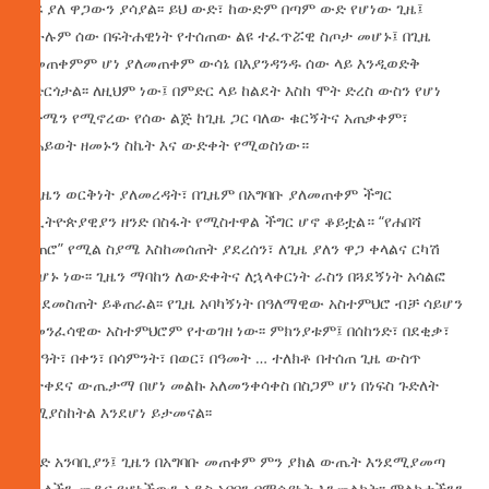
ከፍ ያለ ዋጋውን ያሳያል፡፡ ይህ ውድ፣ ከውድም በጣም ውድ የሆነው ጊዜ፤
ለሁሉም ሰው በፍትሐዊነት የተሰጠው ልዩ ተፈጥሯዊ ስጦታ መሆኑ፤ በጊዜ
የመጠቀምም ሆነ ያለመጠቀም ውሳኔ በእያንዳንዱ ሰው ላይ እንዲወድቅ
አድርጎታል፡፡ ለዚህም ነው፤ በምድር ላይ ከልደት እስከ ሞት ድረስ ውስን የሆነ
ዕድሜን የሚኖረው የሰው ልጅ ከጊዜ ጋር ባለው ቁርኝትና አጠቃቀም፣
የሕይወት ዘመኑን ስኬት እና ውድቀት የሚወስነው።
የጊዜን ወርቅነት ያለመረዳት፣ በጊዜም በአግባቡ ያለመጠቀም ችግር
በኢትዮጵያዊያን ዘንድ በስፋት የሚስተዋል ችግር ሆኖ ቆይቷል። “የሐበሻ
ቀጠሮ” የሚል ስያሜ እስከመሰጠት ያደረሰን፣ ለጊዜ ያለን ዋጋ ቀላልና ርካሽ
መሆኑ ነው፡፡ ጊዜን ማባከን ለውድቀትና ለኋላቀርነት ራስን በጓደኝነት አሳልፎ
እንደመስጠት ይቆጠራል፡፡ የጊዜ አባካኝነት በዓለማዊው አስተምህሮ ብቻ ሳይሆን
በመንፈሳዊው አስተምህሮም የተወገዘ ነው፡፡ ምክንያቱም፤ በሰከንድ፣ በደቂቃ፣
በሰዓት፣ በቀን፣ በሳምንት፣ በወር፣ በዓመት … ተለክቶ በተሰጠ ጊዜ ውስጥ
በታቀደና ውጤታማ በሆነ መልኩ አለመንቀሳቀስ በስጋም ሆነ በነፍስ ጉድለት
የሚያስከትል እንደሆነ ይታመናል፡፡
ውድ አንባቢያን፤ ጊዜን በአግባቡ መጠቀም ምን ያክል ውጤት እንደሚያመጣ
የሁላችን መዲና የሆነችውን አዲስ አበባን በማሳያነት እንመልከት፡፡ ምልከታችንን