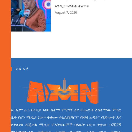
እንዲያጠናቅቁ ተጠየቀ
August 7, 2026
ስለ እኛ
ኤ ኤም ኤን በአዲስ አበባ ከተማ የማገኝ እና ተጠሪነቱ ለከተማው ምክር
ቤት የሆነ ሚዲያ ነው። ተቋሙ የቴሌቪዥን፣ የFM ሬዲዮ፣ የህትመት እና
የተለያዩ ዲጂታል ሚዲያ ፕላትፎርሞች ባለቤት ነው። ተቋሙ በ2023
ሜትሮፖሊታን የሚዲያ ተቋም የመሆን ራዕይ ሰንቆ የይዘት