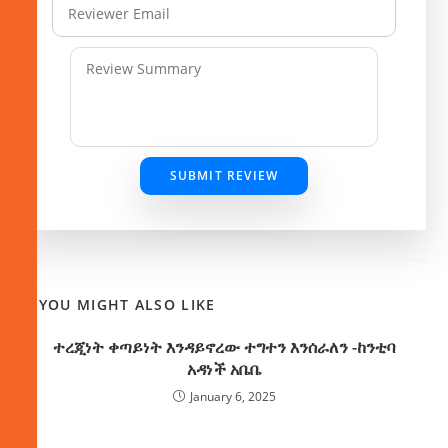
SUBMIT REVIEW
YOU MIGHT ALSO LIKE
ተረጂነት ቀጣይነት እንዳይኖረው ተግተን እንሰራለን -ከንቲባ
አዳነች አቤቤ
January 6, 2025