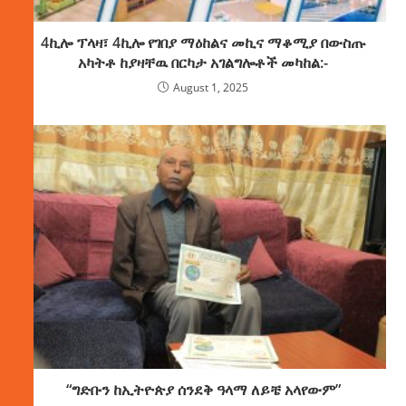
4ኪሎ ፕላዛ፣ 4ኪሎ የገበያ ማዕከልና መኪና ማቆሚያ በውስጡ
አካትቶ ከያዛቸዉ በርካታ አገልግሎቶች መካከል:-
August 1, 2025
“ግድቡን ከኢትዮጵያ ሰንደቅ ዓላማ ለይቼ አላየውም”