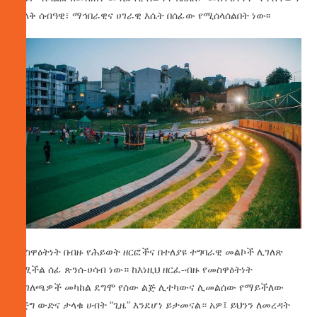
ታላቅ ሰብዓዊ፣ ማኅበራዊና ሀገራዊ እሴት በሰፊው የሚሰላሰልበት ነው፡፡
መስዋዕትነት በብዙ የሕይወት ዘርፎችና በተለያዩ ተግባራዊ መልኮች ሊገለጽ
የሚችል ሰፊ ጽንሰ-ሀሳብ ነው። ከእነዚህ ዘርፈ-ብዙ የመስዋዕትነት
መገለጫዎች መካከል ደግሞ የሰው ልጅ ሊተካውና ሊመልሰው የማይችለው
እጅግ ውድና ታላቁ ሀብት “ጊዜ” እንደሆነ ይታመናል። አዎ፤ ይህንን ለመረዳት