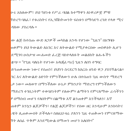
ምሁሩ አክለውም፣ ይህ ዓይነቱ የሥራ ባህል ከተማዋን ለነዋሪዎቿ ምቹ
ከማድረግ ባለፈ፣ የቱሪስትና የኢንቨስትመንት ፍሰቱን በማሳደግ ረገድ የላቀ ሚና
እንዳለው ያስረዳሉ።
ለሰው ልጅ ከተሰጡ ውድ ጸጋዎች መካከል አንዱ የሆነው “ጊዜን” በአግባቡ
መጠቀምን ይህ ትውልድ ለአገር እና ለትውልድ የሚያቀርበው መስዋዕት ሊሆን
እንደሚገባ ዑስታዝ ሙሐመድ ፈረጅ ባስተላለፉት መልዕክት ፅሑፋችን
እንቋጭ። “የጊዜ ባለቤት የሆነው አላህ(ፈጣሪ) ጊዜን ለበጎ ተግባር
እንድንጠቀመው ነውና የሰጠን፤ ይህንን ስናደርግ ከእርሱ ዘንድ ዋጋ ያስገኝልናል፡፡
ለአገር እና ለትውልድ ዕድገት የምንችለውን ሁሉ በተሰጠን ጊዜ ውስጥ ማድረግ
ግዴታ ነው፡፡ መለወጥ በማንችለው ሁኔታ ምክንያት ማድረግ የምንችለውን
አለማድረግ ተገቢነትም ተቀባይነትም የለውም፡፡ ልማትን የምናለማው ራሳችንን
ብቻ በማሰብ መሆን የለበትም፡፡ በልማቱ እኛ ልንጠቀም እንችላለን፣ እኛ
ባንጠቀም እንኳን ልጆቻችን፣ የልጅ ልጆቻችን፣ የሰው ዘር እንዲሁም እንስሳትና
አራዊት ሊጠቀሙበት ይችላሉ፡፡ ስለዚህ ዛሬ ያለንን ጊዜ ተጠቅመን የምናለማው
ልማት ለሰፊ ጥቅም እንደሚውል በማመን መሆን አለበት፡፡”