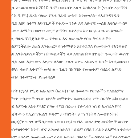
በጊዜ እንወስነው፡፡ ከ2010 ዓ.ም በመነሳት አሁን እስካለንበት (ግንቦት አጋማሽ
2018 ዓ.ም.) ድረስ ባለው የጊዜ ገደብ ውስጥ እንመላለስ፡፡ የእያንዳንዱን
የአዲስ አበባ ከተማ አካባቢዎች የቀደመ ገፅታ እና አሁናዊ መልክ እናስታውስ፡፡
በኮሪደር ልማት፣ በወንዝ ዳርቻ ልማት፣ በተለያዩ እና ዘርፈ ብዙ አገልግሎት
ሰጪ ግዙፍ ፕሮጀክቶች … የተሠሩ እና ለውጤት የበቁ ትሩፋቶችን
እስከምንችለው ድረስ እንቁጠር፡፡ የከተማዋን እየተጋጋለ የመጣውን የእንቅልፍ
አልባ እንቅስቃሴዎችም በትውስታችን ላይ እናክልበት፡፡ በጥቂት ዓመታት ውስጥ
በአዲስ አበባ ለታየውና እየታየ ላለው ሁሉን አቀፍ አስደናቂ ስኬት እንዲመዘገብ
ካስቻሉ ቁልፍ አቅሞች መካከል፡- ጊዜን በአግባቡ የመጠቀም ባህልና ልምድ
መዳበሩ በቀዳሚነት ይጠቀሳል፡፡
ከቀናት በኋላ፤ የዒድ አል-አድሃ (አረፋ) በዓል በመላው የሀገራችን የእስልምና
እምነት ተከታዮች ዘንድ በታላቅ ድምቀትና በመንፈሳዊ ሥነ-ስርዓት ይከበራል።
እንደ እምነቱ አስተምህሮ በዓሉ የሚከበረው፤ የታላቁን ነቢይ ኢብራሂምና
የልጃቸውን የኢስማኤልን ፍጹም ታዛዥነት፣ ታማኝነትና ለመስዋዕትነት
የመዘጋጀት ጥግን ለማስታወስ ነው። በዚህ የበዓሉ መሰረታዊ መነሻዎች ውስጥ
“መስዋዕትነት” አንዱ ሆኖ እንመለከታለን። ይህም በዓሉ፣ ራስን ለአምላክ ትዕዛዝ
ፍጹም አሳልፎ ከመስጠት መንፈሳዊ እውነት በዘለለ፣ “መስዋዕትነት” የተሰኘውን