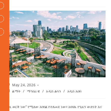
May 24, 2026
ልማት
/
ማኅበራዊ
/
አዲስ ልሳን
/
አዲስ አበባ
“ጊዜ ወርቅ ነው” የሚለው አባባል የተለመደ ነው፡፡ አባባሉ የጊዜን ውድነት እና