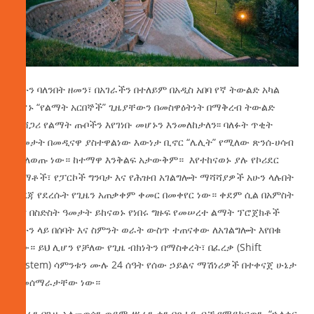
አሁን ባለንበት ዘመን፣ በአገራችን በተለይም በአዲስ አበባ የኛ ትውልድ አካል
የሆኑ “የልማት አርበኞች” ጊዜያቸውን በመስዋዕትነት በማቅረብ ትውልድ
ተሻጋሪ የልማት ጡቦችን እየገነቡ መሆኑን እንመለከታለን፡፡ ባለፉት ጥቂት
ዓመታት በመዲናዋ ያስተዋልነው እውነታ ቢኖር “ሌሊት” የሚለው ጽንሰ-ሀሳብ
መለወጡ ነው። ከተማዋ እንቅልፍ አታውቅም። እየተከናወኑ ያሉ የኮሪደር
ልማቶች፣ የፓርኮች ግንባታ እና የሕዝብ አገልግሎት ማሻሻያዎች አሁን ላሉበት
ደረጃ የደረሱት የጊዜን አጠቃቀም ቀመር በመቀየር ነው። ቀደም ሲል በአምስት
እና በስድስት ዓመታት ይከናወኑ የነበሩ ግዙፍ የመሠረተ ልማት ፕሮጀክቶች
አሁን ላይ በሰባት እና ስምንት ወራት ውስጥ ተጠናቀው ለአገልግሎት እየበቁ
ነው። ይህ ሊሆን የቻለው የጊዜ ብክነትን በማስቀረት፣ በፈረቃ (Shift
system) ሳምንቱን ሙሉ 24 ሰዓት የሰው ኃይልና ማሽነሪዎች በተቀናጀ ሁኔታ
በመሰማራታቸው ነው።
ሥራን በጊዜ አለመወሰን ወይም ሥራን ቀን በጸሐይ ብቻ የማይከናወን “ኋላቀር