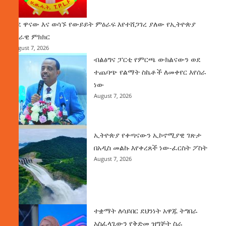
ወደ ዋናው እና ወሳኙ የውይይት ምዕራፍ እየተሸጋገረ ያለው የኢትዮጵያ
ሀገራዊ ምክክር
August 7, 2026
ብልፅግና ፓርቲ የምርጫ ውክልናውን ወደ
ተጨባጭ የልማት ስኬቶች ለመቀየር እየሰራ
ነው
August 7, 2026
ኢትዮጵያ የቀጣናውን ኢኮኖሚያዊ ገጽታ
በአዲስ መልኩ እየቀረጸች ነው-ፈርስት ፖስት
August 7, 2026
ተቋማት ለሳይበር ደህንነት አዋጁ ትግበራ
አስፈላጊውን የቅድመ ዝግጅት ስራ