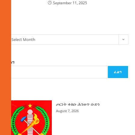
September 11, 2025
ክምችት
Select Month
ፈልግ
ፈልግ
ዜና
ጦርነት ቀለቡ ሕገወጥ ቡድን
August 7, 2026