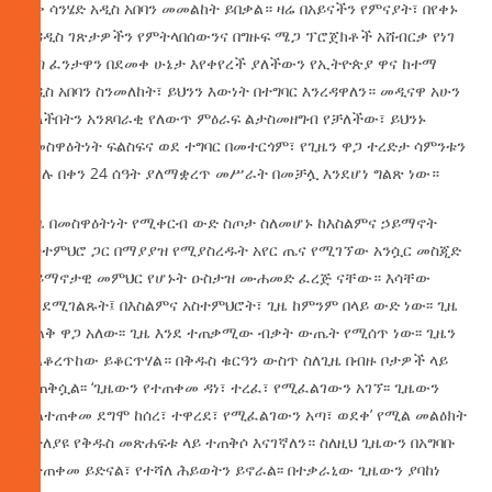
ሩቅ ሳንሄድ አዲስ አበባን መመልከት ይበቃል። ዛሬ በአይናችን የምናያት፣ በየቀኑ
አዳዲስ ገጽታዎችን የምትላበሰውንና በግዙፍ ሜጋ ፕሮጀክቶች አሸብርቃ የነገ
እጣ ፈንታዋን በደመቀ ሁኔታ እየቀየረች ያለችውን የኢትዮጵያ ዋና ከተማ
አዲስ አበባን ስንመለከት፣ ይህንን እውነት በተግባር እንረዳዋለን። መዲናዋ አሁን
ያለችበትን አንጸባራቂ የለውጥ ምዕራፍ ልታስመዘግብ የቻለችው፣ ይህንኑ
የመስዋዕትነት ፍልስፍና ወደ ተግባር በመተርጎም፣ የጊዜን ዋጋ ተረድታ ሳምንቱን
ሙሉ በቀን 24 ሰዓት ያለማቋረጥ መሥራት በመቻሏ እንደሆነ ግልጽ ነው።
ጊዜ በመስዋዕትነት የሚቀርብ ውድ ስጦታ ስለመሆኑ ከእስልምና ኃይማኖት
አስተምህሮ ጋር በማያያዝ የሚያስረዱት አየር ጤና የሚገኘው አንሷር መስጂድ
ኃይማኖታዊ መምህር የሆኑት ዑስታዝ ሙሐመድ ፈረጅ ናቸው። እሳቸው
እንደሚገልጹት፤ በእስልምና አስተምህሮት፣ ጊዜ ከምንም በላይ ውድ ነው፡፡ ጊዜ
ትልቅ ዋጋ አለው፡፡ ጊዜ እንደ ተጠቃሚው ብቃት ውጤት የሚሰጥ ነው፡፡ ጊዜን
ካልቆረጥከው ይቆርጥሃል። በቅዱስ ቁርዓን ውስጥ ስለጊዜ በብዙ ቦታዎች ላይ
ተጠቅሷል፡፡ ‘ጊዜውን የተጠቀመ ዳነ፣ ተረፈ፣ የሚፈልገውን አገኘ፡፡ ጊዜውን
ያልተጠቀመ ደግሞ ከሰረ፣ ተዋረደ፣ የሚፈልገውን አጣ፣ ወደቀ’ የሚል መልዕክት
በተለያዩ የቅዱስ መጽሐፍቱ ላይ ተጠቅሶ እናገኛለን። ስለዚህ ጊዜውን በአግባቡ
የተጠቀመ ይድናል፣ የተሻለ ሕይወትን ይኖራል፡፡ በተቃራኒው ጊዜውን ያባከነ