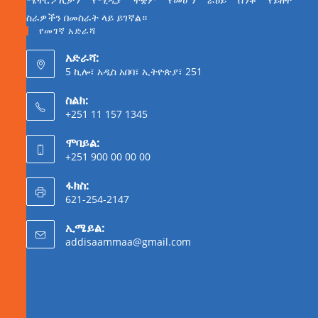
ስራዎችን በመስራት ላይ ይገኛል።
የመገኛ አድራሻ
አድራሻ:
5 ኪሎ፣ አዲስ አበባ፣ ኢትዮጵያ፣ 251
ስልክ:
+251 11 157 1345
ሞባይል:
+251 900 00 00 00
ፋክስ:
621-254-2147
ኢሜይል:
addisaammaa@gmail.com