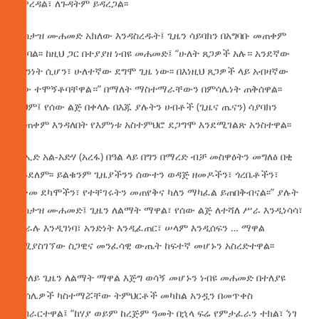
ይዋረዳል፣ ለጉዳትም ይዳረጋል፡፡
ዑስታዝ ሙሐመድ አክለው እንዳስረዱት፤ ጊዜን ሳይባክን በአግባቡ መጠቀም
ይገባል፡፡ ከዚህ ጋር በተያያዘ ነብዩ መሐመድ፤ “ሁለት ጸጋዎች አሉ። አንደኛው
ጤንነት ሲሆን፣ ሁለተኛው ደግሞ ጊዜ ነው፡፡ በእነዚህ ጸጋዎች ላይ አብዛኛው
ሰው ተሞኝቶባቸዋል።” በማለት ማስተማራቸውን በምሳሌነት ጠቅሰዋል፡፡
ይህም፤ የሰው ልጅ በቀላሉ በእጁ ያሉትን ሀብቶች (ጊዜና ጤናን) ሳያባክን
መጠቀም እንዳለበት የእምነቱ አስተምህሮ ደጋግሞ እንደሚገልጽ አንስተዋል፡፡
“በኢድ አል-አድሃ (አረፋ) በዓል ላይ በግን በማረድ ብቻ መስዋዕትን መግለፅ በቂ
አይደለም፡፡ ይልቁንም ጊዜያችንን ሰውተን ወዳጅ ዘመዶችን፣ ጎረቤቶችን፣
አቅመ ደካሞችን፣ የተቸገሩትን መጠየቅና ካለን ማካፈል ይጠበቅብናል፡፡” ያሉት
ዑስታዝ ሙሐመድ፤ ጊዜን ለልማት ማዋል፣ የሰው ልጅ ለተሻለ ሥራ እንዲነሳሳ፣
ሞራሉ እንዲገነባ፣ አንድነት እንዲፈጠር፣ ሠላም እንዲሰፍን … ማዋል
የሚያስገኘው ስጋዊና መንፈሳዊ ውጤት ከፍተኛ መሆኑን አስረድተዋል፡፡
በተለይ ጊዜን ለልማት ማዋል እጅግ ወሳኝ መሆኑን ነብዩ መሐመድ በተለያዩ
ምሳሌዎች ካስተማሯቸው ትምህርቶች መካከል አንዷን በመጥቀስ
አብራርተዋል፤ “ከሃያ ወይም ከረጅም ዓመት በኋላ ፍሬ የምታፈራን ተክል፣ ‘ነገ