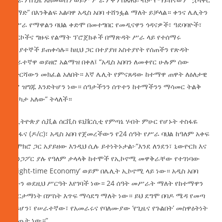
ልማድ” በእንቅልፍ አልባዋ አዲስ አበባ ተሸንፏል ማለት ይቻላል። ቀንና ሌሊትን
ለሥራ የማዋልን ባህል ቀድሞ በመተግበር የመዲናዋን ጎዳናዎች፣ ዓደባባዮች፣
ፓርኮችና ግዙፍ የልማት ፕሮጀክቶች በማጽዳት ሥራ ላይ የተሰማሩ
ሙያተኞች ይጠቀሳሉ፡፡ ከዚህ ጋር በተያያዘ አስተያየት የሰጠችን የጽዳት
ሠራተኛዋ ወይዘሮ አልማዝ በቀለ፤ “አዲስ አበባን ለመቀየር ሁሉም ሰው
የድርሻውን መክፈል አለበት። እኛ ሌሊት የምናጸዳው ከተማዋ ጠዋት ለዕለታዊ
ኑሮ ዝግጁ እንድትሆን ነው። ሰዓታችንን ሰጥተን ከተማችንን ማሳመር ትልቅ
እርካታ አለው” ትላለች።
በኢትዮጵያ ሲቪል ሰርቪስ ዩኒቨርሲቲ የምጣኔ ሃብት ምሁር የሆኑት ተስፋዬ
ጮፋና (ዶ/ር)፣ አዲስ አበባ የጀመረችውን የ24 ሰዓት የሥራ ባህል ከዓለም አቀፍ
ተሞክሮ ጋር አያይዘው እንዲህ ሲሉ ይተነትኑታል፦“እንደ ለንደን፣ ኒውዮርክ እና
ሲንጋፖር ያሉ የዓለም ታላላቅ ከተሞች የኢኮኖሚ መዋቅራቸው የተገነባው
‘Night-time Economy’ ወይም በሌሊት ኢኮኖሚ ላይ ነው። አዲስ አበባ
አሁን ወደዚህ ሥርዓት እየገባች ነው። 24 ሰዓት መሥራት ማለት የከተማዋን
ምርታማነት በሦስት እጥፍ ማሳደግ ማለት ነው። ይህ ደግሞ በባዶ ሜዳ የመጣ
ሳይሆን፣ የሠራተኛው፣ የአመራሩና የባለሙያው ‘የጊዜና የጉልበት’ መስዋዕትነት
ውጤት ነው።”