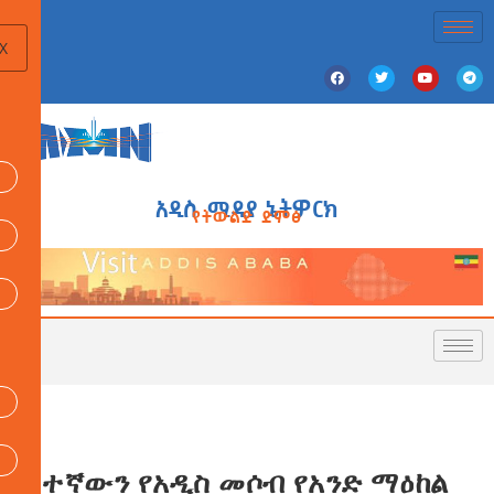
X
አዲስ ሚዲያ ኔትዎርክ
የትውልድ ድምፅ
7ተኛውን የአዲስ መሶብ የአንድ ማዕከል