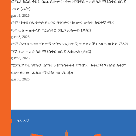
በኦሮሚያ ክልል ተስፋ ሰጪ ለውጦች ተመዝገበዋል – ጠቅላይ ሚኒስትር ዐቢይ
አሕመድ (ዶ/ር)
August 8, 2026
የኦሮሞ ህዝብ በኢትዮጵያ ሀገር ግንባታና ህልውና ውስጥ ከፍተኛ ሚና
ተጫውቷል – ጠቅላይ ሚኒስትር ዐቢይ አሕመድ (ዶ/ር)
August 8, 2026
የኦሮሞ ሕዝብ የዘመናት የማንነትና የኢኮኖሚ ጥያቄዎች በአሁኑ ወቅት ምላሽ
እያገኙ ነው – ጠቅላይ ሚኒስትር ዐቢይ አሕመድ (ዶ/ር)
August 8, 2026
የምርምርና የቴክኖሎጂ ልማትን በማስፋፋት የግብዓት አቅርቦትን በራስ አቅም
ማሳደግ ይገባል- ፊልድ ማርሻል ብርሃኑ ጁላ
August 8, 2026
ስለ እኛ