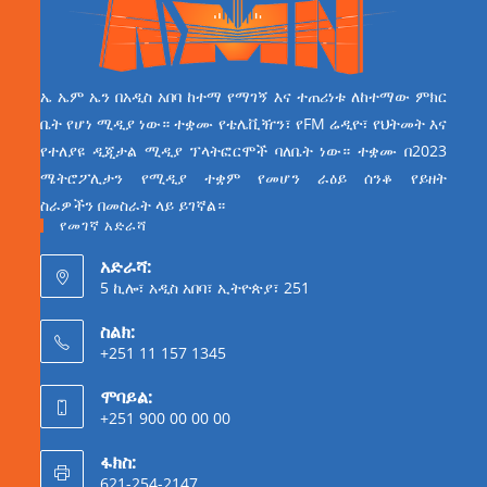
ኤ ኤም ኤን በአዲስ አበባ ከተማ የማገኝ እና ተጠሪነቱ ለከተማው ምክር
ቤት የሆነ ሚዲያ ነው። ተቋሙ የቴሌቪዥን፣ የFM ሬዲዮ፣ የህትመት እና
የተለያዩ ዲጂታል ሚዲያ ፕላትፎርሞች ባለቤት ነው። ተቋሙ በ2023
ሜትሮፖሊታን የሚዲያ ተቋም የመሆን ራዕይ ሰንቆ የይዘት
ስራዎችን በመስራት ላይ ይገኛል።
የመገኛ አድራሻ
አድራሻ:
5 ኪሎ፣ አዲስ አበባ፣ ኢትዮጵያ፣ 251
ስልክ:
+251 11 157 1345
ሞባይል:
+251 900 00 00 00
ፋክስ:
621-254-2147