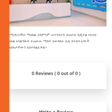
ኑ በሚቀርባችሁ ማዕከል ያለምንም መንገላታት በመሶብ ዲጂታል የአንድ
ማዕከል አገልግሎት ተጠቀሙ ማለት እወዳለሁ ሲሉ ከንቲባ አዳነች
መልዕክታቸውን አስተላልፈዋል።
0 Reviews ( 0 out of 0 )
Write a Review