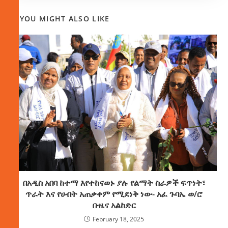
YOU MIGHT ALSO LIKE
በአዲስ አበባ ከተማ እየተከናወኑ ያሉ የልማት ስራዎች ፍጥነት፣
ጥራት እና የሀብት አጠቃቀም የሚደነቅ ነው- አፈ ጉባኤ ወ/ሮ
ቡዜና አልከድር
February 18, 2025