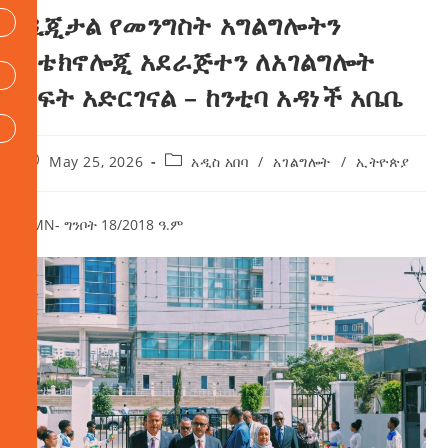
ዲጂታል የመንግስት አግልግሎትን
በቴክኖሎጂ አደራጅተን ለአገልግሎት
ክፍት አድርገናል – ከንቲባ አዳነች አቤቤ
May 25, 2026
አዲስ አበባ
/
አገልግሎት
/
ኢትዮጵያ
AMN- ግንቦት 18/2018 ዓ.ም