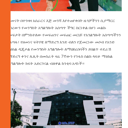
ለዘመናት በተንዛዛ አሰራርና እጅ መንሻ እየተጠየቀበት ዜጎቻችንን ሲያማርር
የነበረውን የመንግስት አግልግሎት አሰጣጥ ችግር ስርነቀል በሆነ መልኩ
ለመፍታት በምንከተለው የመፍጠንና መፍጠር መርህ፤ የአገልግሎት አሰጣጣችንን
ቀልጣፋ፣ የዘመነና ፍትሃዊ ለማድረግ እንድ ብለን የጀመርነው መሶብ የአንድ
ማዕከል ዲጂታል የመንግስት አግልግሎት ለማህበረሰባችን ይበልጥ ተደራሽ
ለማድረግ ቀንና ሌሊት በመስራት ዛሬ 7ኛውን የንፋስ ስልክ ላፍቶ ማዕከል
ለአግልግሎት ክፍት አድርገናል ብለዋል ከንቲባ አዳነች።