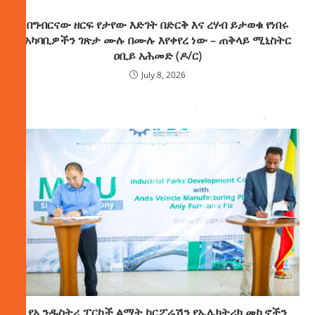
በግብርናው ዘርፍ የታየው እድገት በድርቅ እና ረሃብ ይታወቁ የነበሩ
አካባቢዎችን ገጽታ ሙሉ በሙሉ እየቀየረ ነው – ጠቅላይ ሚኒስትር
ዐቢይ አሕመድ (ዶ/ር)
July 8, 2026
የኢንዱስትሪ ፓርኮች ልማት ኮርፖሬሽን የኤሌክትሪክ መኪኖችን