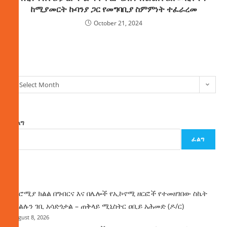
ከሚያመርት ኩባንያ ጋር የመግባቢያ ስምምነት ተፈራረመ
October 21, 2024
ክምችት
Select Month
ፈልግ
ፈልግ
ዜና
በኦሮሚያ ክልል በግብርና እና በሌሎች የኢኮኖሚ ዘርፎች የተመዘገበው ስኬት
የክልሉን ገቢ አሳድጎታል – ጠቅላይ ሚኒስትር ዐቢይ አሕመድ (ዶ/ር)
August 8, 2026