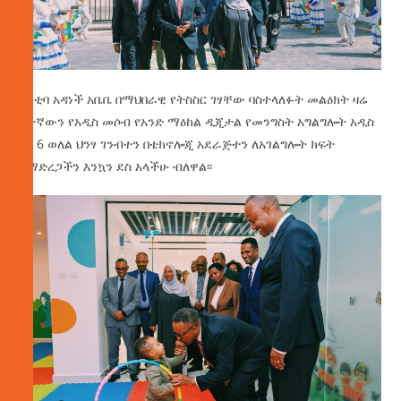
ከንቲባ አዳነች አቤቤ በማህበራዊ የትስስር ገፃቸው ባስተላለፉት መልዕክት ዛሬ
7ተኛውን የአዲስ መሶብ የአንድ ማዕከል ዲጂታል የመንግስት አግልግሎት አዲስ
ባለ 6 ወለል ህንፃ ገንብተን በቴክኖሎጂ አደራጅተን ለአገልግሎት ክፍት
በማድረጋችን እንኳን ደስ አላችሁ ብለዋል፡፡