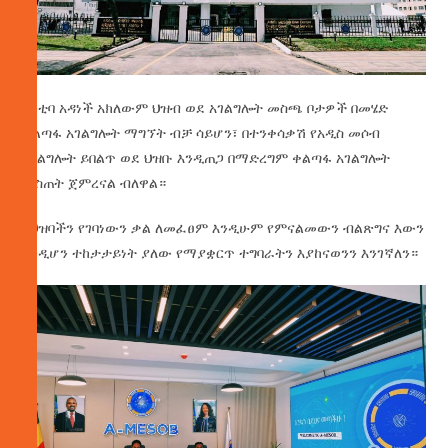
ከንቲባ አዳነች አክለውም ህዝብ ወደ አገልግሎት መስጫ ቦታዎች በመሄድ
ቀልጣፋ አገልግሎት ማግኘት ብቻ ሳይሆን፣ በተንቀሳቃሽ የአዲስ መሶብ
አገልግሎት ይበልጥ ወደ ህዝቡ እንዲጠጋ በማድረግም ቀልጣፋ አገልግሎት
መስጠት ጀምረናል ብለዋል።
ለህዝባችን የገባነውን ቃል ለመፈፀም እንዲሁም የምናልመውን ብልጽግና እውን
እንዲሆን ተከታታይነት ያለው የማያቋርጥ ተግባራትን እያከናወንን እንገኛለን።