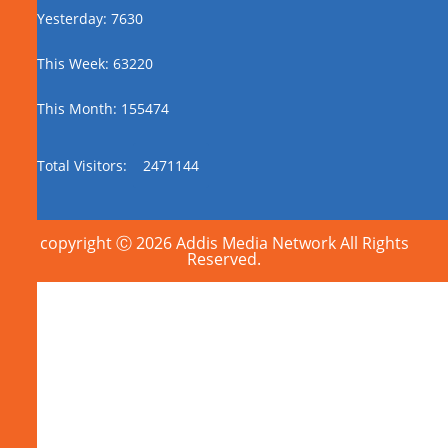
Yesterday: 7630
This Week: 63220
This Month: 155474
Total Visitors:
2471144
copyright Ⓒ 2026 Addis Media Network All Rights
Reserved.