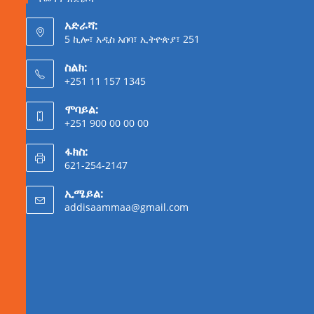
አድራሻ:
5 ኪሎ፣ አዲስ አበባ፣ ኢትዮጵያ፣ 251
ስልክ:
+251 11 157 1345
ሞባይል:
+251 900 00 00 00
ፋክስ:
621-254-2147
ኢሜይል:
addisaammaa@gmail.com