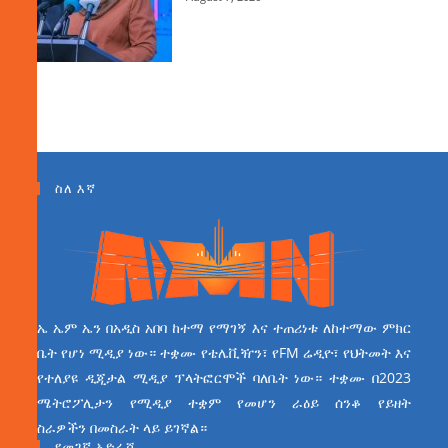
ስለ እኛ
ኤ ኤም ኤን በአዲስ አበባ ከተማ የማገኝ እና ተጠሪነቱ ለከተማው ምክር
ቤት የሆነ ሚዲያ ነው። ተቋሙ የቴሌቪዥን፣ የFM ሬዲዮ፣ የህትመት እና
የተለያዩ ዲጂታል ሚዲያ ፕላትፎርሞች ባለቤት ነው። ተቋሙ በ2023
ሜትሮፖሊታን የሚዲያ ተቋም የመሆን ራዕይ ሰንቆ የይዘት
ስራዎችን በመስራት ላይ ይገኛል።
የመገኛ አድራሻ