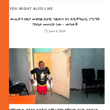
YOU MIGHT ALSO LIKE
ውጤትን በጸጋ መቀበል ለሀገር ኅልውና እና ለዲሞክራሲ ሥርዓት
ግንባታ መሠረት ነው – ወጣቶች
June 4, 2026
በምርጫዉ ያለንን ተሳትፎ ለማረጋገጥ የምርጫ ካርድ ወስደናል –