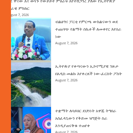
ወደ ዋናው እና ወሳኙ የውይይት ምዕራፍ እየተሸጋገረ ያለው የኢትዮጵያ
ሀገራዊ ምክክር
August 7, 2026
ብልፅግና ፓርቲ የምርጫ ውክልናውን ወደ
ተጨባጭ የልማት ስኬቶች ለመቀየር እየሰራ
ነው
August 7, 2026
ኢትዮጵያ የቀጣናውን ኢኮኖሚያዊ ገጽታ
በአዲስ መልኩ እየቀረጸች ነው-ፈርስት ፖስት
August 7, 2026
ተቋማት ለሳይበር ደህንነት አዋጁ ትግበራ
አስፈላጊውን የቅድመ ዝግጅት ስራ
እንዲያጠናቅቁ ተጠየቀ
August 7, 2026