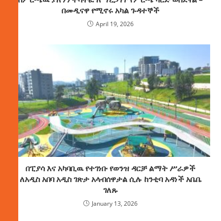
በመዲናዋ የሚኖሩ አካል ጉዳተኞች
April 19, 2026
በፒያሳ እና አካባቢዉ የተገነቡ የወንዝ ዳርቻ ልማት ሥራዎች
ለአዲስ አበባ አዲስ ገጽታ አላብሰዋታል ሲሉ ከንቲባ አዳነች አቤቤ
ገለጹ
January 13, 2026