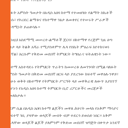
ባለፉት አምስት ዓመታት በአዲስ አበባ ከተማ የተመዘገቡ የልማት ስኬቶች
ሲነሱ፣ የኮሪደር ልማቱና የከተማዋ ገፅታ ለመቀየር የተሠሩት ሥራዎች
በቀዳሚነት ይጠቀሳሉ።
ከእነዚህ አስደማሚ መሠረተ-ልማቶች ጀርባ፣ በከተማዋ የረጅም ጊዜ ዕጣ
ፈንታ ላይ ትልቅ አሻራ የሚያስቀምጥ ሌላ የስኬት ምዕራፍ እየተከናወነ
ይገኛል፤ እርሱም የቅድመ መደበኛ ትምህርት ትግበራና ፍትሐዊነት ነው።
የከተማ አስተዳደሩ የትምህርት ጥራትን ከመሠረቱ ለመገንባት በሚል ባለፉት
አምስት ዓመታት በቅድመ መደበኛ ዘርፍ ላይ ያደረገው ከፍተኛ መዋዕለ-ንዋይ፣
በአሁኑ ወቅት በከተማዋ የትምህርት ሥርዓት ላይ መዋቅራዊ ለውጥ እያስገኘ
መሆኑን የአዲስ አበባ ከተማ ትምህርት ቢሮ ሪፖርቶችና መረጃዎች
ያመለክታሉ።
ቀደም ሲል በአዲስ አበባ ከተማ ልጆችን መዋለ ሕፃናት መላክ የአቅም ማሳያና
የከፍተኛ ገቢ ያላቸው ወላጆች መብት ብቻ ተደርጎ ይወሰድ ነበር። አቅም
የሌላቸው ወላጆች ልጆች ያለምንም የቅድመ መደበኛ ዝግጅት በቀጥታ አንደኛ