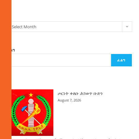
ክምችት
Select Month
ፈልግ
ፈልግ
ዜና
ጦርነት ቀለቡ ሕገወጥ ቡድን
August 7, 2026