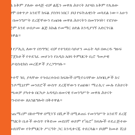
ሲል አቅም ያለው ወላጅ ብቻ ልጁን መዋለ ሕፃናት እየላከ አቅም የሌለው
ደግሞ በቀጥታ አንደኛ ክፍል ያስገባ ነበር፤ ይህ የፍትሐዊነት መጓደል ነው። አሁን
ግን በመንግሥት ደረጃቸውን የጠበቁ መዋለ ሕፃናትን በመገንባት፣ የደሃው
ልጅም እንደ ሀብታሙ ልጅ እኩል የመማር ዕድል እንዲያገኝ አድርገናል
ብለዋል።
ይህ የፖሊሲ ለውጥ በንግግር ብቻ የተገደበ ሳይሆን መሬት ላይ በወረዱ ግዙፍ
ፕሮጀክቶች የተደገፈ መሆኑን የአዲስ አበባ ትምህርት ቢሮ ዓመታዊ
የስታቲስቲክስ መረጃዎች ያረጋግጣሉ።
ዝቅተኛ ገቢ ያላቸው የኅብረተሰብ ክፍሎች በሚኖሩባቸው አካባቢዎች እና
በኮንዶሚኒየም መንደሮች ውስጥ ደረጃቸውን የጠበቁ፣ ማራኪና ሙሉ የሕፃናት
መጫወቻ ያካተቱ በርካታ አዳዲስ ዘመናዊ የመንግሥት መዋለ ሕፃናት
ተገንብተው ለአገልግሎት በቅተዋል።
በተጨማሪም በከተማዋ በሚገኙ በሺዎች በሚቆጠሩ የመንግሥት አንደኛ ደረጃ
ትምህርት ቤቶች ውስጥ የቅድመ መደበኛ ወይም የ”ዜሮ” ክፍሎች ተደራጅተው
ከመደበኛው የትምህርት ሥርዓት ጋር እንዲቀናጁ ተደርጓል። ይህም ከመቶ ሺህ