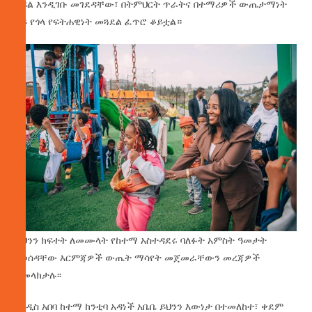
ክፍል እንዲገቡ መገደዳቸው፣ በትምህርት ጥራትና በተማሪዎች ውጤታማነት
ላይ የጎላ የፍትሐዊነት መጓደል ፈጥሮ ቆይቷል።
ይህንን ክፍተት ለመሙላት የከተማ አስተዳደሩ ባለፉት አምስት ዓመታት
የወሰዳቸው እርምጃዎች ውጤት ማሳየት መጀመራቸውን መረጃዎች
ያመላክታሉ፡፡
የአዲስ አበባ ከተማ ከንቲባ አዳነች አቤቤ ይህንን እውነታ በተመለከተ፣ ቀደም