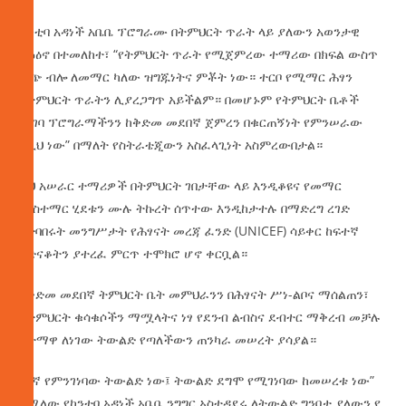
ከንቲባ አዳነች አቤቤ ፕሮግራሙ በትምህርት ጥራት ላይ ያለውን አወንታዊ
ተፅዕኖ በተመለከተ፣ “የትምህርት ጥራት የሚጀምረው ተማሪው በክፍል ውስጥ
ቁጭ ብሎ ለመማር ካለው ዝግጁነትና ምቾት ነው። ተርቦ የሚማር ሕፃን
የትምህርት ጥራትን ሊያረጋግጥ አይችልም። በመሆኑም የትምህርት ቤቶች
ምገባ ፕሮግራማችንን ከቅድመ መደበኛ ጀምረን በቁርጠኝነት የምንሠራው
ለዚህ ነው” በማለት የስትራቴጂውን አስፈላጊነት አስምረውበታል።
ይህ አሠራር ተማሪዎች በትምህርት ገበታቸው ላይ እንዲቆዩና የመማር
ማስተማር ሂደቱን ሙሉ ትኩረት ሰጥተው እንዲከታተሉ በማድረግ ረገድ
በተባበሩት መንግሥታት የሕፃናት መረጃ ፈንድ (UNICEF) ሳይቀር ከፍተኛ
አድናቆትን ያተረፈ ምርጥ ተሞክሮ ሆኖ ቀርቧል።
የቅድመ መደበኛ ትምህርት ቤት መምህራንን በሕፃናት ሥነ-ልቦና ማሰልጠን፣
የትምህርት ቁሳቁሶችን ማሟላትና ነፃ የደንብ ልብስና ደብተር ማቅረብ መቻሉ
ከተማዋ ለነገው ትውልድ የጣለችውን ጠንካራ መሠረት ያሳያል።
“እኛ የምንገነባው ትውልድ ነው፤ ትውልድ ደግሞ የሚገነባው ከመሠረቱ ነው”
የሚለው የከንቲባ አዳነች አቤቤ ንግግር አስተዳደሩ ለትውልድ ግንባታ ያለውን የ