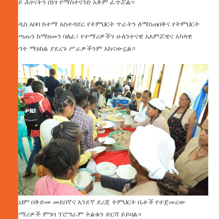
በላይ ሕፃናትን በነፃ የማስተናገድ አቅም ፈጥሯል።
የአዲስ አበባ ከተማ አስተዳደር የትምህርት ጥራትን ለማስጠበቅና የትምህርት
አሰጣጡን ከማዘመን ባለፈ፣ የተማሪዎችን ሁለንተናዊ አእምሯዊና አካላዊ
ዕድገት ማዕከል ያደረጉ ሥራዎችንም አከናውኗል።
በዚህም በቅድመ መደበኛና አንደኛ ደረጃ ትምህርት ቤቶች የተጀመረው
የተማሪዎች ምገባ ፕሮግራም ትልቁን ድርሻ ይይዛል።