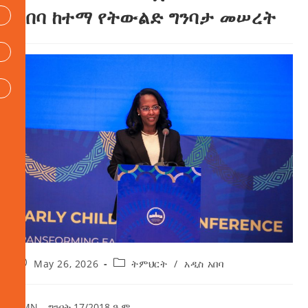
አበባ ከተማ የትውልድ ግንባታ መሠረት
May 26, 2026
ትምህርት
/
አዲስ አበባ
AMN – ግንቦት 17/2018 ዓ.ም