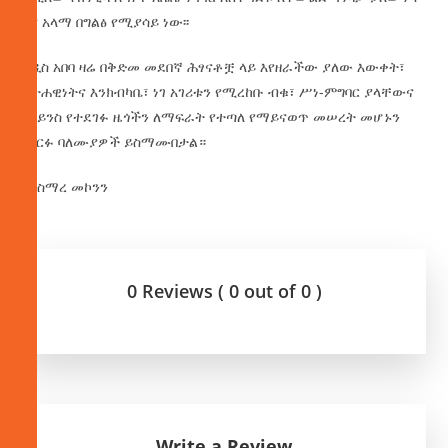
ፀና አላማ በግልፅ የሚያሳይ ነው፡፡
አዲስ አበባ ዛሬ በቅድመ መደበኛ ሕፃናቶቿ ላይ እየዘራችው ያለው እውቀት፣
ፍትሐዊነትና እንክብካቤ፣ ነገ አገሪቱን የሚረከቡ ብቁ፣ ሥነ-ምግባር ያላቸውና
በሳይንስ የተደገፉ ዜጎችን ለማፍራት የተጣለ የማይናወጥ መሠረት መሆኑን
የዘርፉ ባለሙያዎች ይስማሙበታል።
በአስማረ መኮንን
0 Reviews ( 0 out of 0 )
Write a Review