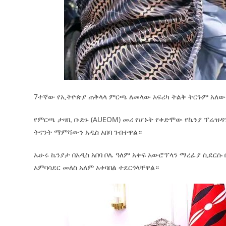
7ተኛው የኢትዮጵያ ጠቅላላ ምርጫ ለመላው አፍሪካ ትልቅ ትርጉም አለው 
የምርጫ ታዛቢ ቡድኑ (AUEOM) መሪ የሆኑት የቀድሞው የኬንያ ፕሬዝ
ትናንት ማምሻውን አዲስ አበባ ገብተዋል።
ኡሁሩ ኬንያታ በአዲስ አበባ ቦሌ ዓለም አቀፍ አውሮፕላን ማረፊያ ሲደርሱ
አምባሳደር መለስ አለም አቀባበል ተደርጎላቸዋል።