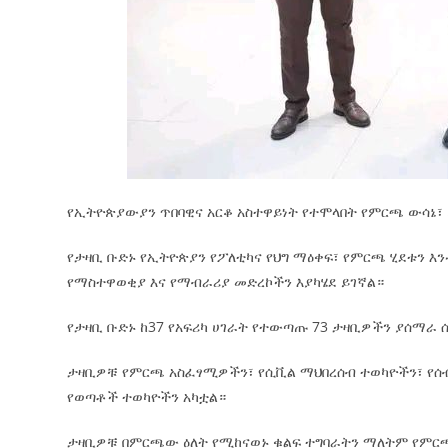
የኢትዮጵያውያን ጥበባዊና አርቆ አስተዋይነት የተሞላበት የምርጫ ውሳኔ፣ 
የታዛቢ ቡድኑ የኢትዮጵያን የፖለቲካና የህግ ማዕቀፍ፣ የምርጫ ሂደቱን እ
የማስተዋወቂያ እና የማብራሪያ መድረኮችን እያካሄደ ይገኛል።
የታዛቢ ቡድኑ ከ37 የአፍሪካ ሀገራት የተውጣጡ 73 ታዛቢዎችን ያሰማራ 
ታዛቢዎቹ የምርጫ አስፈፃሚዎችን፣ የሲቪል ማህበረሰብ ተወካዮችን፣ የሰ
የወጣቶች ተወካዮችን አካቷል።
ታዛቢዎቹ በምርጫው ዕለት የሚከናወኑ ቁልፍ ተግባራትን ማለትም የምርጫ