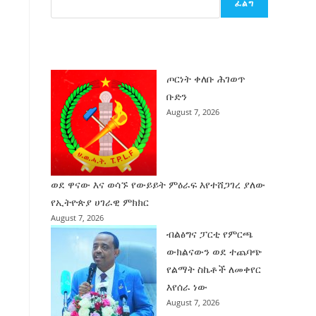
ፈልግ
ሰት
ገንባት
ዜና
ጦርነት ቀለቡ ሕገወጥ
ቡድን
August 7, 2026
ወደ ዋናው እና ወሳኙ የውይይት ምዕራፍ እየተሸጋገረ ያለው
የኢትዮጵያ ሀገራዊ ምክክር
August 7, 2026
ብልፅግና ፓርቲ የምርጫ
ውክልናውን ወደ ተጨባጭ
የልማት ስኬቶች ለመቀየር
እየሰራ ነው
August 7, 2026