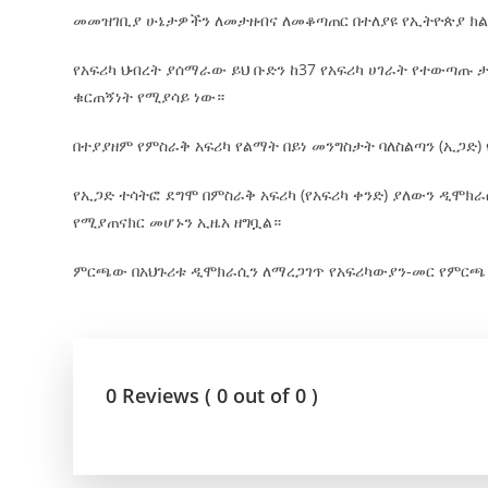
መመዝገቢያ ሁኔታዎችን ለመታዘብና ለመቆጣጠር በተለያዩ የኢትዮጵያ ክ
የአፍሪካ ህብረት ያሰማራው ይህ ቡድን ከ37 የአፍሪካ ሀገራት የተውጣጡ
ቁርጠኝነት የሚያሳይ ነው።
በተያያዘም የምስራቅ አፍሪካ የልማት በይነ መንግስታት ባለስልጣን (ኢጋድ
የኢጋድ ተሳትፎ ደግሞ በምስራቅ አፍሪካ (የአፍሪካ ቀንድ) ያለውን ዲሞክ
የሚያጠናክር መሆኑን ኢዜአ ዘግቧል።
ምርጫው በአህጉሪቱ ዲሞክራሲን ለማረጋገጥ የአፍሪካውያን-መር የምርጫ 
0 Reviews ( 0 out of 0 )