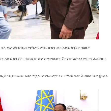
ሲሉ የአፍሪካ ህብረቱ የምርጫ ታዛቢ ቡድን መሪ ኡሁሩ ኬንያታ ገለጹ።
ዳንት ኡሁሩ ኬንያታ፣ በመጪው ሰኞ የሚካሄደውን 7ተኛው ጠቅላላ ምርጫ ለመታዘብ
 በኢትዮጵያ የውጭ ጉዳይ ሚኒስቴር የአውሮፓ እና አሜሪካ ጉዳዮች ዳይሬክተር ጀነራል