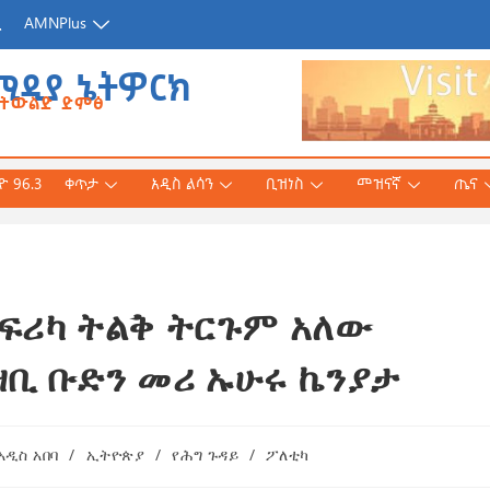
ጂ
AMNPlus
ሚዲያ ኔትዎርክ
የትውልድ ድምፅ
 96.3
ቀጥታ
አዲስ ልሳን
ቢዝነስ
መዝናኛ
ጤና
ፍሪካ ትልቅ ትርጉም አለው
አሕመድ (ዶ/ር)
ንኛ ተተርጉሞ በቅርቡ
ዛቢ ቡድን መሪ ኡሁሩ ኬንያታ
 3, 2026
አዲስ አበባ
/
ኢትዮጵያ
/
የሕግ ጉዳይ
/
ፖለቲካ