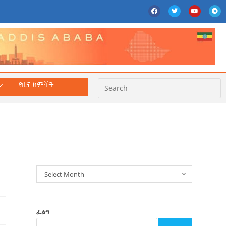
የዜና ክምችት
ክምችት
Select Month
ፈልግ