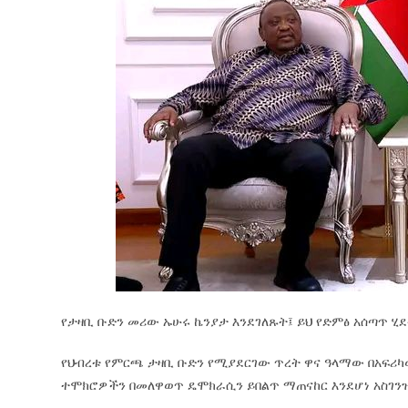
የታዛቢ ቡድን መሪው ኡሁሩ ኬንያታ እንደገለጹት፤ ይህ የድምፅ አሰጣጥ ሂ
የህብረቱ የምርጫ ታዛቢ ቡድን የሚያደርገው ጥረት ዋና ዓላማው በአፍሪካ
ተሞክሮዎችን በመለዋወጥ ዴሞክራሲን ይበልጥ ማጠናከር እንደሆነ አስገን