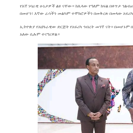
የእኛ ነባራዊ ሁኔታዎች ልዩ ናቸው። ከሌላው የዓለም ክፍል በቀጥታ ገልብ
በመሆን፣ እኛው ራሳችን መልካም ተሞክሮዎችን በመቅረጽ በመላው አፍሪካ
ኢትዮጵያ የአህጉራዊው ድርጅት የአፍሪካ ኅብረት መገኛ ናት። በመሆኑም 
አለው ሲሉም ተናግረዋል።