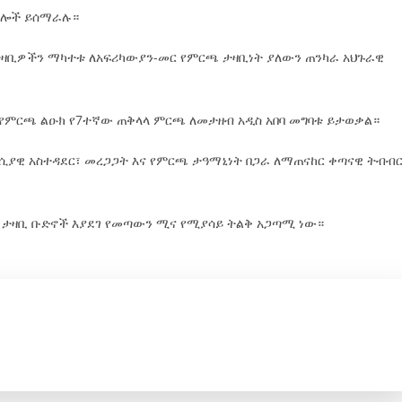
ልሎች ይሰማራሉ።
 ታዛቢዎችን ማካተቱ ለአፍሪካውያን-መር የምርጫ ታዛቢነት ያለውን ጠንካራ አህጉራዊ
) የምርጫ ልዑክ የ7ተኛው ጠቅላላ ምርጫ ለመታዘብ አዲስ አበባ መግባቱ ይታወቃል።
ራሲያዊ አስተዳደር፣ መረጋጋት እና የምርጫ ታዓማኒነት በጋራ ለማጠናከር ቀጣናዊ ትብብ
ታዛቢ ቡድኖች እያደገ የመጣውን ሚና የሚያሳይ ትልቅ አጋጣሚ ነው።