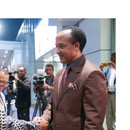
ኢትዮጵያ የቀጣናውን ኢኮኖሚያዊ ገጽታ በአዲስ
አዲስ ሚዲያ ኔትዎርክ በይዘት ስራዎቹ የሀ
መልኩ እየቀረጸች ነው-ፈርስት ፖስት
ተቃውሞ የበዛበት የፊፋ አዲሱ እቅድ
ትርክትን በማረም እና የወል ትርክትን በመ
ና
ሃላፊነቱን እየተወጣ ይገኛል
August 7, 2026
July 30, 2026
ርፍ
AmnAdmin
October 17, 2025