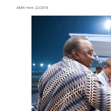
AMN ግንቦት 22/2018
ብልፅግና ፓርቲ የምርጫ ውክልናውን ወደ
ተጨባጭ የልማት ስኬቶች ለመቀየር እየሰራ ነው
2ኛው የአዲስ ሚዲያ ኔትዎርክ አመራሮች እ
ሠራተኞች ስፖርት ፌስቲቫል በቴሌቪዥን ዘ
August 7, 2026
አሸናፊነት ተጠናቀቀ
August 1, 2026