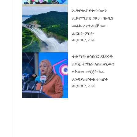
ኢትዮጵያ የቀጣናውን
ኢኮኖሚያዊ ገጽታ በአዲስ
መልኩ እየቀረጸች ነው-
ፈርስት ፖስት
August 7, 2026
ተቋማት ለሳይበር ደህንነት
አዋጁ ትግበራ አስፈላጊውን
የቅድመ ዝግጅት ስራ
እንዲያጠናቅቁ ተጠየቀ
August 7, 2026