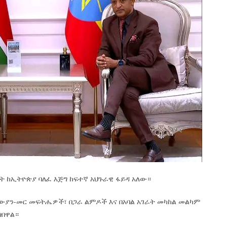
ደት ከኢትዮጵያ ባለፈ እጅግ ከፍተኛ አህጉራዊ ፋይዳ አለው።
ውያን-መር መፍትሔዎች፣ በጋራ ልምዶች እና በአባል አገራት መካከል መልካም
ዝበዋል።