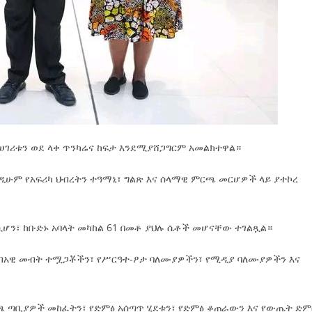
ሀገሪቱን ወደ ላቀ ጥንካሬና ከፍታ እንደሚያሸጋግርም አመልክተዋል።
ንዲሁም የአፍሪካ ህብረትን ተዓማኒ፣ ግልጽ እና ሰላማዊ ምርጫ መርሆዎች ላይ ያተኮረ
ሲሆን፣ ከቡድኑ አባላት መካከል 61 በመቶ ያህሉ ሴቶች መሆናቸው ተገልጿል።
ብአዊ መብት ተሟጋቾችን፣ የሥርዓተ-ፆታ ባለሙያዎችን፣ የሚዲያ ባለሙያዎችን እና
 ጣቢያዎች መከፈትን፣ የድምፅ አሰጣጥ ሂደቱን፣ የድምፅ ቆጠራውን እና የውጤት ድም