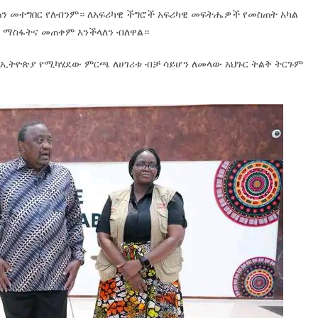
ጠን መተግበር የለብንም። ለአፍሪካዊ ችግሮች አፍሪካዊ መፍትሔዎች የመስጠት አካል
 ማስፋትና መጠቀም እንችላለን ብለዋል።
በኢትዮጵያ የሚካሄደው ምርጫ ለሀገሪቱ ብቻ ሳይሆን ለመላው አህጉር ትልቅ ትርጉም