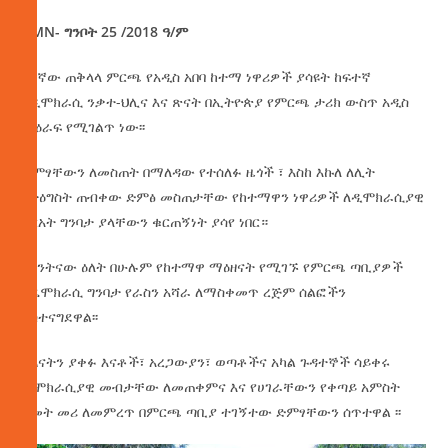
AMN- ግንቦት 25 /2018 ዓ/ም
በ7ኛው ጠቅላላ ምርጫ የአዲስ አበባ ከተማ ነዋሪዎች ያሳዩት ከፍተኛ
የዲሞክራሲ ንቃተ-ህሊና እና ጽናት በኢትዮጵያ የምርጫ ታሪክ ውስጥ አዲስ
ምዕራፍ የሚገልጥ ነው፡፡
ድምፃቸውን ለመስጠት በማለዳው የተሰለፉ ዜጎች ፣ እስከ እኩለ ለሊት
በትዕግስት ጠብቀው ድምፅ መስጠታቸው የከተማዋን ነዋሪዎች ለዲሞክራሲያዊ
ስርአት ግንባታ ያላቸውን ቁርጠኝነት ያሳየ ነበር።
በናንትናው ዕለት በሁሉም የከተማዋ ማዕዘናት የሚገኙ የምርጫ ጣቢያዎች
ለዴሞክራሲ ግንባታ የራስን አሻራ ለማስቀመጥ ረጅም ሰልፎችን
አስተናግደዋል፡፡
ህጻናትን ያቀፉ እናቶች፣ አረጋውያን፣ ወጣቶችና አካል ጉዳተኞች ሳይቀሩ
ዲሞክራሲያዊ መብታቸው ለመጠቀምና እና የሀገራቸውን የቀጣይ አምስት
አመት መሪ ለመምረጥ በምርጫ ጣቢያ ተገኝተው ድምፃቸውን ሰጥተዋል ፡፡