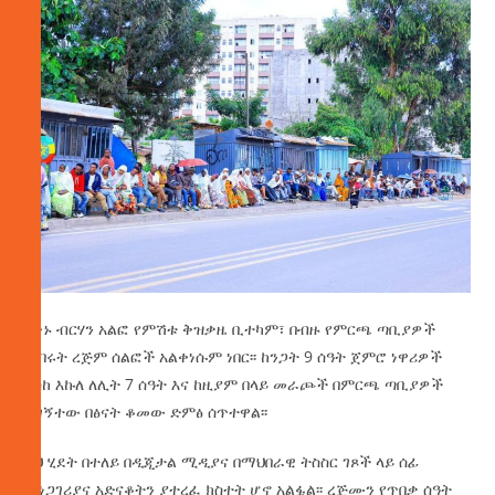
የቀኑ ብርሃን አልፎ የምሽቱ ቅዝቃዜ ቢተካም፣ በብዙ የምርጫ ጣቢያዎች
የነበሩት ረጅም ሰልፎች አልቀነሱም ነበር፡፡ ከንጋት 9 ሰዓት ጀምሮ ነዋሪዎች
እስከ እኩለ ለሊት 7 ሰዓት እና ከዚያም በላይ መራጮች በምርጫ ጣቢያዎች
ተገኝተው በፅናት ቆመው ድምፅ ሰጥተዋል፡፡
ይህ ሂደት በተለይ በዲጂታል ሚዲያና በማህበራዊ ትስስር ገጾች ላይ ሰፊ
መነጋገሪያና አድናቆትን ያተረፈ ክስተት ሆኖ አልፏል፡፡ ረጅሙን የጥበቃ ሰዓት