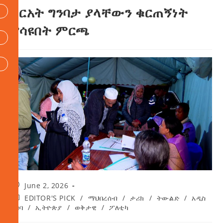
ስርአት ግንባታ ያላቸውን ቁርጠኝነት
ያሳዩበት ምርጫ
June 2, 2026
EDITOR'S PICK
/
ማህበረሰብ
/
ታሪክ
/
ትውልድ
/
አዲስ
አበባ
/
ኢትዮጵያ
/
ወቅታዊ
/
ፖለቲካ