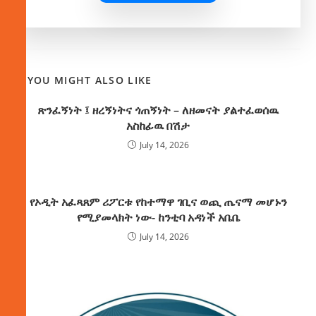
YOU MIGHT ALSO LIKE
ጽንፈኝነት ፤ ዘረኝነትና ጎጠኝነት – ለዘመናት ያልተፈወሰዉ
አስከፊዉ በሽታ
July 14, 2026
የኦዲት አፈጻጸም ሪፖርቱ የከተማዋ ገቢና ወጪ ጤናማ መሆኑን
የሚያመላክት ነው- ከንቲባ አዳነች አቤቤ
July 14, 2026