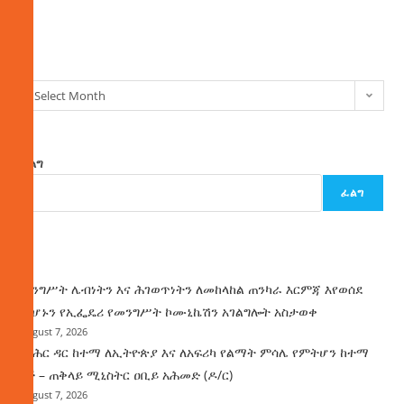
ክምችት
Select Month
ፈልግ
ፈልግ
ዜና
መንግሥት ሌብነትን እና ሕገወጥነትን ለመከላከል ጠንካራ እርምጃ እየወሰደ
መሆኑን የኢፌዴሪ የመንግሥት ኮሙኒኬሽን አገልግሎት አስታወቀ
August 7, 2026
የባሕር ዳር ከተማ ለኢትዮጵያ እና ለአፍሪካ የልማት ምሳሌ የምትሆን ከተማ
ነች – ጠቅላይ ሚኒስትር ዐቢይ አሕመድ (ዶ/ር)
August 7, 2026