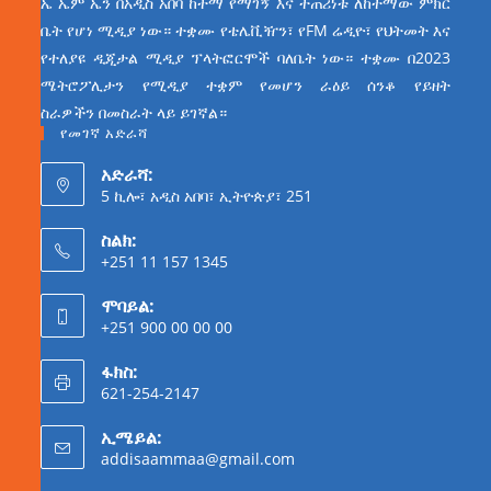
ኤ ኤም ኤን በአዲስ አበባ ከተማ የማገኝ እና ተጠሪነቱ ለከተማው ምክር
ቤት የሆነ ሚዲያ ነው። ተቋሙ የቴሌቪዥን፣ የFM ሬዲዮ፣ የህትመት እና
የተለያዩ ዲጂታል ሚዲያ ፕላትፎርሞች ባለቤት ነው። ተቋሙ በ2023
ሜትሮፖሊታን የሚዲያ ተቋም የመሆን ራዕይ ሰንቆ የይዘት
ስራዎችን በመስራት ላይ ይገኛል።
የመገኛ አድራሻ
አድራሻ:
5 ኪሎ፣ አዲስ አበባ፣ ኢትዮጵያ፣ 251
ስልክ:
+251 11 157 1345
ሞባይል:
+251 900 00 00 00
ፋክስ:
621-254-2147
ኢሜይል:
addisaammaa@gmail.com