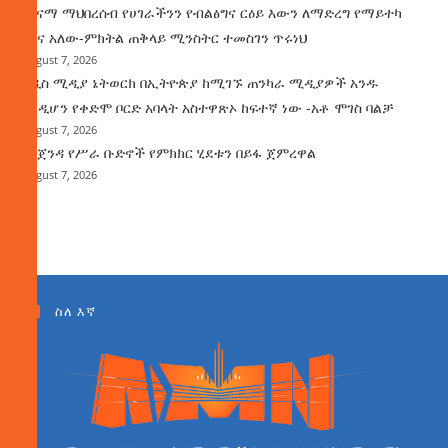
ጤናማ ማህበረሰብ የሀገራችንን የብልፅግና ርዕይ እውን ለማድረግ የማይተካ
ሚና አለው-ምክትል ጠቅላይ ሚንስትር ተመስገን ጥሩነህ
August 7, 2026
አዲስ ሚዲያ ኔትወርክ በኢትዮጵያ ከሚገኙ ጠንካራ ሚዲያዎች አንዱ
እንዲሆን የቀድሞ ቦርድ አባላት አስተዋጽኦ ከፍተኛ ነው -አቶ ሞገስ ባልቻ
August 7, 2026
የአጀንዳ የሥራ ቡድኖች የምክክር ሂደቱን በይፋ ጀምረዋል
August 7, 2026
ስለ እኛ