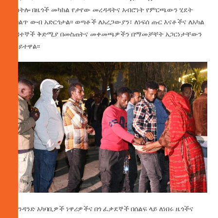
ተከትሎ በዜጎች መካከል የታየው መረዳዳትና አብሮነት የምርጫውን ሂደት
ይበልጥ ውብ አድርጎታል፡፡ ወጣቶች ለአረጋውያን፣ ለነፍሰ ጡር እናቶችና ለአካል
ጉዳተኞች ቅድሚያ በመስጠትና መቀመጫዎችን በማመቻቸት አጋርነታቸውን
አሳይተዋል፡፡
በአንዳንድ አካባቢዎች ነዋሪዎችና በጎ ፈቃደኞች በሰልፍ ላይ ለነበሩ ዜጎችና