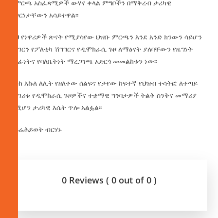
ለምርጫ አስፈጻሚዎች ውሃና ቀላል ምግቦችን በማቅረብ ታሪካዊ
አጋርነታቸውን አሳይተዋል፡፡
ይህ የነዋሪዎች ጽናት የሚያሳየው ህዝቡ ምርጫን እንደ አንድ ክንውን ሳይሆን
የሀገርን የፖለቲካ ሽግግርና የዲሞክራሲ ጉዞ ለማፅናት ያለባቸውን የዜግነት
ሃላፊነትና የባለቤትነት ማረጋገጫ አድርጎ መመልከቱን ነው፡፡
እስከ እኩለ ለሊት የዘለቀው ሰልፍና የታየው ከፍተኛ የህዝብ ተሳትፎ ለቀጣይ
የሀገሪቱ የዲሞክራሲ ጉዞዎችና ተቋማዊ ግንባታዎች ትልቅ ስንቅና መማሪያ
የሚሆን ታሪካዊ እሴት ጥሎ አልፏል፡፡
በፍሬሕይወት ብርሃኑ
0 Reviews ( 0 out of 0 )