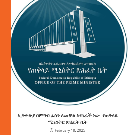
ኢትዮጵያ በምግብ ራስን ለመቻል እየሰራች ነው- የጠቅላይ
ሚኒስትር ጽህፈት ቤት
February 18, 2025