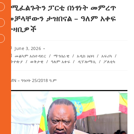
የሚፈልጉትን ፓርቲ በነፃነት መምረጥ
መቻላቸውን ታዝበናል – ዓለም አቀፍ
ታዛቢዎች
June 3, 2026
መልካም አስተዳደር
/
ማኅበራዊ
/
አዲስ አበባ
/
አፍሪካ
/
ኢትዮጵያ
/
ወቅታዊ
/
ዓለም አቀፍ
/
ዲፕሎማሲ
/
ፖለቲካ
AMN – ግንቦት 25/2018 ዓ.ም