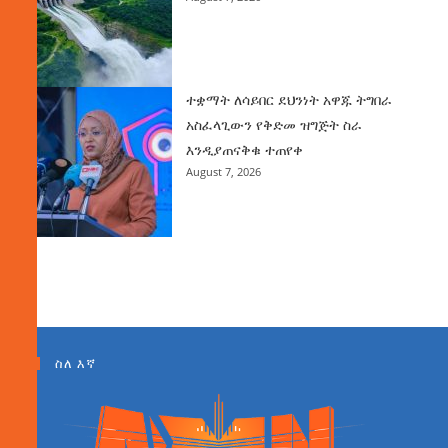
ተቋማት ለሳይበር ደህንነት አዋጁ ትግበራ
አስፈላጊውን የቅድመ ዝግጅት ስራ
እንዲያጠናቅቁ ተጠየቀ
August 7, 2026
ስለ እኛ