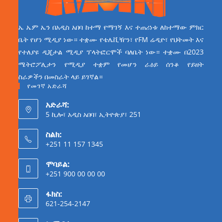
ኤ ኤም ኤን በአዲስ አበባ ከተማ የማገኝ እና ተጠሪነቱ ለከተማው ምክር
ቤት የሆነ ሚዲያ ነው። ተቋሙ የቴሌቪዥን፣ የFM ሬዲዮ፣ የህትመት እና
የተለያዩ ዲጂታል ሚዲያ ፕላትፎርሞች ባለቤት ነው። ተቋሙ በ2023
ሜትሮፖሊታን የሚዲያ ተቋም የመሆን ራዕይ ሰንቆ የይዘት
ስራዎችን በመስራት ላይ ይገኛል።
የመገኛ አድራሻ
አድራሻ:
5 ኪሎ፣ አዲስ አበባ፣ ኢትዮጵያ፣ 251
ስልክ:
+251 11 157 1345
ሞባይል:
+251 900 00 00 00
ፋክስ:
621-254-2147