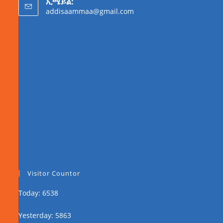
ኢሜይል:
addisaammaa@gmail.com
Visitor Countor
Today: 6538
Yesterday: 5863