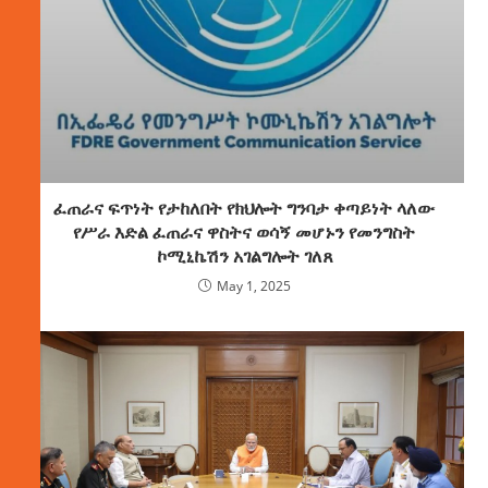
ፈጠራና ፍጥነት የታከለበት የክህሎት ግንባታ ቀጣይነት ላለው
የሥራ እድል ፈጠራና ዋስትና ወሳኝ መሆኑን የመንግስት
ኮሚኒኬሽን አገልግሎት ገለጸ
May 1, 2025