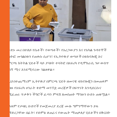
የቡድኑ መሪ በተለይ የሴቶች፣ የወጣቶች፣ የአረጋውያን እና የአካል ጉዳተኞች
ተሳትፎ መጎልበቱን የጠቀሱ ሲሆን፤ የኢትዮጵያ ወጣቶች በቴክኖሎጂ እና
በምርጫ ክትትል ሂደቶች ላይ ያሳዩት ተሳትፎ በአፍሪካ የዲሞክራሲ ጉዞ ውስጥ
ወሳኝ ሚና እንደሚኖረው ገልጸዋል።
ከዚህ በተጨማሪም ኢትዮጵያ በምርጫ ሂደት ዘመናዊ ቴክኖሎጂን በመጠቀም
ከብዙ የአፍሪካ ሀገራት ቀድማ መገኘቷ መረጃዎች በፍጥነት እንዲደርሱና
ለሚፈጠሩ ጥቃቅን ችግሮች ፈጣን ምላሽ ለመስጠት ማገዙን ቡድኑ ጠቁሟል።
ሁለቱም የታዛቢ ቡድኖች የመጀመሪያ ደረጃ ሙሉ ግምገማቸውን ይፋ
ከማድረጋቸው በፊት፣ የድምፅ ቆጠራና የውጤት ማጠቃለያ ሂደቶችን በቅርበት