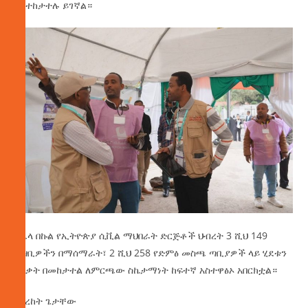
እየተከታተሉ ይገኛል።
በሌላ በኩል የኢትዮጵያ ሲቪል ማህበራት ድርጅቶች ህብረት 3 ሺህ 149
ታዛቢዎችን በማሰማራት፣ 2 ሺህ 258 የድምፅ መስጫ ጣቢያዎች ላይ ሂደቱን
በንቃት በመከታተል ለምርጫው ስኬታማነት ከፍተኛ አስተዋፅኦ አበርክቷል።
በበረከት ጌታቸው