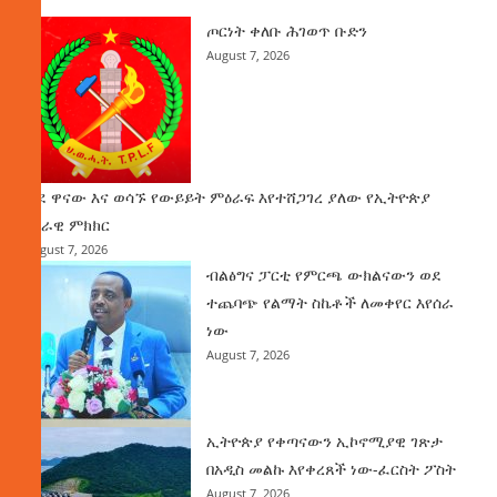
ጦርነት ቀለቡ ሕገወጥ ቡድን
August 7, 2026
ወደ ዋናው እና ወሳኙ የውይይት ምዕራፍ እየተሸጋገረ ያለው የኢትዮጵያ
ሀገራዊ ምክክር
August 7, 2026
ብልፅግና ፓርቲ የምርጫ ውክልናውን ወደ
ተጨባጭ የልማት ስኬቶች ለመቀየር እየሰራ
ነው
August 7, 2026
ኢትዮጵያ የቀጣናውን ኢኮኖሚያዊ ገጽታ
በአዲስ መልኩ እየቀረጸች ነው-ፈርስት ፖስት
August 7, 2026