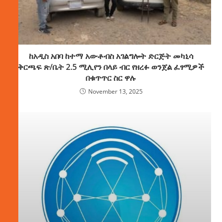
ከአዲስ አበባ ከተማ አውቶብስ አገልግሎት ድርጅት መካኒሳ
ቅርጫፍ ጽ/ቤት 2.5 ሚሊየን በላይ ብር የዘረፉ ወንጀል ፈፃሚዎች
በቁጥጥር ስር ዋሉ
November 13, 2025