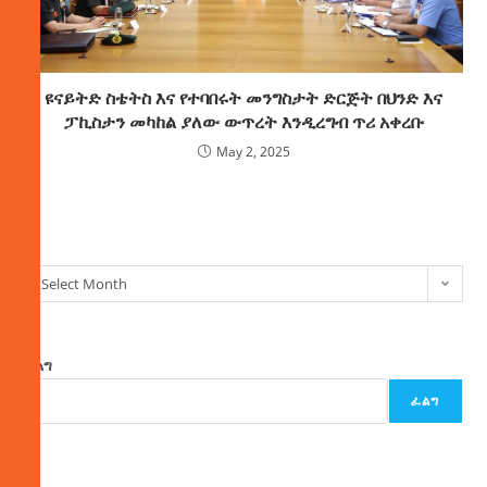
ዩናይትድ ስቴትስ እና የተባበሩት መንግስታት ድርጅት በህንድ እና
ፓኪስታን መካከል ያለው ውጥረት እንዲረግብ ጥሪ አቀረቡ
May 2, 2025
ክምችት
Select Month
ፈልግ
ፈልግ
ዜና