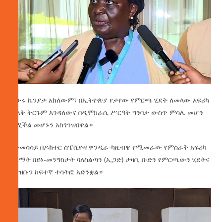
ኡሁሩ ኬንያታ አክለውም፣ በኢትዮጵያ የታየው የምርጫ ሂደት ለመላው አፍሪካ
ትልቅ ትርጉም እንዳለውና በዲሞክራሲ ሥርዓት ግንባታ ውስጥ ምሳሌ መሆን
የሚችል መሆኑን አስገንዝበዋል።
በተመሳሳይ በዶክተር ስፔሲዮዛ ዋንዲራ-ካዚብዌ የሚመራው የምስራቅ አፍሪካ
የልማት በይነ-መንግስታት ባለስልጣን (ኢጋድ) ታዛቢ ቡድን የምርጫውን ሂደትና
የህዝቡን ከፍተኛ ተሳትፎ አድንቋል።