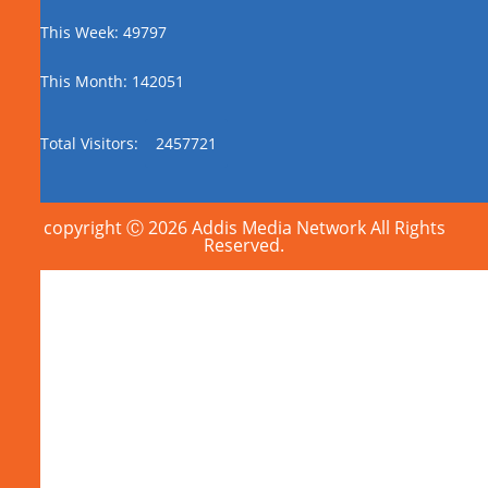
This Week: 49797
This Month: 142051
Total Visitors:
2457721
copyright Ⓒ 2026 Addis Media Network All Rights
Reserved.