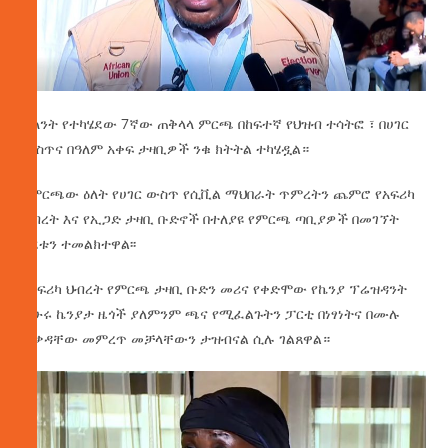
ትላንት የተካሄደው 7ኛው ጠቅላላ ምርጫ በከፍተኛ የህዝብ ተሳትፎ ፣ በሀገር
ውስጥና በዓለም አቀፍ ታዛቢዎች ንቁ ክትትል ተካሄዷል።
በምርጫው ዕለት የሀገር ውስጥ የሲቪል ማህበራት ጥምረትን ጨምሮ የአፍሪካ
ህብረት እና የኢጋድ ታዛቢ ቡድኖች በተለያዩ የምርጫ ጣቢያዎች በመገኘት
ሂደቱን ተመልክተዋል፡፡
የአፍሪካ ህብረት የምርጫ ታዛቢ ቡድን መሪና የቀድሞው የኬንያ ፕሬዝዳንት
ኡሁሩ ኬንያታ ዜጎች ያለምንም ጫና የሚፈልጉትን ፓርቲ በነፃነትና በሙሉ
ፈቃዳቸው መምረጥ መቻላቸውን ታዝብናል ሲሉ ገልጸዋል።