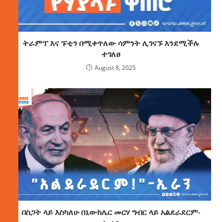
ትራምፕ እና ፑቲን በሚቀጥለው ሳምንት ሊገናኙ እንደሚችሉ
ተገለፀ
August 8, 2025
በስጋት ላይ እስካለሁ በኒውክሌር መርሃ ግብር ላይ አልደራደርም-