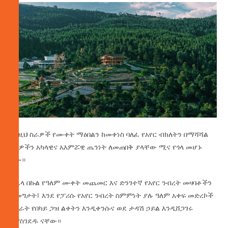
እነዚህ ስራዎች የሙቀት ማዕበልን ከመቀነስ ባለፈ የአየር ብክለትን በማሻሻል
የሰዎችን አካላዊና አእምሯዊ ጤንነት ለመጠበቅ ያላቸው ሚና የጎላ መሆኑ
ነው።
በሌላ በኩል የዓለም ሙቀት መጨመር እና ድንገተኛ የአየር ንብረት መዛባቶችን
ለመግታት፤ እንደ የፓሪሱ የአየር ንብረት ስምምነት ያሉ ዓለም አቀፍ መድረኮች
አገራት የበካይ ጋዝ ልቀትን እንዲቀንሱና ወደ ታዳሽ ኃይል እንዲሸጋገሩ
እያስገደዱ ናቸው።