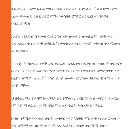
በአሁኑ ወቅት ዓለም አቀፉ ማህበረሰብ ትኩረቱን “ዜሮ ልቀት” ላይ በማድረግ
መጪው ትውልድ ንጹህ አየር የሚተነፍስባት ምድር እንዲረከብ በትጋት
እየተሰራ ይገኛል።
ወደ አፍሪካ አህጉር ስንመጣ የአየር ንብረት ለውጥን ለመቋቋም ከተጀመሩ
ግዙፍና አስደናቂ ስራዎች መካከል “የታላቁ አረንጓዴ ግንብ” ንቅናቄ ቀዳሚውን
ስፍራ ይይዛል።
ይህ ፕሮጀክት ከሰሃራ በታች ያሉ የአፍሪካ አገራትን በአረንጓዴ ተክሎች ሰንሰለት
በማገናኘት፣ የአፈር መሸርሸርን ለመግታት፣ የምግብ ዋስትናን ለማረጋገጥ እና
በሚሊዮን ለሚቆጠሩ ዜጎች የስራ ዕድል ለመፍጠር ያለመ አህጉራዊ ተግባራትም
ተጠቃሽ ናቸው።
ከዚህ በተጨማሪ የቆሻሻ አወጋገድ እና የፕላስቲክ ብክለትን ለመዋጋት የመልሶ
ጥቅም ላይ ማዋል ኢኮኖሚ በዓለም ዙሪያ ትልቅ ትኩረት አግኝቷል።
የሚጣሉ ቆሻሻዎችን ወደ ሀብት መቀየር፣ የፕላስቲክ ምርቶችን በአፈር ውስጥ
በቀላሉ በሚሟሙ ቁሶች መተካት እና ለአካባቢ ጥበቃ ተስማሚ የሆኑ