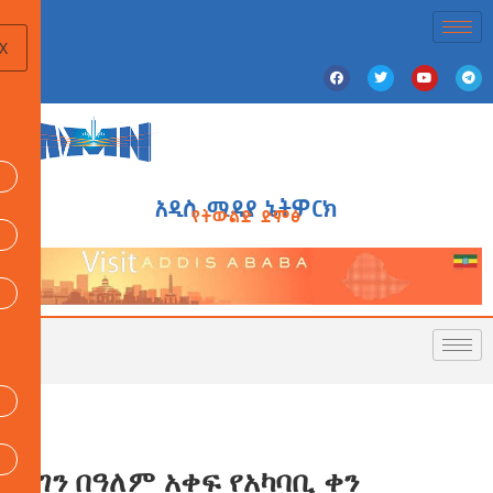
X
አዲስ ሚዲያ ኔትዎርክ
የትውልድ ድምፅ
ነገን በዓለም አቀፍ የአካባቢ ቀን