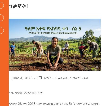
እንቃኛት!
June 4, 2026
ልማት
/
ልዩ ልዩ
/
ዓለም አቀፍ
AMN- ግንቦት 27/2018 ዓ.ም
ነገ ግንቦት 28 ቀን 2018 ዓ.ም (የአውሮፓውያኑ ሰኔ 5) “የዓለም አቀፍ የአካባቢ