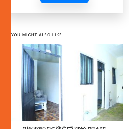
YOU MIGHT ALSO LIKE
የህብረተሰቡን የኑሮ ሸክም የሚያቃልሉ የበጎ ፈቃድ