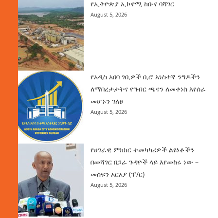
የኢትዮጵያ ኢኮኖሚ ከቡና ባሻገር
August 5, 2026
የአዲስ አበባ ገቢዎች ቢሮ አነስተኛ ንግዶችን
ለማበረታታትና የግብር ጫናን ለመቀነስ እየሰራ
መሆኑን ገለፀ
August 5, 2026
የሀገራዊ ምክክር ተመካካሪዎች ልዩነቶችን
በመሻገር በጋራ ጉዳዮች ላይ እየመከሩ ነው –
መስፍን አርአያ (ፕ/ር)
August 5, 2026