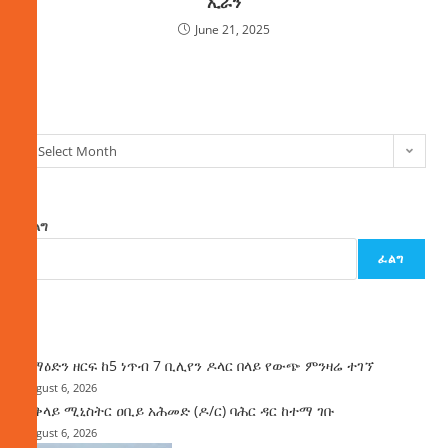
ኢራን
June 21, 2025
ክምችት
Select Month
ፈልግ
ፈልግ
ዜና
ከማዕድን ዘርፍ ከ5 ነጥብ 7 ቢሊየን ዶላር በላይ የውጭ ምንዛሬ ተገኘ
August 6, 2026
ጠቅላይ ሚኒስትር ዐቢይ አሕመድ (ዶ/ር) ባሕር ዳር ከተማ ገቡ
August 6, 2026