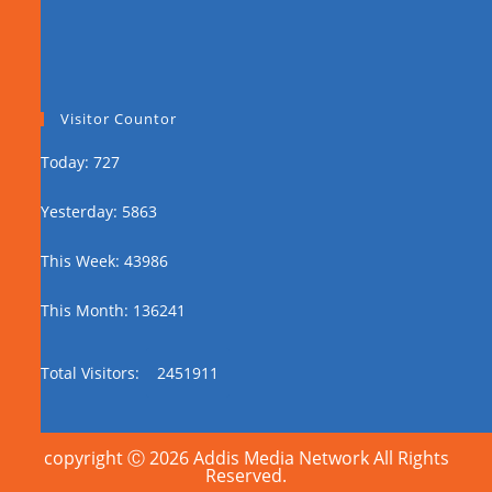
Visitor Countor
Today: 727
Yesterday: 5863
This Week: 43986
This Month: 136241
Total Visitors:
2451911
copyright Ⓒ 2026 Addis Media Network All Rights
Reserved.