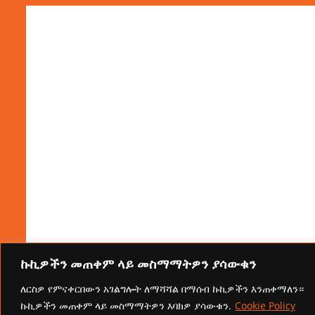
ኩኪዎችን መጠቀም ላይ መስማማትዎን ያሳውቁን
ለርስዎ የምናቀርበውን አገልግሎት ለማሻሻል በማሰብ ኩኪዎችን እንጠቀማለን።
ኩኪዎችን መጠቀም ላይ መስማማትዎን እባክዎ ያሳውቁን.
Cookie Policy