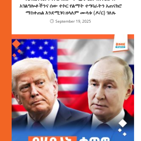
አገልግሎቶችንና ሰው ተኮር የልማት ተግባራትን አጠናክሮ
ማስቀጠል እንደሚገባ ዘላለም ሙላቱ (ዶ/ር) ገለጹ
September 19, 2025