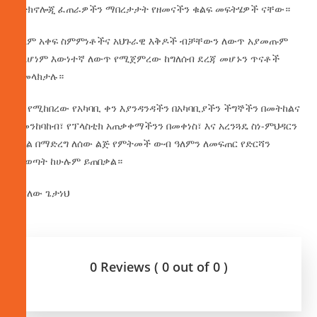
የቴክኖሎጂ ፈጠራዎችን ማበረታታት የዘመናችን ቁልፍ መፍትሄዎች ናቸው።
ዓለም አቀፍ ስምምነቶችና አህጉራዊ እቅዶች ብቻቸውን ለውጥ አያመጡም
ስለሆነም እውነተኛ ለውጥ የሚጀምረው ከግለሰብ ደረጃ መሆኑን ጥናቶች
ያመላክታሉ።
ነገ የሚከበረው የአካባቢ ቀን እያንዳንዳችን በአካባቢያችን ችግኞችን በመትከልና
በመንከባከብ፣ የፕላስቲክ አጠቃቀማችንን በመቀነስ፣ እና አረንጓዴ ስነ-ምህዳርን
ባህል በማድረግ ለሰው ልጅ የምትመች ውብ ዓለምን ለመፍጠር የድርሻን
መወጣት ከሁሉም ይጠበቃል።
በያለው ጌታነህ
0 Reviews ( 0 out of 0 )