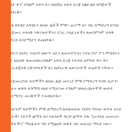
ጥበቃ ቀን” በዓለም አቀፍ እና በአህጉር አቀፍ ደረጃ በልዩ ልዩ ዝግጅቶች
ይከበራል።
ዕለቱ በተለይ አካባቢን ለሰው ልጆች ምቹ፣ ጤናማ እና ሳቢ ከማድረግ አንጻር
የተጀመሩ ታላላቅ ንቅናቄዎችንና የጋራ ኃላፊነቶችን ለመገምገም ታላቅ
መድረክ እንደሚሆን ይጠበቃል።
ምድርን ከአየር ንብረት ለውጥ አደጋ ለመታደግ እና የተፈጥሮ ሥነ-ምህዳሩን
ወደ ነበረበት ለመመለስ በዓለም አቀፍ ደረጃ የተያዙ አምስት ዋና ዋና
ስትራቴጂካዊ አቅጣጫዎች እና አህጉራዊ እውነታዎች ተጠቃሽ ናቸው።
የመጀመሪያው ከተሞችን ለሰው ልጅ መኖሪያ ምቹ የማድረግ ጉዳይ ሲሆን፤
በአሁኑ ወቅት ከግማሽ በላይ የሚሆነው የዓለም ህዝብ በከተሞች ውስጥ
እንደሚኖር መረጃዎች ያመለክታሉ።
በመሆኑም ከተሞችን ምቹ ለማድረግ ከተለመደው የህንፃ ግንባታ ወጥቶ እንደ
ፓርኮች፣ የደኖች ልማት እና የወንዞች ዳርቻ ልማት ያሉ “አረንጓዴ መሠረተ-
ልማቶችን” ማስፋፋት ግድ የሚልበት ወቅት ላይ መደረሱ ማሳያ ነው።