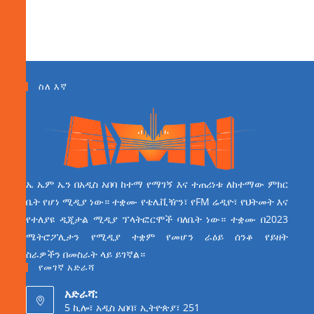
ስለ እኛ
ኤ ኤም ኤን በአዲስ አበባ ከተማ የማገኝ እና ተጠሪነቱ ለከተማው ምክር
ቤት የሆነ ሚዲያ ነው። ተቋሙ የቴሌቪዥን፣ የFM ሬዲዮ፣ የህትመት እና
የተለያዩ ዲጂታል ሚዲያ ፕላትፎርሞች ባለቤት ነው። ተቋሙ በ2023
ሜትሮፖሊታን የሚዲያ ተቋም የመሆን ራዕይ ሰንቆ የይዘት
ስራዎችን በመስራት ላይ ይገኛል።
የመገኛ አድራሻ
አድራሻ:
5 ኪሎ፣ አዲስ አበባ፣ ኢትዮጵያ፣ 251