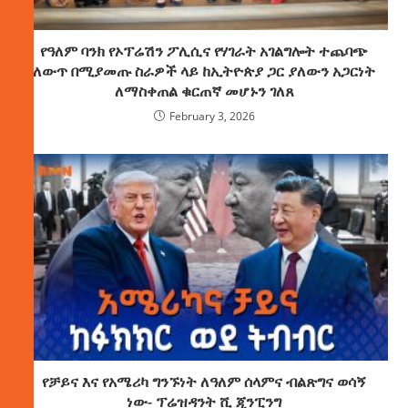
የዓለም ባንክ የኦፕሬሽን ፖሊሲና የሃገራት አገልግሎት ተጨባጭ
ለውጥ በሚያመጡ ስራዎች ላይ ከኢትዮጵያ ጋር ያለውን አጋርነት
ለማስቀጠል ቁርጠኛ መሆኑን ገለጸ
February 3, 2026
የቻይና እና የአሜሪካ ግንኙነት ለዓለም ሰላምና ብልጽግና ወሳኝ
ነው- ፕሬዝዳንት ሺ ጂንፒንግ