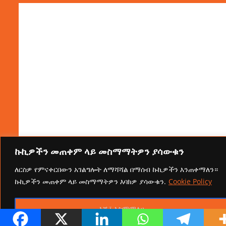
ኩኪዎችን መጠቀም ላይ መስማማትዎን ያሳውቁን
ለርስዎ የምናቀርበውን አገልግሎት ለማሻሻል በማሰብ ኩኪዎችን እንጠቀማለን።
ኩኪዎችን መጠቀም ላይ መስማማትዎን እባክዎ ያሳውቁን.
Cookie Policy
እሺ፤ እስማማለሁ