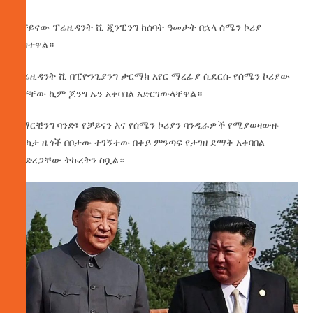
የቻይናው ፕሬዚዳንት ሺ ጂንፒንግ ከሰባት ዓመታት በኋላ ሰሜን ኮሪያ
ገብተዋል።
ፕሬዚዳንት ሺ በፒዮንጊያንግ ታርማክ አየር ማረፊያ ሲደርሱ የሰሜን ኮሪያው
አቻቸው ኪም ጆንግ ኡን አቀባበል አድርገውላቸዋል።
የማርቺንግ ባንድ፣ የቻይናን እና የሰሜን ኮሪያን ባንዲራዎች የሚያወዛውዙ
በርካታ ዜጎች በቦታው ተገኝተው በቀይ ምንጣፍ የታገዘ ደማቅ አቀባበል
ማድረጋቸው ትኩረትን ስቧል።