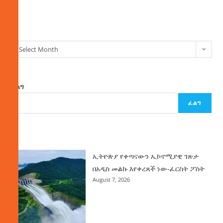
ክምችት
Select Month
ፈልግ
ፈልግ
ዜና
ኢትዮጵያ የቀጣናውን ኢኮኖሚያዊ ገጽታ
በአዲስ መልኩ እየቀረጸች ነው-ፈርስት ፖስት
August 7, 2026