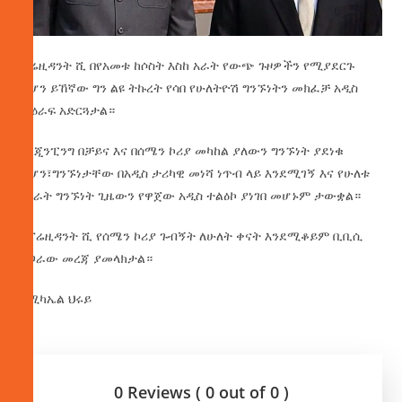
ፕሬዚዳንት ሺ በየአመቱ ከሶስት እስከ አራት የውጭ ጉዞዎችን የሚያደርጉ
ሲሆን ይኸኛው ግን ልዩ ትኩረት የሳበ የሁለትዮሽ ግንኙነትን መክፈቻ አዲስ
ምዕራፍ አድርጓታል።
ሺ ጂንፒንግ በቻይና እና በሰሜን ኮሪያ መካከል ያለውን ግንኙነት ያደነቁ
ሲሆን፣ግንኙነታቸው በአዲስ ታሪካዊ መነሻ ነጥብ ላይ እንደሚገኝ እና የሁለቱ
ሀገራት ግንኙነት ጊዜውን የዋጀው አዲስ ተልዕኮ ያነገበ መሆኑም ታውቋል።
የፕሬዚዳንት ሺ የሰሜን ኮሪያ ጉብኝት ለሁለት ቀናት እንደሚቆይም ቢቢሲ
ያጋራው መረጃ ያመላክታል።
በሚካኤል ህሩይ
0 Reviews ( 0 out of 0 )