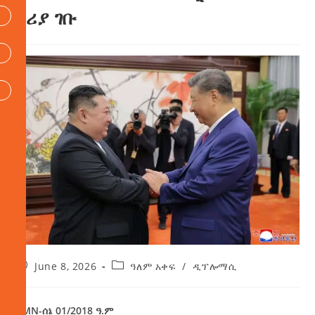
ኮሪያ ገቡ
June 8, 2026
ዓለም አቀፍ
/
ዲፕሎማሲ
AMN-ሰኔ 01/2018 ዓ.ም