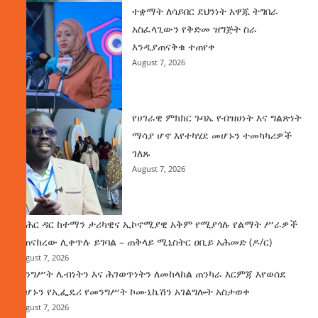
ተቋማት ለሳይበር ደህንነት አዋጁ ትግበራ
አስፈላጊውን የቅድመ ዝግጅት ስራ
እንዲያጠናቅቁ ተጠየቀ
August 7, 2026
የሀገራዊ ምክክር ጉባኤ የብዝሀነት እና ግልጽነት
ማሳያ ሆኖ እየተካሄደ መሆኑን ተመካካሪዎች
ገለጹ
August 7, 2026
የባሕር ዳር ከተማን ታሪካዊና ኢኮኖሚያዊ አቅም የሚያጎሉ የልማት ሥራዎች
ተጠናክረው ሊቀጥሉ ይገባል – ጠቅላይ ሚኒስትር ዐቢይ አሕመድ (ዶ/ር)
August 7, 2026
መንግሥት ሌብነትን እና ሕገወጥነትን ለመከላከል ጠንካራ እርምጃ እየወሰደ
መሆኑን የኢፌዴሪ የመንግሥት ኮሙኒኬሽን አገልግሎት አስታወቀ
August 7, 2026