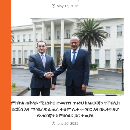
May 15, 2026
ምክትል ጠቅላይ ሚኒስትር ተመስገን ጥሩነህ ከአዘርባጃን የፐብሊክ
ሰርቪስ እና ማኅበራዊ ፈጠራ ተቋም ሊቀ መንበር እና በኢትዮጵያ
የአዘርባጃን አምባሳደር ጋር ተወያዩ
June 20, 2025