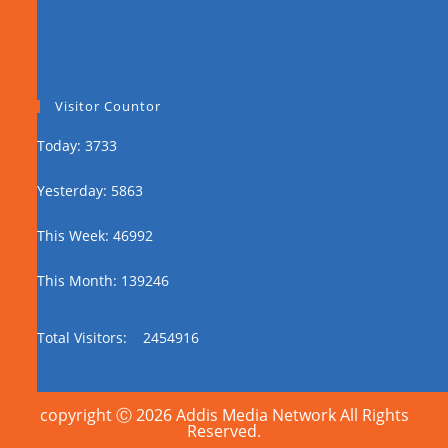
Visitor Countor
Today: 3733
Yesterday: 5863
This Week: 46992
This Month: 139246
Total Visitors:
2454916
copyright Ⓒ 2026 Addis Media Network All Rights
Reserved.