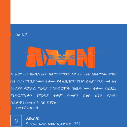
ስለ እኛ
ኤ ኤም ኤን በአዲስ አበባ ከተማ የማገኝ እና ተጠሪነቱ ለከተማው ምክር
ቤት የሆነ ሚዲያ ነው። ተቋሙ የቴሌቪዥን፣ የFM ሬዲዮ፣ የህትመት እና
የተለያዩ ዲጂታል ሚዲያ ፕላትፎርሞች ባለቤት ነው። ተቋሙ በ2023
ሜትሮፖሊታን የሚዲያ ተቋም የመሆን ራዕይ ሰንቆ የይዘት
ስራዎችን በመስራት ላይ ይገኛል።
የመገኛ አድራሻ
አድራሻ:
5 ኪሎ፣ አዲስ አበባ፣ ኢትዮጵያ፣ 251