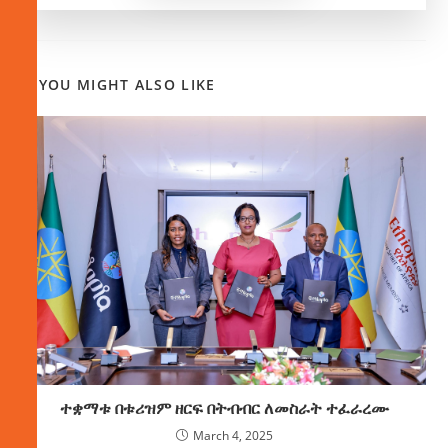
YOU MIGHT ALSO LIKE
ተቋማቱ በቱሪዝም ዘርፍ በትብብር ለመስራት ተፈራረሙ
March 4, 2025