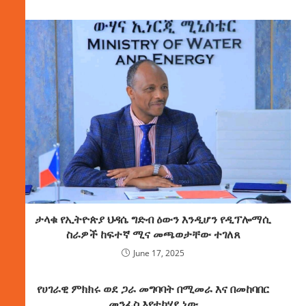
ታላቁ የኢትዮጵያ ህዳሴ ግድብ ዕውን እንዲሆን የዲፕሎማሲ
ስራዎች ከፍተኛ ሚና መጫወታቸው ተገለጸ
June 17, 2025
የሀገራዊ ምክክሩ ወደ ጋራ መግባባት በሚመራ እና በመከባበር
መንፈስ እየተካሄደ ነው