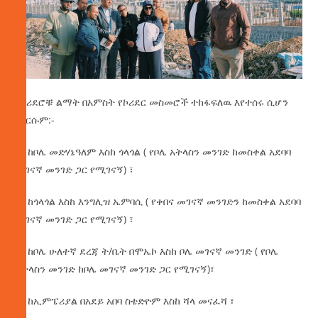
የኮሪደሮቹ ልማት በአምስት የኮሪደር መስመሮች ተከፋፍለዉ እየተሰሩ ሲሆን
እነርሱም:-
1- ከቦሌ መድሃኔዓለም እስከ ጎላጎል ( የቦሌ አትላስን መንገድ ከመስቀል አደባባ
መገናኛ መንገድ ጋር የሚገናኝ) ፣
2- ከጎላጎል እስከ እንግሊዝ ኤምባሲ ( የቀበና መገናኛ መንገድን ከመስቀል አደባባ
መገናኛ መንገድ ጋር የሚገናኝ) ፣
3- ከቦሌ ሁለተኛ ደረጃ ት/ቤት በሞኤኮ እስከ ቦሌ መገናኛ መንገድ ( የቦሌ
አትላስን መንገድ ከቦሌ መገናኛ መንገድ ጋር የሚገናኝ)፣
4- ከኢምፔሪያል በአደይ አበባ ስቴድዮም እስከ ሻላ መናፈሻ ፣