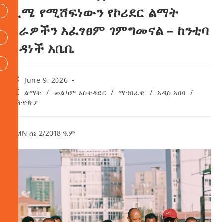
ኪሜ የሚሸፍነውን የኮሪደር ልማት
ስራዎችን አፈፃፀም ገምግመናል – ከንቲባ
አዳነች አቤቤ
June 9, 2026
ልማት
/
መልካም አስተዳደር
/
ማኅበራዊ
/
አዲስ አበባ
/
ኢትዮጵያ
AMN ሰኔ 2/2018 ዓ.ም