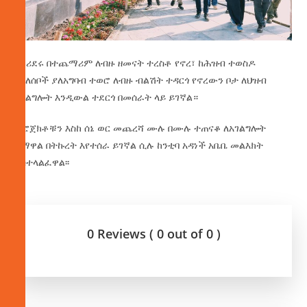
ከኮሪደሩ በተጨማሪም ለብዙ ዘመናት ተረስቶ የኖረ፣ ከሕዝብ ተወስዶ
በግለሰቦች ያለአግባብ ተወሮ ለብዙ ብልሽት ተዳርጎ የኖረውን ቦታ ለህዝብ
አገልግሎት እንዲውል ተደርጎ በመሰራት ላይ ይገኛል።
ፕሮጀክቶቹን እስከ ሰኔ ወር መጨረሻ ሙሉ በሙሉ ተጠናቆ ለአገልግሎት
ለማዋል በትኩረት እየተሰራ ይገኛል ሲሉ ከንቲባ አዳነች አቤቤ መልእክት
አስተላልፈዋል፡፡
0 Reviews ( 0 out of 0 )