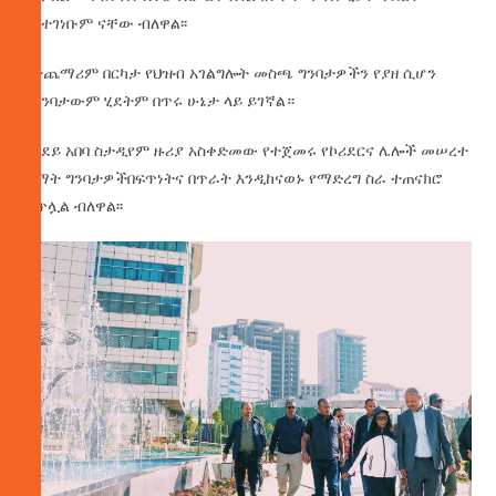
እየተገነቡም ናቸው ብለዋል፡፡
በተጨማሪም በርካታ የህዝብ አገልግሎት መስጫ ግንባታዎችን የያዘ ሲሆን
የግንባታውም ሂደትም በጥሩ ሁኔታ ላይ ይገኛል።
በአደይ አበባ ስታዲየም ዙሪያ አስቀድመው የተጀመሩ የኮሪደርና ሌሎች መሠረተ
ልማት ግንባታዎችበፍጥነትና በጥራት እንዲከናወኑ የማድረግ ስራ ተጠናክሮ
ቀጥሏል ብለዋል፡፡