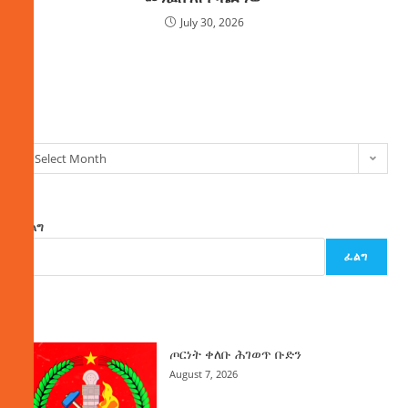
July 30, 2026
ክምችት
Select Month
ፈልግ
ፈልግ
ዜና
ጦርነት ቀለቡ ሕገወጥ ቡድን
August 7, 2026