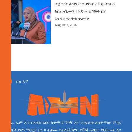
ተቋማት ለሳይበር ደህንነት አዋጁ ትግበራ
አስፈላጊውን የቅድመ ዝግጅት ስራ
እንዲያጠናቅቁ ተጠየቀ
August 7, 2026
ስለ እኛ
ኤ ኤም ኤን በአዲስ አበባ ከተማ የማገኝ እና ተጠሪነቱ ለከተማው ምክር
ቤት የሆነ ሚዲያ ነው። ተቋሙ የቴሌቪዥን፣ የFM ሬዲዮ፣ የህትመት እና