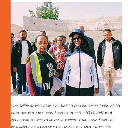
5-ከውሃ ልማት በአትላስ ያለውን እና ከአትላስ እስከ ቦሌ ሩዋንዳ ( የቦሌ አትላስ
መንገድን ከመስቀል አደባባ መገናኛ መንገድ ጋር የሚገናኝ) በከፍተኛ ደረጃ
የመንገድ ኔትወርኩን የሚያሰፋ፣ የንግድ ተቋማን፣ ሰፋፊ የእግረኛ መንገድ፣
የሳይክል መንገድ እና ለትራንስፖርት አገልግሎት ምቹ እንዲሆኑ ተደርገው