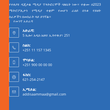
የተለያዩ ዲጂታል ሚዲያ ፕላትፎርሞች ባለቤት ነው። ተቋሙ በ2023
ሜትሮፖሊታን የሚዲያ ተቋም የመሆን ራዕይ ሰንቆ የይዘት
ስራዎችን በመስራት ላይ ይገኛል።
የመገኛ አድራሻ
አድራሻ:
5 ኪሎ፣ አዲስ አበባ፣ ኢትዮጵያ፣ 251
ስልክ:
+251 11 157 1345
ሞባይል:
+251 900 00 00 00
ፋክስ:
621-254-2147
ኢሜይል:
addisaammaa@gmail.com