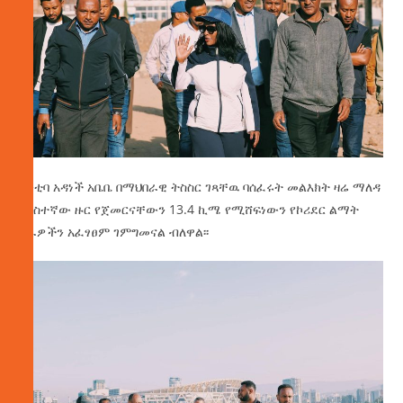
ከንቲባ አዳነች አቤቤ በማህበራዊ ትስስር ገጻቸዉ ባሰፈሩት መልእክት ዛሬ ማለዳ
በሶስተኛው ዙር የጀመርናቸውን 13.4 ኪሜ የሚሸፍነውን የኮሪደር ልማት
ስራዎችን አፈፃፀም ገምግመናል ብለዋል፡፡