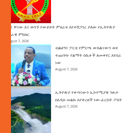
ወደ ዋናው እና ወሳኙ የውይይት ምዕራፍ እየተሸጋገረ ያለው የኢትዮጵያ
ሀገራዊ ምክክር
August 7, 2026
ብልፅግና ፓርቲ የምርጫ ውክልናውን ወደ
ተጨባጭ የልማት ስኬቶች ለመቀየር እየሰራ
ነው
August 7, 2026
ኢትዮጵያ የቀጣናውን ኢኮኖሚያዊ ገጽታ
በአዲስ መልኩ እየቀረጸች ነው-ፈርስት ፖስት
August 7, 2026