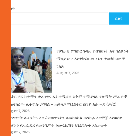
ፈልግ
ፈልግ
ዜና
የሀገራዊ ምክክር ጉባኤ የብዝሀነት እና ግልጽነት
ማሳያ ሆኖ እየተካሄደ መሆኑን ተመካካሪዎች
ገለጹ
August 7, 2026
የባሕር ዳር ከተማን ታሪካዊና ኢኮኖሚያዊ አቅም የሚያጎሉ የልማት ሥራዎች
ተጠናክረው ሊቀጥሉ ይገባል – ጠቅላይ ሚኒስትር ዐቢይ አሕመድ (ዶ/ር)
August 7, 2026
መንግሥት ሌብነትን እና ሕገወጥነትን ለመከላከል ጠንካራ እርምጃ እየወሰደ
መሆኑን የኢፌዴሪ የመንግሥት ኮሙኒኬሽን አገልግሎት አስታወቀ
August 7, 2026