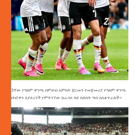
በ23ኛው የዓለም ዋንጫ በምድብ አምስት ጀርመን የመጀመሪያ የዓለም ዋንጫ
ተሳትፎዋን እያደረገች የምትገኘው ኩራሳኦ ላይ ስድስት ግብ አስቆጥራለች።