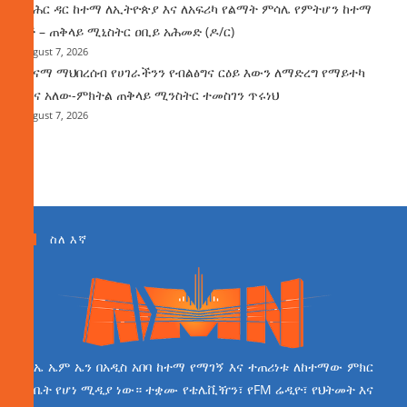
የባሕር ዳር ከተማ ለኢትዮጵያ እና ለአፍሪካ የልማት ምሳሌ የምትሆን ከተማ
ነች – ጠቅላይ ሚኒስትር ዐቢይ አሕመድ (ዶ/ር)
August 7, 2026
ጤናማ ማህበረሰብ የሀገራችንን የብልፅግና ርዕይ እውን ለማድረግ የማይተካ
ሚና አለው-ምክትል ጠቅላይ ሚንስትር ተመስገን ጥሩነህ
August 7, 2026
ስለ እኛ
ኤ ኤም ኤን በአዲስ አበባ ከተማ የማገኝ እና ተጠሪነቱ ለከተማው ምክር
ቤት የሆነ ሚዲያ ነው። ተቋሙ የቴሌቪዥን፣ የFM ሬዲዮ፣ የህትመት እና