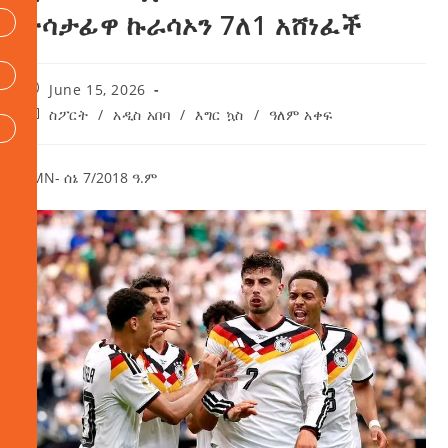
ተሳታፊዋ ኩራሳኦን 7ለ1 አሸነፈች
June 15, 2026
ስፖርት
/
አዲስ አበባ
/
እግር ኳስ
/
ዓለም አቀፍ
AMN- ሰኔ 7/2018 ዓ.ም