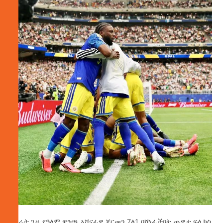
የአራት ጊዜ የዓለም ዋንጫ አሸናፊዋ ጀርመን 7ለ1 ባሸነፈችበት ጨዋታ ፍሊክስ