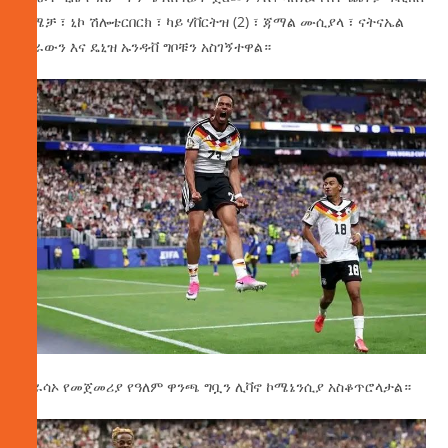
ንሜቻ ፣ ኒኮ ሽሎቴርበርክ ፣ ካይ ሃቨርትዝ (2) ፣ ጃማል ሙሲያላ ፣ ናትናኤል
ብራውን እና ዴኒዝ ኡንዳቭ ግቦቹን አስገኝተዋል።
ኩራሳኦ የመጀመሪያ የዓለም ዋንጫ ግቧን ሊቫኖ ኮሜኔንሲያ አስቆጥሮላታል።