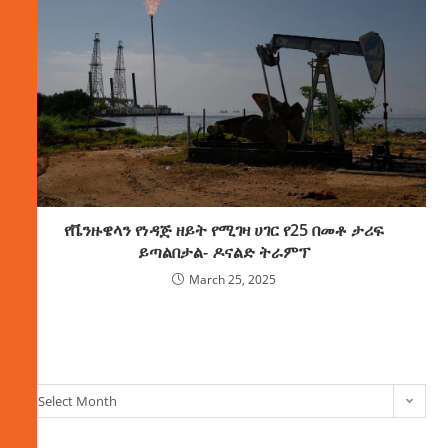
የቬንዙዌላን የነዳጅ ዘይት የሚገዛ ሀገር የ25 በመቶ ታሪፍ
ይጣልበታል- ዶናልድ ትራምፕ
March 25, 2025
ክምችት
Select Month