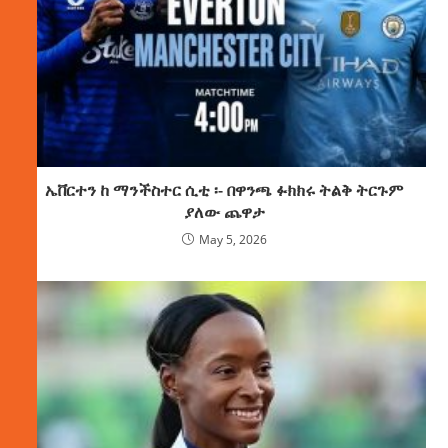
ኤቨርተን ከ ማንችስተር ሲቲ ፡- በዋንጫ ፉክክሩ ትልቅ ትርጉም
ያለው ጨዋታ
May 5, 2026