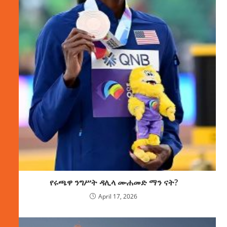
የሩጫዋ ንግሥት ዳሊላ ሙሐመድ ማን ናት?
April 17, 2026