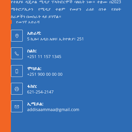
የተለያዩ ዲጂታል ሚዲያ ፕላትፎርሞች ባለቤት ነው። ተቋሙ በ2023
ሜትሮፖሊታን የሚዲያ ተቋም የመሆን ራዕይ ሰንቆ የይዘት
ስራዎችን በመስራት ላይ ይገኛል።
የመገኛ አድራሻ
አድራሻ:
5 ኪሎ፣ አዲስ አበባ፣ ኢትዮጵያ፣ 251
ስልክ:
+251 11 157 1345
ሞባይል:
+251 900 00 00 00
ፋክስ:
621-254-2147
ኢሜይል:
addisaammaa@gmail.com