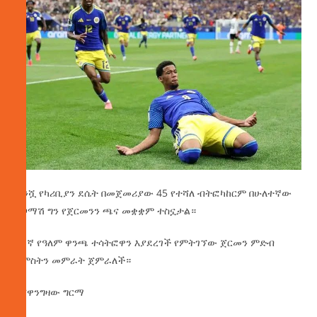
ትንሿ የካሪቢያን ደሴት በመጀመሪያው 45 የተሻለ ብትፎካከርም በሁለተኛው
አጋማሽ ግን የጀርመንን ጫና መቋቋም ተስኗታል።
21ኛ የዓለም ዋንጫ ተሳትፎዋን እያደረገች የምትገኘው ጀርመን ምድብ
አምስትን መምራት ጀምራለች።
በሸዋንግዛው ግርማ