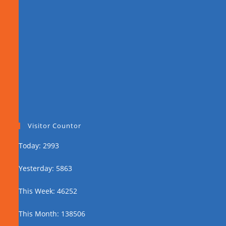
Visitor Countor
Today: 2993
Yesterday: 5863
This Week: 46252
This Month: 138506