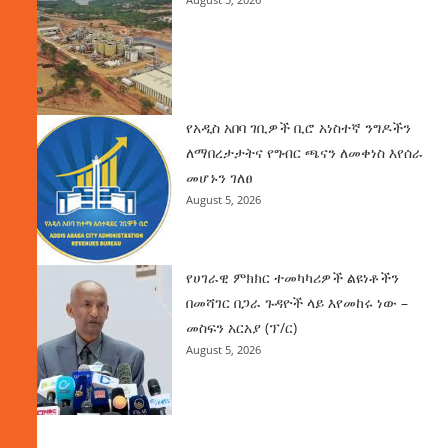
የአዲስ አበባ ገቢዎች ቢሮ አነስተኛ ንግዶችን
ለማበረታታትና የግብር ጫናን ለመቀነስ እየሰራ
መሆኑን ገለፀ
August 5, 2026
የሀገራዊ ምክክር ተመካካሪዎች ልዩነቶችን
በመሻገር በጋራ ጉዳዮች ላይ እየመከሩ ነው –
መስፍን አርአያ (ፕ/ር)
August 5, 2026