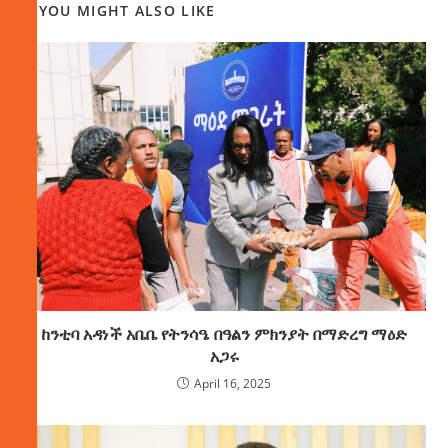
YOU MIGHT ALSO LIKE
ከንቲባ አዳነች አቤቤ የትንሳዔ በዓልን ምክንያት በማድረግ ማዕድ
አጋሩ
April 16, 2025