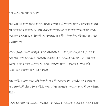
AMN – ሰኔ 9/2018 ዓ.ም
በአዲስ አበባ ከተማ ከሦስት ሺህ በላይ የሚሆኑ ሕፃናትን ከጎዳና በማንሳት ወደ
ቤተሰቦቻቸው የመመለስና ወደ ሕፃናት ማሳደጊያ ተቋማት የማስገባት ሥራ
መሠራቱን የአዲስ አበባ ከተማ አስተዳደር ሴቶች ፣ ሕፃናትና ማኅበራዊ ጉዳይ
ቢሮ አስታወቀ።
የቢሮው ኃላፊ ወ/ሮ ቆንጂት ደበላ በአፍሪካ ለ36ኛ ጊዜ፣ በኢትዮጵያ ደግሞ
ለ35ኛ ጊዜ የሚከበረውን የአፍሪካ ሕፃናት ቀን አስመልክቶ በሰጡት ጋዜጣዊ
መግለጫ ፤ በከተማዋ ሕፃናትን ታሳቢ ያደረጉ በርካታ የልማት ሥራዎች
በሰፊው መከናወናቸውን ገልጸዋል።
ዘንድሮ የሚከበረው የአፍሪካ ሕፃናት ቀንም «ደኅንነቱና ንጽሕናው የተጠበቀ
አካባቢ ለሁሉም ሕፃናት» በሚል መሪ ሀሳብ በተለያዩ መርኃ-ግብሮች እየተከበረ
ይገኛል።
የበዓሉን አከባበር በተመለከተ ማብራሪያ የሰጡት ኃላፊዋ ፤ ሕፃናት የተሳተፉበት