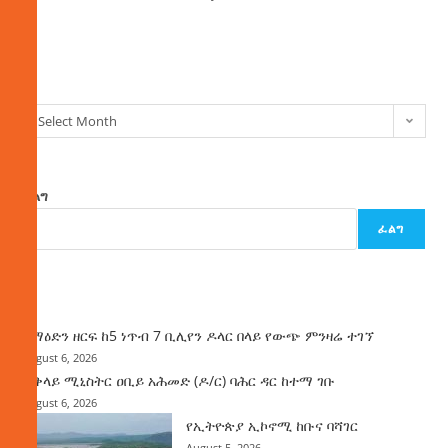
ክምችት
Select Month
ፈልግ
ፈልግ
ዜና
ከማዕድን ዘርፍ ከ5 ነጥብ 7 ቢሊየን ዶላር በላይ የውጭ ምንዛሬ ተገኘ
August 6, 2026
ጠቅላይ ሚኒስትር ዐቢይ አሕመድ (ዶ/ር) ባሕር ዳር ከተማ ገቡ
August 6, 2026
የኢትዮጵያ ኢኮኖሚ ከቡና ባሻገር
August 5, 2026