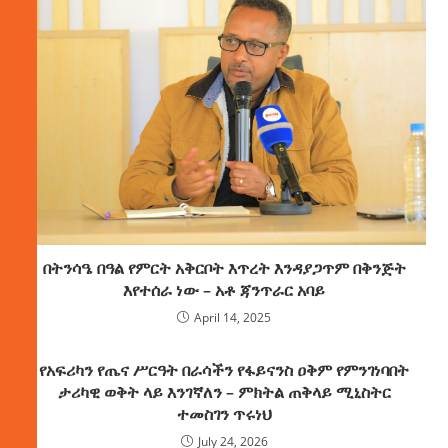
በትንሳዔ በዓል የምርት አቅርቦት እጥረት እንዳያጋጥም በቅንጅት
እየተሰራ ነው – አቶ ጃንጥራር አባይ
April 14, 2025
የአፍሪካን የጤና ሥርዓት በራሳችን የፋይናንስ ዐቅም የምንገነባበት
ታሪካዊ ወቅት ላይ እንገኛለን – ምክትል ጠቅላይ ሚኒስትር
ተመስገን ጥሩነህ
July 24, 2026