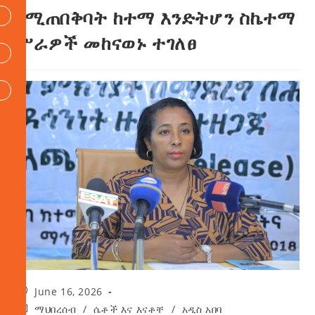
የሚጠበቅባት ከተማ እንድትሆን ስኬተማ
ሥራዎች መከናወኑ ተገለፀ
June 16, 2026
ማህበረሰብ
/
ሴቶች እና እናቶቸ
/
አዲስ አበባ