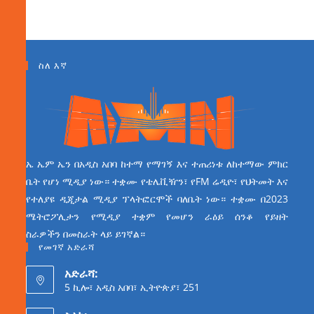
ስለ እኛ
ኤ ኤም ኤን በአዲስ አበባ ከተማ የማገኝ እና ተጠሪነቱ ለከተማው ምክር
ቤት የሆነ ሚዲያ ነው። ተቋሙ የቴሌቪዥን፣ የFM ሬዲዮ፣ የህትመት እና
የተለያዩ ዲጂታል ሚዲያ ፕላትፎርሞች ባለቤት ነው። ተቋሙ በ2023
ሜትሮፖሊታን የሚዲያ ተቋም የመሆን ራዕይ ሰንቆ የይዘት
ስራዎችን በመስራት ላይ ይገኛል።
የመገኛ አድራሻ
አድራሻ:
5 ኪሎ፣ አዲስ አበባ፣ ኢትዮጵያ፣ 251