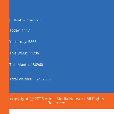
Visitor Countor
Today: 1447
Yesterday: 5863
This Week: 44706
This Month: 136960
Total Visitors:
2452630
copyright Ⓒ 2026 Addis Media Network All Rights
Reserved.