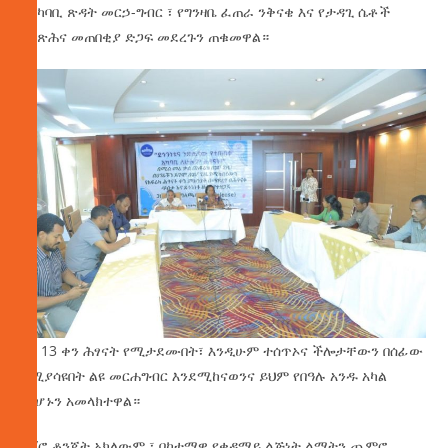
የአካባቢ ጽዳት መርኃ-ግብር ፣ የግንዛቤ ፈጠራ ንቅናቄ እና የታዳጊ ሴቶች
የንጽሕና መጠበቂያ ድጋፍ መደረጉን ጠቁመዋል።
ሰኔ 13 ቀን ሕፃናት የሚታደሙበት፣ እንዲሁም ተሰጥኦና ችሎታቸውን በሰፊው
የሚያሳዩበት ልዩ መርሐግብር እንደሚከናወንና ይህም የበዓሉ አንዱ አካል
መሆኑን አመላክተዋል።
ወ/ሮ ቆንጂት አክለውም ፣ በከተማዋ የቀዳማይ ልጅነት ልማትን ጨምሮ