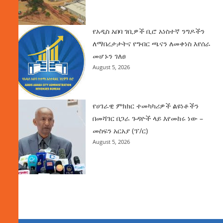
የአዲስ አበባ ገቢዎች ቢሮ አነስተኛ ንግዶችን
ለማበረታታትና የግብር ጫናን ለመቀነስ እየሰራ
መሆኑን ገለፀ
August 5, 2026
የሀገራዊ ምክክር ተመካካሪዎች ልዩነቶችን
በመሻገር በጋራ ጉዳዮች ላይ እየመከሩ ነው –
መስፍን አርአያ (ፕ/ር)
August 5, 2026