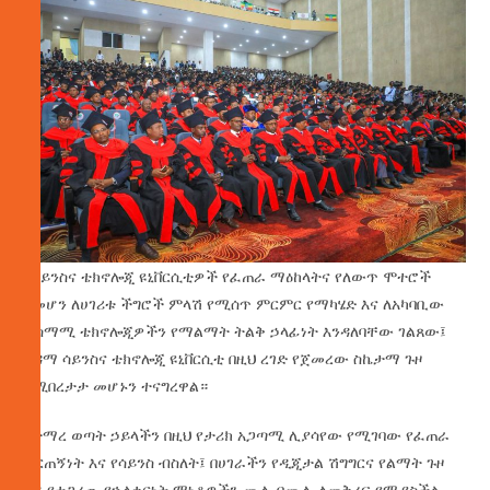
የሳይንስና ቴክኖሎጂ ዩኒቨርሲቲዎች የፈጠራ ማዕከላትና የለውጥ ሞተሮች
በመሆን ለሀገሪቱ ችግሮች ምላሽ የሚሰጥ ምርምር የማካሄድ እና ለአካባቢው
ተስማሚ ቴክኖሎጂዎችን የማልማት ትልቅ ኃላፊነት እንዳለባቸው ገልጸው፤
አዳማ ሳይንስና ቴክኖሎጂ ዩኒቨርሲቲ በዚህ ረገድ የጀመረው ስኬታማ ጉዞ
የሚበረታታ መሆኑን ተናግረዋል።
የተማረ ወጣት ኃይላችን በዚህ የታሪክ አጋጣሚ ሊያሳየው የሚገባው የፈጠራ
ቁርጠኝነት እና የሳይንስ ብስለት፤ በሀገራችን የዲጂታል ሽግግርና የልማት ጉዞ
ላይ የተጋረጡ የኋላቀርነት ማነቆዎችን ሙሉ በሙሉ ለመቅረፍ የሚያስችል