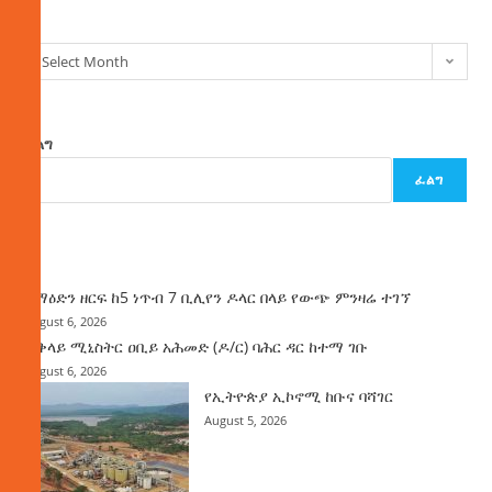
Select Month
ፈልግ
ፈልግ
ዜና
ከማዕድን ዘርፍ ከ5 ነጥብ 7 ቢሊየን ዶላር በላይ የውጭ ምንዛሬ ተገኘ
August 6, 2026
ጠቅላይ ሚኒስትር ዐቢይ አሕመድ (ዶ/ር) ባሕር ዳር ከተማ ገቡ
August 6, 2026
የኢትዮጵያ ኢኮኖሚ ከቡና ባሻገር
August 5, 2026