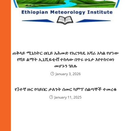
ጠቅላይ ሚኒስትር ዐቢይ አሕመድ የአረንጓዴ አሻራ አካል የሆነው
የሻይ ልማት ኢኒሺዬቲቭ ተከላው በጥሩ ሁኔታ እየተከናወነ
መሆኑን ገለጹ
January 3, 2026
የ3ተኛ ዙር የሳይበር ታለንት ሰመር ካምፕ ሰልጣኞች ተመረቁ
January 11, 2025
ክምችት