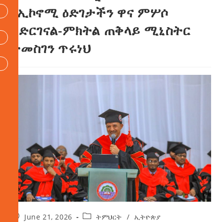
የኢኮኖሚ ዕድገታችን ዋና ምሦሶ
አድርገናል-ምክትል ጠቅላይ ሚኒስትር
ተመስገን ጥሩነህ
June 21, 2026
ትምህርት
/
ኢትዮጵያ