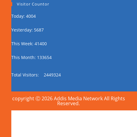
Visitor Countor
Today: 4004
Yesterday: 5687
This Week: 41400
This Month: 133654
Total Visitors:
2449324
copyright Ⓒ 2026 Addis Media Network All Rights
Reserved.