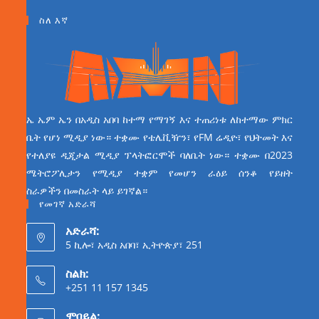
ስለ እኛ
ኤ ኤም ኤን በአዲስ አበባ ከተማ የማገኝ እና ተጠሪነቱ ለከተማው ምክር
ቤት የሆነ ሚዲያ ነው። ተቋሙ የቴሌቪዥን፣ የFM ሬዲዮ፣ የህትመት እና
የተለያዩ ዲጂታል ሚዲያ ፕላትፎርሞች ባለቤት ነው። ተቋሙ በ2023
ሜትሮፖሊታን የሚዲያ ተቋም የመሆን ራዕይ ሰንቆ የይዘት
ስራዎችን በመስራት ላይ ይገኛል።
የመገኛ አድራሻ
አድራሻ:
5 ኪሎ፣ አዲስ አበባ፣ ኢትዮጵያ፣ 251
ስልክ:
+251 11 157 1345
ሞባይል: