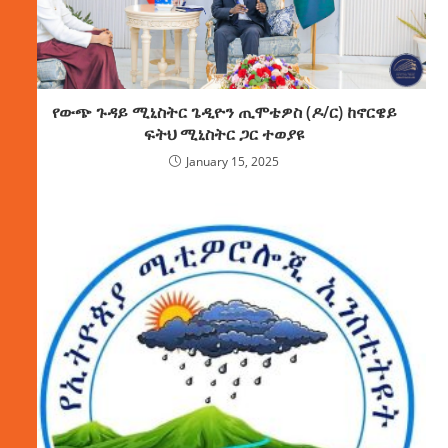
የውጭ ጉዳይ ሚኒስትር ጌዲዮን ጢሞቴዎስ (ዶ/ር) ከኖርዌይ
ፍትህ ሚኒስትር ጋር ተወያዩ
January 15, 2025