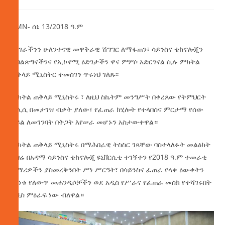
AMN- ሰኔ 13/2018 ዓ.ም
የሀገራችንን ሁለንተናዊ መዋቅራዊ ሽግግር ለማፋጠን፣ ሳይንስና ቴክኖሎጂን
የብልጽግናችንና የኢኮኖሚ ዕድገታችን ዋና ምሦሶ አድርገናል ሲሉ ምክትል
ጠቅላይ ሚኒስትር ተመስገን ጥሩነህ ገለጹ፡፡
ምክትል ጠቅላይ ሚኒስትሩ ፣ ለዚህ ስኬትም መንግሥት በቀረጸው የትምህርት
ፖሊሲ በመታገዝ ብቃት ያለው፣ የፈጠራ ክሂሎት የተላበሰና ምርታማ የሰው
ኃይል ለመገንባት በትጋት እየሠራ መሆኑን አስታውቀዋል።
ምክትል ጠቅላይ ሚኒስትሩ በማሕበራዊ ትስስር ገጻቸው ባስተላለፉት መልዕክት
፣ ዛሬ በአዳማ ሳይንስና ቴክኖሎጂ ዩኒቨርሲቲ ተገኝተን የ2018 ዓ.ም ተመራቂ
ተማሪዎችን ያስመረቅንበት ሥነ ሥርዓት፣ በሳይንስና ፈጠራ የላቀ ዕውቀትን
የሰነቁ የለውጥ መሐንዲሶቻችን ወደ አዲስ የሥራና የፈጠራ መስክ የተሻገሩበት
አዲስ ምዕራፍ ነው ብለዋል።