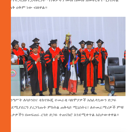
ትልቅ ዐቅም ነው ብለዋል።
መንግሥት ለሳይንስና ቴክኖሎጂ ተመራቂ ባለሞያዎች አስፈላጊውን ድጋፍ
እንደሚያደርግ ያረጋገጡት ምክትል ጠቅላይ ሚኒስትሩ፣ ለተመራማሪዎች ምቹ
ሁኔታዎችን በመፍጠሩ ረገድ ድጋፉ ተጠናክሮ እንደሚቀጥል አስታውቀዋል።