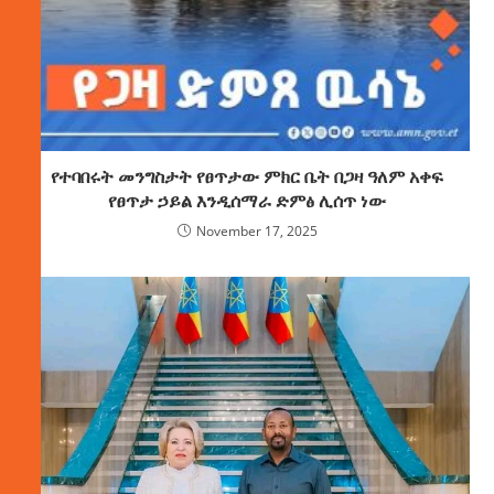
የተባበሩት መንግስታት የፀጥታው ምክር ቤት በጋዛ ዓለም አቀፍ
የፀጥታ ኃይል እንዲሰማራ ድምፅ ሊሰጥ ነው
November 17, 2025