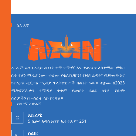
ስለ እኛ
ኤ ኤም ኤን በአዲስ አበባ ከተማ የማገኝ እና ተጠሪነቱ ለከተማው ምክር
ቤት የሆነ ሚዲያ ነው። ተቋሙ የቴሌቪዥን፣ የFM ሬዲዮ፣ የህትመት እና
የተለያዩ ዲጂታል ሚዲያ ፕላትፎርሞች ባለቤት ነው። ተቋሙ በ2023
ሜትሮፖሊታን የሚዲያ ተቋም የመሆን ራዕይ ሰንቆ የይዘት
ስራዎችን በመስራት ላይ ይገኛል።
የመገኛ አድራሻ
አድራሻ:
5 ኪሎ፣ አዲስ አበባ፣ ኢትዮጵያ፣ 251
ስልክ: