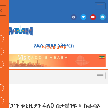
X
አዲስ ሚዲያ ኔትዎርክ
የትውልድ ድምፅ
ጃፓን ቱኒዚያን 4ለ0 ስታሸንፍ ፣ ኩራሳኦ