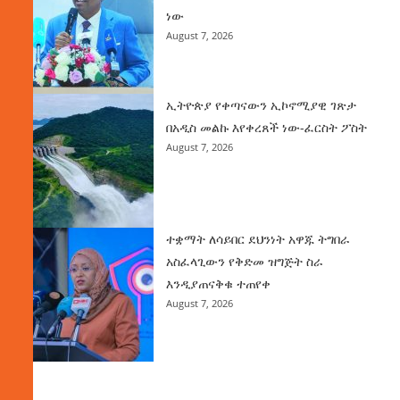
ነው
August 7, 2026
ኢትዮጵያ የቀጣናውን ኢኮኖሚያዊ ገጽታ
በአዲስ መልኩ እየቀረጸች ነው-ፈርስት ፖስት
August 7, 2026
ተቋማት ለሳይበር ደህንነት አዋጁ ትግበራ
አስፈላጊውን የቅድመ ዝግጅት ስራ
እንዲያጠናቅቁ ተጠየቀ
August 7, 2026