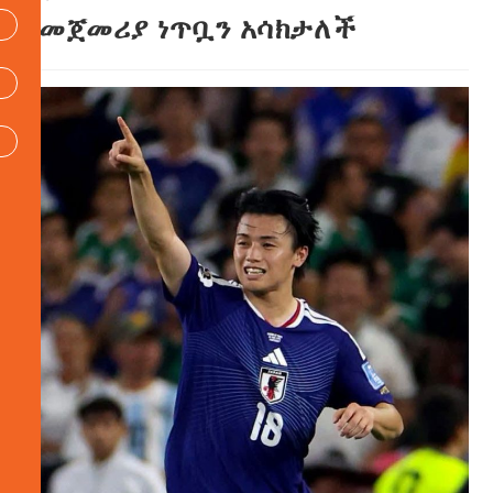
የመጀመሪያ ነጥቧን አሳክታለች