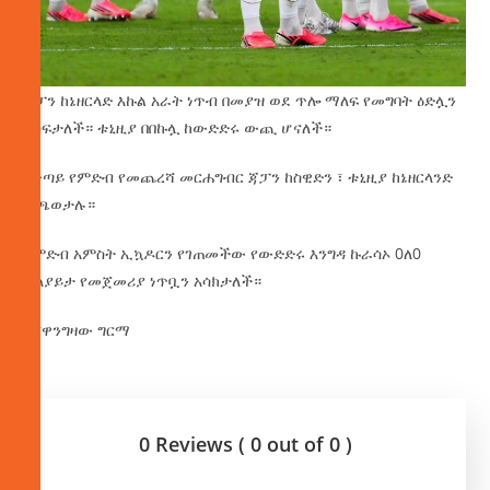
ጃፓን ከኔዘርላድ እኩል አራት ነጥብ በመያዝ ወደ ጥሎ ማለፍ የመግባት ዕድሏን
አስፍታለች። ቱኒዚያ በበኩሏ ከውድድሩ ውጪ ሆናለች።
በቀጣይ የምድብ የመጨረሻ መርሐግብር ጃፓን ከስዊድን ፣ ቱኒዚያ ከኔዘርላንድ
ይጫወታሉ።
በምድብ አምስት ኢኳዶርን የገጠመችው የውድድሩ እንግዳ ኩራሳኦ 0ለ0
ተለያይታ የመጀመሪያ ነጥቧን አሳክታለች።
በሸዋንግዛው ግርማ
0 Reviews ( 0 out of 0 )