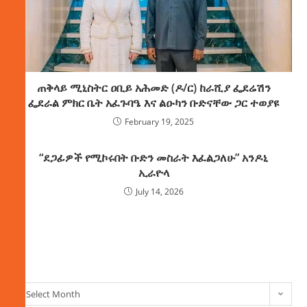
ጠቅላይ ሚኒስትር ዐቢይ አሕመድ (ዶ/ር) ከራሺያ ፌደሬሽን
ፌደራል ምክር ቤት አፈጉባዔ እና ልዑካን ቡድናቸው ጋር ተወያዩ
February 19, 2025
“ደጋፊዎች የሚኮሩበት ቡድን መስራት እፈልጋለሁ” አንዶኒ
ኢራዮላ
July 14, 2026
ክምችት
Select Month