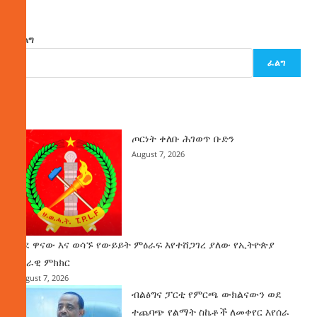
ፈልግ
ፈልግ
ዜና
ጦርነት ቀለቡ ሕገወጥ ቡድን
August 7, 2026
ወደ ዋናው እና ወሳኙ የውይይት ምዕራፍ እየተሸጋገረ ያለው የኢትዮጵያ
ሀገራዊ ምክክር
August 7, 2026
ብልፅግና ፓርቲ የምርጫ ውክልናውን ወደ
ተጨባጭ የልማት ስኬቶች ለመቀየር እየሰራ