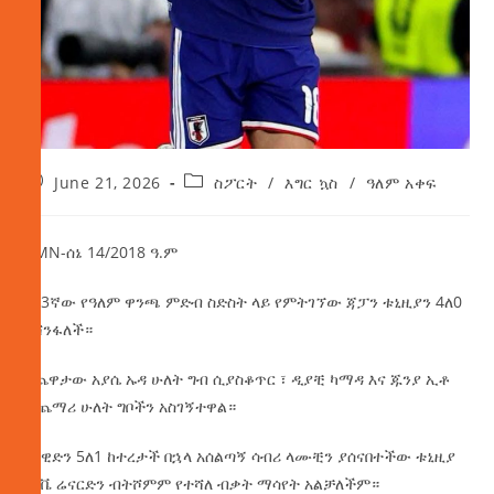
June 21, 2026
ስፖርት
/
እግር ኳስ
/
ዓለም አቀፍ
AMN-ሰኔ 14/2018 ዓ.ም
በ23ኛው የዓለም ዋንጫ ምድብ ስድስት ላይ የምትገኘው ጃፓን ቱኒዚያን 4ለ0
አሸንፋለች።
በጨዋታው አያሴ ኡዳ ሁለት ግብ ሲያስቆጥር ፣ ዲያቺ ካማዳ እና ጁንያ ኢቶ
ተጨማሪ ሁለት ግቦችን አስገኝተዋል።
በስዊድን 5ለ1 ከተረታች በኋላ አሰልጣኝ ሳብሪ ላሙቺን ያሰናበተችው ቱኒዚያ
ሄርቬ ሬናርድን ብትሾምም የተሻለ ብቃት ማሳየት አልቻለችም።