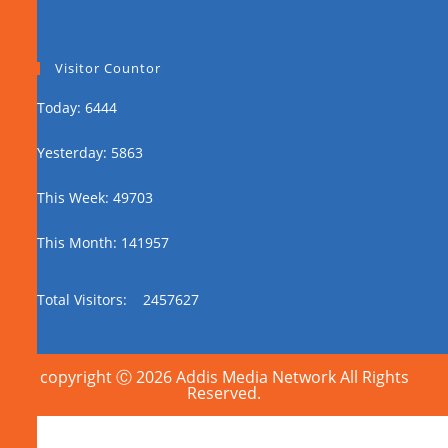
Visitor Countor
Today: 6444
Yesterday: 5863
This Week: 49703
This Month: 141957
Total Visitors:
2457627
copyright Ⓒ 2026 Addis Media Network All Rights
Reserved.