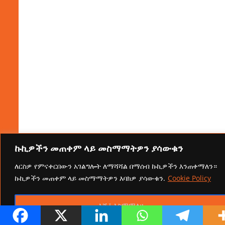
ኩኪዎችን መጠቀም ላይ መስማማትዎን ያሳውቁን
ለርስዎ የምናቀርበውን አገልግሎት ለማሻሻል በማሰብ ኩኪዎችን እንጠቀማለን።
ኩኪዎችን መጠቀም ላይ መስማማትዎን እባክዎ ያሳውቁን.
Cookie Policy
እሺ፤ እስማማለሁ