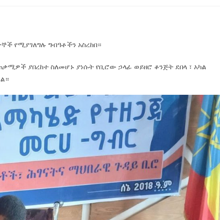
ዳተኞች የሚያገለግሉ ግብዓቶችን አስረከበ።
ጠቃሚዎች ያበረከተ ስለመሆኑ ያነሱት የቢሮው ኃላፊ ወይዘሮ ቆንጅት ደበላ ፣ አካል
ዋል።