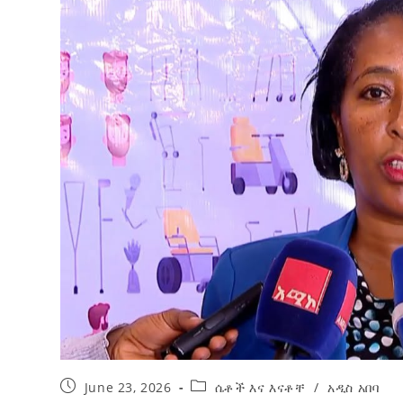
ብልፅግና ፓርቲ የምርጫ ውክልናውን ወደ
ተጨባጭ የልማት ስኬቶች ለመቀየር እየሰራ ነው
2ኛው የአዲስ ሚዲያ ኔትዎርክ አመራሮች እ
ሠራተኞች ስፖርት ፌስቲቫል በቴሌቪዥን ዘ
August 7, 2026
አሸናፊነት ተጠናቀቀ
August 1, 2026
June 23, 2026
ሴቶች እና እናቶቸ
/
አዲስ አበባ