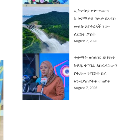
ኢትዮጵያ የቀጣናውን
ኢኮኖሚያዊ ገጽታ በአዲስ
መልኩ እየቀረጸች ነው-
ፈርስት ፖስት
August 7, 2026
ተቋማት ለሳይበር ደህንነት
አዋጁ ትግበራ አስፈላጊውን
የቅድመ ዝግጅት ስራ
እንዲያጠናቅቁ ተጠየቀ
August 7, 2026