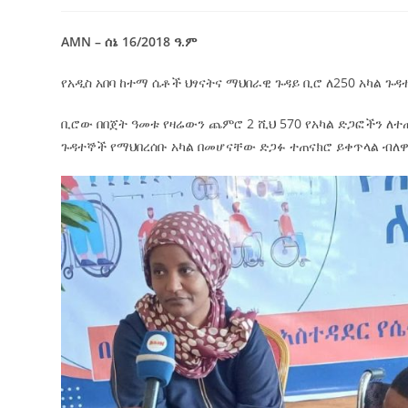
AMN – ሰኔ 16/2018 ዓ.ም
የአዲስ አበባ ከተማ ሴቶች ህፃናትና ማህበራዊ ጉዳይ ቢሮ ለ250 አካል ጉ
ቢሮው በበጀት ዓመቱ የዛሬውን ጨምሮ 2 ሺህ 570 የአካል ድጋፎችን ለተ
ጉዳተኞች የማህበረሰቡ አካል በመሆናቸው ድጋፉ ተጠናክሮ ይቀጥላል ብለ