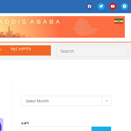
የዜና ክምችት
ክምችት
Select Month
ፈልግ