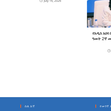
July 16, 2026
የአዲስ አበባ
ዓመት 2ኛ መ
ስለ እኛ
የመገኛ 