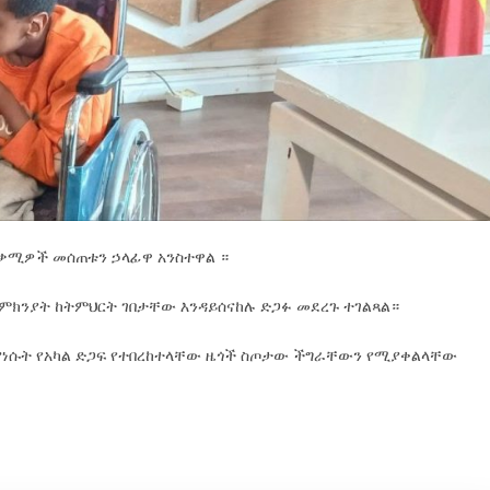
ተጠቃሚዎች መሰጠቱን ኃላፊዋ አንስተዋል ።
ት ምክንያት ከትምህርት ገበታቸው እንዳይሰናከሉ ድጋፉ መደረጉ ተገልጻል።
 ያነሱት የአካል ድጋፍ የተበረከተላቸው ዜጎች ስጦታው ችግራቸውን የሚያቀልላቸው