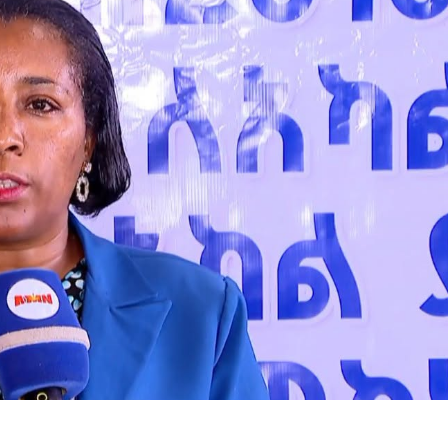
ኢትዮጵያ የቀጣናውን ኢኮኖሚያዊ ገጽታ በአዲስ
አዲስ ሚዲያ ኔትዎርክ በይዘት ስራዎቹ የሀ
መልኩ እየቀረጸች ነው-ፈርስት ፖስት
ተቃውሞ የበዛበት የፊፋ አዲሱ እቅድ
ትርክትን በማረም እና የወል ትርክትን በመ
ና
ሃላፊነቱን እየተወጣ ይገኛል
August 7, 2026
July 30, 2026
ርፍ
AmnAdmin
October 17, 2025