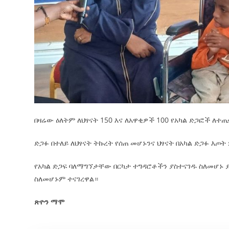
በዛሬው ዕለትም ለህፃናት 150 እና ለአዋቂዎች 100 የአካል ድጋፎች ለ
ድጋፉ በተለይ ለህፃናት ትኩረት የሰጠ መሆኑንና ህፃናት በአካል ድጋፉ እጦ
የአካል ድጋፍ ባለማግኘታቸው በርካታ ተግዳሮቶችን ያስተናገዱ ስለመሆኑ
ስለመሆኑም ተናገረዋል።
ጽዮን ማሞ