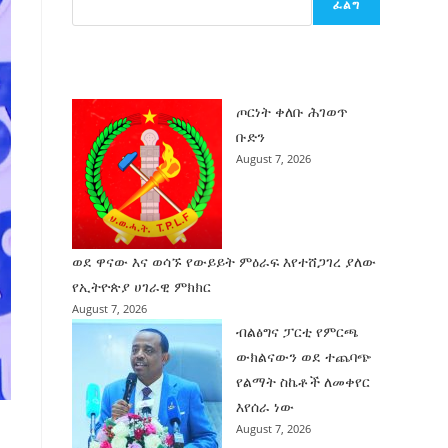
ፈልግ
ሰት
ገንባት
ዜና
ጦርነት ቀለቡ ሕገወጥ
ቡድን
August 7, 2026
ወደ ዋናው እና ወሳኙ የውይይት ምዕራፍ እየተሸጋገረ ያለው
የኢትዮጵያ ሀገራዊ ምክክር
August 7, 2026
ብልፅግና ፓርቲ የምርጫ
ውክልናውን ወደ ተጨባጭ
የልማት ስኬቶች ለመቀየር
እየሰራ ነው
August 7, 2026