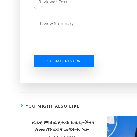
SUBMIT REVIEW
YOU MIGHT ALSO LIKE
ሀገራዊ ምክክሩ የታሪክ ስብራታችንን
ለመጠገን ወሳኝ መፍትሔ ነው