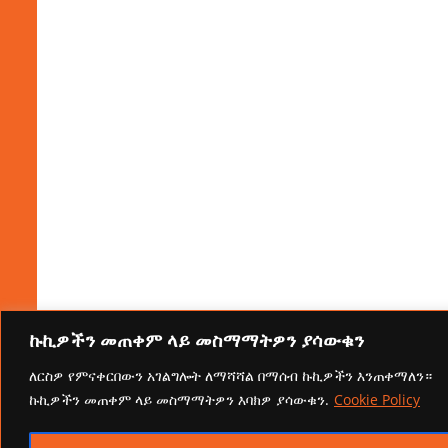
ኩኪዎችን መጠቀም ላይ መስማማትዎን ያሳውቁን
ለርስዎ የምናቀርበውን አገልግሎት ለማሻሻል በማሰብ ኩኪዎችን እንጠቀማለን።
ኩኪዎችን መጠቀም ላይ መስማማትዎን እባክዎ ያሳውቁን.
Cookie Policy