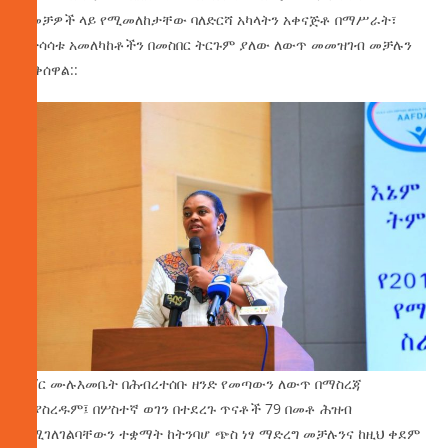
ዘመቻዎች ላይ የሚመለከታቸው ባለድርሻ አካላትን አቀናጅቶ በማሥራት፣
የተሳሳቱ አመለካከቶችን በመስበር ትርጉም ያለው ለውጥ መመዝገብ መቻሉን
ጠቅሰዋል::
ዶ/ር ሙሉእመቤት በሕብረተሰቡ ዘንድ የመጣውን ለውጥ በማስረጃ
ሲያስረዱም፤ በሦስተኛ ወገን በተደረጉ ጥናቶች 79 በመቶ ሕዝብ
የሚገለገልባቸውን ተቋማት ከትንባሆ ጭስ ነፃ ማድረግ መቻሉንና ከዚህ ቀደም