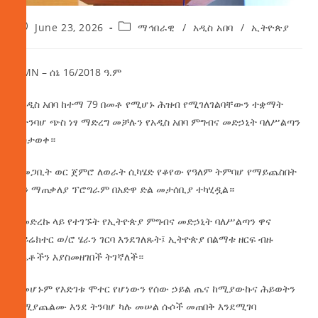
June 23, 2026
ማኅበራዊ
/
አዲስ አበባ
/
ኢትዮጵያ
AMN – ሰኔ 16/2018 ዓ.ም
በአዲስ አበባ ከተማ 79 በመቶ የሚሆኑ ሕዝብ የሚገለገልባቸውን ተቋማት
ከትንባሆ ጭስ ነፃ ማድረግ መቻሉን የአዲስ አበባ ምግብና መድኃኒት ባለሥልጣን
አስታወቀ።
ከመጋቢት ወር ጀምሮ ለወራት ሲካሄድ የቆየው የዓለም ትምባሆ የማይጨስበት
ቀን ማጠቃለያ ፕሮግራም በአድዋ ድል መታሰቢያ ተካሂዷል።
በመድረኩ ላይ የተገኙት የኢትዮጵያ ምግብና መድኃኒት ባለሥልጣን ዋና
ዳይሬክተር ወ/ሮ ሄራን ገርባ እንደገለጹት፤ ኢትዮጵያ በልማቱ ዘርፍ ብዙ
ስኬቶችን እያስመዘገበች ትገኛለች።
በመሆኑም የእድገቱ ሞተር የሆነውን የሰው ኃይል ጤና ከሚያውኩና ሕይወትን
ከሚያጨልሙ እንደ ትንባሆ ካሉ መሠል ሱሶች መጠበቅ እንደሚገባ