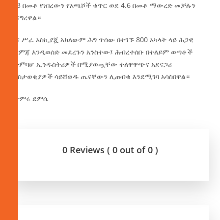
5.3 በመቶ የነበረውን የአጫሾች ቁጥር ወደ 4.6 በመቶ ማውረድ መቻሉን
ተናግረዋል።
ዋና ሥራ አስኪያጇ አክለውም ሕግ ጥሰው በተገኙ 800 አካላት ላይ ሕጋዊ
እርምጃ እንዲወሰድ መደረጉን አንስተው፤ ሕብረተሰቡ በተለይም ወጣቶች
የትምባሆ ኢንዱስትሪዎች በሚያወጧቸው ተለዋዋጭና አደናጋሪ
ማስታወቂያዎች ሳይሸወዱ ጤናቸውን ሊጠብቁ እንደሚገባ አሳስበዋል።
በታምሩ ደምሴ
0 Reviews ( 0 out of 0 )