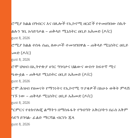
ዜና
በኦሮሚያ ክልል በግብርና እና በሌሎች የኢኮኖሚ ዘርፎች የተመዘገበው ስኬት
የክልሉን ገቢ አሳድጎታል – ጠቅላይ ሚኒስትር ዐቢይ አሕመድ (ዶ/ር)
August 8, 2026
በኦሮሚያ ክልል ተስፋ ሰጪ ለውጦች ተመዝገበዋል – ጠቅላይ ሚኒስትር ዐቢይ
አሕመድ (ዶ/ር)
August 8, 2026
የኦሮሞ ህዝብ በኢትዮጵያ ሀገር ግንባታና ህልውና ውስጥ ከፍተኛ ሚና
ተጫውቷል – ጠቅላይ ሚኒስትር ዐቢይ አሕመድ (ዶ/ር)
August 8, 2026
የኦሮሞ ሕዝብ የዘመናት የማንነትና የኢኮኖሚ ጥያቄዎች በአሁኑ ወቅት ምላሽ
እያገኙ ነው – ጠቅላይ ሚኒስትር ዐቢይ አሕመድ (ዶ/ር)
August 8, 2026
የምርምርና የቴክኖሎጂ ልማትን በማስፋፋት የግብዓት አቅርቦትን በራስ አቅም
ማሳደግ ይገባል- ፊልድ ማርሻል ብርሃኑ ጁላ
August 8, 2026