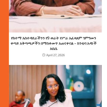
የከተማ አስተዳደራችንን የ9 ወራት የሥራ አፈጻጸም ገምግመን
ቀጣይ አቅጣጫዎችን በማስቀመጥ አጠናቀናል – ከንቲባ አዳነች
አቤቤ
April 27, 2026