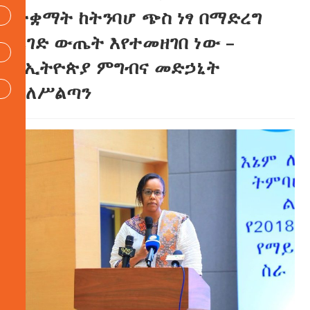
ተቋማት ከትንባሆ ጭስ ነፃ በማድረግ
ረገድ ውጤት እየተመዘገበ ነው –
የኢትዮጵያ ምግብና መድኃኒት
ባለሥልጣን