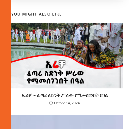
YOU MIGHT ALSO LIKE
ኢሬቻ – ፈጣሪ ለድንቅ ሥራው የሚመሰገንበት በዓል
October 4, 2024