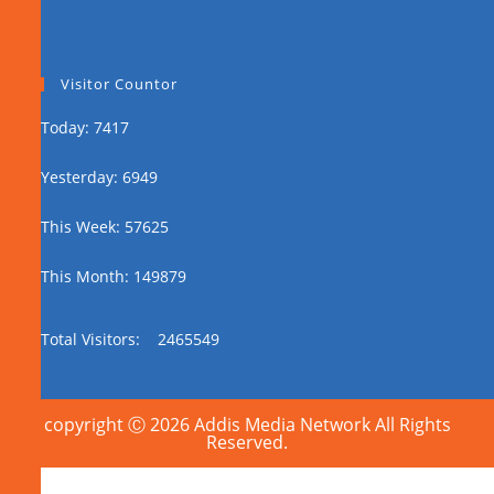
Visitor Countor
Today: 7417
Yesterday: 6949
This Week: 57625
This Month: 149879
Total Visitors:
2465549
copyright Ⓒ 2026 Addis Media Network All Rights
Reserved.