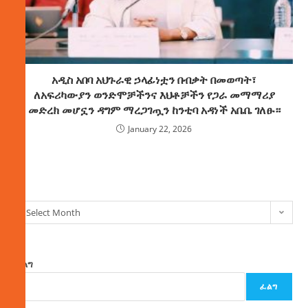
አዲስ አበባ አህጉራዊ ኃላፊነቷን በብቃት በመወጣት፣
ለአፍሪካውያን ወንድሞቻችንና እህቶቻችን የጋራ መማማሪያ
መድረክ መሆኗን ዳግም ማረጋገጧን ከንቲባ አዳነች አቤቤ ገለፁ።
January 22, 2026
ክምችት
Select Month
ፈልግ
ፈልግ