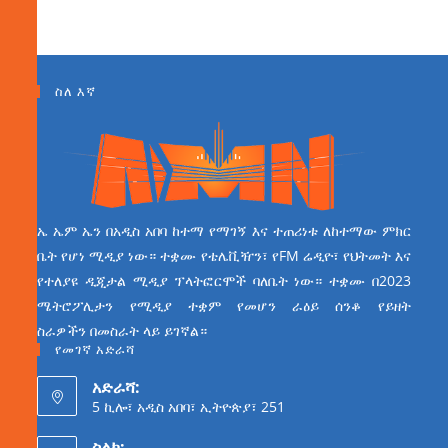
ስለ እኛ
ኤ ኤም ኤን በአዲስ አበባ ከተማ የማገኝ እና ተጠሪነቱ ለከተማው ምክር
ቤት የሆነ ሚዲያ ነው። ተቋሙ የቴሌቪዥን፣ የFM ሬዲዮ፣ የህትመት እና
የተለያዩ ዲጂታል ሚዲያ ፕላትፎርሞች ባለቤት ነው። ተቋሙ በ2023
ሜትሮፖሊታን የሚዲያ ተቋም የመሆን ራዕይ ሰንቆ የይዘት
ስራዎችን በመስራት ላይ ይገኛል።
የመገኛ አድራሻ
አድራሻ:
5 ኪሎ፣ አዲስ አበባ፣ ኢትዮጵያ፣ 251
ስልክ: