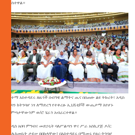
አንስተዋል።
የከተማ አስተዳደሩ ለዜጎች ሰብዓዊ ልማትና ጤና በሰጠው ልዩ ትኩረት፣ አዲስ
አበባን ከትንባሆ ነፃ ለማድረግ የተቀረፁ ኢኒሼቲቮች ውጤታማ እየሆኑ
መምጣታቸውንም ወ/ሮ ሄራን አብራርተዋል።
የአዲስ አበባ ምግብና መድኃኒት ባለሥልጣን ዋና ሥራ አስኪያጅ ዶ/ር
ሙሉእመቤት ታደሠ በበኩላቸው፤ በአስተዳደሩ በሚመሩ የፀረ-ትንባሆ