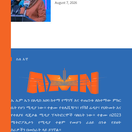
August 7, 2026
ስለ እኛ
ኤ ኤም ኤን በአዲስ አበባ ከተማ የማገኝ እና ተጠሪነቱ ለከተማው ምክር
ቤት የሆነ ሚዲያ ነው። ተቋሙ የቴሌቪዥን፣ የFM ሬዲዮ፣ የህትመት እና
የተለያዩ ዲጂታል ሚዲያ ፕላትፎርሞች ባለቤት ነው። ተቋሙ በ2023
ሜትሮፖሊታን የሚዲያ ተቋም የመሆን ራዕይ ሰንቆ የይዘት
ስራዎችን በመስራት ላይ ይገኛል።