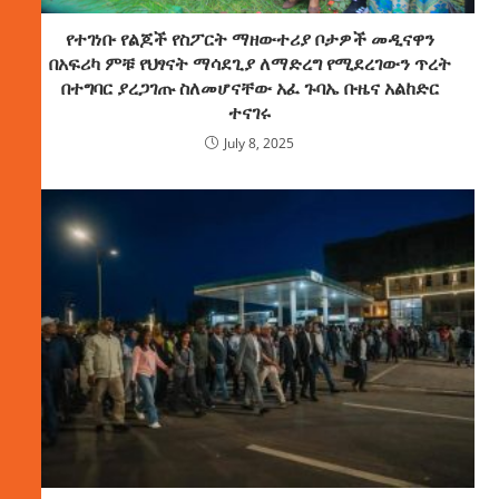
የተገነቡ የልጆች የስፖርት ማዘውተሪያ ቦታዎች መዲናዋን
በአፍሪካ ምቹ የህፃናት ማሳደጊያ ለማድረግ የሚደረገውን ጥረት
በተግባር ያረጋገጡ ስለመሆናቸው አፈ ጉባኤ ቡዜና አልከድር
ተናገሩ
July 8, 2025