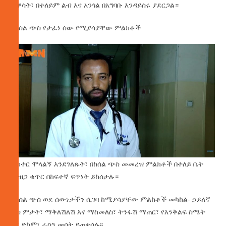
ሕዋሳት፣ በተለይም ልብ እና አንጎል በአግባቡ እንዳይሰሩ ያደርጋል።
በከሰል ጭስ የታፈነ ሰው የሚያሳያቸው ምልክቶች
ዶክተር ሞላልኝ እንደገለጹት፣ በከሰል ጭስ መመረዝ ምልክቶች በተለይ ቤት
በተዘጋ ቁጥር በከፍተኛ ፍጥነት ይከሰታሉ።
የከሰል ጭስ ወደ ሰውነታችን ሲገባ ከሚያሳያቸው ምልክቶች መካከል- ኃይለኛ
ራስ ምታት፣ ማቅለሽለሽ እና ማስመለስ፣ ትንፋሽ ማጠር፣ የእንቅልፍ ስሜት
እና ድካም፣ ራስን መሳት ይጠቀሳሉ፡፡