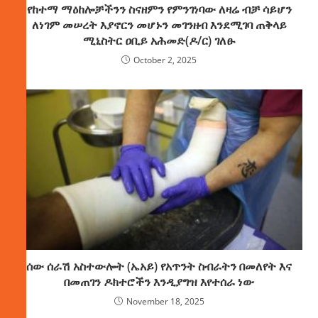
የከተማ ማዕከሎቻችንን ስናዘምን የምንገነባው ለዛሬ ብቻ ሳይሆን
ለነገም መሠረት እያኖርን መሆኑን መገንዘብ እንደሚገባ ጠቅላይ
ሚኒስትር ዐቢይ አሕመድ(ዶ/ር) ገለፁ
October 2, 2025
ሰው ሰራሽ አስተውሎት (ኤአይ) የአጥንት ስብራትን በመለየት እና
በመጠገን ዶክተሮችን እንዲያግዝ እየተሰራ ነው
November 18, 2025