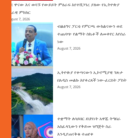
ወደ ዋናው እና ወሳኙ የውይይት ምዕራፍ እየተሸጋገረ ያለው የኢትዮጵያ
ሀገራዊ ምክክር
August 7, 2026
ብልፅግና ፓርቲ የምርጫ ውክልናውን ወደ
ተጨባጭ የልማት ስኬቶች ለመቀየር እየሰራ
ነው
August 7, 2026
ኢትዮጵያ የቀጣናውን ኢኮኖሚያዊ ገጽታ
በአዲስ መልኩ እየቀረጸች ነው-ፈርስት ፖስት
August 7, 2026
ተቋማት ለሳይበር ደህንነት አዋጁ ትግበራ
አስፈላጊውን የቅድመ ዝግጅት ስራ
እንዲያጠናቅቁ ተጠየቀ