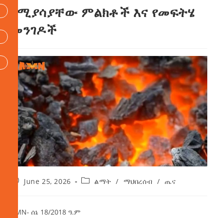
የሚያሳያቸው ምልክቶች እና የመፍትሄ
መንገዶች
June 25, 2026
ልማት
/
ማህበረሰብ
/
ጤና
AMN- ሰኔ 18/2018 ዓ.ም