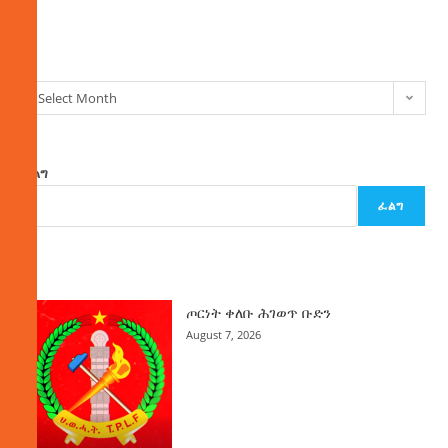
ክምችት
Select Month
ፈልግ
ፈልግ
ዜና
ጦርነት ቀለቡ ሕገወጥ ቡድን
August 7, 2026