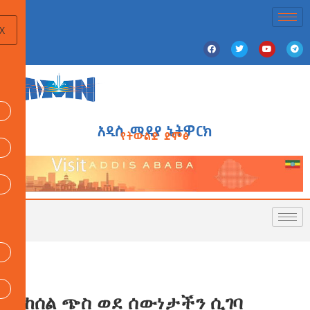
X
አዲስ ሚዲያ ኔትዎርክ
የትውልድ ድምፅ
የከሰል ጭስ ወደ ሰውነታችን ሲገባ