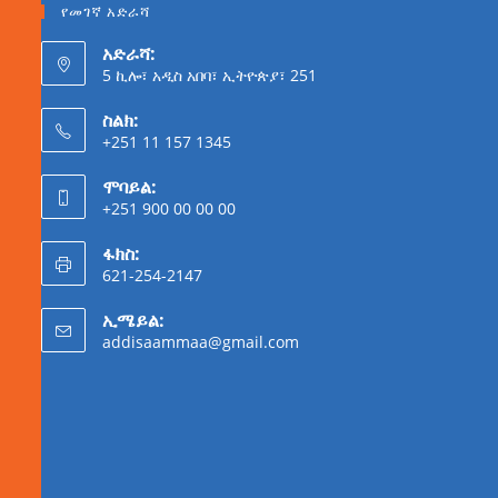
የመገኛ አድራሻ
አድራሻ:
5 ኪሎ፣ አዲስ አበባ፣ ኢትዮጵያ፣ 251
ስልክ:
+251 11 157 1345
ሞባይል:
+251 900 00 00 00
ፋክስ:
621-254-2147
ኢሜይል:
addisaammaa@gmail.com