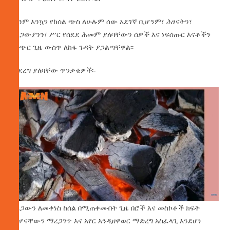
ምንም እንኳን የከሰል ጭስ ለሁሉም ሰው አደገኛ ቢሆንም፣ ሕፃናትን፣
አረጋውያንን፣ ሥር የሰደደ ሕመም ያለባቸውን ሰዎች እና ነፍሰጡር እናቶችን
በአጭር ጊዜ ውስጥ ለከፋ ጉዳት ያጋልጣቸዋል፡፡
መደረግ ያለባቸው ጥንቃቄዎች፡-
አደጋውን ለመቀነስ ከሰል በሚጠቀሙበት ጊዜ በሮች እና መስኮቶች ክፍት
መሆናቸውን ማረጋገጥ እና አየር እንዲዘዋወር ማድረግ አስፈላጊ እንደሆነ