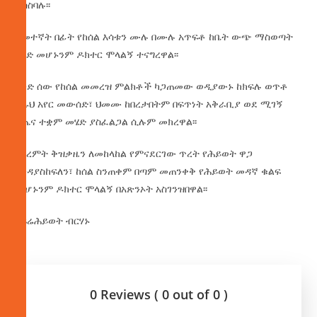
ያሳስባሉ፡፡
ከመተኛት በፊት የከሰል እሳቱን ሙሉ በሙሉ አጥፍቶ ከቤት ውጭ ማስወጣት
የግድ መሆኑንም ዶክተር ሞላልኝ ተናግረዋል፡፡
አንድ ሰው የከሰል መመረዝ ምልክቶች ካጋጠመው ወዲያውኑ ከክፍሉ ወጥቶ
ንጹህ አየር መውሰድ፣ ህመሙ ከበረታበትም በፍጥነት አቅራቢያ ወደ ሚገኝ
የጤና ተቋም መሄድ ያስፈልጋል ሲሉም መክረዋል፡፡
የክረምት ቅዝቃዜን ለመከላከል የምናደርገው ጥረት የሕይወት ዋጋ
እንዳያስከፍለን፣ ከሰል ስንጠቀም በጣም መጠንቀቅ የሕይወት መዳኛ ቁልፍ
መሆኑንም ዶክተር ሞላልኝ በአጽንኦት አስገንዝበዋል፡፡
በፍሬሕይወት ብርሃኑ
0 Reviews ( 0 out of 0 )