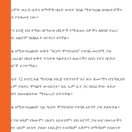
በክረምት ወራት ቤትን ለማሞቅ በቤት ውስጥ ከሰል ማቀጣጠል በብዙዎቻችን
ዘንድ የተለመደ ነው።
ይሁን እንጂ ይህ ተግባር በየዓመቱ በሺዎች የሚቆጠሩ ሰዎችን ለከባድ የጤና
ችግር አልፎም ለህልፈት እየዳረገ ይገኛል።
ከሰል በሚቀጣጠልበት ወቅት “ካርቦን ሞኖክሳይድ” የተባለ መርዛማ ጋዝ
ይፈጠራል፤ በዚህ ወቅት ጥንቃቄ ካልተደረገ ለጤናችን አስጊ የሆኑ በርካታ
ችግሮች ያጋጥማሉ፡፡
በካቲት 12 ሆስፒታል ሜዲካል ኮሌጅ የድንገተኛ እና ጽኑ ሕሙማን ስፔሻሊስት
ሐኪም ዶክተር ሞላልኝ ውብአንተ፣ ከኤ ኤም ኤን ጋር በነበራቸው ቆይታ
ጉዳዩን አስመልክተው ማብራሪያ ሰጥተዋል።
ከሰል በሚቀጣጠልበት ጊዜ ካርቦን ሞኖክሳይድ የተባለ አደገኛ ጋዝ ይለቀቃል።
ይህ ጋዝ ቀለም የለውም፣ በአይን አይታይም፤ ይህ አደገኛ ጋዝ ወደ ሰውነታችን
ሲገባ፣ በደም ውስጥ ያለው ኦክሲጅን የመሸከም አቅምን በማዳከም የሰውነት