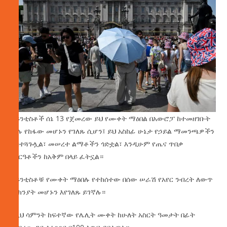
ሳይንቲስቶች ሰኔ 13 የጀመረው ይህ የሙቀት ማዕበል በአውሮፓ ከተመዘገቡት
ሁሉ የከፋው መሆኑን የገለጹ ሲሆን፤ ይህ አስከፊ ሁኔታ የኃይል ማመንጫዎችን
አስተጓጉሏል፣ መሠረተ ልማቶችን ጎድቷል፣ እንዲሁም የጤና ጥበቃ
ሥርዓቶችን ከአቅም በላይ ፈትኗል።
ሳይንቲስቶቹ የሙቀት ማዕበሉ የተከሰተው በሰው ሠራሽ የአየር ንብረት ለውጥ
ምክንያት መሆኑን እየገለጹ ይገኛሉ።
የዚህ ሳምንት ከፍተኛው የሌሊት ሙቀት ከሁለት አስርት ዓመታት በፊት