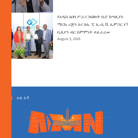
የአዲስ አበባ ሥራና ክህሎት ቢሮ ከጣሊያኑ
ማርኬ ሪጅን እና ከኤ ፒ ኤ-ሲ ቪ ኤምጋር የ1
ቢሊየን ብር ስምምነት ተፈራረመ
August 5, 2026
ስለ እኛ