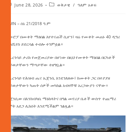
June 28, 2026
ወቅታዊ
/
ዓለም አቀፍ
AMN – ሰኔ 21/2018 ዓ.ም
አውሮፓ በሙቀት ማዕበል እየተናጠች ሲሆን፤ ዛሬ የሙቀት መጠኑ 40 ዲግሪ
ሴልሺየስ ይደርሳል ተብሎ ተገምቷል።
በፈረንሳይ ታሪክ የመጀመሪያው በሆነው በዚህ የሙቀት ማዕበል በርካቶች
ሕይወታቸውን ማጣታቸው ተዘግቧል።
የፈረንሳይ የሕዝብ ጤና ኤጀንሲ እንደገለጸው፤ ከሙቀት ጋር በተያያዘ
ሕይወታቸውን ካጡት ሰዎች መካከል አብዛኞቹ አረጋውያን ናቸው።
ኤጀንሲው በእንክብካቤ ማዕከላትና በግል መኖሪያ ቤቶች ውስጥ ተጨማሪ
የሞት አደጋ ሊከሰት እንደሚችልም ገልጿል።