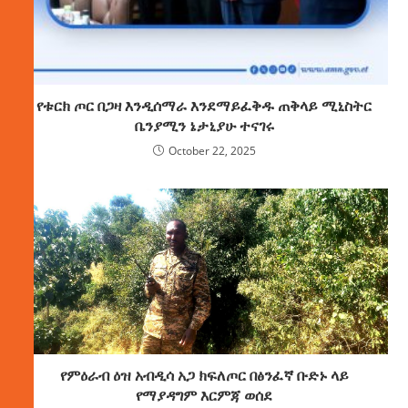
የቱርክ ጦር በጋዛ እንዲሰማራ እንደማይፈቅዱ ጠቅላይ ሚኒስትር
ቤንያሚን ኔታኒያሁ ተናገሩ
October 22, 2025
የምዕራብ ዕዝ አብዲሳ አጋ ክፍለጦር በፅንፈኛ ቡድኑ ላይ
የማያዳግም እርምጃ ወሰደ