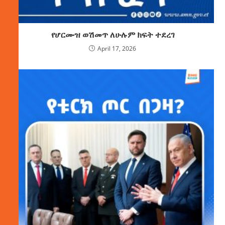
የሆርሙዝ ወሽመጥ ለሁሉም ክፍት ተደረገ
April 17, 2026