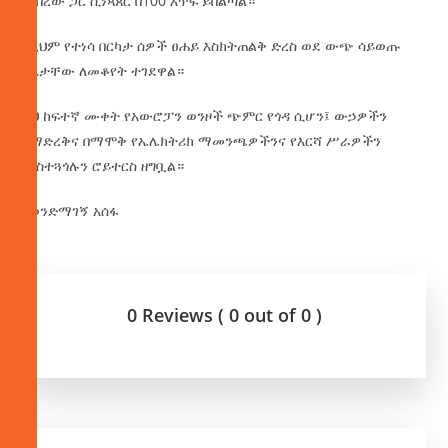
ከነበረው ጋር ሲነጻጸር በ100 እጥፍ ይበልጣል።
በዚህም የተነሳ በርካታ ሰዎች ፀሐይ እስክትጠልቅ ድረስ ወደ ውጭ ሳይወጡ
በቤታቸው ለመቆየት ተገደዋል።
ይህ ከፍተኛ ሙቀት የአውሮፓን ወንዞች ጭምር የጎዳ ሲሆን፤ ውኃዎችን
በማድረቅና በማሞቅ የኤሌክትሪክ ማመንጫዎችንና የእርሻ ሥራዎችን
ማስተጓጎሉን ሮይተርስ ዘግቧል።
በወንድማገኝ አሰፋ
0 Reviews ( 0 out of 0 )