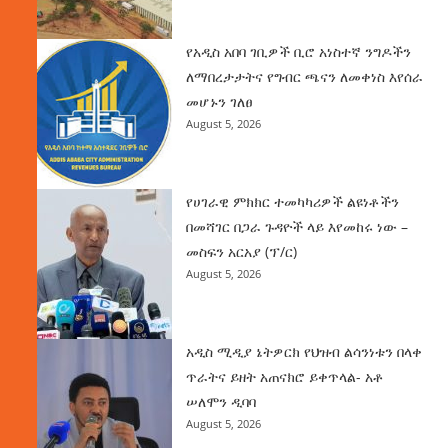
የአዲስ አበባ ገቢዎች ቢሮ አነስተኛ ንግዶችን
ለማበረታታትና የግብር ጫናን ለመቀነስ እየሰራ
መሆኑን ገለፀ
August 5, 2026
የሀገራዊ ምክክር ተመካካሪዎች ልዩነቶችን
በመሻገር በጋራ ጉዳዮች ላይ እየመከሩ ነው –
መስፍን አርአያ (ፕ/ር)
August 5, 2026
አዲስ ሚዲያ ኔትዎርክ የህዝብ ልሳንነቱን በላቀ
ጥራትና ይዘት አጠናክሮ ይቀጥላል- አቶ
ሠለሞን ዲባባ
August 5, 2026