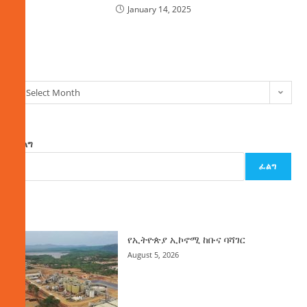
January 14, 2025
ክምችት
Select Month
ፈልግ
ፈልግ
ዜና
የኢትዮጵያ ኢኮኖሚ ከቡና ባሻገር
August 5, 2026