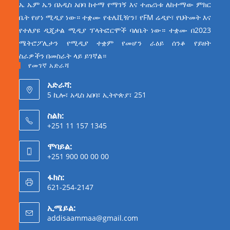
ኤ ኤም ኤን በአዲስ አበባ ከተማ የማገኝ እና ተጠሪነቱ ለከተማው ምክር
ቤት የሆነ ሚዲያ ነው። ተቋሙ የቴሌቪዥን፣ የFM ሬዲዮ፣ የህትመት እና
የተለያዩ ዲጂታል ሚዲያ ፕላትፎርሞች ባለቤት ነው። ተቋሙ በ2023
ሜትሮፖሊታን የሚዲያ ተቋም የመሆን ራዕይ ሰንቆ የይዘት
ስራዎችን በመስራት ላይ ይገኛል።
የመገኛ አድራሻ
አድራሻ:
5 ኪሎ፣ አዲስ አበባ፣ ኢትዮጵያ፣ 251
ስልክ:
+251 11 157 1345
ሞባይል:
+251 900 00 00 00
ፋክስ:
621-254-2147
ኢሜይል:
addisaammaa@gmail.com