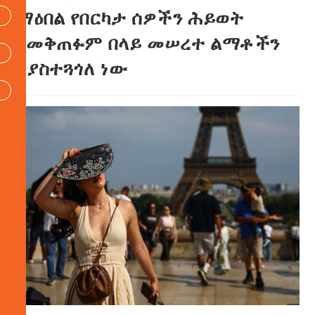
ማዕበል የበርካታ ሰዎችን ሕይወት
ከመቅጠፉም በላይ መሠረተ ልማቶችን
እያስተጓጎለ ነው