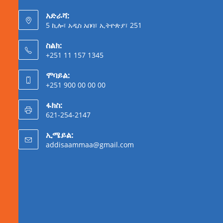
አድራሻ:
5 ኪሎ፣ አዲስ አበባ፣ ኢትዮጵያ፣ 251
ስልክ:
+251 11 157 1345
ሞባይል:
+251 900 00 00 00
ፋክስ:
621-254-2147
ኢሜይል:
addisaammaa@gmail.com