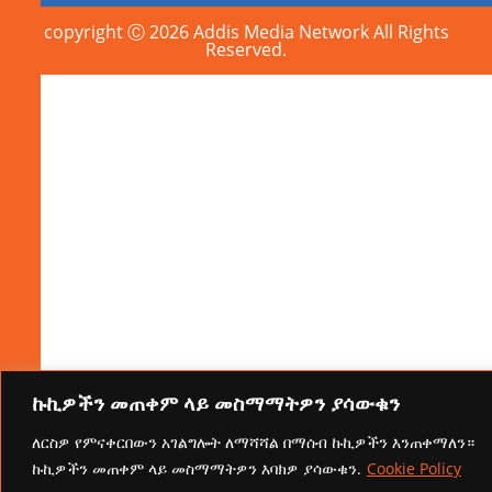
copyright Ⓒ 2026 Addis Media Network All Rights
Reserved.
ኩኪዎችን መጠቀም ላይ መስማማትዎን ያሳውቁን
ለርስዎ የምናቀርበውን አገልግሎት ለማሻሻል በማሰብ ኩኪዎችን እንጠቀማለን።
ኩኪዎችን መጠቀም ላይ መስማማትዎን እባክዎ ያሳውቁን.
Cookie Policy