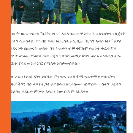
አርቲስት ፀሀዬ ዮሀንስ “ቢሻን ቀበና” እያለ ብዙዎች እየዋኙ ያደጉበትን የልጅነት
ትዝታን ሲቀሰቅስ፣ የክብር ዶ/ር አርቲስት አሊ ቢራ “ቢሻን አዲስ አበባ“ እያለ
ሲያደናንቅ በዘመናት ውስጥ ግን ትዝታን ብቻ ተሸክሞ የወንዙ ተፈጥሯዊ
ማንነት ጠፍቶ፣ የፍሳሽ መውረጃና የቆሻሻ መጣያ ሆኖ፣ ጠረኑ አላስጠጋ ብሎ
ተረስቶ የኖረ ወንዝ ነበር በማለት አስታውሰዋል።
እነሆ እነዚህ የብክለት፣ የበሽታ ምንጭና የቆሻሻ ማጠራቀሚያ የነበሩትን
ወንዞቻችንን ዛሬ ላይ በትጋት እና በላብ እየታከሙ፣ ለነዋሪው ተስፋን ሀሴትን
የሚለግሱ የደስታ ምንጭ እየሆኑ ነው ሲሉም አክለዋል፡፡