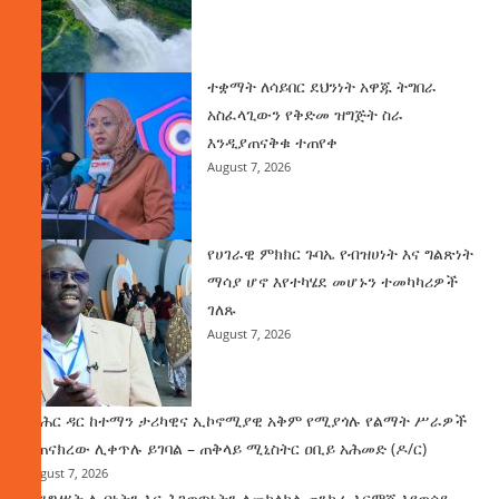
ተቋማት ለሳይበር ደህንነት አዋጁ ትግበራ
አስፈላጊውን የቅድመ ዝግጅት ስራ
እንዲያጠናቅቁ ተጠየቀ
August 7, 2026
የሀገራዊ ምክክር ጉባኤ የብዝሀነት እና ግልጽነት
ማሳያ ሆኖ እየተካሄደ መሆኑን ተመካካሪዎች
ገለጹ
August 7, 2026
የባሕር ዳር ከተማን ታሪካዊና ኢኮኖሚያዊ አቅም የሚያጎሉ የልማት ሥራዎች
ተጠናክረው ሊቀጥሉ ይገባል – ጠቅላይ ሚኒስትር ዐቢይ አሕመድ (ዶ/ር)
August 7, 2026
መንግሥት ሌብነትን እና ሕገወጥነትን ለመከላከል ጠንካራ እርምጃ እየወሰደ