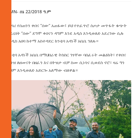
AMN- ሰኔ 22/2018 ዓ.ም
ፈጣሪ የሰጠንን ቀበና “ሰው“ አጠፋው፤ ይህ የተፈጥሮ ስጦታ መጥፋት ቁጭት
ያደረበት “ሰው“ ደግሞ ቀበናን ዳግም እንደ አዲስ እንዲወለድ አደረገው ሲሉ
የአዲስ አበባ ከተማ አስተዳደር ከንቲባ አዳነች አቤቤ ገለጹ።
ከንቲባ አዳነች አቤቤ በማህበራዊ ትስስር ገፃቸው ባሰፈሩት መልዕክት፣ የቀበና
ወንዝ ለዘመናት በዘፈን እና በትዝታ ብቻ ስሙ ሲነሳና ሲወደስ ኖሮ፣ ዛሬ ግን
ዳግም እንዲወለድ አድርጐ አለማው ብለዋል።