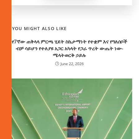
YOU MIGHT ALSO LIKE
የ7ኛው ጠቅላላ ምርጫ ሂደት ስኬታማነት የተቋም እና የግለሰቦች
ብቻ ሳይሆን የተለያዩ አጋር አካላት የጋራ ጥረት ውጤት ነው-
ሜላትወርቅ ኃይሉ
June 22, 2026