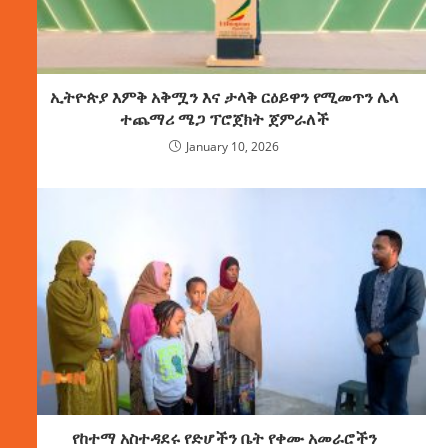
ኢትዮጵያ እምቅ አቅሟን እና ታላቅ ርዕይዋን የሚመጥን ሌላ
ተጨማሪ ሜጋ ፕሮጀክት ጀምራለች
January 10, 2026
የከተማ አስተዳደሩ የድሆችን ቤት የቀሙ አመራሮችን