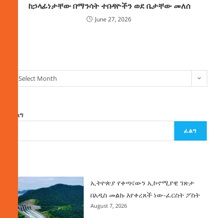
ከኃላፊነታቸው በማንሳት ተበዳዮችን ወደ ቤታቸው መለሰ
June 27, 2026
ክምችት
Select Month
ፈልግ
ፈልግ
ዜና
ኢትዮጵያ የቀጣናውን ኢኮኖሚያዊ ገጽታ
በአዲስ መልኩ እየቀረጸች ነው-ፈርስት ፖስት
August 7, 2026