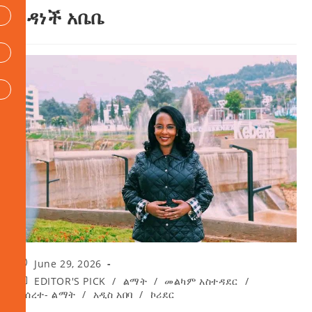
አዳነች አቤቤ
June 29, 2026
EDITOR'S PICK
/
ልማት
/
መልካም አስተዳደር
/
መሰረተ- ልማት
/
አዲስ አበባ
/
ኮሪደር