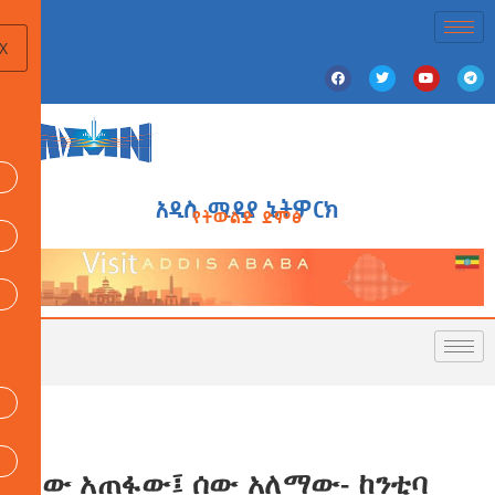
X
አዲስ ሚዲያ ኔትዎርክ
የትውልድ ድምፅ
ሰው አጠፋው፤ ሰው አለማው- ከንቲባ