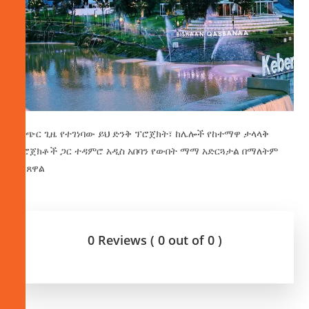
በአጭር ጊዜ የተገነባው ይህ ድንቅ ፕሮጀክት፣ ከሌሎች የከተማዋ ታላላቅ
ፕሮጀክቶች ጋር ተዳምሮ አዲስ አበባን የውበት ማማ አድርጓታል በማለትም
ገልጸዋል
0 Reviews ( 0 out of 0 )