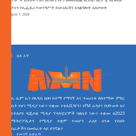
መሆኑን የኢፌዴሪ የመንግሥት ኮሙኒኬሽን አገልግሎት አስታወቀ
August 7, 2026
ስለ እኛ
ኤ ኤም ኤን በአዲስ አበባ ከተማ የማገኝ እና ተጠሪነቱ ለከተማው ምክር
ቤት የሆነ ሚዲያ ነው። ተቋሙ የቴሌቪዥን፣ የFM ሬዲዮ፣ የህትመት እና
የተለያዩ ዲጂታል ሚዲያ ፕላትፎርሞች ባለቤት ነው። ተቋሙ በ2023
ሜትሮፖሊታን የሚዲያ ተቋም የመሆን ራዕይ ሰንቆ የይዘት
ስራዎችን በመስራት ላይ ይገኛል።
የመገኛ አድራሻ