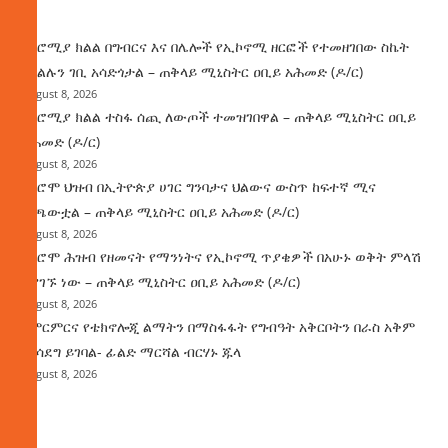
ዜና
በኦሮሚያ ክልል በግብርና እና በሌሎች የኢኮኖሚ ዘርፎች የተመዘገበው ስኬት
የክልሉን ገቢ አሳድጎታል – ጠቅላይ ሚኒስትር ዐቢይ አሕመድ (ዶ/ር)
August 8, 2026
በኦሮሚያ ክልል ተስፋ ሰጪ ለውጦች ተመዝገበዋል – ጠቅላይ ሚኒስትር ዐቢይ
አሕመድ (ዶ/ር)
August 8, 2026
የኦሮሞ ህዝብ በኢትዮጵያ ሀገር ግንባታና ህልውና ውስጥ ከፍተኛ ሚና
ተጫውቷል – ጠቅላይ ሚኒስትር ዐቢይ አሕመድ (ዶ/ር)
August 8, 2026
የኦሮሞ ሕዝብ የዘመናት የማንነትና የኢኮኖሚ ጥያቄዎች በአሁኑ ወቅት ምላሽ
እያገኙ ነው – ጠቅላይ ሚኒስትር ዐቢይ አሕመድ (ዶ/ር)
August 8, 2026
የምርምርና የቴክኖሎጂ ልማትን በማስፋፋት የግብዓት አቅርቦትን በራስ አቅም
ማሳደግ ይገባል- ፊልድ ማርሻል ብርሃኑ ጁላ
August 8, 2026