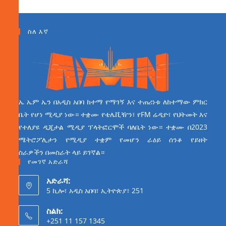
ስለ እኛ
ኤ ኤም ኤን በአዲስ አበባ ከተማ የማገኝ እና ተጠሪነቱ ለከተማው ምክር
ቤት የሆነ ሚዲያ ነው። ተቋሙ የቴሌቪዥን፣ የFM ሬዲዮ፣ የህትመት እና
የተለያዩ ዲጂታል ሚዲያ ፕላትፎርሞች ባለቤት ነው። ተቋሙ በ2023
ሜትሮፖሊታን የሚዲያ ተቋም የመሆን ራዕይ ሰንቆ የይዘት
ስራዎችን በመስራት ላይ ይገኛል።
የመገኛ አድራሻ
አድራሻ:
5 ኪሎ፣ አዲስ አበባ፣ ኢትዮጵያ፣ 251
ስልክ:
+251 11 157 1345