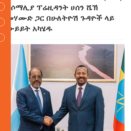
ከሶማሊያ ፕሬዚዳንት ሀሰን ሼኽ
መሃሙድ ጋር በሁለትዮሽ ጉዳዮች ላይ
ውይይት አካሄዱ