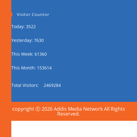
Visitor Countor
Today: 3522
Yesterday: 7630
This Week: 61360
This Month: 153614
Total Visitors:
2469284
copyright Ⓒ 2026 Addis Media Network All Rights
Reserved.