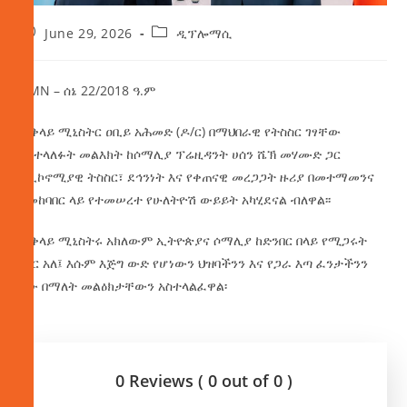
June 29, 2026
ዲፕሎማሲ
AMN – ሰኔ 22/2018 ዓ.ም
ጠቅላይ ሚኒስትር ዐቢይ አሕመድ (ዶ/ር) በማህበራዊ የትስስር ገፃቸው
ባስተላለፉት መልእክት ከሶማሊያ ፕሬዚዳንት ሀሰን ሼኽ መሃሙድ ጋር
በኢኮኖሚያዊ ትስስር፣ ደኅንነት እና የቀጠናዊ መረጋጋት ዙሪያ በመተማመንና
በመከባበር ላይ የተመሠረተ የሁለትዮሽ ውይይት አካሂደናል ብለዋል፡፡
ጠቅላይ ሚኒስትሩ አክለውም ኢትዮጵያና ሶማሊያ ከድንበር በላይ የሚጋሩት
ነገር አለ፤ እሱም እጅግ ውድ የሆነውን ህዝባችንን እና የጋራ እጣ ፈንታችንን
ነው በማለት መልዕክታቸውን አስተላልፈዋል፡
0 Reviews ( 0 out of 0 )