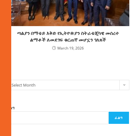
ጣልያን በማቴይ እቅድ የኢትዮጵያን ስትራቴጂካዊ መሰረተ
ልማቶች ለመደገፍ ቁርጠኛ መሆኗን ገለጸች
March 19, 2026
ክምችት
Select Month
ፈልግ
ፈልግ