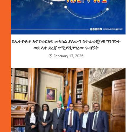
በኢትዮጵያ እና በቱርክዬ መካከል ያለውን ስትራቴጂካዊ ግንኙነት
ወደ ላቀ ደረጃ የሚያሸጋግረው ጉብኝት
February 17, 2026