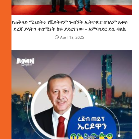
የጠቅላይ ሚኒስትሩ የቬይትናም ጉብኝት ኢትዮጵያ በዓለም አቀፍ
ደረጃ ያላትን ተሰሚነት ከፍ ያደረገ ነው – አምባሳደር ደሴ ዳልኬ
April 18, 2025