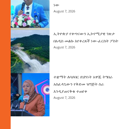
ነው
August 7, 2026
ኢትዮጵያ የቀጣናውን ኢኮኖሚያዊ ገጽታ
በአዲስ መልኩ እየቀረጸች ነው-ፈርስት ፖስት
August 7, 2026
ተቋማት ለሳይበር ደህንነት አዋጁ ትግበራ
አስፈላጊውን የቅድመ ዝግጅት ስራ
እንዲያጠናቅቁ ተጠየቀ
August 7, 2026