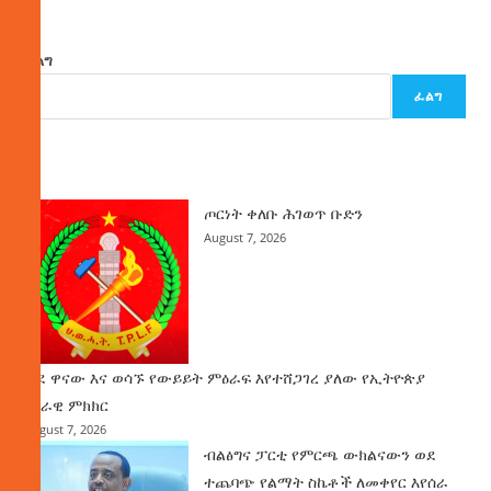
ፈልግ
ፈልግ
ዜና
ጦርነት ቀለቡ ሕገወጥ ቡድን
August 7, 2026
ወደ ዋናው እና ወሳኙ የውይይት ምዕራፍ እየተሸጋገረ ያለው የኢትዮጵያ
ሀገራዊ ምክክር
August 7, 2026
ብልፅግና ፓርቲ የምርጫ ውክልናውን ወደ
ተጨባጭ የልማት ስኬቶች ለመቀየር እየሰራ