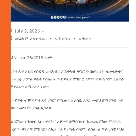
July 3, 2026
መልካም አስተዳደር
/
ኢትዮጵያ
/
ወቅታዊ
AMN – ሰኔ 26/2018 ዓ.ም
የኢትዮጵያን ስር የሰደዱ ታሪካዊና ፖለቲካዊ ችግሮች በዘላቂነት ለመፍታት፣
ከጠመንጃ ድምፅ ይልቅ የሰለጠነ ውይይትና ምክክር አዋጭና ሁሉንም አሸናፊ
የሚያደርግ አማራጭ ነው።
“በውይይት ብቻ የምትጸና ሀገር” የሚለውን እሳቤ እንደ መርህ በማንገብ ወደ
ምክክር መግባት ያስፈልጋል።
በየደረጃው የሕዝብ አስተያየትና አጀንዳ በማሰባሰብ ከመጨረሻው ምዕራፍ
የደረሰው ሀገራዊ ምክክር፤ ለኢትዮጵያ ዘላቂ ሰላም፣ ለሰለጠነ ፖለቲካዊ ባህል