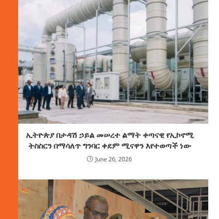
ኢትዮጵያ በታዳሽ ኃይል መሠረተ ልማት ቀጣናዊ የኢኮኖሚ
ትስስርን በማሳለጥ ግንባር ቀደም ሚናዋን እየተወጣች ነው
June 26, 2026