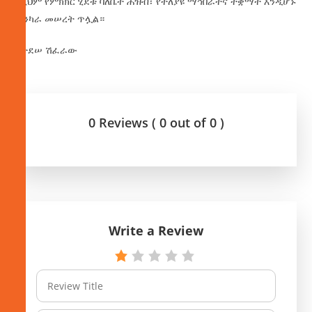
በዚህም የምክክር ሂደቱ ባለቤት ሕዝብ፣ የተለያዩ ማኅበራትና ተቋማት እንዲሆኑ
ጠንካራ መሠረት ጥሏል።
በታደሠ ሽፈራው
0 Reviews ( 0 out of 0 )
Write a Review