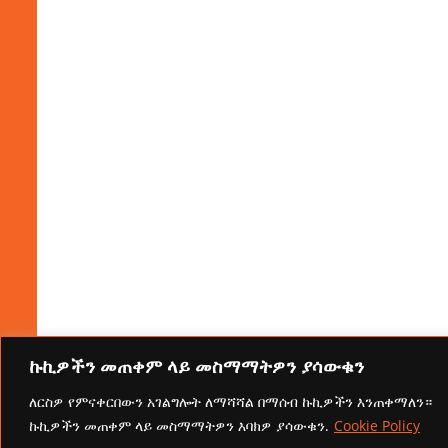
ኩኪዎችን መጠቀም ላይ መስማማትዎን ያሳውቁን
ለርስዎ የምናቀርበውን አገልግሎት ለማሻሻል በማሰብ ኩኪዎችን እንጠቀማለን።
ኩኪዎችን መጠቀም ላይ መስማማትዎን እባክዎ ያሳውቁን.
Cookie Policy