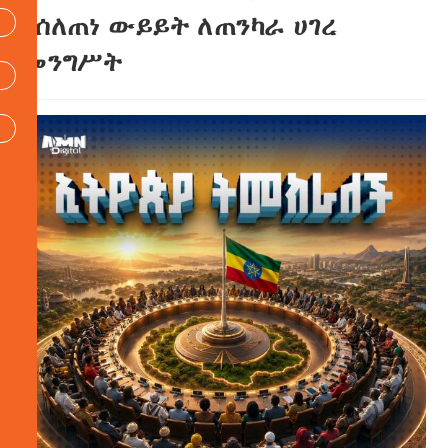
የሰለጠነ ውይይት ለጠንካራ ሀገረ
መንግሥት