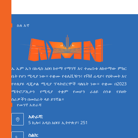
ስለ እኛ
ኤ ኤም ኤን በአዲስ አበባ ከተማ የማገኝ እና ተጠሪነቱ ለከተማው ምክር
ቤት የሆነ ሚዲያ ነው። ተቋሙ የቴሌቪዥን፣ የFM ሬዲዮ፣ የህትመት እና
የተለያዩ ዲጂታል ሚዲያ ፕላትፎርሞች ባለቤት ነው። ተቋሙ በ2023
ሜትሮፖሊታን የሚዲያ ተቋም የመሆን ራዕይ ሰንቆ የይዘት
ስራዎችን በመስራት ላይ ይገኛል።
የመገኛ አድራሻ
አድራሻ:
5 ኪሎ፣ አዲስ አበባ፣ ኢትዮጵያ፣ 251
ስልክ: