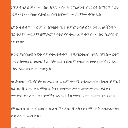
ከእነኚህ ተሳታፊዎች መካከል አንድ ሦስተኛ የሚሆኑት በሀገሪቱ ከሚገኙ 130
ወረዳዎች የተወጣጡ የሕብረተሰብ ክፍሎች መሆናቸው ተገልጿል።
ኮሚሽኑ ተቋቁሞ ወደ ሥራ ከገባበት ጊዜ ጀምሮ አሳታፊነትንና አካታችነትን
ግንባር ቀደም መርሆቹ በማድረግ፣ የተለያዩ ተሳታፊዎችን በውክልና ሲያሳትፍ
ነው የቆየው።
በአጀንዳ ማሰባሰብ ሂደት ላይ የተሳተፉትን ከየሕብረተሰብ ክፍሉ በማስመረጥ፣
አጀንዳን ከተለያዩ ባለድርሻ አካላት ሲያሰባስብም የብዙ አካላትን ተሳትፎ እና
ውክልና እያረጋገጠ ተከናውኗል።
ሂደቱ ሕዝብ ከሚገኝበት መሠረታዊ ወይም ቀዳሚ የሕብረተሰብ ክፍል ጀምሮ፤
በክልል ደረጃ የተዋቀሩ ማኅበራትን፣ መንግሥታዊና መንግሥታዊ ያልሆኑ
ተቋማትን፣ የፖለቲካ ፓርቲዎችን እና የሲቪክ ማኅበራትን ያሳተፈም ነው።
ይህም በአንድ ወገን ሳይወሰን ሁሉንም ባለድርሻ አካላት በማካተት አሳታፊነቱን
በሂደቱ እውን አድርጓል።