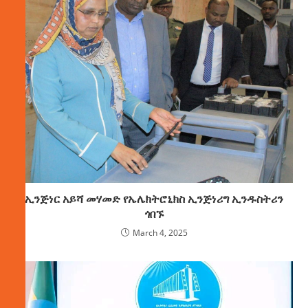
ኢንጅነር አይሻ መሃመድ የኤሌክትሮኒክስ ኢንጅነሪግ ኢንዱስትሪን
ጎበኙ
March 4, 2025