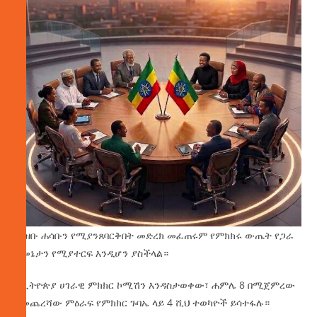
ሕዝቡ ሐሳቡን የሚያንጸባርቅበት መድረክ መፈጠሩም የምክክሩ ውጤት የጋራ
አመኔታን የሚያተርፍ እንዲሆን ያስችላል።
የኢትዮጵያ ሀገራዊ ምክክር ኮሚሽን እንዳስታወቀው፣ ሐምሌ 8 በሚጀምረው
የመጨረሻው ምዕራፍ የምክክር ጉባኤ ላይ 4 ሺህ ተወካዮች ይሳተፋሉ።