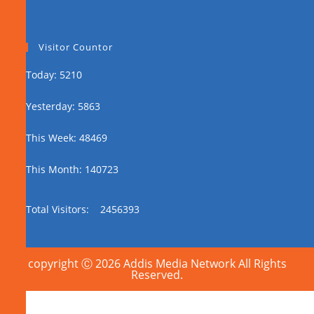
Visitor Countor
Today: 5210
Yesterday: 5863
This Week: 48469
This Month: 140723
Total Visitors:
2456393
copyright Ⓒ 2026 Addis Media Network All Rights
Reserved.