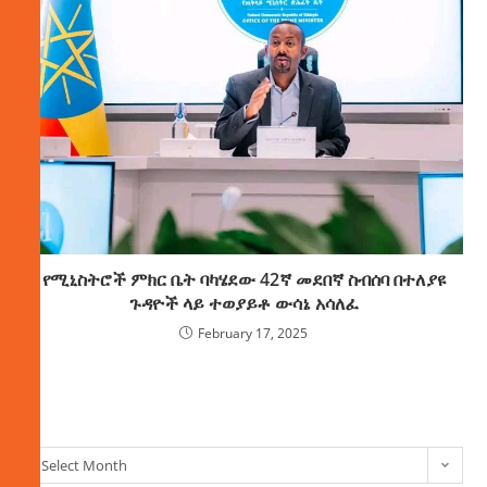
የሚኒስትሮች ምክር ቤት ባካሄደው 42ኛ መደበኛ ስብሰባ በተለያዩ
ጉዳዮች ላይ ተወያይቶ ውሳኔ አሳለፈ
February 17, 2025
ክምችት
Select Month