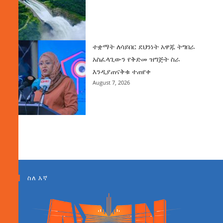
ተቋማት ለሳይበር ደህንነት አዋጁ ትግበራ
አስፈላጊውን የቅድመ ዝግጅት ስራ
እንዲያጠናቅቁ ተጠየቀ
August 7, 2026
ስለ እኛ