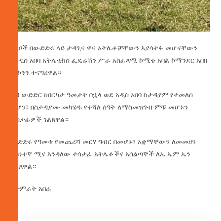
ክለቦች በውድድሩ ላይ ታዳጊና ዋና አትሌቶቻቸውን እያሳተፉ መሆናቸውን
የአዲስ አበባ አትሌቲክስ ፌዴሬሽን ሥራ አስፈጻሚ ኮሚቴ አባል ኮማንደር አበበ
መኮንን ተናግረዋል።
ይህ ውድድር ከበርካታ ዓመታት በኋላ ወደ አዲስ አበባ ስታዲየም የተመለሰ
ሲሆን፣ በስታዲየሙ መካሄዱ የተሻለ ሰዓት ለማስመዝገብ ምቹ መሆኑን
ተሳታፊዎች ገልጸዋል።
ውድድሩ የዓመቱ የመጨረሻ መርሃ ግብር በመሆኑ፣ አቋማቸውን ለመመዘን
ዓይነተኛ ሚና እንዳለው ተሳታፊ አትሌቶችና አሰልጣኞች ለኤ ኤም ኤን
ገልጸዋል።
በታምራት አበራ