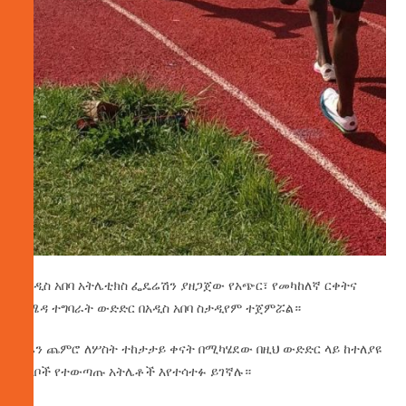
የአዲስ አበባ አትሌቲክስ ፌዴሬሽን ያዘጋጀው የአጭር፣ የመካከለኛ ርቀትና
የሜዳ ተግባራት ውድድር በአዲስ አበባ ስታዲየም ተጀምሯል።
ዛሬን ጨምሮ ለሦስት ተከታታይ ቀናት በሚካሄደው በዚህ ውድድር ላይ ከተለያዩ
ክለቦች የተውጣጡ አትሌቶች እየተሳተፉ ይገኛሉ።