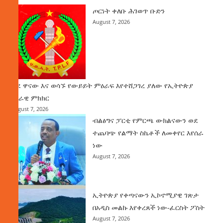
ጦርነት ቀለቡ ሕገወጥ ቡድን
August 7, 2026
ወደ ዋናው እና ወሳኙ የውይይት ምዕራፍ እየተሸጋገረ ያለው የኢትዮጵያ
ሀገራዊ ምክክር
August 7, 2026
ብልፅግና ፓርቲ የምርጫ ውክልናውን ወደ
ተጨባጭ የልማት ስኬቶች ለመቀየር እየሰራ
ነው
August 7, 2026
ኢትዮጵያ የቀጣናውን ኢኮኖሚያዊ ገጽታ
በአዲስ መልኩ እየቀረጸች ነው-ፈርስት ፖስት
August 7, 2026