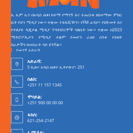
ኤ ኤም ኤን በአዲስ አበባ ከተማ የማገኝ እና ተጠሪነቱ ለከተማው ምክር
ቤት የሆነ ሚዲያ ነው። ተቋሙ የቴሌቪዥን፣ የFM ሬዲዮ፣ የህትመት እና
የተለያዩ ዲጂታል ሚዲያ ፕላትፎርሞች ባለቤት ነው። ተቋሙ በ2023
ሜትሮፖሊታን የሚዲያ ተቋም የመሆን ራዕይ ሰንቆ የይዘት
ስራዎችን በመስራት ላይ ይገኛል።
የመገኛ አድራሻ
አድራሻ:
5 ኪሎ፣ አዲስ አበባ፣ ኢትዮጵያ፣ 251
ስልክ:
+251 11 157 1345
ሞባይል:
+251 900 00 00 00
ፋክስ:
621-254-2147
ኢሜይል: