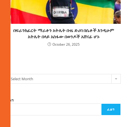
በፍራንክፈርት ማራቶን አትሌት ቡዜ ድሪባ በሴቶች እንዲሁም
አትሌት በላይ አስፋው በወንዶች አሸናፊ ሆኑ
October 26, 2025
ክምችት
Select Month
ፈልግ
ፈልግ