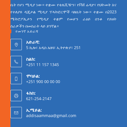
ቤት የሆነ ሚዲያ ነው። ተቋሙ የቴሌቪዥን፣ የFM ሬዲዮ፣ የህትመት እና
የተለያዩ ዲጂታል ሚዲያ ፕላትፎርሞች ባለቤት ነው። ተቋሙ በ2023
ሜትሮፖሊታን የሚዲያ ተቋም የመሆን ራዕይ ሰንቆ የይዘት
ስራዎችን በመስራት ላይ ይገኛል።
የመገኛ አድራሻ
አድራሻ:
5 ኪሎ፣ አዲስ አበባ፣ ኢትዮጵያ፣ 251
ስልክ:
+251 11 157 1345
ሞባይል:
+251 900 00 00 00
ፋክስ:
621-254-2147
ኢሜይል:
addisaammaa@gmail.com