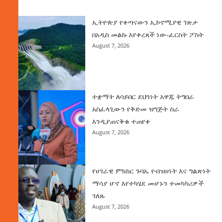
ዜና
ኢትዮጵያ የቀጣናውን ኢኮኖሚያዊ ገጽታ
በአዲስ መልኩ እየቀረጸች ነው-ፈርስት ፖስት
August 7, 2026
ተቋማት ለሳይበር ደህንነት አዋጁ ትግበራ
አስፈላጊውን የቅድመ ዝግጅት ስራ
እንዲያጠናቅቁ ተጠየቀ
August 7, 2026
የሀገራዊ ምክክር ጉባኤ የብዝሀነት እና ግልጽነት
ማሳያ ሆኖ እየተካሄደ መሆኑን ተመካካሪዎች
ገለጹ
August 7, 2026