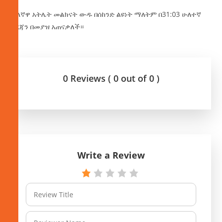
ሌላኛዋ አትሌት መልክናት ውዱ በሰከንድ ልዩነት ማለትም በ31:03 ሁለተኛ
ደረጃን በመያዝ አጠናቃለች።
0 Reviews ( 0 out of 0 )
Write a Review