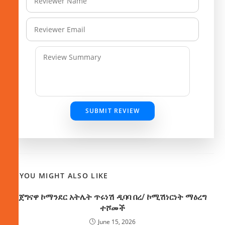
SUBMIT REVIEW
YOU MIGHT ALSO LIKE
ጀግናዋ ኮማንደር አትሌት ጥሩነሽ ዲባባ በረ/ ኮሚሽነርነት ማዕረግ
ተሾመች
June 15, 2026