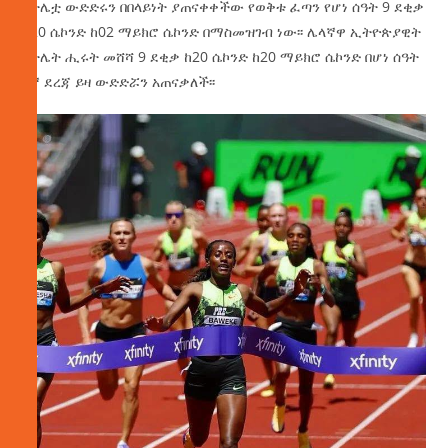
አትሌቷ ውድድሩን በበላይነት ያጠናቀቀችው የወቅቱ ፈጣን የሆነ ሰዓት 9 ደቂቃ
ከ20 ሴኮንድ ከ02 ማይክሮ ሴኮንድ በማስመዝገብ ነው፡፡ ሌላኛዋ ኢትዮጵያዊት
አትሌት ሒሩት መሸሻ 9 ደቂቃ ከ20 ሴኮንድ ከ20 ማይክሮ ሴኮንድ በሆነ ሰዓት
2ኛ ደረጃ ይዛ ውድድሯን አጠናቃለች፡፡