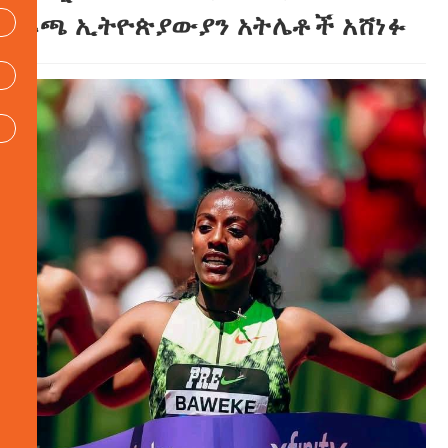
ሩጫ ኢትዮጵያውያን አትሌቶች አሸነፉ