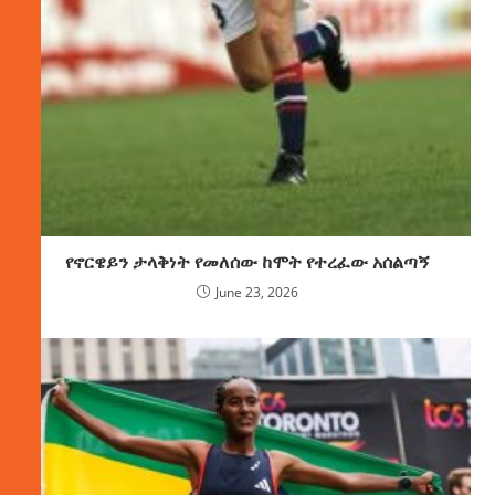
የኖርዌይን ታላቅነት የመለሰው ከሞት የተረፈው አሰልጣኝ
June 23, 2026