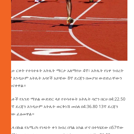
በዚሁ ርቀት የተሳተፉት አትሌት ማርታ አለማየሁ 4ኛ፣ አትሌት የኔዋ ንብረት
7ኛ እንዲሁም አትሌት አሳየች አይቼው 8ኛ ደረጃን በመያዝ ውድድራቸውን
አጠናቀዋል።
በሴቶች የአንድ ማይል ውድድር ላይ የተሳተፉት አትሌት ሳሮን በርሀ በ4:22.50
11ኛ ደረጃን እንዲሁም አትሌት ወርቅነሽ መሰለ በ4:36.80 13ኛ ደረጃን
ይዘው ፈፅመዋል።
በሌላ በኩል የአሜሪካ የነጻነት ቀን ክብረ በዓል አካል ሆኖ በተካሄደው በ57ኛው