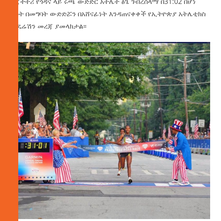
የፒችትሪ የጎዳና ላይ ሩጫ ውድድር አትሌት ፅጌ ገብረሰላማ በ31:02 በሆነ
ሰዓት በመግባት ውድድሯን በአሸናፊነት እንዳጠናቀቀች የኢትዮጵያ አትሌቲክስ
ፌዴሬሽን መረጃ ያመላክታል፡፡