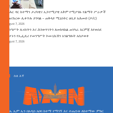
የባሕር ዳር ከተማን ታሪካዊና ኢኮኖሚያዊ አቅም የሚያጎሉ የልማት ሥራዎች
ተጠናክረው ሊቀጥሉ ይገባል – ጠቅላይ ሚኒስትር ዐቢይ አሕመድ (ዶ/ር)
August 7, 2026
መንግሥት ሌብነትን እና ሕገወጥነትን ለመከላከል ጠንካራ እርምጃ እየወሰደ
መሆኑን የኢፌዴሪ የመንግሥት ኮሙኒኬሽን አገልግሎት አስታወቀ
August 7, 2026
ስለ እኛ
ኤ ኤም ኤን በአዲስ አበባ ከተማ የማገኝ እና ተጠሪነቱ ለከተማው ምክር