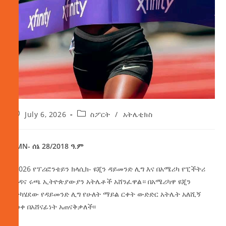
July 6, 2026
ስፖርት
/
አትሌቲክስ
AMN- ሰኔ 28/2018 ዓ.ም
በ2026 የፕሪፎንቴይን ክላሲክ- ዩጂን ዳይመንድ ሊግ እና በአሜሪካ የፒችትሪ
የጎዳና ሩጫ ኢትዮጵያውያን አትሌቶች አሸንፈዋል። በአሜሪካዋ ዩጂን
በተካሄደው የዳይመንድ ሊግ የሁለት ማይል ርቀት ውድድር አትሌት አለሺኝ
ባወቀ በአሸናፊነት አጠናቅቃለች፡፡