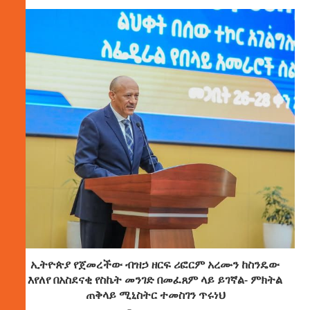
ኢትዮጵያ የጀመረችው ብዝኃ ዘርፍ ሪፎርም አረሙን ከስንዴው
እየለየ በአስደናቂ የስኬት መንገድ በመፈጸም ላይ ይገኛል- ምክትል
ጠቅላይ ሚኒስትር ተመስገን ጥሩነህ