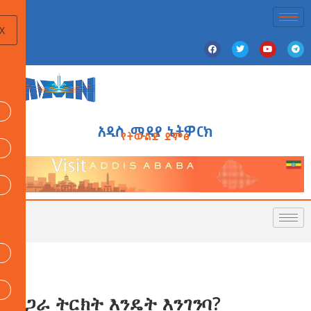
X
አዲስ ሚዲያ ኔትዎርክ
የትውልድ ድምፅ
የጋራ ትርክት እንዴት እንገንባ?