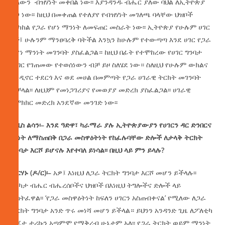
ያለውን ብዝሃነት መቀበል ነው፡፡ እያንዳንዱ ብሔር ያለው ባህል ለኢትዮጵያ
ፀጋ ነው፡፡ ከዚህ በመቀጠል የተለያየ የብዝሃነት መገለጫ ባላቸው ህዝቦች
መካከል የጋራ የሆነ ማንነት ለመፍጠር መስራት ነው፡፡ ኢትዮጵያ የሁሉም ሀገር
ነች፤ ሁሉንም ማንፀባረቅ ባትችል እንኳን ከሁሉም የተውጣጣ እንደ ሀገር የጋራ
የሆነ ማንነት መገንባት ያስፈልጋል። ከዚህ በፊት የተሞከረው የሀገር ግንባታ
ችግር የገጠመው የተወሰነውን ብቻ ይዞ ስለሄደ ነው። ስለዚህ የሁሉም ውክልና
እንዲኖር ተደርጎ እና ወደ መሀል በመምጣት የጋራ ሀገራዊ ትርክት መገንባት
ይቻላል፡፡ ለዚህም የመነጋገሪያና የመወያያ መድረክ ያስፈልጋል፡፡ ሀገራዊ
የምክክር መድረክ አንደኛው መንገድ ነው፡፡
አዲስ
ልሳን፡
–
እንደ
ዓድዋ፣
ካራማራ
ያሉ
ኢትዮጵያውያን
የሀገርን
ዳር
ድንበርና
ነፃነት
ለማስጠበቅ
በጋራ
መስዋዕትነት
የከፈሉባቸው
ድሎች
ለታላቅ
ትርክት
ግንባታ
እርሾ
ይሆናሉ
እየተባለ
ይነሳል፡፡
በዚህ
ላይ
ምን
ይላሉ
?
ብርሃኑ
(
ዶ
/
ር
)
፡
–
አዎ፤ እነዚህ ለጋራ ትርክት ግንባታ እርሾ መሆን ይችላሉ፡፡
በርካታ ብሔር ብሔረሰቦችና ህዝቦች በእነዚህ ትግሎችና ድሎች ላይ
ተሳትፈዋል፡፡ ‘የጋራ መስዋዕትነት ከፍለን ሀገርን አስጠብቀናል’ የሚለው ለጋራ
ትርክት ግንባታ አንድ ጥሩ መነሻ መሆን ይችላል። ይህንን አንዳንድ ጊዜ ለፖለቲካ
ፍጆታ ታሪኩን አጣምሞ የማቅረብ ሁኔታም አለ፡፡ የጋራ ትርክት ወይም ማንነት