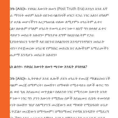
ብርሃኑ
(
ዶ
/
ር
)
፡
–
የድህረ እውነት ዘመን (Post Truth Era) እንኳን እንደ እኛ
የጋራ ማንነት ወይም እሴት በደንብ ባልገነባች ሀገር፤ የጋራ ነገር አለን፤ በዓለም
ዙሪያ ሀያል መሆናችንን አረጋግጠናል ብለው ለሚያምኑ ሀገራትም ፈተና
ሆኗል፡፡ ለሁሉም የዓለም ሀገራት የመጣ ፈተና ነው። ለእኛ ግን በተለየ ፈተና
እንዳይሆን መስራት አለብን፡፡ ምክንያቱ ደግሞ ከዚህ በፊትም የጋራ
የሚያስተሳስሩን ጉዳዮች ላይ በደንብ ስላልገነባን እንዳያንገዳግደን መስራት
አለብን። የተጀመረው ሀገራዊ የምክክር መድረክ እና ሌሎችንም አማራጮችን
ውጤታማ እንዲሆኑ መስራት አለብን፡፡
አዲስ
ልሳን፡
–
የድህረ
እውነት
ዘመን
ጫናው
እንዴት
ይገለፃል
?
ብርሃኑ
(
ዶ
/
ር
)
፡
–
ኢትዮጵያ እንደ ሌሎች ያደጉ ሀገራት የመረጃ ማህበረሰብ ነች
ባይባልም መረጃ በማምረት፣ በመሸጥ፣ በማዛባት የሚተዳደሩ ሰዎች ቁጥር ግን
ከጊዜ ወደ ጊዜ እየጨመረ መጥቷል። ስለአንድ ነገር የሚኖረው እውነት አንድ
ብቻ ነው። ነገር ግን ያንን እውነት የሚሸጡ ሰዎች እየጨመሩ ሲሄዱ ተመሳሳይ
እውነት በመሸጥ ገበያ ስለማያገኙ መረጃውን ወደ ማዛባት የሚሄዱበት ሁኔታ
ተፈጥሯል፡፡ መረጃውን በማጣመም፣ በማሰማመር የተሻለ እንዲሸጥ የሚደረግ
ጥረት ችግር እየፈጠረ ነው፡፡ ለምሳሌ እናንተ የምትሰሩትን ዜና አንዱ ወስዶ