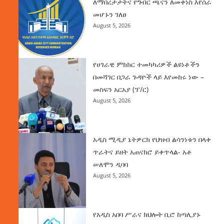
ለማበረታታትና የግብር ጫናን ለመቀነስ እየሰራ
መሆኑን ገለፀ
August 5, 2026
የሀገራዊ ምክክር ተመካካሪዎች ልዩነቶችን
በመሻገር በጋራ ጉዳዮች ላይ እየመከሩ ነው –
መስፍን አርአያ (ፕ/ር)
August 5, 2026
አዲስ ሚዲያ ኔትዎርክ የህዝብ ልሳንነቱን በላቀ
ጥራትና ይዘት አጠናክሮ ይቀጥላል- አቶ
ሠለሞን ዲባባ
August 5, 2026
የአዲስ አበባ ሥራና ክህሎት ቢሮ ከጣሊያኑ