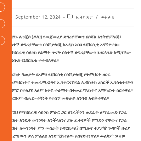
September 12, 2024
ኢትዮጵያ
/
ወቅታዊ
ብርሃኑ
ሌንጂሶ
(
ዶ
/
ር
)
የመጀመሪያ
ድግሪያቸውን
በሶሻል
አንትሮፖሎጂ፣
ሁለተኛ
ድግሪያቸውን
በሶሺዮሎጂ
ከአዲስ
አበባ
ዩኒቨርሲቲ
አግኝተዋል፡፡
በማህበራዊ
ሳይንስ
የልማት
ጥናት
ሶስተኛ
ድግሪያቸውን
ኔዘርላንድ
ከሚገኘው
ራድቡድ
ዩኒቨርሲቲ
ተቀብለዋል፡፡
ለበርካታ
ዓመታት
በአምቦ
ዩኒቨርሰቲ
በሶሺዮሎጂ
የትምህርት
ዘርፍ
በመምህርነትና
ተመራማሪነት፣
ኢንተርናሽናል
ሊቭስቶክ
ሪሰርች
ኢንስቲትዩትን
ጨምሮ
በተለያዩ
አለም
አቀፍ
ተቋማት
በተመራማሪነትና
አማካሪነት
ሰርተዋል።
በቅርቡም
ብሔር
–
ተኝነት
የተሰኘ
መጽሐፍ
ለንባብ
አብቅተዋል፡፡
ከእኚህ
የማህበራዊ
ሳይንስ
ምሁር
ጋር
ሀገራችንን
ወደፊት
ለማራመድ
የጋራ
ትርክት
እንዴት
መገንባት
እንችላለን
?
ያሉ
ፈተናዎች
ምንድን
ናቸው
?
የጋራ
ትርክት
ለመገንባት
ምን
መሰራት
ይኖርበታል
?
በሚሉና
ተያያዥ
ጉዳዮች
ዙሪያ
ያደረግነውን
ቃለ
ምልልስ
እንደሚከተለው
አሰናድተነዋል፡፡
መልካም
ንባብ፡፡