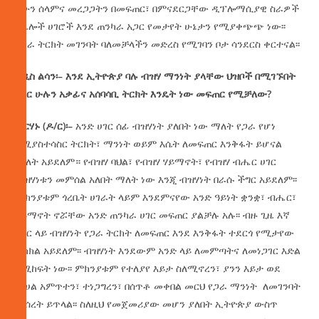
ይሁን ሰላምና መረጋጋትን በመፍጠር፣ በምናደርጋቸው ዲፕሎማሲያዊ ስራዎች
በሌሎች ሀገሮች እንደ ጠንካራ አጋር የመታየት ሁኔታን የሚያቀጭጭ ነው፡፡
የጋራ ትርክት መገንባት ባለመቻላችን መድረስ የሚገባን ቦታ ሳንደርስ ቀርተናል፡፡
አዲስ
ልሳን፡
–
እንደ
ኢትዮጵያ
ባሉ
ብዝሃ
ማንነት
ያላቸው
ህዝቦች
በሚገኙበት
ሀገር
ሁሉን
አቃፊና
አሰባሳቢ
ትርክት
እንዴት
ነው
መፍጠር
የሚቻለው
?
ብርሃኑ
(
ዶ
/
ር
)
፡
–
አንድ ሀገር ሰፊ ብዝሃነት ያለበት ነው ማለት የጋራ የሆነ
የሚያስተሳስር ትርክት፣ ማንነት ወይም እሴት ለመፍጠር እንቅፋት ይሆናል
ማለት አይደለም። የብዝሃ ባህል፣ የብዝሃ ሃይማኖት፣ የብዝሃ ብሔር ሀገር
ብዝሃነቱን መምሰል አለበት ማለት ነው እንጂ ብዝሃነት በራሱ ችግር አይደለም፡፡
ምክንያቱም ጎረቤት ሀገራት ላይም እንደምናየው አንድ ዓይነት ቋንቋ፣ ብሔር፣
ሃይማኖት ኖሯቸው አንድ ጠንካራ ሀገር መፍጠር ያልቻሉ አሉ፡፡ ብዙ ጊዜ እኛ
ሀገር ላይ ብዝሃነት የጋራ ትርክት ለመፍጠር እንደ እንቅፋት ተደርጎ የሚታየው
ትክክል አይደለም፡፡ ብዝሃነት እንደውም አንድ ላይ ለመምጣትና ለመነጋገር እድል
የሚከፍት ነው፡፡ ምክንያቱም የተለያየ እይታ ስለሚኖረን፣ ያንን እይታ ወደ
መሀል አምጥተን፣ ተነጋግረን፣ በሰጥቶ መቀበል መርህ የጋራ ማንነት ለመገንባት
መሰረት ይጥላል፡፡ ስለዚህ የመጀመሪያው መሆን ያለበት ኢትዮጵያ ውስጥ