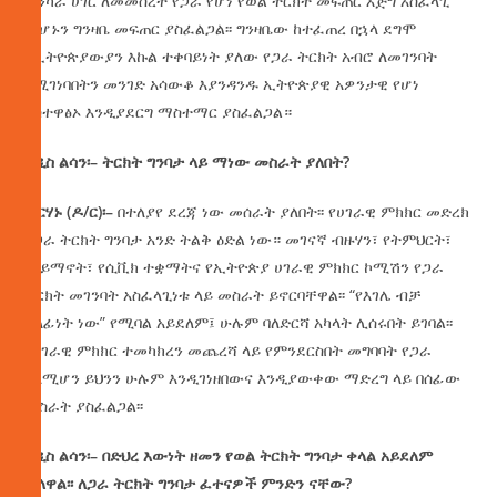
ጠንካራ ሀገር ለመመስረት የጋራ የሆነ የወል ትርክት መፍጠር እጅግ አስፈላጊ
መሆኑን ግንዛቤ መፍጠር ያስፈልጋል፡፡ ግንዛቤው ከተፈጠረ በኋላ ደግሞ
በኢትዮጵያውያን እኩል ተቀባይነት ያለው የጋራ ትርክት አብሮ ለመገንባት
የሚገነባበትን መንገድ አሳውቆ እያንዳንዱ ኢትዮጵያዊ አዎንታዊ የሆነ
አስተዋፅኦ እንዲያደርግ ማስተማር ያስፈልጋል።
አዲስ
ልሳን፡
–
ትርክት
ግንባታ
ላይ
ማነው
መስራት
ያለበት
?
ብርሃኑ
(
ዶ
/
ር
)
፡
–
በተለያየ ደረጃ ነው መሰራት ያለበት፡፡ የሀገራዊ ምክክር መድረክ
ለጋራ ትርክት ግንባታ አንድ ትልቅ ዕድል ነው። መገናኛ ብዙሃን፣ የትምህርት፣
የሃይማኖት፣ የሲቪክ ተቋማትና የኢትዮጵያ ሀገራዊ ምክክር ኮሚሽን የጋራ
ትርክት መገንባት አስፈላጊነቱ ላይ መስራት ይኖርባቸዋል፡፡ “የእገሌ ብቻ
ኃላፊነት ነው” የሚባል አይደለም፤ ሁሉም ባለድርሻ አካላት ሊሰሩበት ይገባል፡፡
በሀገራዊ ምክክር ተመካክረን መጨረሻ ላይ የምንደርስበት መግባባት የጋራ
ስለሚሆን ይህንን ሁሉም እንዲገነዘበውና እንዲያውቀው ማድረግ ላይ በሰፊው
መስራት ያስፈልጋል፡፡
አዲስ
ልሳን፡
–
በድህረ
እውነት
ዘመን
የወል
ትርክት
ግንባታ
ቀላል
አይደለም
ብለዋል፡፡
ለጋራ
ትርክት
ግንባታ
ፈተናዎች
ምንድን
ናቸው
?