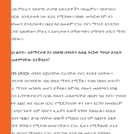
የታሪክ ምሁራን ሳይወግኑ ታሪካዊ እውነታዎችን ሳይጨምሩ፣ ሳይቀንሱና
ሳይበርዙ እንዲታወቅ ነው ሊሰሩ የሚገባው። ህዝቡ መጥፎውንም ሆነ
መልካሙን እንዲያውቅና በዚህ ላይ በመቆም የጋራ የሆነ ማንነት እንዲገነባ
መርዳት አለባቸው፡፡ ምሁራን እውነታውን በማውጣትና በማሳየት ሀገርን ማዳን
አለባቸው።
አዲስ
ልሳን፡
–
ሀይማኖታዊ
እና
ህዝባዊ
በዓላትን
ለወል
ትርክት
ግንባታ
እንዴት
ልንጠቀምባቸው
እንችላለን
?
ብርሃኑ
(
ዶ
/
ር
)
፡
–
በዓላት ከጀርባቸው የራሳቸው የሆነ ትርክት አላቸው።
አንዳንዶቹ ብናጎላቸው ብዙ ህዝብ ማቀፍ የሚችሉ፣ የብዙ ህዝብ መገናኛ፣
የጋራ ማንነት መገለጫ መሆን ይችላሉ፡፡ ለምሳሌ የዘመን መለዋጫን በዓል
ብናነሳ ኢትዮጵያውያን ሲባሉ የዘመን መለወጫቸው በዚህን ጊዜ የሆነ፣ የዝናቡ
ወቅት አልፎ ወደ ብራው በጋራ የሚሸጋገሩበት ቀን ነው፡፡ እርግጥ በመስከረም
ወር አዲስ ዓመት ብቻ ሳይሆን ኢሬቻና ሌሎች በዓላት ይከበራሉ፡፡ እነዚህ
በተለያየ ባህልና ቋንቋ ባላቸው ህዝቦች የሚከበሩ ቢሆንም ከልዩነት ይልቅ
የወቅት ሽግግርን የሚያሳዩ በመሆናቸውና የጋራ ሊሆኑ የሚችሉበት ሁኔታ
ስላለ፣ በደንብ ማጉላትና የጋራ ተደርገው እንዲታዩ መስራት ይቻላል፡፡