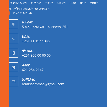
ሜትሮፖሊታን የሚዲያ ተቋም የመሆን ራዕይ ሰንቆ የይዘት
ስራዎችን በመስራት ላይ ይገኛል።
የመገኛ አድራሻ
አድራሻ:
5 ኪሎ፣ አዲስ አበባ፣ ኢትዮጵያ፣ 251
ስልክ:
+251 11 157 1345
ሞባይል:
+251 900 00 00 00
ፋክስ:
621-254-2147
ኢሜይል:
addisaammaa@gmail.com