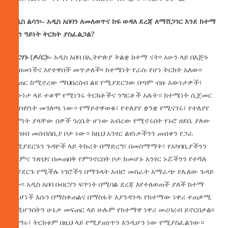
አዲስ
ልሳን፡
–
አዲስ
አበባን
ለመለወጥና
ከፍ
ወዳለ
ደረጃ
ለማሸጋገር
እንደ
ከተማ
ምን
ዓይነት
ትርክት
ያስፈልጋል
?
ብርሃኑ
(
ዶ
/
ር
)
፡
–
አዲስ አበባ በኢትዮጵያ ትልቋ ከተማ ናት፡፡ አሁን ላይ በእጅጉ
እየዘመነችና እየተዋበች መጥታለች፡፡ ከተሜነት የራሱ የሆነ ትርክት አለው፡፡
በገጠር ከሚኖረው ማህበረሰብ ልዩ የሚያደርገው በጣም ብዙ እውነታዎች፣
እውነታ ላይ ተቆሞ የሚነገሩ ትርክቶችና ንግርቶች አሉት። ከተሜነት ሲጀመር
የብዝሃነት መገለጫ ነው። የማይተዋወቁ፣ የተለያየ ቋንቋ የሚናገሩ፣ የተለያየ
እምነት ያላቸው ሰዎች ጎረቤት ሆነው አብረው የሚኖሩበት የኑሮ ዘይቤ ያለው
የህዝብ መሰብሰቢያ ቦታ ነው። ከዚህ አንፃር ልዩነታችንን ጠብቀን የጋራ
የሚያደርጉን ጉዳዮች ላይ ትኩረት በማድረግ፣ በመስማማት፣ የአካባቢያችንን
ሰላምና ንጽህና በመጠበቅ የምንኖርበት ቦታ ከመሆኑ አንፃር ኑሯችንን የተሻለ
ሊያደርጉ የሚችሉ ነገሮችን በማጉላት አብሮ መስራት አማራጭ የሌለው ጉዳይ
ነው፡፡ አዲስ አበባ በብርሃን ፍጥነት በሚባል ደረጃ እየተለወጠች ያለች ከተማ
ስለሆነች እሱን በማስቀጠልና በማስፋት እያንዳንዱ የከተማው ነዋሪ ተጠቃሚ
የሚሆንበትን ሁኔታ መፍጠር ላይ ሁሉም የከተማዋ ነዋሪ መረባረብ ይኖርበታል፡፡
ንግግሩ፣ ትርክቱም በዚህ ላይ የሚያጠነጥን እንዲሆን ነው የሚያስፈልገው።