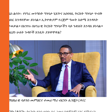
አዲስ
ልሳን፡
–
የሃገረ
መንግስት
ግንባታ
ሂደትና
አሰባሳቢ
ትርክት
ግንባታ
ጥብቅ
ትስስር
እንዳላቸው
ይነሳል።
ኢትዮጵያም
የረጅም
ዓመት
እድሜ
እንዳላት
ይታወቃል።
በአንፃሩ
በሀገራዊ
ትርክት
ግንባታችን
ላይ
ጉድለት
እንዳለ
ይነሳል።
እነዚህን
ሁለት
ጉዳዮች
እንዴት
ያይዋቸዋል
?
የማህበራዊ ሳይንስ መምህርና ተመራማሪ ብርሃኑ ሌንጂሶ (ዶ/ር
ብርሃኑ
(
ዶ
/
ር
)
፡
–
ትርክት ፅንሰ ሀሳቡ ሰፊ ነው፡፡ ስለምንም ነገር የሚኖረን