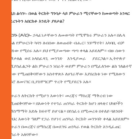
አዲስ
ልሳን፡
–
በወል
ትርክት
ግንባታ
ላይ
ምሁራን
ሚናቸውን
ከመወጣት
አንጻር
ያደረጉትን
አበርክቶ
እንዴት
ያዩታል
?
ብርሃኑ
(
ዶ
/
ር
)
፡
–
ኃላፊነታቸውን ለመወጣት የሚሞክሩ ምሁራን አሉ፡፡ በሌላ
በኩል የምሁርነት ካባን ለብሰው ለወጡበት ብሔር፣ ሃይማኖት፣ አካባቢ ብቻ
ወግነው የሚሰሩ አሉ፡፡ ይህ የሚያመጣው ጣጣ ቀላል አይደለም። ብዙ ሰውን
በማታለል ወደ አላስፈላጊ መንገድ እንዲያመራ ያደርጋል። ኢትዮጵያ
በሚያስፈልጋት ልክ ምሁራን ነበራት ወይም ምሁራን በሚፈለገው ልክ ገለልተኛ
ሆነው የሚጠበቅባቸውን አስተዋጽኦ ለሀገራቸው እያበረከቱ ነው የሚለውን
ደፍሮ ለመናገር ቢያስቸግርም ጥረት የሚያደርጉ አሉ፡፡
ምሁራን ለትርክት የሚሆን እውነት፣ መረጃና ማስረጃ ማቅረብ ነው
የሚጠበቅባቸው። በእውነት የተገራ ጠንካራ ትርክት ከሆነ ዘላቂና ህዝቦችን
የማስማማት እድሉ ከፍተኛ ይሆናል። በየሰፈሩ በሚመረቱ በተለይ ባለንበት
የድህረ እውነት ዓለም የጋራ የሆነና ጠንካራ ትርክት መገንባት ቀላል አይደለም፡፡
ምሁራን በመረጃና በማስረጃ በመደገፍ ጠንካራ የወል ትርክት እንዲፈጠር
መስራት አለባቸው፡፡