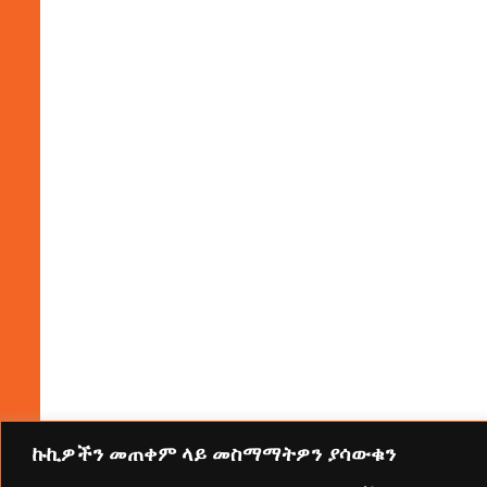
ኩኪዎችን መጠቀም ላይ መስማማትዎን ያሳውቁን