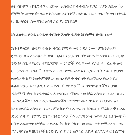
ማለት ሳይሆን ብዝሃነትን ተረድቶ፣ አክብሮና ተቀብሎ የጋራ የሆኑ እሴቶችን
በስምምነት መገንባት ላይ የተሰራው አነስተኛ ስለነበር የጋራ ትርክት ገንብተናል
ብለን በድፍረት ለመናገር አስቸጋሪ ያደርገዋል፡፡
አዲስ
ልሳን፡
–
የጋራ
ሀገራዊ
ትርክት
እጦት
ጉዳቱ
እስከምን
ድረስ
ነው
?
ብርሃኑ
(
ዶ
/
ር
)
፡
–
በጣም ትልቅ ችግር የሚያመጣ ጉዳይ ነው፡፡ ምክንያቱም
መጀመሪያ ላይ እንዳልኩት ሀገር በራሱ የጋራ ትርክት ውጤት ናት፡፡ ሀገር ሲባል
በአንድ አካባቢ የሚኖሩ የሚጋሯቸው ነገሮች ያሏቸው፣ የጋራ የወደፊት ዕጣ
ፈንታ ያላቸው ህዝቦች ተስማምተው የሚመሰርቱት የጋራ ቤት ነው። ይህንን
ለመመስረት ከምንጠቀምባቸው መሳሪያዎች ትርክት የመጀመሪያውን ቦታ
ይይዛል። የጋራ እጣ ፈንታ እንዳለን በትርክቶቻችን፣ በንግርቶቻችን፣ ህዝቡ
እንዲስማማበት፣ እንዲቀበልና እንዲሰርፅ ማድረግ መቻል አለብን፡፡ የጋራ ሀገር
በመመስረታችን፣ አንድ ላይ በመሆናችን የምናገኘውን ጥቅም በዚያው ልክ
ማስረፅ መቻል አለብን፡፡ የጋራ ምልክቶችን ፈጥረን፣ እነዚያን ምልክቶች በጋራ
እንድንጋራቸው የምናደርገው በትርክቶቻችን አማካኝነት ነው፡፡ እነዚህ ጉዳዮች
በስርዓት አለመገንባታቸውና የጋራ ትርክት ጎልቶ ባለመውጣቱ የሚኖረን ሀገር
ደካማ ይሆናል። በህዝቦች ዘንድ የጋራ የሆነ ጠንካራ እይታ ስለማይኖር በልማት