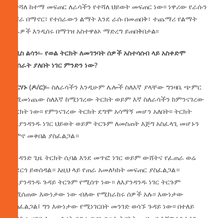
የተሻለ ከተማ መፍጠር ለራሳችን የተሻለ ህይወት መፍጠር ነው፡፡ ነዋሪው የራሱን
አሻራ በማኖር፣ የተሰራውን ልማት እንደ ራሱ በመጠበቅ፣ ተጨማሪ የልማት
ስራዎች እንዲሰሩ በማገዝ አስተዋፅኦ ማድረግ ይጠበቅበታል፡፡
አዲስ
ልሳን፡
–
የወል
ትርክት
ለመገንባት
ሰዎች
አስተሳሰብ
ላይ
አስቀድሞ
መሰራት
ያለበት
ነገር
ምንድን
ነው
?
ብርሃኑ
(
ዶ
/
ር
)
፡
–
ስለራሳችን እንዲሁም ሌሎች ስለእኛ ያላቸው ግንዛቤ ጭምር
የሚመነጨው ስለእኛ ከሚነገረው ትርክት ወይም እኛ ስለራሳችን ከምንናገረው
ትርክት ነው፡፡ የምንናገረው ትርክት ደግሞ አሳማኝ መሆን አለበት፡፡ ትርክት
ለእያንዳንዱ ነገር ህይወት ወይም ትርጉም ለመስጠት እጅግ አስፈላጊ መሆኑን
አምኖ መቀበል ያስፈልጋል።
አንዳንድ ጊዜ ትርክት ሲባል እንደ መጥፎ ነገር ወይም ውሸትና የፈጠራ ወሬ
ተደርጎ ይወሰዳል። እዚህ ላይ የጠራ አመለካከት መፍጠር ያስፈልጋል።
ለእያንዳንዱ ጉዳይ ትርጉም የሚሰጥ ነው። ለእያንዳንዱ ነገር ትርጉም
የሚሰጠው እውነታው ነው ብለው የሚከራከሩ ሰዎች አሉ፡፡ እውነታው
ያስፈልጋል፤ ግን እውነታው የሚነገርበት መንገድ ወሳኙ ጉዳይ ነው፡፡ በተለይ