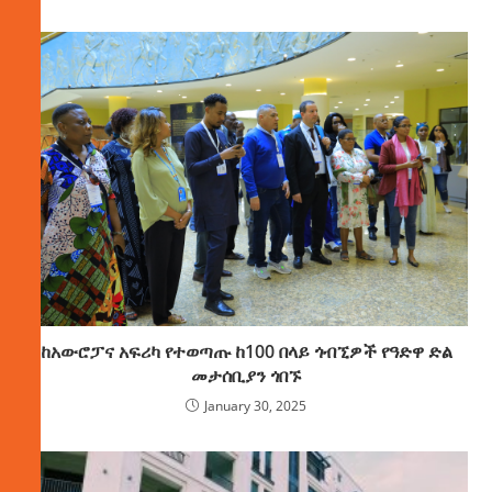
ከአውሮፓና አፍሪካ የተወጣጡ ከ100 በላይ ጎብኚዎች የዓድዋ ድል
መታሰቢያን ጎበኙ
January 30, 2025