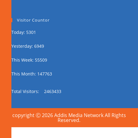
Visitor Countor
Today: 5301
Yesterday: 6949
This Week: 55509
This Month: 147763
Total Visitors:
2463433
copyright Ⓒ 2026 Addis Media Network All Rights
Reserved.