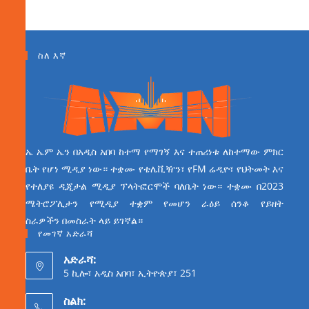
ስለ እኛ
ኤ ኤም ኤን በአዲስ አበባ ከተማ የማገኝ እና ተጠሪነቱ ለከተማው ምክር
ቤት የሆነ ሚዲያ ነው። ተቋሙ የቴሌቪዥን፣ የFM ሬዲዮ፣ የህትመት እና
የተለያዩ ዲጂታል ሚዲያ ፕላትፎርሞች ባለቤት ነው። ተቋሙ በ2023
ሜትሮፖሊታን የሚዲያ ተቋም የመሆን ራዕይ ሰንቆ የይዘት
ስራዎችን በመስራት ላይ ይገኛል።
የመገኛ አድራሻ
አድራሻ:
5 ኪሎ፣ አዲስ አበባ፣ ኢትዮጵያ፣ 251
ስልክ: