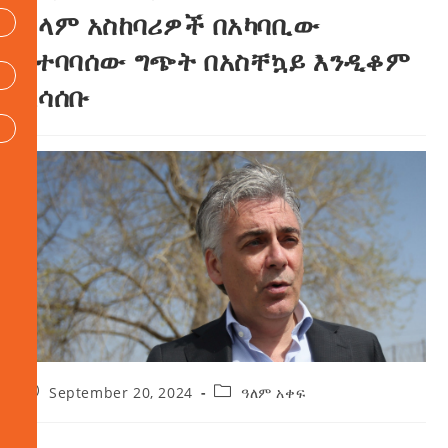
ሰላም አስከባሪዎች በአካባቢው
የተባባሰው ግጭት በአስቸኳይ እንዲቆም
አሳሰቡ
September 20, 2024
ዓለም አቀፍ