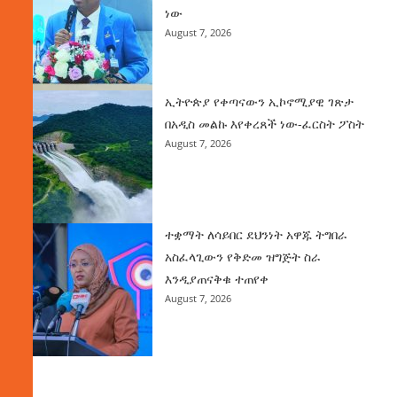
ነው
August 7, 2026
ኢትዮጵያ የቀጣናውን ኢኮኖሚያዊ ገጽታ
በአዲስ መልኩ እየቀረጸች ነው-ፈርስት ፖስት
August 7, 2026
ተቋማት ለሳይበር ደህንነት አዋጁ ትግበራ
አስፈላጊውን የቅድመ ዝግጅት ስራ
እንዲያጠናቅቁ ተጠየቀ
August 7, 2026