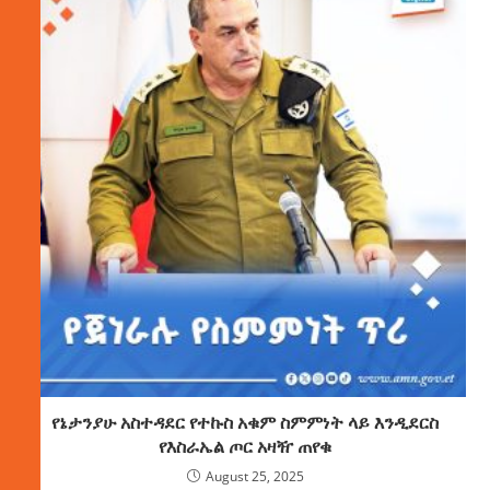
የኔታንያሁ አስተዳደር የተኩስ አቁም ስምምነት ላይ እንዲደርስ
የእስራኤል ጦር አዛዥ ጠየቁ
August 25, 2025