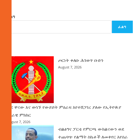
ፈልግ
ፈልግ
ዜና
ጦርነት ቀለቡ ሕገወጥ ቡድን
August 7, 2026
ወደ ዋናው እና ወሳኙ የውይይት ምዕራፍ እየተሸጋገረ ያለው የኢትዮጵያ
ሀገራዊ ምክክር
August 7, 2026
ብልፅግና ፓርቲ የምርጫ ውክልናውን ወደ
ተጨባጭ የልማት ስኬቶች ለመቀየር እየሰራ