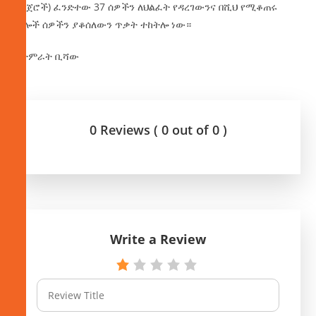
(ፔጀሮች) ፈንድተው 37 ሰዎችን ለህልፈት የዳረገውንና በሺህ የሚቆጠሩ
ሌሎች ሰዎችን ያቆሰለውን ጥቃት ተከትሎ ነው።
በታምራት ቢሻው
0 Reviews ( 0 out of 0 )
Write a Review