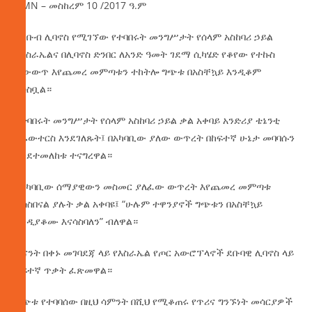
AMN – መስከረም 10 /2017 ዓ.ም
በደቡብ ሊባኖስ የሚገኘው የተባበሩት መንግሥታት የሰላም አስከባሪ ኃይል
በእስራኤልና በሊባኖስ ድንበር ለአንድ ዓመት ገደማ ሲካሄድ የቆየው የተኩስ
ልውውጥ እየጨመረ መምጣቱን ተከትሎ ግጭቱ በአስቸኳይ እንዲቆም
አሳስቧል።
የተባበሩት መንግሥታት የሰላም አስከባሪ ኃይል ቃል አቀባይ አንድሪያ ቴኔንቲ
ለሬውተርስ እንደገለጹት፤ በአካባቢው ያለው ውጥረት በከፍተኛ ሁኔታ መባባሱን
እንደተመለከቱ ተናግረዋል።
በአካባቢው ሰማያዊውን መስመር ያለፈው ውጥረት እየጨመረ መምጣቱ
ያሳስበናል ያሉት ቃል አቀባዩ፤ “ሁሉም ተዋንያኖች ግጭቱን በአስቸኳይ
እንዲያቆሙ እናሳስባለን” ብለዋል።
ትናንት በቀኑ መገባደጃ ላይ የእስራኤል የጦር አውሮፕላኖች ደቡባዊ ሊባኖስ ላይ
ከፍተኛ ጥቃት ፈጽመዋል።
ግጭቱ የተባባሰው በዚህ ሳምንት በሺህ የሚቆጠሩ የጥሪና ግንኙነት መሳርያዎች