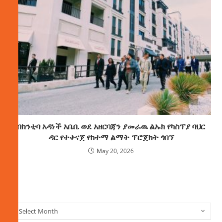
በከንቲባ አዳነች አቤቤ ወደ አዘርባጃን ያመራዉ ልኡክ የካስፕያ ባህር
ዳር የተቀናጀ የከተማ ልማት ፕሮጀክት ጎበኘ
May 20, 2026
ክምችት
Select Month