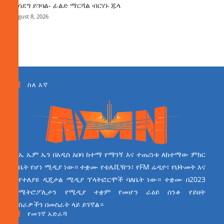
ማሳደግ ይገባል- ፊልድ ማርሻል ብርሃኑ ጁላ
August 8, 2026
ስለ እኛ
ኤ ኤም ኤን በአዲስ አበባ ከተማ የማገኝ እና ተጠሪነቱ ለከተማው ምክር
ቤት የሆነ ሚዲያ ነው። ተቋሙ የቴሌቪዥን፣ የFM ሬዲዮ፣ የህትመት እና
የተለያዩ ዲጂታል ሚዲያ ፕላትፎርሞች ባለቤት ነው። ተቋሙ በ2023
ሜትሮፖሊታን የሚዲያ ተቋም የመሆን ራዕይ ሰንቆ የይዘት
ስራዎችን በመስራት ላይ ይገኛል።
የመገኛ አድራሻ