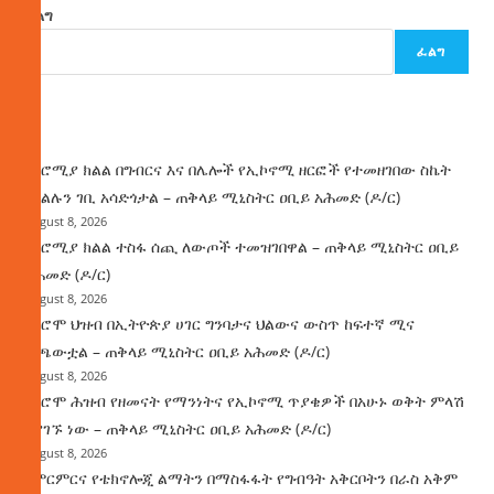
ፈልግ
ፈልግ
ዜና
በኦሮሚያ ክልል በግብርና እና በሌሎች የኢኮኖሚ ዘርፎች የተመዘገበው ስኬት
የክልሉን ገቢ አሳድጎታል – ጠቅላይ ሚኒስትር ዐቢይ አሕመድ (ዶ/ር)
August 8, 2026
በኦሮሚያ ክልል ተስፋ ሰጪ ለውጦች ተመዝገበዋል – ጠቅላይ ሚኒስትር ዐቢይ
አሕመድ (ዶ/ር)
August 8, 2026
የኦሮሞ ህዝብ በኢትዮጵያ ሀገር ግንባታና ህልውና ውስጥ ከፍተኛ ሚና
ተጫውቷል – ጠቅላይ ሚኒስትር ዐቢይ አሕመድ (ዶ/ር)
August 8, 2026
የኦሮሞ ሕዝብ የዘመናት የማንነትና የኢኮኖሚ ጥያቄዎች በአሁኑ ወቅት ምላሽ
እያገኙ ነው – ጠቅላይ ሚኒስትር ዐቢይ አሕመድ (ዶ/ር)
August 8, 2026
የምርምርና የቴክኖሎጂ ልማትን በማስፋፋት የግብዓት አቅርቦትን በራስ አቅም