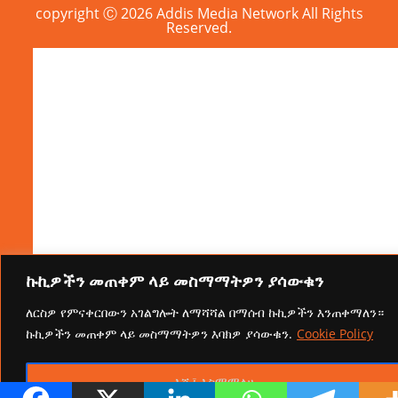
copyright Ⓒ 2026 Addis Media Network All Rights
Reserved.
ኩኪዎችን መጠቀም ላይ መስማማትዎን ያሳውቁን
ለርስዎ የምናቀርበውን አገልግሎት ለማሻሻል በማሰብ ኩኪዎችን እንጠቀማለን።
ኩኪዎችን መጠቀም ላይ መስማማትዎን እባክዎ ያሳውቁን.
Cookie Policy
እሺ፤ እስማማለሁ