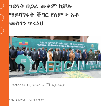
አንድነት በጋራ መቆም ከቻሉ
የማይሻገሩት ችግር የለም ፦ አቶ
ተመስገን ጥሩነህ
October 15, 2024
ኢትዮጵያ
AMN- ጥቅምት 5/2017 ዓ.ም