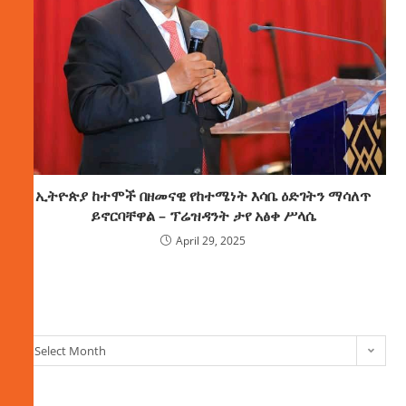
ኢትዮጵያ ከተሞች በዘመናዊ የከተሜነት እሳቤ ዕድገትን ማሳለጥ
ይኖርባቸዋል – ፕሬዝዳንት ታየ አፅቀ ሥላሴ
April 29, 2025
ክምችት
Select Month