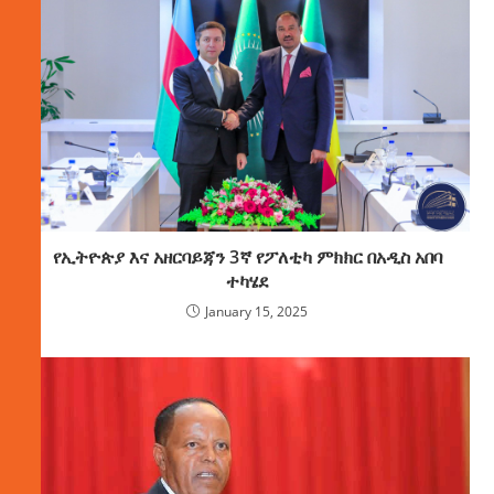
የኢትዮጵያ እና አዘርባይጃን 3ኛ የፖለቲካ ምክክር በአዲስ አበባ
ተካሄደ
January 15, 2025