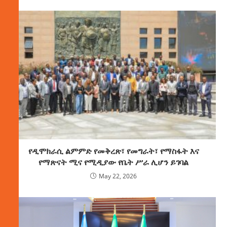
የዲሞክራሲ ልምምድ የመቅረጽ፣ የመግራት፣ የማስፋት እና
የማጽናት ሚና የሚዲያው የቤት ሥራ ሊሆን ይገባል
May 22, 2026