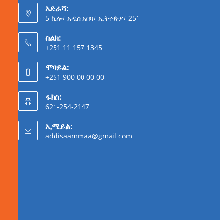
አድራሻ:
5 ኪሎ፣ አዲስ አበባ፣ ኢትዮጵያ፣ 251
ስልክ:
+251 11 157 1345
ሞባይል:
+251 900 00 00 00
ፋክስ:
621-254-2147
ኢሜይል:
addisaammaa@gmail.com