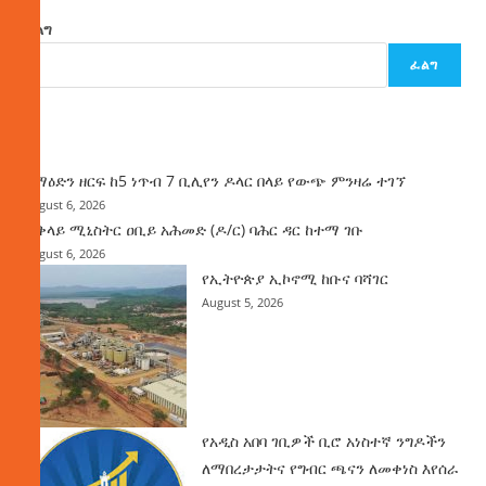
ፈልግ
ፈልግ
ዜና
ከማዕድን ዘርፍ ከ5 ነጥብ 7 ቢሊየን ዶላር በላይ የውጭ ምንዛሬ ተገኘ
August 6, 2026
ጠቅላይ ሚኒስትር ዐቢይ አሕመድ (ዶ/ር) ባሕር ዳር ከተማ ገቡ
August 6, 2026
የኢትዮጵያ ኢኮኖሚ ከቡና ባሻገር
August 5, 2026
የአዲስ አበባ ገቢዎች ቢሮ አነስተኛ ንግዶችን
ለማበረታታትና የግብር ጫናን ለመቀነስ እየሰራ