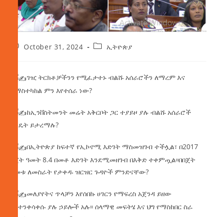
October 31, 2024
ኢትዮጵያ
ገዢ ትርክቶቻችንን የሚፈታተኑ ብልሹ አሰራሮችን ለማረም እና
ለማስተካከል ምን እየተሰራ ነው?
ከኢንቨስትመንት መሬት አቅርቦት ጋር ተያይዞ ያሉ ብልሹ አሰራሮች
እንዴት ይታረማሉ?
በኢትዮጵያ ከፍተኛ የኢኮኖሚ እድገት ማስመዝገብ ተችሏል፣ በ2017
በጀት ዓመት 8.4 በመቶ እድገት እንደሚመዘገብ በእቅድ ተቀምጧል፡፡በበጀት
ዓመቱ ለመስራት የታቀዱ ዝርዝር ጉዳዮች ምንድናቸው?
መለያየትና ጥላቻን እየሰበኩ ሀገርን የማፍረስ አጀንዳ ይዘው
እየተንቀሳቀሱ ያሉ ኃይሎች አሉ፡፡ ሰላማዊ መፍትሄ እና ህግ የማስከበር ስራ