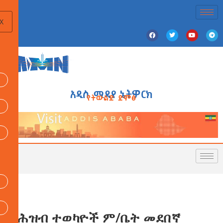
X
አዲስ ሚዲያ ኔትዎርክ
የትውልድ ድምፅ
የሕዝብ ተወካዮች ም/ቤት መደበኛ