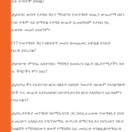
እንዴት ተጣጥሞ ይጓዛል?
የሀገር ውስጥ የታክስ ገቢን ማሳደግና የመንግስት ወጪን ውጤታማ በሆነ
መንገድ ጥቅም ላይ ለማዋል የተሻለ ውጤት ቢመዘግብም የታክስ ገቢ
በተፈለገው መጠን አላደገም፡፡
በ2017 የመንግስት ገቢን በከፍተኛ መጠን ለመጨመር አቅዷል እንዴት
ተግባራዊ ይደረጋል?
የውጭ ምንዛሬ አስተዳደር ማሻሻያ ከመደረጉ በፊት በኢኮኖሚያችን ላይ
የነበሩ ችግሮችን ምን ነበሩ?
የሀገራችን የፋይናንስ ዘርፍ ባለፉት ስድስት ዓመታት በሁሉም የአገልግሎት
መስኮች ጥሩ ውጤት እያስመዘገበ ነው፡፡የፋይናንስ ዘርፍ የእስካሁን አፈጻጸምን
ቢያብራሩልን?
የኢትዮጵያ መንግስት ከሶማሌላንድ ጋር በተፈራረመው የመግባቢያ ሰነድ
የተፈጠረውን አላስፈላጊ የዲፕሎማሲ ውጥረት ለማርገብ እና የሀገሪቱን ገጽታ
ለማጠልሸት የሚካሄደውን ዘመቻ የማክሸፍ ስራ መሰራቱ ተገልጿል፡፡ተግባራቱ