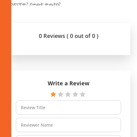
ምንድናቸው? ያመጡት ውጤትስ?
0 Reviews ( 0 out of 0 )
Write a Review