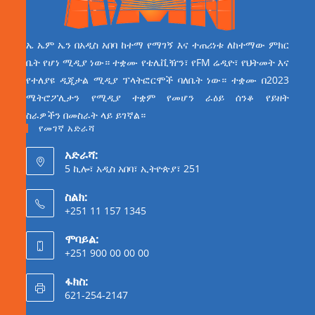
ኤ ኤም ኤን በአዲስ አበባ ከተማ የማገኝ እና ተጠሪነቱ ለከተማው ምክር
ቤት የሆነ ሚዲያ ነው። ተቋሙ የቴሌቪዥን፣ የFM ሬዲዮ፣ የህትመት እና
የተለያዩ ዲጂታል ሚዲያ ፕላትፎርሞች ባለቤት ነው። ተቋሙ በ2023
ሜትሮፖሊታን የሚዲያ ተቋም የመሆን ራዕይ ሰንቆ የይዘት
ስራዎችን በመስራት ላይ ይገኛል።
የመገኛ አድራሻ
አድራሻ:
5 ኪሎ፣ አዲስ አበባ፣ ኢትዮጵያ፣ 251
ስልክ:
+251 11 157 1345
ሞባይል:
+251 900 00 00 00
ፋክስ:
621-254-2147