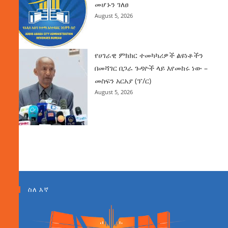
መሆኑን ገለፀ
August 5, 2026
የሀገራዊ ምክክር ተመካካሪዎች ልዩነቶችን
በመሻገር በጋራ ጉዳዮች ላይ እየመከሩ ነው –
መስፍን አርአያ (ፕ/ር)
August 5, 2026
ስለ እኛ