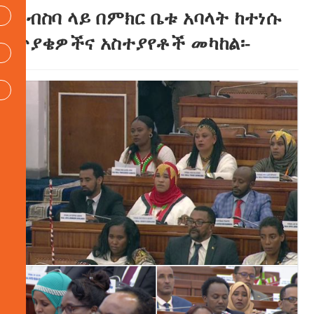
ስብስባ ላይ በምክር ቤቱ አባላት ከተነሱ
ጥያቄዎችና አስተያየቶች መካከል፡-