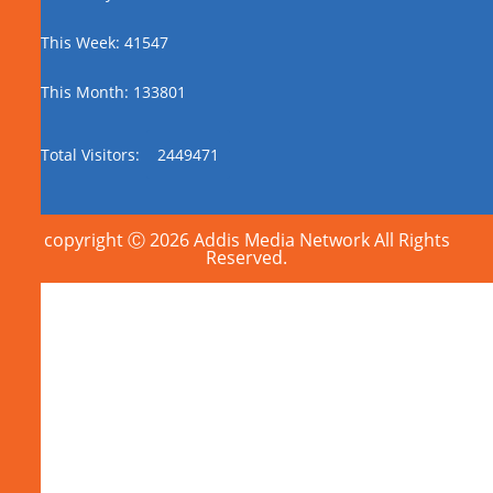
This Week: 41547
This Month: 133801
Total Visitors:
2449471
copyright Ⓒ 2026 Addis Media Network All Rights
Reserved.