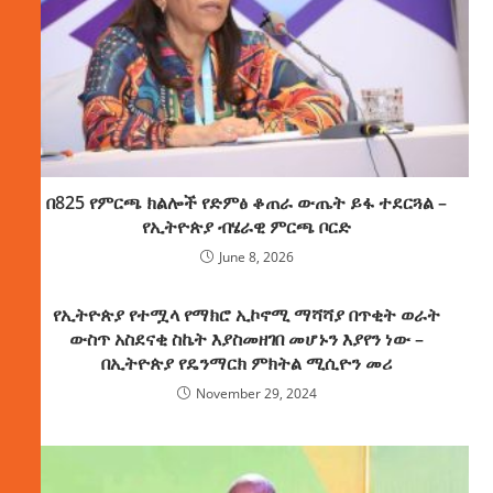
በ825 የምርጫ ክልሎች የድምፅ ቆጠራ ውጤት ይፋ ተደርጓል –
የኢትዮጵያ ብሄራዊ ምርጫ ቦርድ
June 8, 2026
የኢትዮጵያ የተሟላ የማክሮ ኢኮኖሚ ማሻሻያ በጥቂት ወራት
ውስጥ አስደናቂ ስኬት እያስመዘገበ መሆኑን እያየን ነው –
በኢትዮጵያ የዴንማርክ ምክትል ሚሲዮን መሪ
November 29, 2024