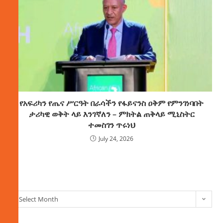
የአፍሪካን የጤና ሥርዓት በራሳችን የፋይናንስ ዐቅም የምንገነባበት
ታሪካዊ ወቅት ላይ እንገኛለን – ምክትል ጠቅላይ ሚኒስትር
ተመስገን ጥሩነህ
July 24, 2026
ክምችት
Select Month