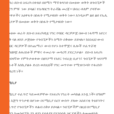
በሃገረ-ደቡብ አፍሪካ በተለይ በሰሜን ማፑቱላንድ በመፀው ወቅት ለጎብኚዎች
እጅግ ምቹ ነው ይላል፤ የሴዳበርግ ትራቭል መረጃ። ህብረ-ቀለም ያላቸው
ዕጽዋቶችና አዕዋፋት በስፋት የሚታዩበት ወቅት ነው፡፡ እንዲሁም ልዩ ልዩ የኤሊ
ዝርያዎች በመፀው ወቅት በስፋት የሚታዩበት ነው፡፡
በመፀው ወራት ደቡብ አፍሪካዊቷ ሃገር የባህር ዳርቻዎቿ በውብ ነፋሻማ አየርና
ሞቅ ባለ ጸሃይ ታጅበው የጎብኚዎችን ስሜት ሰቅዘው ይይዛሉ፡፡ ከእነዚህ ውብ
የባህር ዳርቻዎች በተጨማሪ፣ ውብ የሆኑ ከተሞቿና ሌሎች ተፈጥሯዊ
መስህቦቿ ለቱሪስቶች ምቹና ተመራጭ መዳረሻ ያደርጋታል፡፡ ደቡብ አፍሪካ
በአብዛኛው የምትታወቀው በፀሃያማ የአየር ንብረቷ ሲሆን፤ ጎብኚዎች ዝናባማ
ወራቶች እስኪያልፉ ድረስ ወደዚህች ሃገር መጥተው የሚዝናኑባት የቱሪስት
መዳረሻ ነች።
ናሚቢያ
ናሚቢያ ተፈጥሮ ካደመቀቻቸው የአፍሪካ ሃገራት መካከል አንዷ ነች፡፡ በዓለም
ላይ እጅግ ጥንታዊ በሆነው በናሚቢያ በረሃ ውስጥ ያለው አስደናቂ ትዕይንትና
ተፈጥሮ የጎብኚዎችን ቀልብ ሰቅዞ ይይዛል። ጎብኚዎችም በዚህ በናሚቢያ
በረሃን ከመጎብኘት ጎን ለጎን የተለያዩ የእንስሳት ዝርያዎችን ለመመልከት