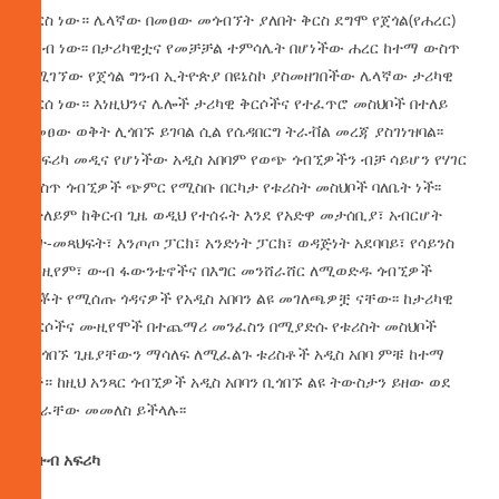
ቅርስ ነው። ሌላኛው በመፀው መጎብኘት ያለበት ቅርስ ደግሞ የጀጎል(የሐረር)
ግንብ ነው፡፡ በታሪካዊቷና የመቻቻል ተምሳሌት በሆነችው ሐረር ከተማ ውስጥ
የሚገኘው የጀጎል ግንብ ኢትዮጵያ በዩኔስኮ ያስመዘገበችው ሌላኛው ታሪካዊ
ቅርሰ ነው። እነዚህንና ሌሎች ታሪካዊ ቅርሶችና የተፈጥሮ መስህቦች በተለይ
በመፀው ወቅት ሊጎበኙ ይገባል ሲል የሴዳበርግ ትራቭል መረጃ ያስገነዝባል፡፡
የአፍሪካ መዲና የሆነችው አዲስ አበባም የወጭ ጎብኚዎችን ብቻ ሳይሆን የሃገር
ውስጥ ጎብኚዎች ጭምር የሚስቡ በርካታ የቱሪስት መስህቦች ባለቤት ነች፡፡
በተለይም ከቅርብ ጊዜ ወዲህ የተሰሩት እንደ የአድዋ መታሰቢያ፣ አብርሆት
ቤተ-መጻህፍት፣ እንጦጦ ፓርክ፣ አንድነት ፓርክ፣ ወዳጅነት አደባባይ፣ የሳይንስ
ሙዚየም፣ ውብ ፋውንቴኖችና በእግር መንሸራሸር ለሚወድዱ ጎብኚዎች
ምቾት የሚሰጡ ጎዳናዎች የአዲስ አበባን ልዩ መገለጫዎቿ ናቸው፡፡ ከታሪካዊ
ቅርሶችና ሙዚየሞች በተጨማሪ መንፈስን በሚያድሱ የቱሪስት መስህቦች
እየጎበኙ ጊዜያቸውን ማሳለፍ ለሚፈልጉ ቱሪስቶች አዲስ አበባ ምቹ ከተማ
ነች። ከዚህ አንጻር ጎብኚዎች አዲስ አበባን ቢጎበኙ ልዩ ትውስታን ይዘው ወደ
ሃገራቸው መመለስ ይችላሉ፡፡
ደቡብ
አፍሪካ