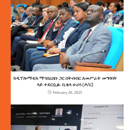
ከዲፕሎማቲክ ማኀበረሰቡ ጋር በትብብር ለመሥራት መግባባት
ላይ ተደርሷል- ቢቂላ ሁሪሳ (ዶ/ር)
February 26, 2025