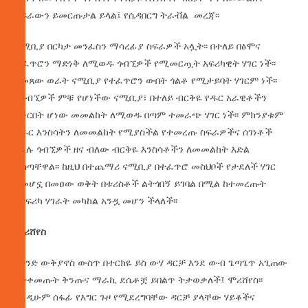
ስፍራውን ይመርጡታል ይላል፤ የሴዳበርግ ትራቭል መረጃ፡፡
ናሚቢያ በርካታ መንፈስን ማሳረፊያ ስፍራዎች አሏት፡፡ በተለይ በፅሞና
ተፈጥሮን ማድነቅ ለሚወዱ ጎብኚዎች የሚመርጧት አፍሪካዊት ሃገር ነች፡፡
በመጸው ወራት ናሚቢያ የተፈጥሮን ውበት ጎልቶ የሚታይባት ሃገርም ነች፡፡
ለጎብኚዎች ምቹ የሆነችው ናሚቢያ፣ በተለይ ብርቅዬ የዱር አራዊቶችን
በቅርበት ሆነው መመልከት ለሚወዱ በጣም ተመራጭ ሃገር ነች፡፡ ምክንያቱም
የዱር እንስሳትን ለመመልከት የሚያስችል የተመረጡ ስፍራዎችና ሰገነቶች
ስላሉ ጎብኚዎች ዘና ብለው ብርቅዬ እንስሳቶችን ለመመልከት እድል
ይሰጣቸዋል፡፡ ከዚህ በተጨማሪ ናሚቢያ በተፈጥሮ መስህቦች የታደለች ሃገር
በመሆኗ በመፀው ወቅት በቱሪስቶች ልትጎበኝ ይገባል በሚል ከተመረጡት
የአፍሪካ ሃገራት መካከል አንዷ መሆን ችላለች፡፡
ሞሪሸየስ
በህንድ ውቅያኖስ ውስጥ በተርክዬ ይስ ውሃ ዳርቻ እንደ ውብ ጌጣጌጥ አጊጠው
በተቀመጡት ቅንጡና ማራኪ ደሴቶቿ ይበልጥ ትታወቃለች፤ ሞሪሸየስ፡፡
እንዲሁም ሰፋፊ የእግር ጉዞ የሚደረግባቸው ዳርቻ ያላቸው ሃይቆችና