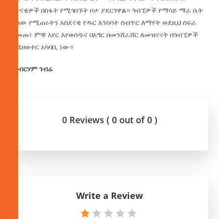
አድናቂዎች በስፋት የሚጎበኙት ቦታ ያደርገዋል። ጎብኚዎች የማሳይ ማራ ቤት
ብለው የሚጠሩትን አስደናቂ የዱር እንስሳት ስብጥር ለማየት ወደዚህ ስፍራ
ሲመጡ፣ ምቹ አየር እየወሰዱና በእግር በመንሸራሸር ለመዝናናት በጎብኚዎች
የሚዘወተር አካባቢ ነው።
በአብርሃም ገብሬ
0 Reviews ( 0 out of 0 )
Write a Review