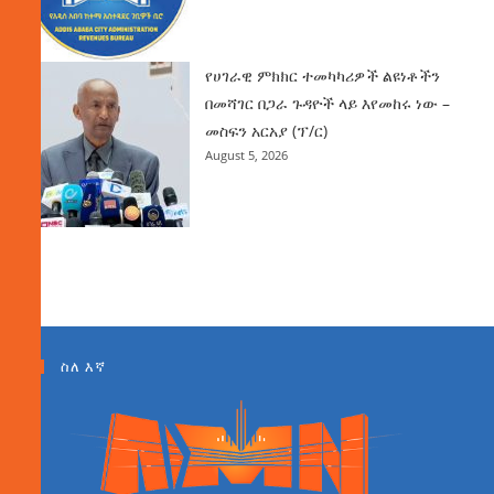
የሀገራዊ ምክክር ተመካካሪዎች ልዩነቶችን
በመሻገር በጋራ ጉዳዮች ላይ እየመከሩ ነው –
መስፍን አርአያ (ፕ/ር)
August 5, 2026
ስለ እኛ