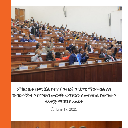
ምክር ቤቱ በወንጀል የተገኘ ንብረትን ህጋዊ ማስመሰል እና
ሽብርተኝነትን በገንዘብ መርዳት ወንጀልን ለመከላከል የወጣውን
የአዋጅ ማሻሻያ አጸደቀ
June 17, 2025