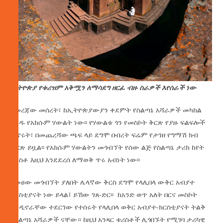
ኢትዮጵያ የቱሪዝም አቅሟን ለማሳደግ ዘርፈ ብዙ ስራዎች እየሰራች ነው
በመረጃው መሰረት፣ ከኢትዮጵያውያን ቀደምት የስልጣኔ አሻራዎች መካከል
አንዱ የአክሱም ሃውልት ነው፡፡ የሃውልቱ ጎን የመስኮት ቅርጽ የያዙ ፍልፍሎች
ሲኖሩት፣ በመጨረሻው ጫፍ ላይ ደግሞ በብረት ፍሬም የታገዘ የግማሽ ክብ
ቅርጽ ይዟል፡፡ የአክሱም ሃውልትን መጎብኘት የሰው ልጅ የስልጣኔ ታሪክ ከየት
ተነስቶ እዚህ እንደደረሰ ለማወቅ ጥሩ አብነት ነው፡፡
በመፀው መጎብኘት ያለበት ሌላኛው ቅርስ ደግሞ የላሊበላ ውቅር አብያተ
ክርስቲያናት ነው ይላል፤ ይኸው ገጸ-ድር፡፡ ከአንድ ወጥ አለት በርና መስኮት
እንዲኖራቸው ተደርገው የተሰሩት የላሊበላ ወቅር አብያተ-ክርስቲያናት ትልቅ
የስልጣኔ አሻራዎች ናቸው። ከዚህ አንጻር ቱሪስቶች ሊጎበኙት የሚገባ ታሪካዊ