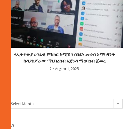
የኢትዮጵያ ሀገራዊ ምክክር ኮሚሽን በበይነ መረብ አማካኝነት
ከዳያስፖራው ማህበረሰብ አጀንዳ ማሰባሰብ ጀመረ
August 1, 2025
ክምችት
Select Month
ፈልግ