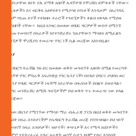
በአይነታቸው ለየት ያሉ ደማቅ አበቦች ሌላኛዎቹ የሞሪሸስ ድምቀቶች ናቸው።
ፏፏቴዎችን እና ብርቅዬ አዕዋፍትን የሚያሳዩ ሰገነቶች እንዲሁም በአረንጓዴ
ቀለም ባጌጡ ደኖች የተከበቡ ተራሮች የጎብኚዎችን ቀልብ በቀላሉ የሚይዙ
መስህቦች ናቸው። ከዚህ አንጻር በመጸው በባህር ዳርቻዎች ውስጥ በሚገኙ
ቅንጡ የመዝናኛ ስፍራዎች እየተንሸራሸሩ ጌዜያቸውን ማሳለፍ ለሚፈልጉ
ጎብኚዎች ሞሪሺየስ ተመራጭ ሃገር ነች ሲል መረጃው አስነብቧል፡፡
ኬንያ
የሴዳበርግ ትራቭል ገጸ-ድር በመጸው ወቅት መጎብኘት አለባት በሚል የመረጣት
ሌላኛዋ ሃገር ምስራቅ አፍሪካዊቷ ሃገር ኬንያ ነች፡፡ በተለይ ህዳርና ታህሳስ ወር
የኬንያ የባህር ዳርቻዎች ነፋሻማ አየራቸው በቱሪስቶች ይበልጥ ይወደዳል።
በእግር መንሸራሸር ለሚሹ ጎብኚዎችም ይህ ወቅት ጥሩ ተመራጭ ነው ይላል
መረጃው፡፡
ሌላው በኬንያ የሚገኘው የማሳይ ማራ ብሔራዊ ፓርክ በዚህ ወቅት መጎብኘት
ያለበት ስፍራ እንደሆነችም የሴዳበርግ ትራቭል መረጃ ያስገነዝባል፡፡ ይህ ዝነኛ
የመዝናኛ ስፍራ አንበሳዎች፣ ዝሆኖች፣ ቀጭኔዎች እና የሜዳ አህያዎችን
ጨምሮ የተትረፈረፈ የዱር አራዊት መገኛ ሲሆን ይህም የዱር እንስሳት