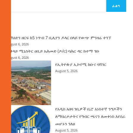
ፈልግ
ዜና
ከማዕድን ዘርፍ ከ5 ነጥብ 7 ቢሊየን ዶላር በላይ የውጭ ምንዛሬ ተገኘ
August 6, 2026
ጠቅላይ ሚኒስትር ዐቢይ አሕመድ (ዶ/ር) ባሕር ዳር ከተማ ገቡ
August 6, 2026
የኢትዮጵያ ኢኮኖሚ ከቡና ባሻገር
August 5, 2026
የአዲስ አበባ ገቢዎች ቢሮ አነስተኛ ንግዶችን
ለማበረታታትና የግብር ጫናን ለመቀነስ እየሰራ
መሆኑን ገለፀ
August 5, 2026