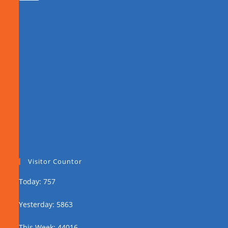
Visitor Countor
Today: 757
Yesterday: 5863
This Week: 44016