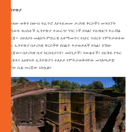
ኢትዮጵያ
በመጸው ወቅት በውብ ተፈጥሮ እየተደመሙ ታሪካዊ ቅርሶችን መጎብኘት
ለሚወዱ ቱሪስቶች ኢትዮጵያ ተመራጭ ሃገር ነች ይላል፤ የሴዳበርግ ትራቭል
መረጃ። በተለያዩ መልክዓ-ምድራዊ አቀማመጥና የአየር ንብረት የምትታወቀው
አገር ኢትዮጵያ በታሪካዊ ቅርሶችዋ ይበልጥ ትታወቃለች ይላል፤ ይኸው
መረጃው፡፡ በታሪካዊ ቤተ ክርስቲያናት፣ መስጊዶች፣ ሃውልቶች፣ ብርቅዬ የዱር
አራዊትና አዕዋፍት ኢትዮጵያን ተለይታ የምትታወቅባቸው መገለጫዎቿ
ናቸው ሲል መረጃው አክሏል፡፡