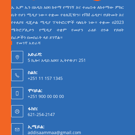
ኤ ኤም ኤን በአዲስ አበባ ከተማ የማገኝ እና ተጠሪነቱ ለከተማው ምክር
ቤት የሆነ ሚዲያ ነው። ተቋሙ የቴሌቪዥን፣ የFM ሬዲዮ፣ የህትመት እና
የተለያዩ ዲጂታል ሚዲያ ፕላትፎርሞች ባለቤት ነው። ተቋሙ በ2023
ሜትሮፖሊታን የሚዲያ ተቋም የመሆን ራዕይ ሰንቆ የይዘት
ስራዎችን በመስራት ላይ ይገኛል።
የመገኛ አድራሻ
አድራሻ:
5 ኪሎ፣ አዲስ አበባ፣ ኢትዮጵያ፣ 251
ስልክ:
+251 11 157 1345
ሞባይል:
+251 900 00 00 00
ፋክስ:
621-254-2147
ኢሜይል:
addisaammaa@gmail.com