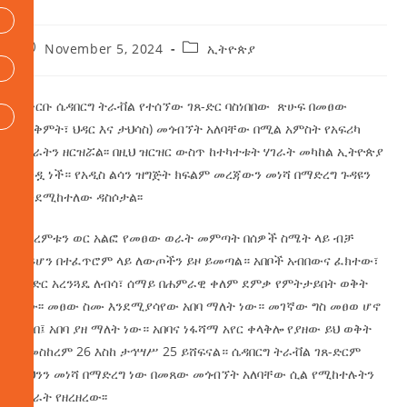
November 5, 2024
ኢትዮጵያ
በቅርቡ ሴዳበርግ ትራቭል የተሰኘው ገጸ-ድር ባስነበበው ጽሁፍ በመፀው
(ጥቅምት፣ ህዳር እና ታህሳስ) መጎብኘት አለባቸው በሚል አምስት የአፍሪካ
ሃገራትን ዘርዝሯል፡፡ በዚህ ዝርዝር ውስጥ ከተካተቱት ሃገራት መካከል ኢትዮጵያ
አንዷ ነች። የአዲስ ልሳን ዝግጅት ክፍልም መረጃውን መነሻ በማድረግ ጉዳዩን
እንደሚከተለው ዳስሶታል፡፡
የክረምቱን ወር አልፎ የመፀው ወራት መምጣት በሰዎች ስሜት ላይ ብቻ
ሳይሆን በተፈጥሮም ላይ ለውጦችን ይዞ ይመጣል። አበቦች አብበውና ፈክተው፣
ምድር አረንጓዴ ለብሳ፣ ሰማይ በሐምራዊ ቀለም ደምቃ የምትታይበት ወቅት
ነው፡፡ መፀው ስሙ እንደሚያሳየው አበባ ማለት ነው። መገኛው ግስ መፀወ ሆኖ
አበበ፤ አበባ ያዘ ማለት ነው። አበባና ነፋሻማ አየር ቀላቅሎ የያዘው ይህ ወቅት
ከመስከረም 26 እስከ ታኅሣሥ 25 ይሸፍናል። ሴዳበርግ ትራቭል ገጸ-ድርም
ይህንን መነሻ በማድረግ ነው በመጸው መጎብኘት አለባቸው ሲል የሚከተሉትን
ሃገራት የዘረዘረው፡፡