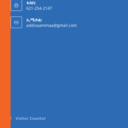
ፋክስ:
621-254-2147
ኢሜይል:
addisaammaa@gmail.com
Visitor Countor