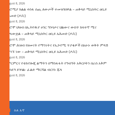
August 8, 2026
በኦሮሚያ ክልል ተስፋ ሰጪ ለውጦች ተመዝገበዋል – ጠቅላይ ሚኒስትር ዐቢይ
አሕመድ (ዶ/ር)
August 8, 2026
የኦሮሞ ህዝብ በኢትዮጵያ ሀገር ግንባታና ህልውና ውስጥ ከፍተኛ ሚና
ተጫውቷል – ጠቅላይ ሚኒስትር ዐቢይ አሕመድ (ዶ/ር)
August 8, 2026
የኦሮሞ ሕዝብ የዘመናት የማንነትና የኢኮኖሚ ጥያቄዎች በአሁኑ ወቅት ምላሽ
እያገኙ ነው – ጠቅላይ ሚኒስትር ዐቢይ አሕመድ (ዶ/ር)
August 8, 2026
የምርምርና የቴክኖሎጂ ልማትን በማስፋፋት የግብዓት አቅርቦትን በራስ አቅም
ማሳደግ ይገባል- ፊልድ ማርሻል ብርሃኑ ጁላ
August 8, 2026
ስለ እኛ