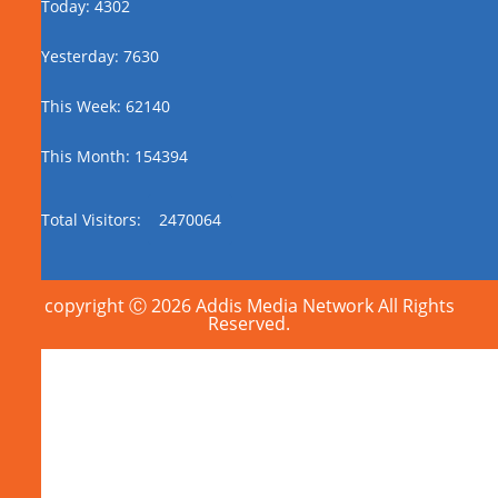
Today: 4302
Yesterday: 7630
This Week: 62140
This Month: 154394
Total Visitors:
2470064
copyright Ⓒ 2026 Addis Media Network All Rights
Reserved.