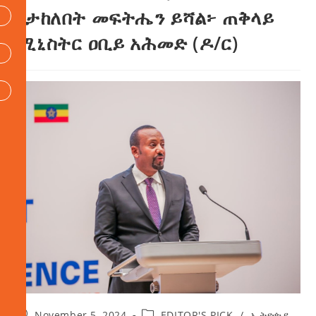
የታከለበት መፍትሔን ይሻል፦ ጠቅላይ
ሚኒስትር ዐቢይ አሕመድ (ዶ/ር)
November 5, 2024
EDITOR'S PICK
/
ኢትዮጵያ