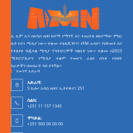
ኤ ኤም ኤን በአዲስ አበባ ከተማ የማገኝ እና ተጠሪነቱ ለከተማው ምክር
ቤት የሆነ ሚዲያ ነው። ተቋሙ የቴሌቪዥን፣ የFM ሬዲዮ፣ የህትመት እና
የተለያዩ ዲጂታል ሚዲያ ፕላትፎርሞች ባለቤት ነው። ተቋሙ በ2023
ሜትሮፖሊታን የሚዲያ ተቋም የመሆን ራዕይ ሰንቆ የይዘት
ስራዎችን በመስራት ላይ ይገኛል።
የመገኛ አድራሻ
አድራሻ:
5 ኪሎ፣ አዲስ አበባ፣ ኢትዮጵያ፣ 251
ስልክ:
+251 11 157 1345
ሞባይል:
+251 900 00 00 00