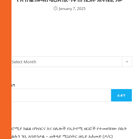
January 7, 2025
ክምችት
Select Month
ፈልግ
ፈልግ
ዜና
በኦሮሚያ ክልል በግብርና እና በሌሎች የኢኮኖሚ ዘርፎች የተመዘገበው ስኬት
የክልሉን ገቢ አሳድጎታል – ጠቅላይ ሚኒስትር ዐቢይ አሕመድ (ዶ/ር)