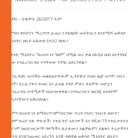
AMN – ጥቅምት 26/2017 ዓ.ም
የምግብ ዋስትናን ማረጋገጥ ፈጠራ የታከለበት መፍትሔን እንደሚሻ ጠቅላይ
ሚኒስትር ዐቢይ አሕመድ (ዶ/ር) ገለጹ።
ጠቅላይ
ሚኒስትሩ “ከረሀብ ነፃ ዓለም” በሚል መሪ ቃል በአዲስ አበባ እየተካሄደ
ባለው ኮንፈረንስ ላይ ተገኝተው ንግግር አድርገዋል።
በእንኳ ደህና መጣችሁ መልእክታቸውም ኢትዮጵያ የሰው ልጅ መገኛ፣ የቡና
መገኛ፣ የራሷ የቀን ቀመር እና ፊደል ያላት ምድረ ቀደምት መሆኗን
ለኮንፈረንሱ ታዳሚዎች አስታውቀዋል። ኮንፍረንሱን ላዘጋጁ አካላትም
ምስጋናቸውን አቅርበዋል።
ዓለምን ከረሀብ ነፃ ለማድረግ በምናደርገው ጥረት የአየር ንብረት ለውጥ፣
በዓለም ዙሪያ ያሉ ግጭቶች፣ የተፈጥሮ አደጋዎች እና ኮቪድ-19 የተፈታተኑን
ቢሆንም ከዚህ ወርቃማ ዓላማችን ሊያቆሙን አልቻሉም፤ ይልቁን ጥረታችንን
በእጥፍ እንድንጨመር አደረጉን እንጂ ብለዋል ጠቅላይ ሚኒስትር ዐቢይ።