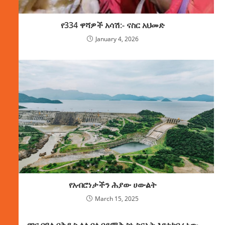
የ334 ዋሻዎች አሳሽ:- ናስር አህመድ
January 4, 2026
የአብሮነታችን ሕያው ሀውልት
March 15, 2025
የገና በዓል በቅዱስ ላሊበላ በደማቅ ስነ ስርአት እየተከበረ ነው