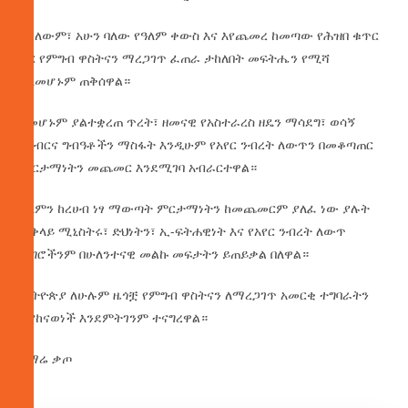
አክለውም፣ አሁን ባለው የዓለም ቀውስ እና እየጨመረ ከመጣው የሕዝበ ቁጥር
ጋር የምግብ ዋስትናን ማረጋገጥ ፈጠራ ታከለበት መፍትሔን የሚሻ
ስለመሆኑም ጠቅሰዋል።
በመሆኑም ያልተቋረጠ ጥረት፣ ዘመናዊ የአስተራረስ ዘዴን ማሳደግ፣ ወሳኝ
የግብርና ግብዓቶችን ማስፋት እንዲሁም የአየር ንብረት ለውጥን በመቆጣጠር
ምርታማነትን መጨመር እንደሚገባ አብራርተዋል።
ዓለምን ከረሀብ ነፃ ማውጣት ምርታማነትን ከመጨመርም ያለፈ ነው ያሉት
ጠቅላይ ሚኒስትሩ፣ ድህነትን፣ ኢ-ፍትሐዊነት እና የአየር ንብረት ለውጥ
ችግሮችንም በሁለንተናዊ መልኩ መፍታትን ይጠይቃል በለዋል።
ኢትዮጵያ ለሁሉም ዜጎቿ የምግብ ዋስትናን ለማረጋገጥ አመርቂ ተግባራትን
እያከናወነች እንደምትገንም ተናግረዋል።
በማሬ ቃጦ