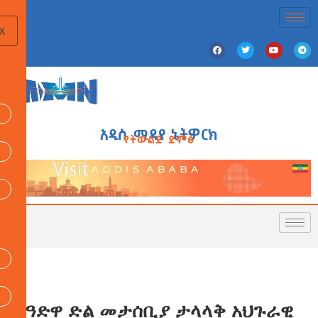
X
አዲስ ሚዲያ ኔትዎርክ
የትውልድ ድምፅ
የዓድዋ ድል መታሰቢያ ታላላቅ አህጉራዊ