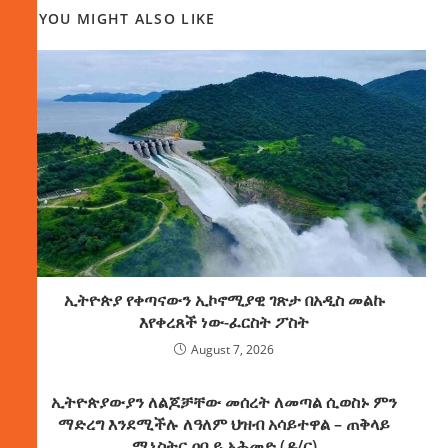
YOU MIGHT ALSO LIKE
ኢትዮጵያ የቀጣናውን ኢኮኖሚያዊ ገጽታ በአዲስ መልኩ
እየቀረጸች ነው-ፈርስት ፖስት
August 7, 2026
ኢትዮጵያውያን ለልጆቻቸው መሰረት ለመጣል ሲወስኑ ምን
ማድረግ እንደሚችሉ ለዓለም ህዝብ አሳይተዋል – ጠቅላይ
ሚኒስትር ዐቢይ አሕመድ (ዶ/ር)