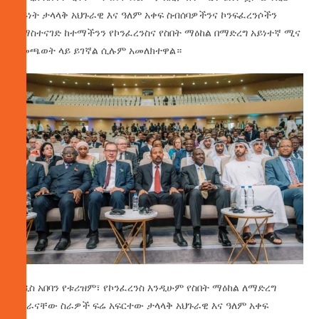
አይነት ታላላቅ አህጉራዊ እና ዓለም አቀፍ ስብሰባዎችንና ኮንፍፈረንሶችን
በማስተናገድ ከተማችንን የኮንፈረንስና የስበት ማዕከል በማድረግ አይነተኛ ሚና
በመጫወት ላይ ይገኛል ሲሉም አመለክተዋል።
አዲስ አበባን የቱሪዝም፣ የኮንፈረንስ እንዲሁም የስበት ማዕከል ለማድረግ
የሰራናቸው ስራዎች ፍሬ አፍርተው ታላላቅ አህጉራዊ እና ዓለም አቀፍ