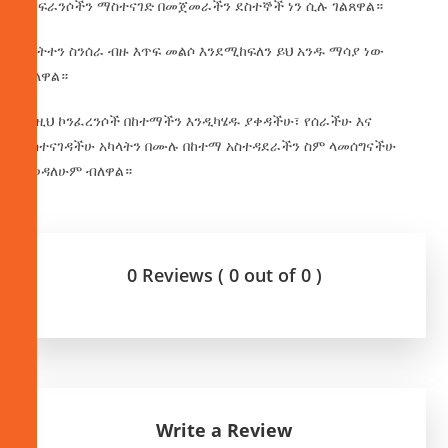
ኮንፍራንሶችን ማስተናገድ በመጀመራችን ደስተኞች ነን ሲሉ ገልጸዋል።
በርትተን ስንሰራ ብዙ እጥፍ መልሶ እንደሚከፍለን ይህ አንዱ ማሳያ ነው
ብለዋል።
እነዚህ ኮንፈረንሶች በከተማችን እንዲካሄዱ ያቀዳችሁ፣ የሰራችሁ እና
ያስተናገዳችሁ አካላትን በሙሉ በከተማ አስተዳደራችን ስም ላመሰግናችሁ
እወዳለሁም ብለዋል።
0 Reviews ( 0 out of 0 )
Write a Review