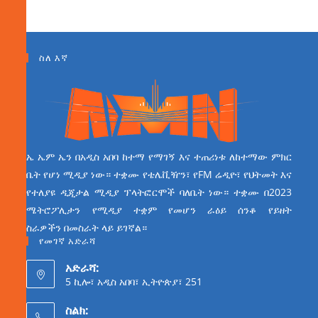
ስለ እኛ
ኤ ኤም ኤን በአዲስ አበባ ከተማ የማገኝ እና ተጠሪነቱ ለከተማው ምክር
ቤት የሆነ ሚዲያ ነው። ተቋሙ የቴሌቪዥን፣ የFM ሬዲዮ፣ የህትመት እና
የተለያዩ ዲጂታል ሚዲያ ፕላትፎርሞች ባለቤት ነው። ተቋሙ በ2023
ሜትሮፖሊታን የሚዲያ ተቋም የመሆን ራዕይ ሰንቆ የይዘት
ስራዎችን በመስራት ላይ ይገኛል።
የመገኛ አድራሻ
አድራሻ:
5 ኪሎ፣ አዲስ አበባ፣ ኢትዮጵያ፣ 251
ስልክ: