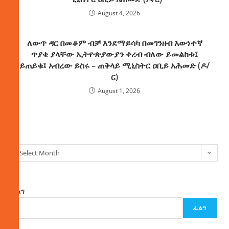
August 4, 2026
ለውጥ ዳር በመቆም ብቻ እንደማይሳካ በመገንዘብ እውነተኛ
ጥያቄ ያላቸው ኢትዮጵያውያን ቀረብ ብለው ይመልከቱ፤
ይጠይቁ፤ አብረው ይስሩ – ጠቅላይ ሚኒስትር ዐቢይ አሕመድ (ዶ/
ር)
August 1, 2026
ክምችት
Select Month
ፈልግ
ፈልግ