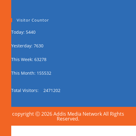
Visitor Countor
Today: 5440
Yesterday: 7630
This Week: 63278
This Month: 155532
Total Visitors:
2471202
copyright Ⓒ 2026 Addis Media Network All Rights
Reserved.