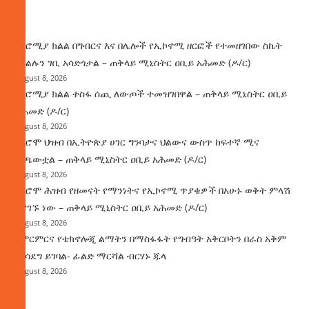
ዜና
በኦሮሚያ ክልል በግብርና እና በሌሎች የኢኮኖሚ ዘርፎች የተመዘገበው ስኬት
የክልሉን ገቢ አሳድጎታል – ጠቅላይ ሚኒስትር ዐቢይ አሕመድ (ዶ/ር)
August 8, 2026
በኦሮሚያ ክልል ተስፋ ሰጪ ለውጦች ተመዝገበዋል – ጠቅላይ ሚኒስትር ዐቢይ
አሕመድ (ዶ/ር)
August 8, 2026
የኦሮሞ ህዝብ በኢትዮጵያ ሀገር ግንባታና ህልውና ውስጥ ከፍተኛ ሚና
ተጫውቷል – ጠቅላይ ሚኒስትር ዐቢይ አሕመድ (ዶ/ር)
August 8, 2026
የኦሮሞ ሕዝብ የዘመናት የማንነትና የኢኮኖሚ ጥያቄዎች በአሁኑ ወቅት ምላሽ
እያገኙ ነው – ጠቅላይ ሚኒስትር ዐቢይ አሕመድ (ዶ/ር)
August 8, 2026
የምርምርና የቴክኖሎጂ ልማትን በማስፋፋት የግብዓት አቅርቦትን በራስ አቅም
ማሳደግ ይገባል- ፊልድ ማርሻል ብርሃኑ ጁላ
August 8, 2026