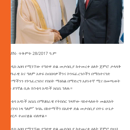
AMN- ጥቅምት 28/2017 ዓ.ም
በአዲስ አበባ የሚገኘው የዓድዋ ድል መታሰቢያ ከተመረቀ ዕለት ጀምሮ ታላላቅ
አህጉራዊ እና ዓለም አቀፍ ስብሰባዎችንና ኮንፍፈረንሶችን በማስተናገድ
ከተማችንን የኮንፈረንስና የስበት ማዕከል በማድረግ አይነተኛ ሚና በመጫወት
ላይ ይገኛል ሲሉ ከንቲባ አዳነች አቤቤ ገለጹ።
ከንቲባ
አዳነች አቤቤ በማህበራዊ የትስስር ገጻቸው ባስተላለፉት መልእክት
“ከረሃብ ነጻ ዓለም” ጉባኤ በከተማችን በአድዋ ድል መታሰቢያ በጥሩ ሁኔታ
ተካሂዶ ተጠናቋል ብለዋል።
በአዲስ አበባ የሚገኘው የዓድዋ ድል መታሰቢያ ከተመረቀ ዕለት ጀምሮ የዚህ