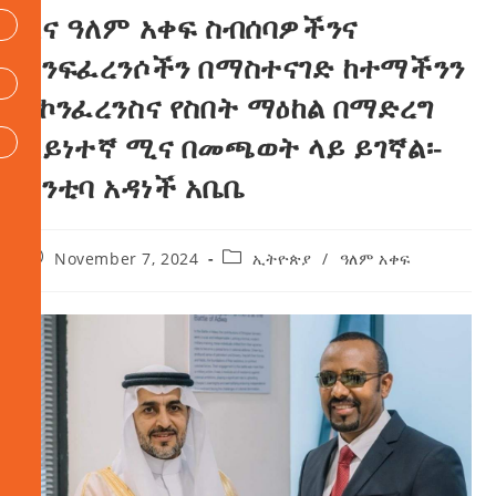
እና ዓለም አቀፍ ስብሰባዎችንና
ኮንፍፈረንሶችን በማስተናገድ ከተማችንን
የኮንፈረንስና የስበት ማዕከል በማድረግ
አይነተኛ ሚና በመጫወት ላይ ይገኛል፡-
ከንቲባ አዳነች አቤቤ
November 7, 2024
ኢትዮጵያ
/
ዓለም አቀፍ