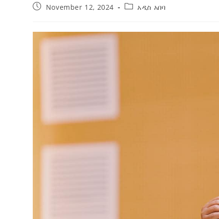
November 12, 2024
አዲስ አበባ
ብልፅግና ፓርቲ የምርጫ ውክልናውን ወደ
ተጨባጭ የልማት ስኬቶች ለመቀየር እየሰራ ነው
2ኛው የአዲስ ሚዲያ ኔትዎርክ አመራሮች እ
ሠራተኞች ስፖርት ፌስቲቫል በቴሌቪዥን ዘ
August 7, 2026
አሸናፊነት ተጠናቀቀ
August 1, 2026