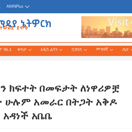
ጂ
AMNPlus
ሚዲያ ኔትዎርክ
የትውልድ ድምፅ
 96.3
ቀጥታ
አዲስ ልሳን
ቢዝነስ
መዝናኛ
ጤና
ውን ክፍተት በመፍታት ለነዋሪዎቿ
አሕመድ (ዶ/ር)
ንኛ ተተርጉሞ በቅርቡ
ት ሁሉም አመራር በትጋት አቅዶ
 አዳነች አቤቤ
 3, 2026