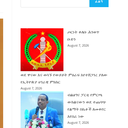
ፈልግ
ሰት
ገንባት
ዜና
ጦርነት ቀለቡ ሕገወጥ
ቡድን
August 7, 2026
ወደ ዋናው እና ወሳኙ የውይይት ምዕራፍ እየተሸጋገረ ያለው
የኢትዮጵያ ሀገራዊ ምክክር
August 7, 2026
ብልፅግና ፓርቲ የምርጫ
ውክልናውን ወደ ተጨባጭ
የልማት ስኬቶች ለመቀየር
እየሰራ ነው
August 7, 2026