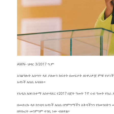
AMN- ህዳር 3/2017 ዓ.ም
አገልግሎት አሰጣጥ ላይ ያለውን ክፍተት በመፍታት ለነዋሪዎቿ ምቹ የሆነ
አዳነች አቤቤ አሳሰቡ፡፡
የአዲስ
አበባ ከተማ አስተዳደር የ2017 በጀት ዓመት 1ኛ ሩብ ዓመት የስራ
በመድረኩ ላይ ከንቲባ አዳነች አቤቤ በግምገማችን እቅዳችንን የከወንበትን
በትኩረት መገምገም ተገቢ ነው ብለዋል፡፡