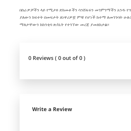
በስራዎቻችን ላይ የሚታዩ ድክመቶችን ሳንሸፋፍን መገምገማችን አንዱ የጥን
ያለውን ክፍተት በመፍታት ለነዋሪዎቿ ምቹ የሆነች ከተማ ለመገንባት ሁሉ
ማለታቸውን ከከንቲባ ጽ/ቤት የተገኘው መረጃ ያመለክታል፡፡
0 Reviews ( 0 out of 0 )
Write a Review