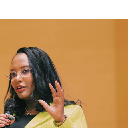
ኢትዮጵያ የቀጣናውን ኢኮኖሚያዊ ገጽታ በአዲስ
አዲስ ሚዲያ ኔትዎርክ በይዘት ስራዎቹ የሀ
መልኩ እየቀረጸች ነው-ፈርስት ፖስት
ተቃውሞ የበዛበት የፊፋ አዲሱ እቅድ
ትርክትን በማረም እና የወል ትርክትን በመ
ና
ሃላፊነቱን እየተወጣ ይገኛል
August 7, 2026
July 30, 2026
ርፍ
AmnAdmin
October 17, 2025