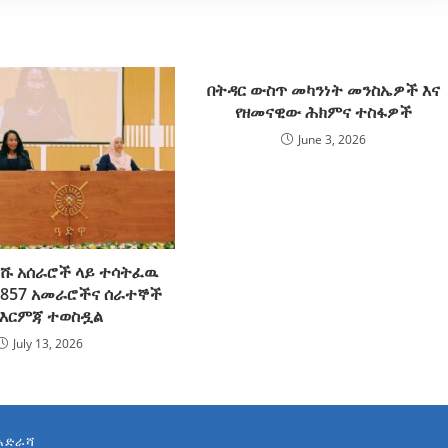
በትዳር ውስጥ መካንነት መንስኤዎች እና
የዘመናዊው ሕክምና ተስፋዎች
June 3, 2026
ሹ አሰራሮች ላይ ተሳትፈዉ
ህ 857 አመራሮችና ሰራተኞች
 እርምጃ ተወስዷል
July 13, 2026
አድራሻ