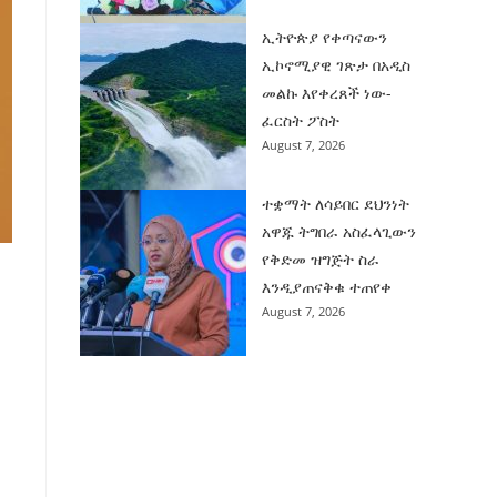
ኢትዮጵያ የቀጣናውን
ኢኮኖሚያዊ ገጽታ በአዲስ
መልኩ እየቀረጸች ነው-
ፈርስት ፖስት
August 7, 2026
ተቋማት ለሳይበር ደህንነት
አዋጁ ትግበራ አስፈላጊውን
የቅድመ ዝግጅት ስራ
እንዲያጠናቅቁ ተጠየቀ
August 7, 2026