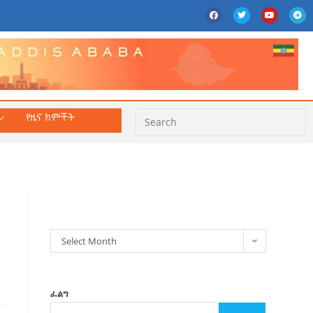
የዜና ክምችት
ክምችት
Select Month
ፈልግ