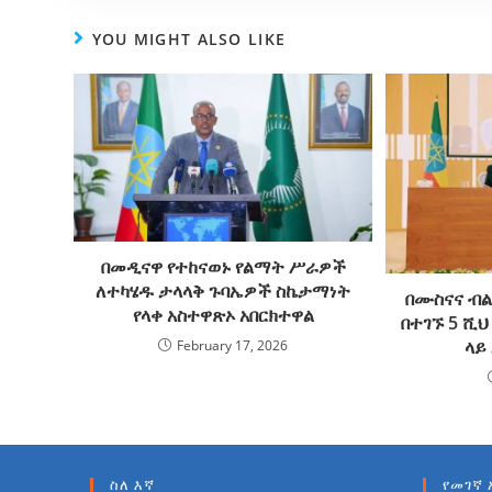
YOU MIGHT ALSO LIKE
በመዲናዋ የተከናወኑ የልማት ሥራዎች
ለተካሄዱ ታላላቅ ጉባኤዎች ስኬታማነት
በሙስናና ብል
የላቀ አስተዋጽኦ አበርክተዋል
በተገኙ 5 ሺ
ላይ
February 17, 2026
ስለ እኛ
የመገኛ 