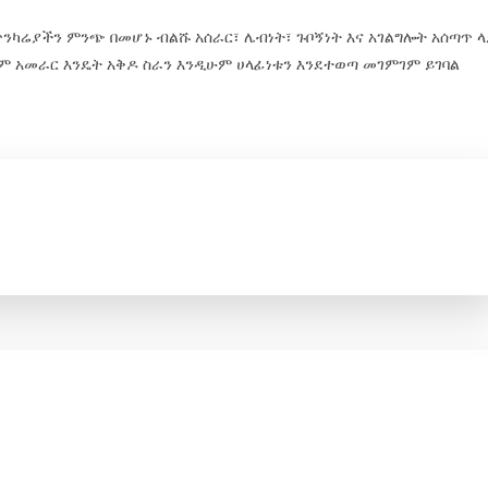
ካሬያችን ምንጭ በመሆኑ ብልሹ አሰራር፣ ሌብነት፣ ጉቦኝነት እና አገልግሎት አሰጣጥ ላ
ም አመራር እንዴት አቅዶ ስራን እንዲሁም ሀላፊነቱን እንደተወጣ መገምገም ይገባል