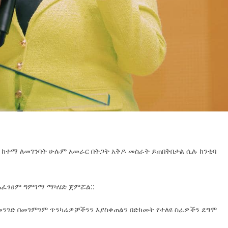
ች ከተማ ለመገንባት ሁሉም አመራር በትጋት አቅዶ መስራት ይጠበቅበታል ሲሉ ከንቲባ
 አፈፃፀም ግምገማ ማካሄድ ጀምሯል::
 መንገድ በመገምገም ጥንካሬዎቻችንን እያስቀጠልን በድክመት የተለዩ ስራዎችን ደግሞ