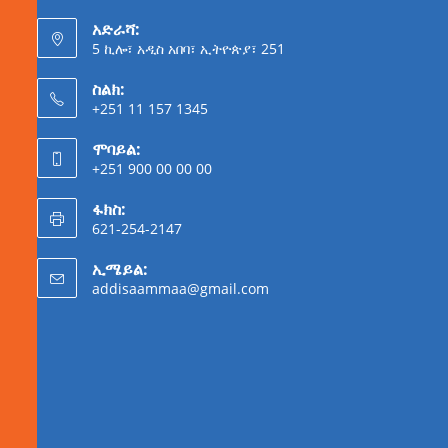
አድራሻ:
5 ኪሎ፣ አዲስ አበባ፣ ኢትዮጵያ፣ 251
ስልክ:
+251 11 157 1345
ሞባይል:
+251 900 00 00 00
ፋክስ:
621-254-2147
ኢሜይል:
addisaammaa@gmail.com