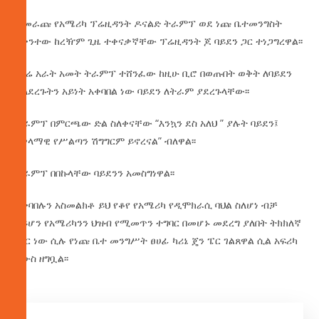
ተመራጩ የአሜሪካ ፕሬዚዳንት ዶናልድ ትራምፕ ወደ ነጩ ቤተመንግስት
አቅንተው ከረዥም ጊዜ ተቀናቃኛቸው ፕሬዚዳንት ጆ ባይደን ጋር ተነጋግረዋል፡፡
የዛሬ
አራት አመት ትራምፕ ተሸንፈው ከዚሁ ቢሮ በወጡበት ወቅት ለባይደን
ያላደረጉትን አይነት አቀባበል ነው ባይደን ለትራም ያደረጉላቸው፡፡
ትራምፕ በምርጫው ድል ስለቀናቸው “እንኳን ደስ አለህ ” ያሉት ባይደን፤
“ሠላማዊ የሥልጣን ሽግግርም ይኖረናል” ብለዋል፡፡
ትራምፕ በበኩላቸው ባይደንን አመስግነዋል፡፡
አቀባበሉን አስመልክቶ ይህ የቆየ የአሜሪካ የዲሞክራሲ ባህል ስለሆነ ብቻ
ሳይሆን የአሜሪካንን ህዝብ የሚመጥን ተግባር በመሆኑ መደረግ ያለበት ትክክለኛ
ነገር ነው ሲሉ የነጩ ቤተ መንግሥት ፀሀፊ ካሪኔ ጄን ፔር ገልጸዋል ሲል አፍሪካ
ኒውስ ዘግቧል፡፡