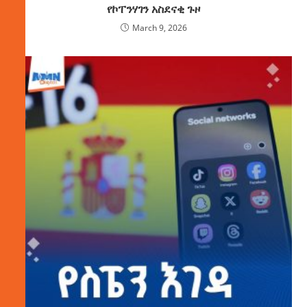
የኮፐንሃገን አስደናቂ ጉዞ
March 9, 2026