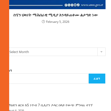
ስፔን ህጻናት ማሕበራዊ ሚዲያ እንዳይጠቀሙ ልታግድ ነው
February 5, 2026
ክምችት
Select Month
ፈልግ
ፈልግ
ዜና
ከማዕድን ዘርፍ ከ5 ነጥብ 7 ቢሊየን ዶላር በላይ የውጭ ምንዛሬ ተገኘ
August 6, 2026