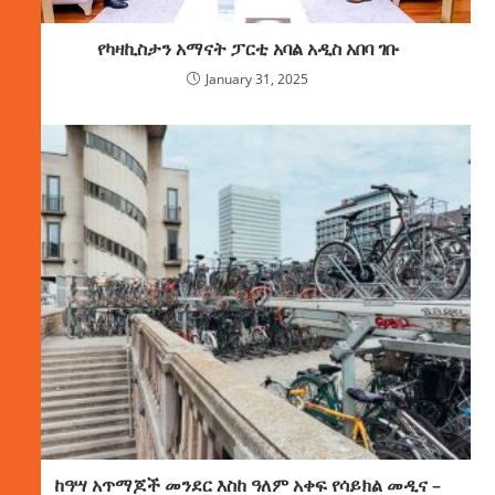
የካዛኪስታን አማናት ፓርቲ አባል አዲስ አበባ ገቡ
January 31, 2025
ከዓሣ አጥማጆች መንደር እስከ ዓለም አቀፍ የሳይክል መዲና –