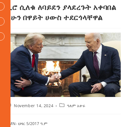
ቢሮ ሲለቁ ለባይደን ያላደረጉት አቀባበል
አሁን በዋይት ሀውስ ተደርጎላቸዋል
November 14, 2024
ዓለም አቀፍ
AMN- ህዳር 5/2017 ዓ.ም