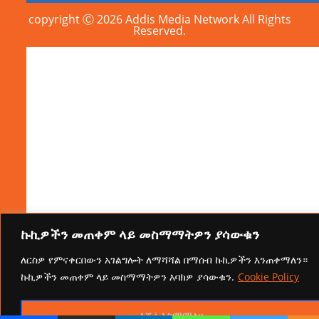
copyright Ⓒ 2026 Addis Media Network All Rights
Reserved.
ኩኪዎችን መጠቀም ላይ መስማማትዎን ያሳውቁን
ለርስዎ የምናቀርበውን አገልግሎት ለማሻሻል በማሰብ ኩኪዎችን እንጠቀማለን።
ኩኪዎችን መጠቀም ላይ መስማማትዎን እባክዎ ያሳውቁን.
Cookie Policy
እሺ፤ እስማማለሁ