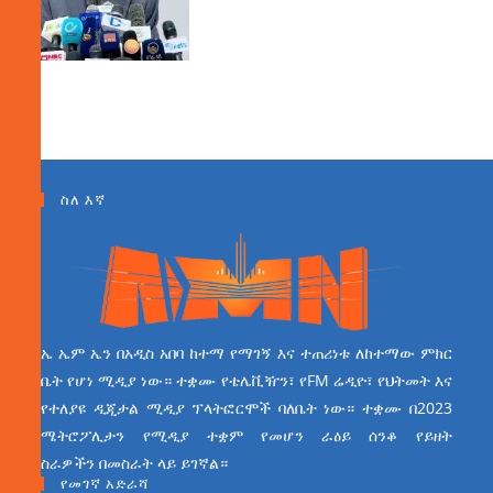
ስለ እኛ
ኤ ኤም ኤን በአዲስ አበባ ከተማ የማገኝ እና ተጠሪነቱ ለከተማው ምክር
ቤት የሆነ ሚዲያ ነው። ተቋሙ የቴሌቪዥን፣ የFM ሬዲዮ፣ የህትመት እና
የተለያዩ ዲጂታል ሚዲያ ፕላትፎርሞች ባለቤት ነው። ተቋሙ በ2023
ሜትሮፖሊታን የሚዲያ ተቋም የመሆን ራዕይ ሰንቆ የይዘት
ስራዎችን በመስራት ላይ ይገኛል።
የመገኛ አድራሻ