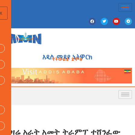
X
አዲስ ሚዲያ ኔትዎርክ
የትውልድ ድምፅ
የዛሬ አራት አመት ትራምፕ ተሸንፈው