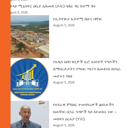
ጠቅላይ ሚኒስትር ዐቢይ አሕመድ (ዶ/ር) ባሕር ዳር ከተማ ገቡ
August 6, 2026
የኢትዮጵያ ኢኮኖሚ ከቡና ባሻገር
August 5, 2026
የአዲስ አበባ ገቢዎች ቢሮ አነስተኛ ንግዶችን
ለማበረታታትና የግብር ጫናን ለመቀነስ እየሰራ
መሆኑን ገለፀ
August 5, 2026
የሀገራዊ ምክክር ተመካካሪዎች ልዩነቶችን
በመሻገር በጋራ ጉዳዮች ላይ እየመከሩ ነው –
መስፍን አርአያ (ፕ/ር)
August 5, 2026