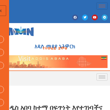
X
አዲስ ሚዲያ ኔትዎርክ
የትውልድ ድምፅ
አዲስ አበባ ከተማ በፍጥነት እየተገነባችና