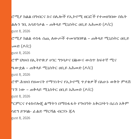
ዜና
በኦሮሚያ ክልል በግብርና እና በሌሎች የኢኮኖሚ ዘርፎች የተመዘገበው ስኬት
የክልሉን ገቢ አሳድጎታል – ጠቅላይ ሚኒስትር ዐቢይ አሕመድ (ዶ/ር)
August 8, 2026
በኦሮሚያ ክልል ተስፋ ሰጪ ለውጦች ተመዝገበዋል – ጠቅላይ ሚኒስትር ዐቢይ
አሕመድ (ዶ/ር)
August 8, 2026
የኦሮሞ ህዝብ በኢትዮጵያ ሀገር ግንባታና ህልውና ውስጥ ከፍተኛ ሚና
ተጫውቷል – ጠቅላይ ሚኒስትር ዐቢይ አሕመድ (ዶ/ር)
August 8, 2026
የኦሮሞ ሕዝብ የዘመናት የማንነትና የኢኮኖሚ ጥያቄዎች በአሁኑ ወቅት ምላሽ
እያገኙ ነው – ጠቅላይ ሚኒስትር ዐቢይ አሕመድ (ዶ/ር)
August 8, 2026
የምርምርና የቴክኖሎጂ ልማትን በማስፋፋት የግብዓት አቅርቦትን በራስ አቅም
ማሳደግ ይገባል- ፊልድ ማርሻል ብርሃኑ ጁላ
August 8, 2026