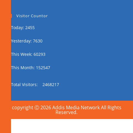
Visitor Countor
Today: 2455
Yesterday: 7630
This Week: 60293
This Month: 152547
Total Visitors:
2468217
copyright Ⓒ 2026 Addis Media Network All Rights
Reserved.