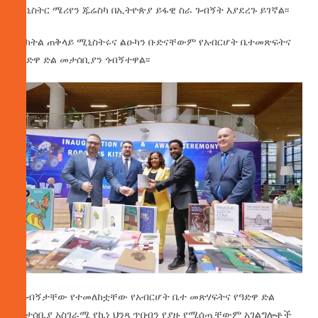
ሚኒስትር ሜሪየን ጁሬስካ በኢትዮጵያ ይፋዊ ስራ ጉብኝት እያደረጉ ይገኛል፡፡
ምክትል ጠቅላይ ሚኒስትሩና ልዑካን ቡድናቸውም የአብርሆት ቤተመጽፍትና
የዓድዋ ድል መታሰቢያን ጎብኝተዋል፡፡
በጉብኝታቸው የተመለከቷቸው የአብርሆት ቤተ መጽሃፍትና የዓድዋ ድል
መታሰቢያ አስገራሚ የኪነ ህንጻ ጥበብን የያዙ የሚሰጧቸውም አገልግሎቶች