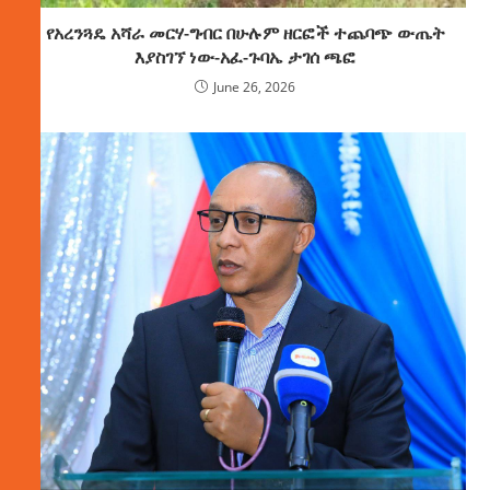
የአረንጓዴ አሻራ መርሃ-ግብር በሁሉም ዘርፎች ተጨባጭ ውጤት
እያስገኘ ነው-አፈ-ጉባኤ ታገሰ ጫፎ
June 26, 2026