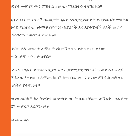
አስደናቂ መሆናቸውን ምክትል ጠቅላይ ሚኒስትሩ ተናግረዋል፡፡
አዲስ አበባ ከተማን ከ7 ከአመታት በፊት እንዲሚያውቋት ያስታወሱት ምክትል
ጠቅላይ ሚኒስትሩ ከተማዋ በፍጥነት እያደገች እና እየተገነባች ያለች መሆኗ
እንዳስገረማቸውም ተናግረዋል፡፡
እየተሰሩ ያሉ መሰረተ ልማቶች የከተማዋን ገጽታ የቀየሩ ሆነው
መመልከታቸውን ጠቅሰዋል፡፡
የሁለቱን ሀገራት ድፕሎማሲያዊ እና ኢኮኖሚያዊ ግንኙነትን ወደ ላቀ ደረጃ
ለማሸጋገር ትብብርን ለማጠናከርም እየተሰራ መሆኑን ነው ምክትል ጠቅላይ
ሚኒስትሩ የተናገሩት፡፡
በተለያዩ መስኮች ከኢትዮጵያ መንግስት ጋር ትብብራቸውን ለማላቅ ሀገራቸው
ዝግጁ መሆኗን አረጋግጠዋል፡፡
በፍቃዱ መለሰ