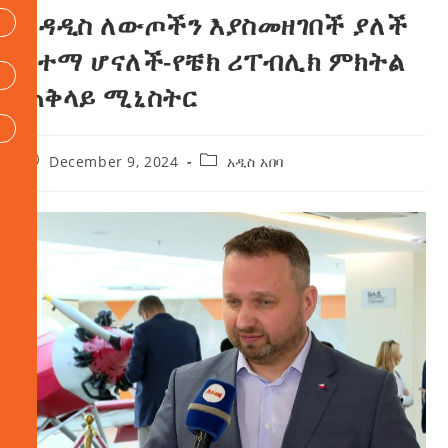
አዳዲስ ለውጦችን እያስመዘገበች ያለች
ከተማ ሆናለች-የቼክ ሪፐብሊክ ምክትል
ጠቅላይ ሚኒስትር
December 9, 2024
አዲስ አበባ