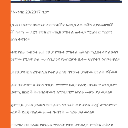
AMN-ኅዳር 29/2017 ዓ.ም
አዲስ አበባ ከተማ በፍጥነት እየተገነባችና አዳዲስ ለውጦችን እያስመዘገበች
ያለች ከተማ መሆኗን የቼክ ሪፐብሊክ ምክትል ጠቅላይ ሚኒስትር ሜሪየን
ጁሬስካ ተናገሩ፡፡
ለይፋዊ
የስራ ጉብኝት ኢትዮጵያ የገቡት ምክትል ጠቅላይ ሚኒስትሩና ልዑካን
ቡድናቸው የዓድዋ ድል መታሰቢያንና የአብርሆት ቤተመጽሃፍትን ጎብኝተዋል፡፡
የኢትዮጵያና ቼክ ሪፐብሊክ የቆየ ታሪካዊ ግንኙነት ያላቸው ሀገራት ናችው፡፡
ሀገራቱ በቱሪዝም ፣በቅርስ ጥበቃ፣ ምርምር በወታደራዊ ፣በግብርና እንዲሁም
በኢኮኖሚ ዘርፎች ትብብራቸውን ለማሳደግም እየሰሩ መሆኑ ያታወቃል፡፡
የረጅም ጊዜ ታሪክ ያለውን የሀገራቱን ግንኙነት ወደ ተሻለ ደረጃ ለማሳደግም
በመሪዎች ደረጃ ባለፈው አመት ጉብኝት መካሄዱ ይታወሳል፡፡
እየተጠናከረ በቀጠለው የሀገራቱ ግንኑነት የቼክ ሪፐብሊክ ምክትል ጠቅላይ