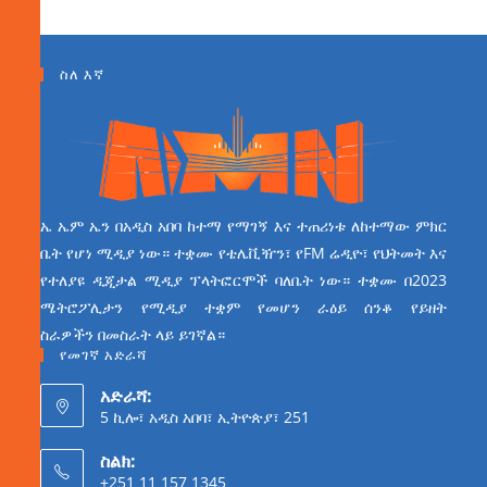
ስለ እኛ
ኤ ኤም ኤን በአዲስ አበባ ከተማ የማገኝ እና ተጠሪነቱ ለከተማው ምክር
ቤት የሆነ ሚዲያ ነው። ተቋሙ የቴሌቪዥን፣ የFM ሬዲዮ፣ የህትመት እና
የተለያዩ ዲጂታል ሚዲያ ፕላትፎርሞች ባለቤት ነው። ተቋሙ በ2023
ሜትሮፖሊታን የሚዲያ ተቋም የመሆን ራዕይ ሰንቆ የይዘት
ስራዎችን በመስራት ላይ ይገኛል።
የመገኛ አድራሻ
አድራሻ:
5 ኪሎ፣ አዲስ አበባ፣ ኢትዮጵያ፣ 251
ስልክ:
+251 11 157 1345