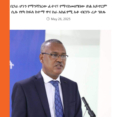
በጋራ ሆነን የማንሻገረው ፈተና፣ የማናስመዘግበው ድል አይኖርም
ሲሉ የየካ ክፍለ ከተማ ዋና ስራ አስፈፃሚ አቶ ብርሃኑ ረታ ገለጹ
May 26, 2025