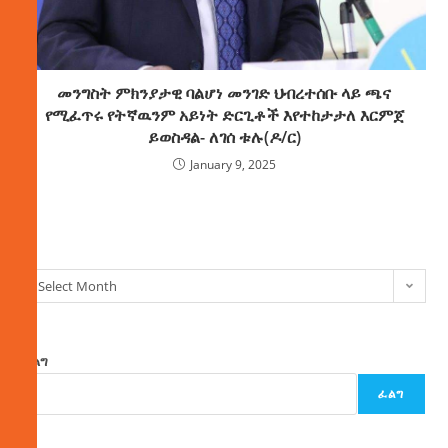
መንግስት ምክንያታዊ ባልሆነ መንገድ ህብረተሰቡ ላይ ጫና
የሚፈጥሩ የትኛዉንም አይነት ድርጊቶች እየተከታታለ እርምጀ
ይወስዳል- ለገሰ ቱሉ(ዶ/ር)
January 9, 2025
ክምችት
Select Month
ፈልግ
ፈልግ