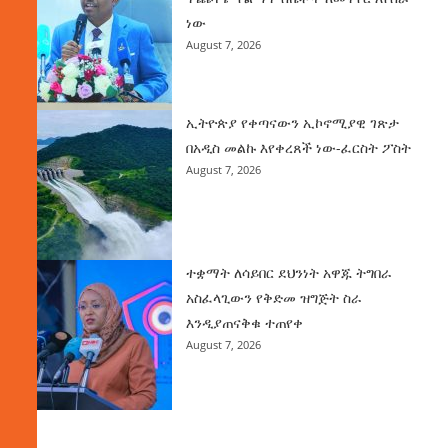
ነው
August 7, 2026
ኢትዮጵያ የቀጣናውን ኢኮኖሚያዊ ገጽታ
በአዲስ መልኩ እየቀረጸች ነው-ፈርስት ፖስት
August 7, 2026
ተቋማት ለሳይበር ደህንነት አዋጁ ትግበራ
አስፈላጊውን የቅድመ ዝግጅት ስራ
እንዲያጠናቅቁ ተጠየቀ
August 7, 2026