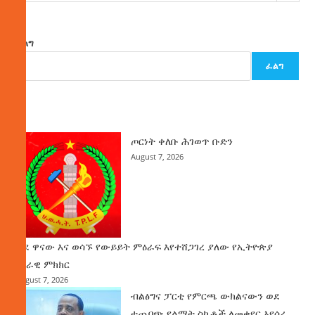
ፈልግ
ፈልግ
ዜና
ጦርነት ቀለቡ ሕገወጥ ቡድን
August 7, 2026
ወደ ዋናው እና ወሳኙ የውይይት ምዕራፍ እየተሸጋገረ ያለው የኢትዮጵያ
ሀገራዊ ምክክር
August 7, 2026
ብልፅግና ፓርቲ የምርጫ ውክልናውን ወደ
ተጨባጭ የልማት ስኬቶች ለመቀየር እየሰራ