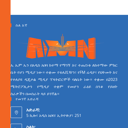
ስለ እኛ
ኤ ኤም ኤን በአዲስ አበባ ከተማ የማገኝ እና ተጠሪነቱ ለከተማው ምክር
ቤት የሆነ ሚዲያ ነው። ተቋሙ የቴሌቪዥን፣ የFM ሬዲዮ፣ የህትመት እና
የተለያዩ ዲጂታል ሚዲያ ፕላትፎርሞች ባለቤት ነው። ተቋሙ በ2023
ሜትሮፖሊታን የሚዲያ ተቋም የመሆን ራዕይ ሰንቆ የይዘት
ስራዎችን በመስራት ላይ ይገኛል።
የመገኛ አድራሻ
አድራሻ:
5 ኪሎ፣ አዲስ አበባ፣ ኢትዮጵያ፣ 251
ስልክ: