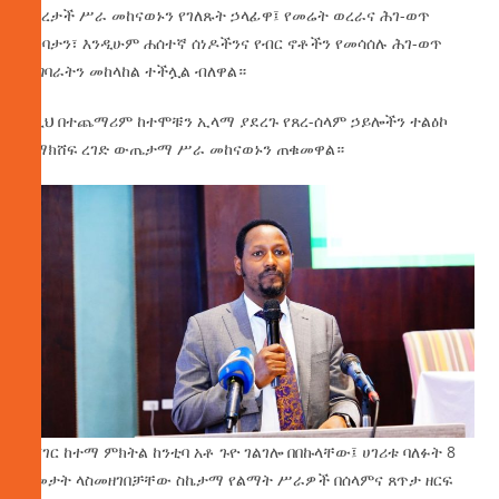
አበረታች ሥራ መከናወኑን የገለጹት ኃላፊዋ፤ የመሬት ወረራና ሕገ-ወጥ
ግንባታን፣ እንዲሁም ሐሰተኛ ሰነዶችንና የብር ኖቶችን የመሳሰሉ ሕገ-ወጥ
ተግባራትን መከላከል ተችሏል ብለዋል።
ከዚህ በተጨማሪም ከተሞቹን ኢላማ ያደረጉ የጸረ-ሰላም ኃይሎችን ተልዕኮ
በማክሸፍ ረገድ ውጤታማ ሥራ መከናወኑን ጠቁመዋል።
የሸገር ከተማ ምክትል ከንቲባ አቶ ጉዮ ገልገሎ በበኩላቸው፤ ሀገሪቱ ባለፉት 8
ዓመታት ላስመዘገበቻቸው ስኬታማ የልማት ሥራዎች በሰላምና ጸጥታ ዘርፍ