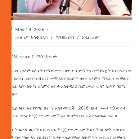
May 19, 2026
መልካም አስተዳደር
/
ማህበረሰብ
/
አዲስ አበባ
AMN- ግንቦት 11/2018 ዓ.ም
ህዝብን የሰላም ባለቤት በማድረግና የጸጥታ ተቋማትን በማቀናጀት በተከናወነው
ስራ በአዲስ አበባና በሸገር ከተማ አስተዳደሮች ዘላቂ ሰላምን ማስፈን መቻሉን
የአዲስ አበባ ከተማ ሰላምና ጸጥታ አስተዳደር ቢሮ ኃላፊ ወ/ሮ ሊዲያ ግርማ
ገለጹ።
የአዲስ አበባ እና የሸገር ከተማ አስተዳደሮች የ2018 በጀት ዓመት የ9 ወራት
የጸጥታ ዘርፍ ቅንጅታዊ ሥራዎች አፈጻጸምን በጋራ እየገመገሙ ነው።
ባለፉት ዘጠኝ ወራት በተከናወኑ ቅንጅታዊ ሥራዎች ዜጎች በሰላም ወጥተው
የሚገቡባቸው እና የደህንነት ስጋት የሌለባቸው ከተሞችን መፍጠር መቻሉን