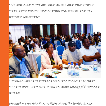
የገለጹት ወ/ሮ ሊዲያ ግርማ፤ ለዚህ ስኬት ህዝብን ባለቤት ያደረገና የጸጥታ
ተቋማትን ያቀናጀ የሰላምና ጸጥታ አስተዳደር ሥራ መከናወኑ የላቀ ሚና
እንደተጫወተ አስረድተዋል።
ለዚህም በአዲስ አበባ ከተማ የሚንቀሳቀሰውን “የሰላም ሰራዊት” እንዲሁም
በሸገር ከተማ ደግሞ “ጋቸና ሲርና” የተባሉትን ህዝባዊ አደረጃጀቶች በምሳሌነት
አንስተዋል።
ባለፉት ዘጠኝ ወራት በተለይም ኢኮኖሚያዊ አሻጥሮችን ከመከላከል አኳያ