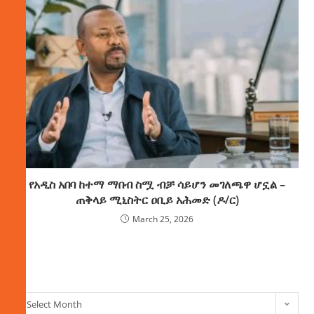
የአዲስ አበባ ከተማ ማበብ ስሟ ብቻ ሳይሆን መገለጫዋ ሆኗል –
ጠቅላይ ሚኒስትር ዐቢይ አሕመድ (ዶ/ር)
March 25, 2026
ክምችት
Select Month