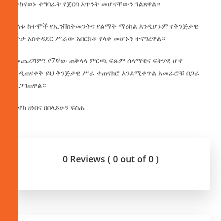
የተከናወኑ ተግባራት የጀርባ አጥንት መሆናቸውን ገልጸዋል።
ሁለቱ ከተሞች የኢንቨስትመንትና የልማት ማዕከል እንዲሆኑም የቅንጅታዊ
ጸጥታ አስተዳደር ሥራው አበርክቶ የላቀ መሆኑን ተናግረዋል።
በመጨረሻም፣ የ7ኛው ጠቅላላ ምርጫ ፍጹም ሰላማዊና ፍትሃዊ ሆኖ
እንዲጠናቀቅ ይህ ቅንጅታዊ ሥራ ተጠናክሮ እንደሚቀጥል አመራሮቹ በጋራ
አረጋግጠዋል።
በሄኖክ ዘነበና በበላይሁን ፍስሐ
0 Reviews ( 0 out of 0 )