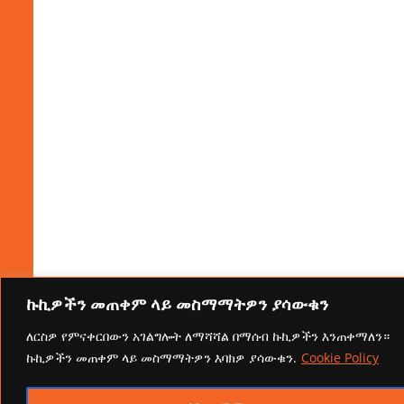
ኩኪዎችን መጠቀም ላይ መስማማትዎን ያሳውቁን
ለርስዎ የምናቀርበውን አገልግሎት ለማሻሻል በማሰብ ኩኪዎችን እንጠቀማለን።
ኩኪዎችን መጠቀም ላይ መስማማትዎን እባክዎ ያሳውቁን.
Cookie Policy