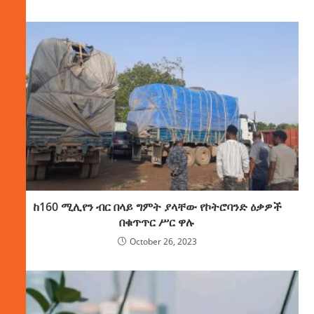
ከ160 ሚሊየን ብር በላይ ግምት ያላቸው የኮትሮባንድ ዕቃዎች
በቁጥጥር ሥር ዋሉ
October 26, 2023