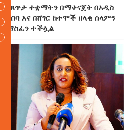
የጸጥታ ተቋማትን በማቀናጀት በአዲስ
አበባ እና በሸገር ከተሞች ዘላቂ ሰላምን
ማስፈን ተችሏል