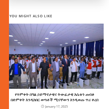
YOU MIGHT ALSO LIKE
የጥምቀት በዓል ኃይማኖታዊና ትውፊታዊ እሴቱን ጠብቆ
በድምቀት እንዲከበር ወጣቶች ሚናቸውን እንዲወጡ ጥሪ ቀረበ
January 17, 2025