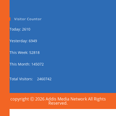
Visitor Countor
Today: 2610
Yesterday: 6949
This Week: 52818
This Month: 145072
Total Visitors:
2460742
copyright Ⓒ 2026 Addis Media Network All Rights
Reserved.