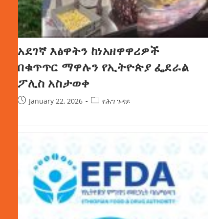
አደገኛ እፅዋትን ከነአዘዋዋሪዎች
በቁጥጥር ማዋሉን የኢትዮጵያ ፌደራል
ፖሊስ አስታወቀ
January 22, 2026
የሕግ ጉዳይ