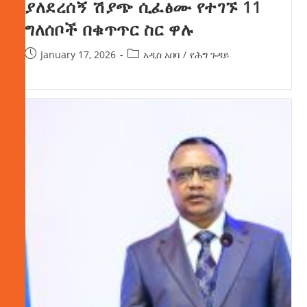
ያለደረሰኝ ሽያጭ ሲፈፅሙ የተገኙ 11
ግለሰቦች በቁጥጥር ስር ዋሉ
January 17, 2026
አዲስ አበባ
/
የሕግ ጉዳይ