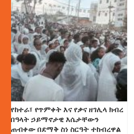
የከተራ፣ የጥምቀት እና የቃና ዘገሊላ ክብረ
በዓላት ኃይማኖታዊ እሴታቸውን
ጠብቀው በደማቅ ስነ ስርዓት ተከብረዋል