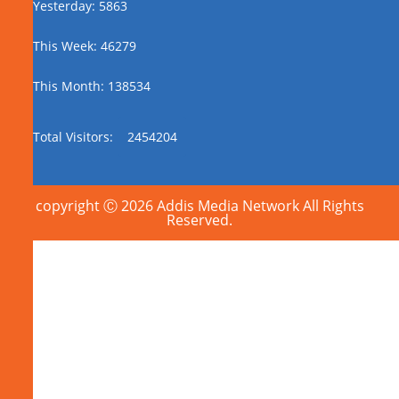
Yesterday: 5863
This Week: 46279
This Month: 138534
Total Visitors:
2454204
copyright Ⓒ 2026 Addis Media Network All Rights
Reserved.