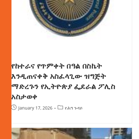
የከተራና የጥምቀት በዓል በስኬት
እንዲጠናቀቅ አስፈላጊው ዝግጅት
ማድረጉን የኢትዮጵያ ፌደራል ፖሊስ
አስታወቀ
January 17, 2026
የሕግ ጉዳይ