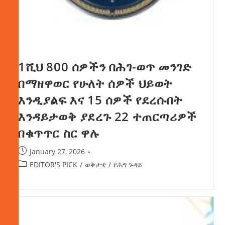
1ሺህ 800 ሰዎችን በሕገ-ወጥ መንገድ
በማዘዋወር የሁለት ሰዎች ህይወት
እንዲያልፍ እና 15 ሰዎች የደረሱበት
እንዳይታወቅ ያደረጉ 22 ተጠርጣሪዎች
በቁጥጥር ስር ዋሉ
January 27, 2026
EDITOR'S PICK
/
ወቅታዊ
/
የሕግ ጉዳይ