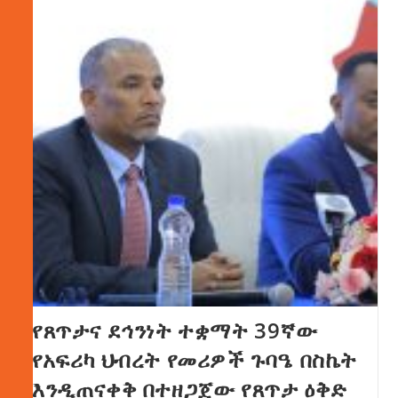
የጸጥታና ደኅንነት ተቋማት 39ኛው
የአፍሪካ ህብረት የመሪዎች ጉባዔ በስኬት
እንዲጠናቀቅ በተዘጋጀው የጸጥታ ዕቅድ