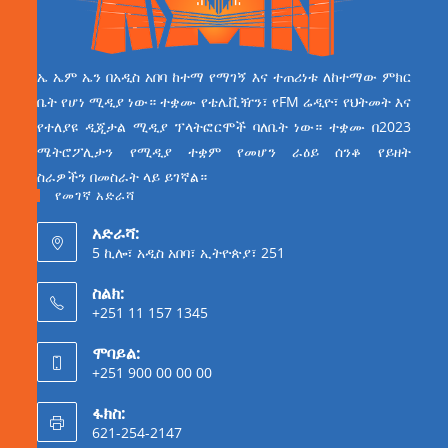
ኤ ኤም ኤን በአዲስ አበባ ከተማ የማገኝ እና ተጠሪነቱ ለከተማው ምክር
ቤት የሆነ ሚዲያ ነው። ተቋሙ የቴሌቪዥን፣ የFM ሬዲዮ፣ የህትመት እና
የተለያዩ ዲጂታል ሚዲያ ፕላትፎርሞች ባለቤት ነው። ተቋሙ በ2023
ሜትሮፖሊታን የሚዲያ ተቋም የመሆን ራዕይ ሰንቆ የይዘት
ስራዎችን በመስራት ላይ ይገኛል።
የመገኛ አድራሻ
አድራሻ:
5 ኪሎ፣ አዲስ አበባ፣ ኢትዮጵያ፣ 251
ስልክ:
+251 11 157 1345
ሞባይል:
+251 900 00 00 00
ፋክስ:
621-254-2147