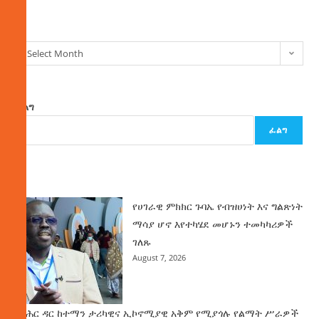
ክምችት
Select Month
ፈልግ
ፈልግ
ዜና
የሀገራዊ ምክክር ጉባኤ የብዝሀነት እና ግልጽነት
ማሳያ ሆኖ እየተካሄደ መሆኑን ተመካካሪዎች
ገለጹ
August 7, 2026
የባሕር ዳር ከተማን ታሪካዊና ኢኮኖሚያዊ አቅም የሚያጎሉ የልማት ሥራዎች