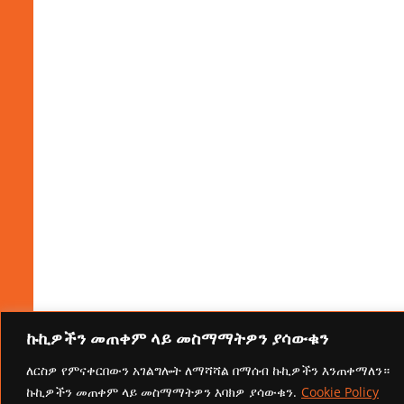
ኩኪዎችን መጠቀም ላይ መስማማትዎን ያሳውቁን
ለርስዎ የምናቀርበውን አገልግሎት ለማሻሻል በማሰብ ኩኪዎችን እንጠቀማለን።
ኩኪዎችን መጠቀም ላይ መስማማትዎን እባክዎ ያሳውቁን.
Cookie Policy