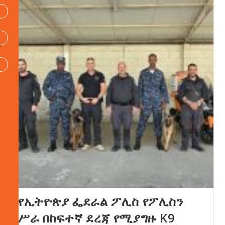
የኢትዮጵያ ፌደራል ፖሊስ የፖሊስን
ሥራ በከፍተኛ ደረጃ የሚያግዙ K9