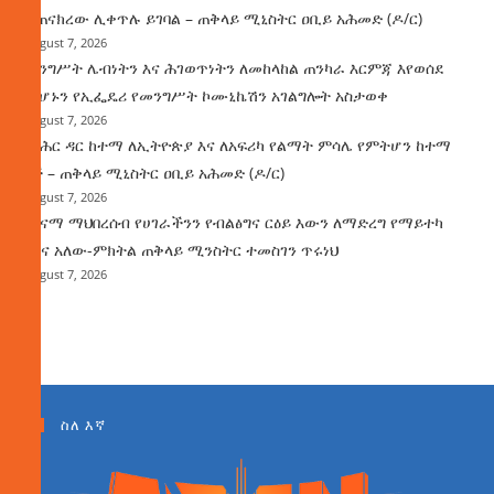
ተጠናክረው ሊቀጥሉ ይገባል – ጠቅላይ ሚኒስትር ዐቢይ አሕመድ (ዶ/ር)
August 7, 2026
መንግሥት ሌብነትን እና ሕገወጥነትን ለመከላከል ጠንካራ እርምጃ እየወሰደ
መሆኑን የኢፌዴሪ የመንግሥት ኮሙኒኬሽን አገልግሎት አስታወቀ
August 7, 2026
የባሕር ዳር ከተማ ለኢትዮጵያ እና ለአፍሪካ የልማት ምሳሌ የምትሆን ከተማ
ነች – ጠቅላይ ሚኒስትር ዐቢይ አሕመድ (ዶ/ር)
August 7, 2026
ጤናማ ማህበረሰብ የሀገራችንን የብልፅግና ርዕይ እውን ለማድረግ የማይተካ
ሚና አለው-ምክትል ጠቅላይ ሚንስትር ተመስገን ጥሩነህ
August 7, 2026
ስለ እኛ