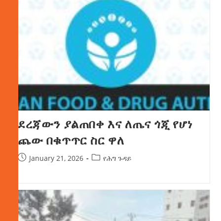
ደረጃውን ያልጠበቀ እና ለጤና ጎጂ የሆነ
ጨው በቁጥጥር ስር ዋለ
January 21, 2026
የሕግ ጉዳይ