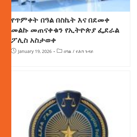
የጥምቀት በዓል በስኬት እና በደመቀ
መልኩ መጠናቀቁን የኢትዮጵያ ፌደራል
ፖሊስ አስታወቀ
January 19, 2026
በዓል
/
የሕግ ጉዳይ