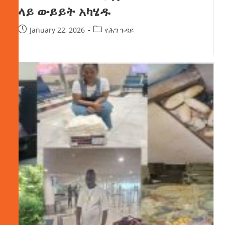
ላይ ውይይት አካሄዱ
January 22, 2026
የሕግ ጉዳይ