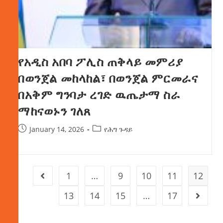
የአዲስ አበባ ፖሊስ ጠቅላይ መምሪያ
በወንጀል መከላከል፣ በወንጀል ምርመራና
በአቅም ግንባታ ረገድ ዉጤታማ ስራ
ማከናወኑን ገለጸ
January 14, 2026
የሕግ ጉዳይ
1
…
9
10
11
12
13
14
15
…
17