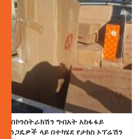
በኮንስትራክሽን ግብአት አከፋፋይ
ነጋዴዎች ላይ በተካሄደ የታክስ ኦፕሬሽን