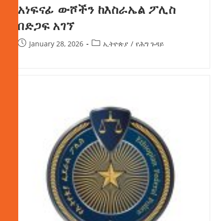
አነፍናፊ ውሾችን ከእስራኤል ፖሊስ
በድጋፍ አገኘ
January 28, 2026
ኢትዮጵያ
/
የሕግ ጉዳይ