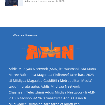
4.6k views
|
posted on July 6, 2026
Waa'ee Keenya
Addis Miidiyaa Neetwork (AMN) itti waamani isaa Mana
Maree Bulchiinsa Magaalaa Finfinneef ta’ee bara 2023
tti Miidiyaa Magaalaa Guddittii ( Metropolitan Media)
ta’uuf mul’ata qaba. Addis Miidiyaa Neetwork
Chaanaalii Televizhinii Addis Miidiya Neetwoork fi AMN
PLUS Raadiyoo FM 96.3 Gaazexxaa Addis Lissan fi
Miidiyaalee Dijitaalaa garagaraa of jalatti kan