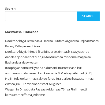
Search
SEARCH
Maxxansa Tibbanaa
Dooktar Abiyyi Terminaala Haaraa Buufata Xiyyaaraa Dajjaazmaach
Balaay Zallaqaa eebbisan
Dooktar Abiyyi Ahimad fi Giiftii Duree Zinnaash Taayyaachoo
dabalee qondaaltootni hojii Mootummaa misooma magaalaa
Baahardaar daawwatan
Itoophiyaanonni miliyoona 5 dursanii murteessaaniiru;
ammammoo dabareen kan keessani- MM Abiyyi Ahimad (PhD)
Hojiin tola ooltummaa rakkoo furuu irra darbee hawaasummaa
cimsaa jira – Komishinar Asraat Nugusee
Walgahiin Dhaabbata Fayyaa Addunyaa 76ffaa Finfinneetti
keessummeeffama jedhame