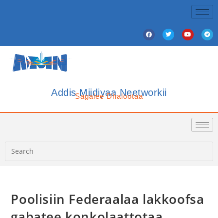
Addis Miidiyaa Neetworkii
Sagalee Dhalootaa
Poolisiin Federaalaa lakkoofsa
gabatee konkolaattotaa