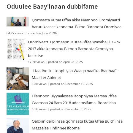
Oduulee Baay'inaan dubbifame
Qormaata Kutaa 6ffaa akka Naannoo Oromiyaatti
baruu kaasee kennama- Biiroo Barnoota Oromiyaa
84.2k views
|
posted on June 2, 2025
Oromiyaatti Qormaanni Kutaa 8ffaa Waxabajjii 3 – 5/
2017 akka kennamu Biiroon Barnoota Oromiyaa
beeksise
17.2k views
|
posted on April 28, 2025
“Haadholiin Itoophiyaa Waaqa naaf kadhadhaa”
Maaster Abinnet
8.8k views
|
posted on December 15, 2025
Filannoon Biyyaalessaa Itoophiyaa Marsaa 7ffaa
Caamsaa 24 Bara 2018 adeemsifama- Boordicha
6.3k views
|
posted on December 9, 2025
Qabxiin darbiinsaa qormaata kutaa 6ffaa Bulchiinsa
Magaalaa Finfinnee ifoome