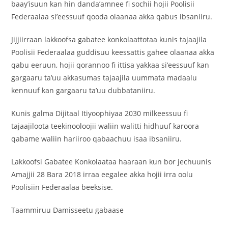
baay’isuun kan hin danda’amnee fi sochii hojii Poolisii
Federaalaa si’eessuuf qooda olaanaa akka qabus ibsaniiru.
Jijjiirraan lakkoofsa gabatee konkolaattotaa kunis tajaajila
Poolisii Federaalaa guddisuu keessattis gahee olaanaa akka
qabu eeruun, hojii qorannoo fi ittisa yakkaa si’eessuuf kan
gargaaru ta’uu akkasumas tajaajila uummata madaalu
kennuuf kan gargaaru ta’uu dubbataniiru.
Kunis galma Dijitaal Itiyoophiyaa 2030 milkeessuu fi
tajaajiloota teekinooloojii waliin walitti hidhuuf karoora
qabame waliin hariiroo qabaachuu isaa ibsaniiru.
Lakkoofsi Gabatee Konkolaataa haaraan kun bor jechuunis
Amajjii 28 Bara 2018 irraa eegalee akka hojii irra oolu
Poolisiin Federaalaa beeksise.
Taammiruu Damisseetu gabaase