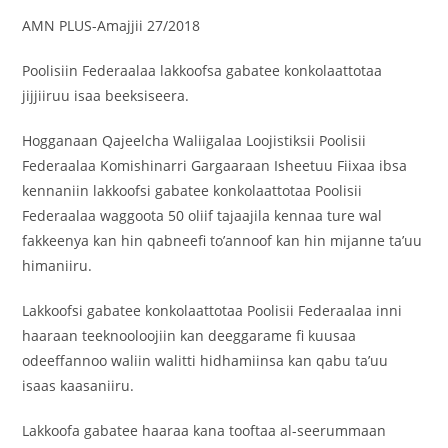
AMN PLUS-Amajjii 27/2018
Poolisiin Federaalaa lakkoofsa gabatee konkolaattotaa
jijjiiruu isaa beeksiseera.
Hogganaan Qajeelcha Waliigalaa Loojistiksii Poolisii
Federaalaa Komishinarri Gargaaraan Isheetuu Fiixaa ibsa
kennaniin lakkoofsi gabatee konkolaattotaa Poolisii
Federaalaa waggoota 50 oliif tajaajila kennaa ture wal
fakkeenya kan hin qabneefi to’annoof kan hin mijanne ta’uu
himaniiru.
Lakkoofsi gabatee konkolaattotaa Poolisii Federaalaa inni
haaraan teeknooloojiin kan deeggarame fi kuusaa
odeeffannoo waliin walitti hidhamiinsa kan qabu ta’uu
isaas kaasaniiru.
Lakkoofa gabatee haaraa kana tooftaa al-seerummaan