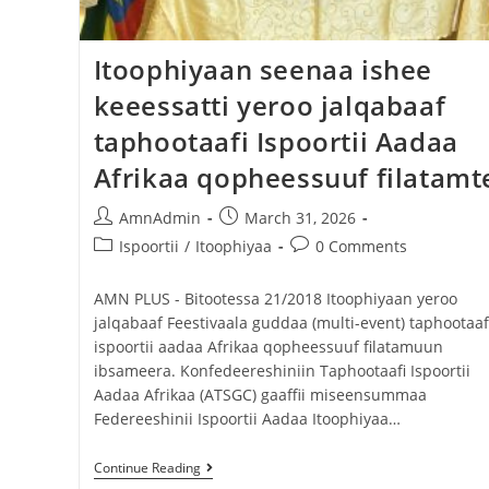
Itoophiyaan seenaa ishee
keeessatti yeroo jalqabaaf
taphootaafi Ispoortii Aadaa
Afrikaa qopheessuuf filatamt
AmnAdmin
March 31, 2026
Ispoortii
/
Itoophiyaa
0 Comments
AMN PLUS - Bitootessa 21/2018 Itoophiyaan yeroo
jalqabaaf Feestivaala guddaa (multi-event) taphootaaf
ispoortii aadaa Afrikaa qopheessuuf filatamuun
ibsameera. Konfedeereshiniin Taphootaafi Ispoortii
Aadaa Afrikaa (ATSGC) gaaffii miseensummaa
Federeeshinii Ispoortii Aadaa Itoophiyaa…
Continue Reading