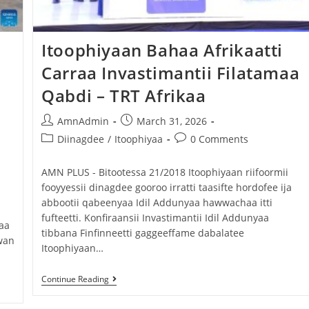
Itoophiyaan Bahaa Afrikaatti
n
Carraa Invastimantii Filatamaa
Qabdi – TRT Afrikaa
AmnAdmin
March 31, 2026
Diinagdee
/
Itoophiyaa
0 Comments
AMN PLUS - Bitootessa 21/2018 Itoophiyaan riifoormii
fooyyessii dinagdee gooroo irratti taasifte hordofee ija
abbootii qabeenyaa Idil Addunyaa hawwachaa itti
fufteetti. Konfiraansii Invastimantii Idil Addunyaa
aa
tibbana Finfinneetti gaggeeffame dabalatee
wan
Itoophiyaan…
Continue Reading