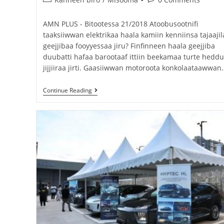
AMN PLUS - Bitootessa 21/2018 Atoobusootnifi
taaksiiwwan elektrikaa haala kamiin kenniinsa tajaajil
geejjibaa fooyyessaa jiru? Finfinneen haala geejjiba
duubatti hafaa barootaaf ittiin beekamaa turte hedd
jijjiiraa jirti. Gaasiiwwan motoroota konkolaataawwan
Continue Reading