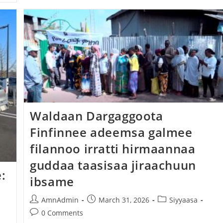
Waldaan Dargaggoota
Finfinnee adeemsa galmee
filannoo irratti hirmaannaa
guddaa taasisaa jiraachuun
:
ibsame
AmnAdmin
March 31, 2026
Siyyaasa
0 Comments