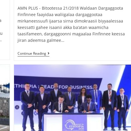
AMN PLUS - Bitootessa 21/2018 Waldaan Dargaggoota
Finfinnee faayidaa waliigalaa dargaggootaa
a
mirkaneessuufi ijaarsa sirna dimokraasii biyyaalessaa
keessatti gahee isaanii akka ba’atan waamicha
uu
taasifameen, dargaggoonni magaalaa Finfinnee keessa
…
jiran adeemsa galmee…
Continue Reading