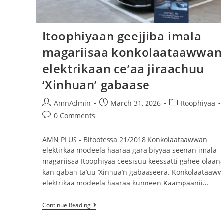
Itoophiyaan geejjiba imala
magariisaa konkolaataawwa
elektrikaan ce’aa jiraachuu
‘Xinhuan’ gabaase
AmnAdmin
March 31, 2026
Itoophiyaa
0 Comments
AMN PLUS - Bitootessa 21/2018 Konkolaataawwan
elektirkaa modeela haaraa gara biyyaa seenan imala
magariisaa Itoophiyaa ceesisuu keessatti gahee olaan
kan qaban ta’uu ‘Xinhua’n gabaaseera. Konkolaataaw
elektrikaa modeela haaraa kunneen Kaampaanii…
Continue Reading