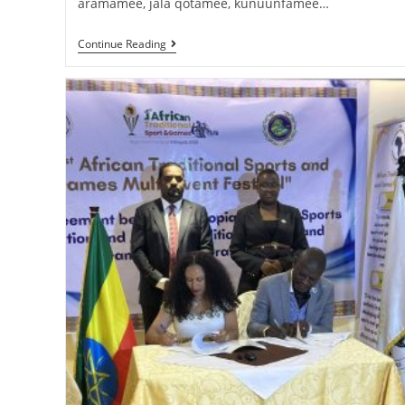
aramamee, jala qotamee, kunuunfamee…
Continue Reading