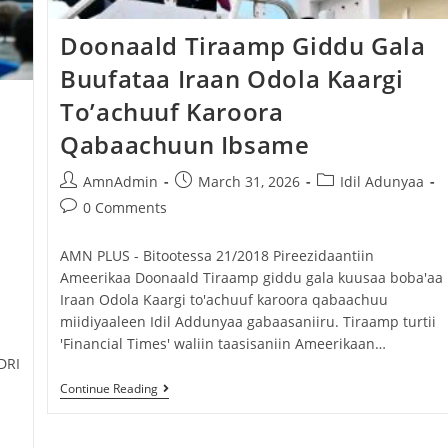
Jijjiirama saffisa Itoophiyaan roga maraan
Doonaald Tiraamp Giddu Gala
galmeessaa jirtu ajaa’ibsiifachuu
dhiisuun hin danda’amu – Xiinxala CNN
Buufataa Iraan Odola Kaargi
a
To’achuuf Karoora
August 4, 2026
Qabaachuun Ibsame
AmnAdmin
March 31, 2026
Idil Adunyaa
0 Comments
AMN PLUS - Bitootessa 21/2018 Pireezidaantiin
Ameerikaa Doonaald Tiraamp giddu gala kuusaa boba'aa
Iraan Odola Kaargi to'achuuf karoora qabaachuu
miidiyaaleen Idil Addunyaa gabaasaniiru. Tiraamp turtii
'Financial Times' waliin taasisaniin Ameerikaan…
DRI
Continue Reading