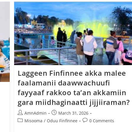
Laggeen Finfinnee akka malee
faalamanii daawwachuufi
fayyaaf rakkoo ta’an akkamiin
gara miidhaginaatti jijjiiraman?
AmnAdmin
March 31, 2026
Misooma
/
Oduu Finfinnee
0 Comments