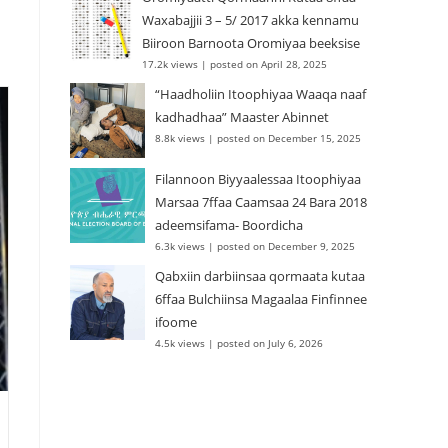
Waxabajjii 3 – 5/ 2017 akka kennamu
Biiroon Barnoota Oromiyaa beeksise
17.2k views
|
posted on April 28, 2025
“Haadholiin Itoophiyaa Waaqa naaf
kadhadhaa” Maaster Abinnet
8.8k views
|
posted on December 15, 2025
Filannoon Biyyaalessaa Itoophiyaa
Marsaa 7ffaa Caamsaa 24 Bara 2018
adeemsifama- Boordicha
6.3k views
|
posted on December 9, 2025
Qabxiin darbiinsaa qormaata kutaa
6ffaa Bulchiinsa Magaalaa Finfinnee
ifoome
4.5k views
|
posted on July 6, 2026