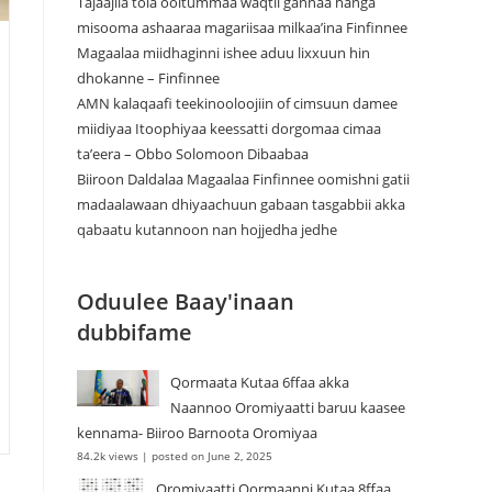
Tajaajila tola ooltummaa waqtii gannaa hanga
misooma ashaaraa magariisaa milkaa’ina Finfinnee
Magaalaa miidhaginni ishee aduu lixxuun hin
dhokanne – Finfinnee
‎AMN kalaqaafi teekinooloojiin of cimsuun damee
miidiyaa Itoophiyaa keessatti dorgomaa cimaa
ta’eera – Obbo Solomoon Dibaabaa
Biiroon Daldalaa Magaalaa Finfinnee oomishni gatii
madaalawaan dhiyaachuun gabaan tasgabbii akka
qabaatu kutannoon nan hojjedha jedhe
Oduulee Baay'inaan
dubbifame
Qormaata Kutaa 6ffaa akka
Naannoo Oromiyaatti baruu kaasee
kennama- Biiroo Barnoota Oromiyaa
84.2k views
|
posted on June 2, 2025
Oromiyaatti Qormaanni Kutaa 8ffaa