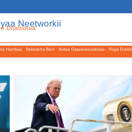
iyaa Neetworkii
ee Dhalootaa
na Hambaa
Bakkalcha Barii
Ardaa Gaazexeessitotaa
Roga Dubbii