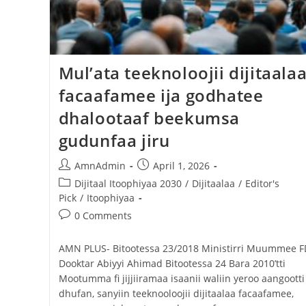
Ashaaraa Magariisaa Itoophiyaa:
Afrikaatti Biyya Avokaadoo Erguun
Sadarkaa Lammaffaa Qabatte
Mul’ata teeknoloojii dijitaala
August 5, 2026
facaafamee ija godhatee
dhalootaaf beekumsa
gudunfaa jiru
AmnAdmin
April 1, 2026
Dijitaal Itoophiyaa 2030
/
Dijitaalaa
/
Editor's
Pick
/
Itoophiyaa
0 Comments
AMN PLUS- Bitootessa 23/2018 Ministirri Muummee F
Dooktar Abiyyi Ahimad Bitootessa 24 Bara 2010’tti
Mootumma fi jijjiiramaa isaanii waliin yeroo aangootti
dhufan, sanyiin teeknooloojii dijitaalaa facaafamee,