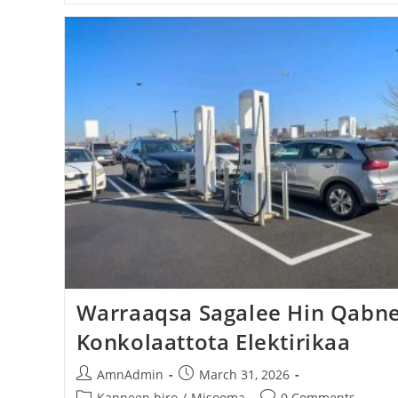
Warraaqsa Sagalee Hin Qabne
Konkolaattota Elektirikaa
AmnAdmin
March 31, 2026
Kanneen biro
/
Misooma
0 Comments