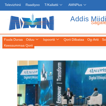
Televizhinii
Raadiyoo
T/Kallattii
AMNPlus
Addis Miid
Sagal
Fuula Duraa
Oduu
Ispoortii
Qorii Dilbataa
Og-Artii
So
Keessummaa Qorii