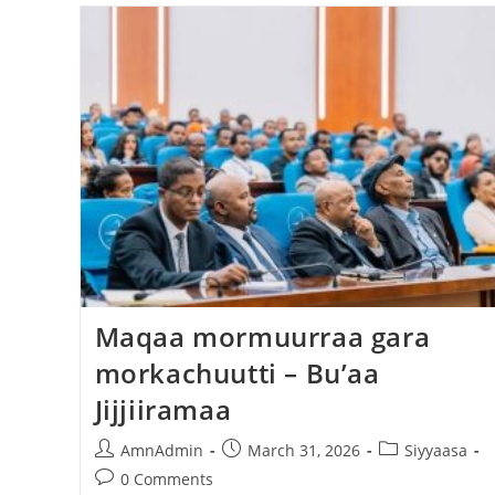
Maqaa mormuurraa gara
morkachuutti – Bu’aa
Jijjiiramaa
AmnAdmin
March 31, 2026
Siyyaasa
0 Comments