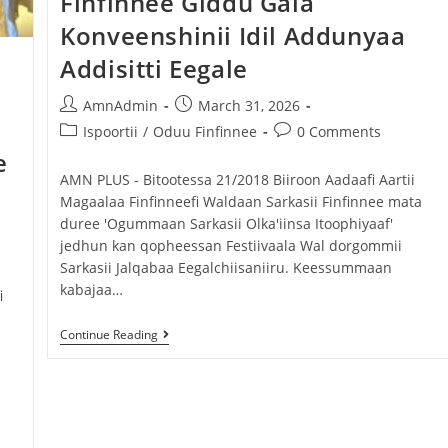
Finfinnee Giddu Gala
Konveenshinii Idil Addunyaa
Addisitti Eegale
AmnAdmin
March 31, 2026
Ispoortii
/
Oduu Finfinnee
0 Comments
e
AMN PLUS - Bitootessa 21/2018 Biiroon Aadaafi Aartii
Magaalaa Finfinneefi Waldaan Sarkasii Finfinnee mata
duree 'Ogummaan Sarkasii Olka'iinsa Itoophiyaaf'
jedhun kan qopheessan Festiivaala Wal dorgommii
Sarkasii Jalqabaa Eegalchiisaniiru. Keessummaan
kabajaa…
i
Continue Reading