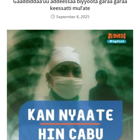
Gaaddiddaa’uu addeessaa biyyoota garaa garaa
keessatti mul’ate
September 8, 2025