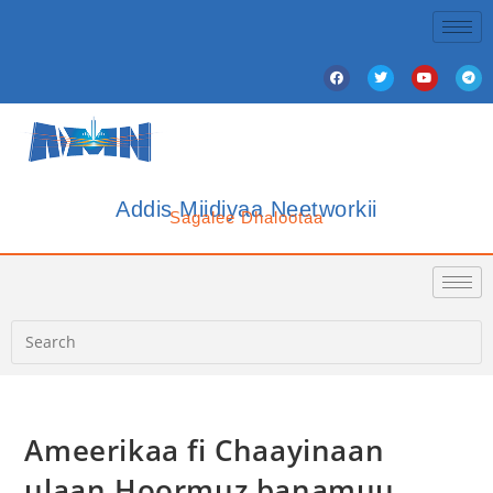
Addis Miidiyaa Neetworkii
Sagalee Dhalootaa
Ameerikaa fi Chaayinaan
ulaan Hoormuz banamuu