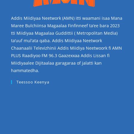
Addis Miidiyaa Neetwork (AMN) itti waamani isaa Mana
Maree Bulchiinsa Magaalaa Finfinneef ta’ee bara 2023
tti Miidiyaa Magaalaa Guddittii ( Metropolitan Media)
ta’uuf mul’ata qaba. Addis Miidiyaa Neetwork
Chaanaalii Televizhinii Addis Miidiya Neetwoork fi AMN
PLUS Raadiyoo FM 96.3 Gaazexxaa Addis Lissan fi
Miidiyaalee Dijitaalaa garagaraa of jalatti kan
hammatedha.
Teessoo Keenya