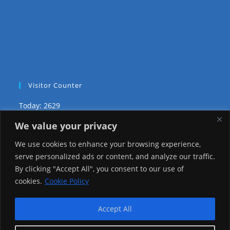
Visitor Counter
Today: 2629
We value your privacy
Yesterday: 2650
We use cookies to enhance your browsing experience,
This Week: 26492
serve personalized ads or content, and analyze our traffic.
By clicking "Accept All", you consent to our use of
This Month: 75765
cookies.
Cookie Policy
Total Visitors:
1223584
Accept All