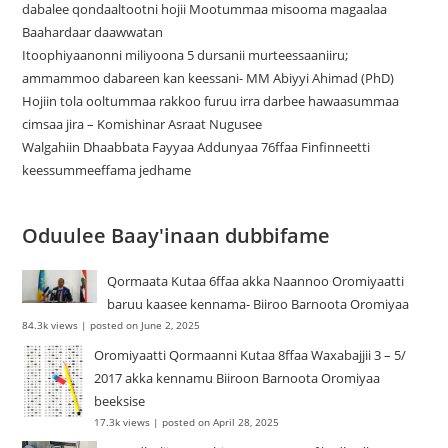
dabalee qondaaltootni hojii Mootummaa misooma magaalaa
Baahardaar daawwatan
Itoophiyaanonni miliyoona 5 dursanii murteessaaniiru;
ammammoo dabareen kan keessani- MM Abiyyi Ahimad (PhD)
Hojiin tola ooltummaa rakkoo furuu irra darbee hawaasummaa
cimsaa jira – Komishinar Asraat Nugusee
Walgahiin Dhaabbata Fayyaa Addunyaa 76ffaa Finfinneetti
keessummeeffama jedhame
Oduulee Baay'inaan dubbifame
Qormaata Kutaa 6ffaa akka Naannoo Oromiyaatti
baruu kaasee kennama- Biiroo Barnoota Oromiyaa
84.3k views
|
posted on June 2, 2025
Oromiyaatti Qormaanni Kutaa 8ffaa Waxabajjii 3 – 5/
2017 akka kennamu Biiroon Barnoota Oromiyaa
beeksise
17.3k views
|
posted on April 28, 2025