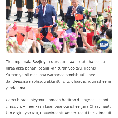
Tiraamp imala Beejingiin dursuun Iraan irratti haleellaa
biraa akka banan ibsanii kan turan yoo ta’u, Iraanis
Yuraaniyemii meeshaa waraanaa oomishuuf ishee
dandeessisu gabbisuu akka itti fuftu dhaadachuun ishee ni
yaadatama.
Gama biraan, biyyootni lamaan hariiroo diinagdee isaaanii
cimsuun, Ameerikaan kaampaanota ishee gara Chaayinaatti
kan ergitu yoo ta’u, Chaayinaanis Ameerikaatti invastimantii