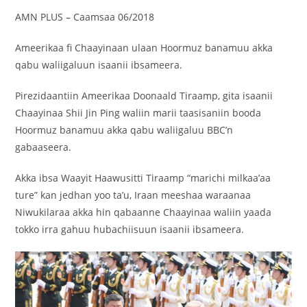
AMN PLUS – Caamsaa 06/2018
Ameerikaa fi Chaayinaan ulaan Hoormuz banamuu akka
qabu waliigaluun isaanii ibsameera.
Pirezidaantiin Ameerikaa Doonaald Tiraamp, gita isaanii
Chaayinaa Shii Jin Ping waliin marii taasisaniin booda
Hoormuz banamuu akka qabu waliigaluu BBC’n
gabaaseera.
Akka ibsa Waayit Haawusitti Tiraamp “marichi milkaa’aa
ture” kan jedhan yoo ta’u, Iraan meeshaa waraanaa
Niwukilaraa akka hin qabaanne Chaayinaa waliin yaada
tokko irra gahuu hubachiisuun isaanii ibsameera.