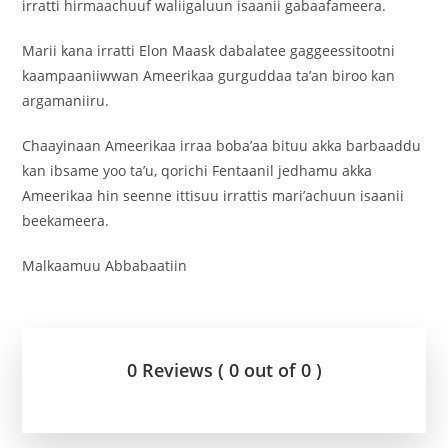
irratti hirmaachuuf waliigaluun isaanii gabaafameera.
Marii kana irratti Elon Maask dabalatee gaggeessitootni
kaampaaniiwwan Ameerikaa gurguddaa ta’an biroo kan
argamaniiru.
Chaayinaan Ameerikaa irraa boba’aa bituu akka barbaaddu
kan ibsame yoo ta’u, qorichi Fentaanil jedhamu akka
Ameerikaa hin seenne ittisuu irrattis mari’achuun isaanii
beekameera.
Malkaamuu Abbabaatiin
0 Reviews ( 0 out of 0 )