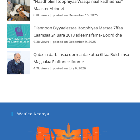
“Haadholiin Itoophiyaa Waaqa naaf kadhadhaa”
Maaster Abinnet
8.8k views
|
posted on December 15, 2025
Filannoon Biyyaalessaa Itoophiyaa Marsaa 7ffaa
Caamsaa 24 Bara 2018 adeemsifama- Boordicha
6.3k views
|
posted on December 9, 2025
Qabxiin darbiinsaa qormaata kutaa 6ffaa Bulchiinsa
Magaalaa Finfinnee ifoome
4.7k views
|
posted on July 6, 2026
Waa'ee Keenya