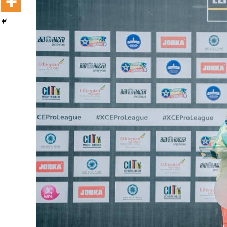
Dooktar Abiyyi Terminaala Haaraa
Buufata Xiyyaaraa Dajjaazmaach Balaay
Zallaqaa eebbisan
August 6, 2026