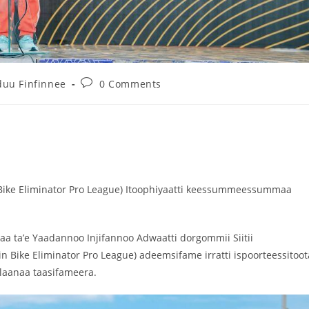
uu Finfinnee
0 Comments
n Bike Eliminator Pro League) Itoophiyaatti keessummeessummaa
 ta’e Yaadannoo Injifannoo Adwaatti dorgommii Siitii
in Bike Eliminator Pro League) adeemsifame irratti ispoorteessitoot
olaanaa taasifameera.