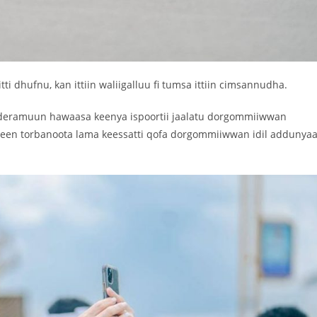
ti dhufnu, kan ittiin waliigalluu fi tumsa ittiin cimsannudha.
deramuun hawaasa keenya ispoortii jaalatu dorgommiiwwan
janneen torbanoota lama keessatti qofa dorgommiiwwan idil addunya