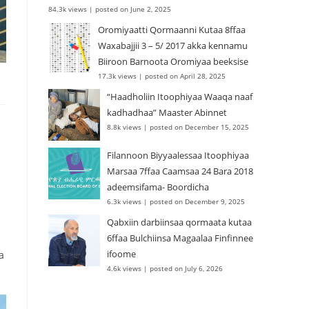
84.3k views
|
posted on June 2, 2025
Oromiyaatti Qormaanni Kutaa 8ffaa
Waxabajjii 3 – 5/ 2017 akka kennamu
Biiroon Barnoota Oromiyaa beeksise
17.3k views
|
posted on April 28, 2025
“Haadholiin Itoophiyaa Waaqa naaf
kadhadhaa” Maaster Abinnet
8.8k views
|
posted on December 15, 2025
Filannoon Biyyaalessaa Itoophiyaa
Marsaa 7ffaa Caamsaa 24 Bara 2018
adeemsifama- Boordicha
6.3k views
|
posted on December 9, 2025
Qabxiin darbiinsaa qormaata kutaa
6ffaa Bulchiinsa Magaalaa Finfinnee
ifoome
a
4.6k views
|
posted on July 6, 2026