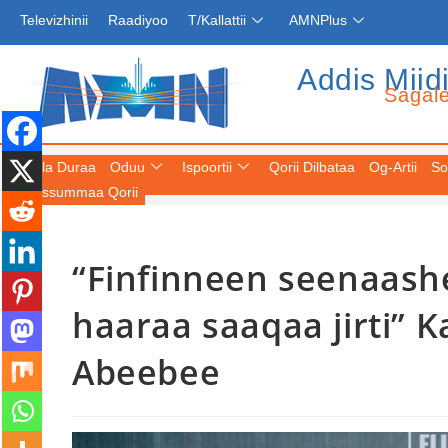
Televizhinii
Raadiyoo
T/Kallattii
AMNPlus
Addis Miid
Sagal
Fuula Duraa
Oduu
Ispoortii
Qorii Dilbataa
Og-Artii
So
Keessummaa Qorii
“Finfinneen seenaash
haaraa saaqaa jirti” 
Abeebee