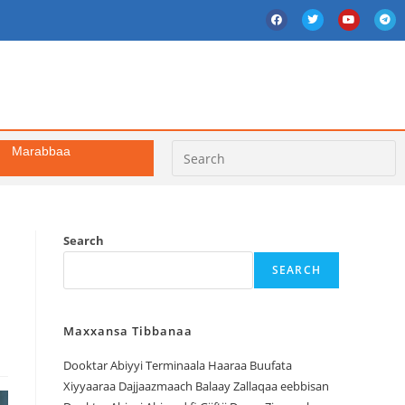
Marabbaa
Search
SEARCH
Maxxansa Tibbanaa
Dooktar Abiyyi Terminaala Haaraa Buufata
Xiyyaaraa Dajjaazmaach Balaay Zallaqaa eebbisan