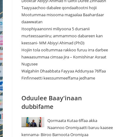
Dooktar Abiyyi Ahimad fi Giiftii Duree Zinnaash
Taayyaachoo dabalee qondaaltootni hojii
Mootummaa misooma magaalaa Baahardaar
daawwatan
Itoophiyaanonni miliyoona 5 dursanii
murteessaaniiru; ammammoo dabareen kan
keessani- MM Abiyyi Ahimad (PhD)
Hojiin tola ooltummaa rakkoo furuu irra darbee
hawaasummaa cimsaa jira – Komishinar Asraat
Nugusee
Walgahiin Dhaabbata Fayyaa Addunyaa 76ffaa
Finfinneetti keessummeeffama jedhame
Oduulee Baay'inaan
dubbifame
Qormaata Kutaa 6ffaa akka
Naannoo Oromiyaatti baruu kaasee
kennama- Biiroo Barnoota Oromiyaa