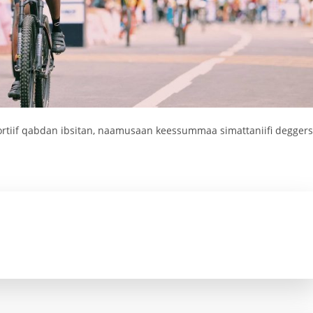
poortiif qabdan ibsitan, naamusaan keessummaa simattaniifi degger