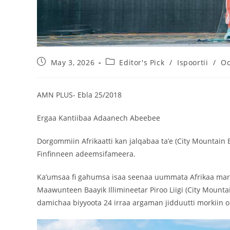
May 3, 2026
Editor's Pick
/
Ispoortii
/
Od
AMN PLUS- Ebla 25/2018
Ergaa Kantiibaa Adaanech Abeebee
Dorgommiin Afrikaatti kan jalqabaa ta’e (City Mountai
Finfinneen adeemsifameera.
Ka’umsaa fi gahumsa isaa seenaa uummata Afrikaa maraa
Maawunteen Baayik Illimineetar Piroo Liigi (City Mounta
damichaa biyyoota 24 irraa argaman jidduutti morkiin 