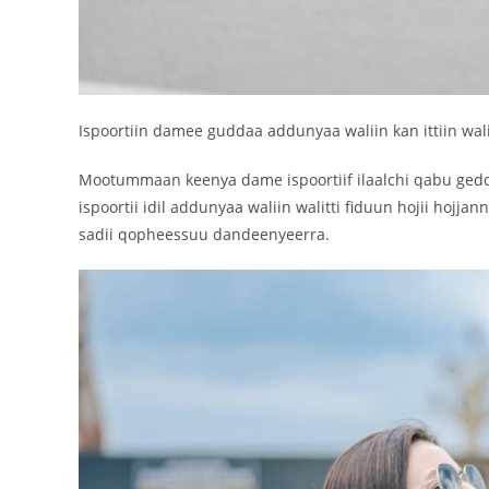
Ispoortiin damee guddaa addunyaa waliin kan ittiin walit
Mootummaan keenya dame ispoortiif ilaalchi qabu ged
ispoortii idil addunyaa waliin walitti fiduun hojii hoj
sadii qopheessuu dandeenyeerra.