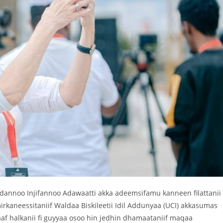
dannoo Injifannoo Adawaatti akka adeemsifamu kanneen filattanii 
rkaneessitaniif Waldaa Biskileetii Idil Addunyaa (UCI) akkasumas
af halkanii fi guyyaa osoo hin jedhin dhamaataniif maqaa