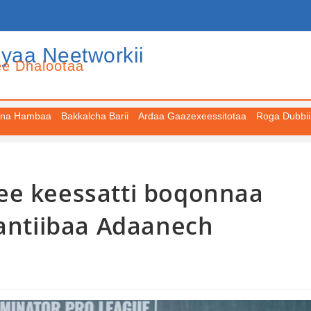
iyaa Neetworkii
ee Dhalootaa
na Hambaa
Bakkalcha Barii
Ardaa Gaazexeessitotaa
Roga Dubbii
ee keessatti boqonnaa
Kantiibaa Adaanech