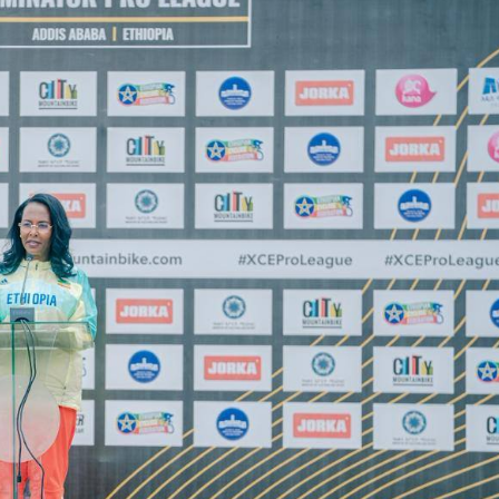
Dooktar Abiyyi Ahimad fi Giiftii Duree
Zinnaash Taayyaachoo dabalee
qondaaltootni hojii Mootummaa misooma
magaalaa Baahardaar daawwatan
August 6, 2026