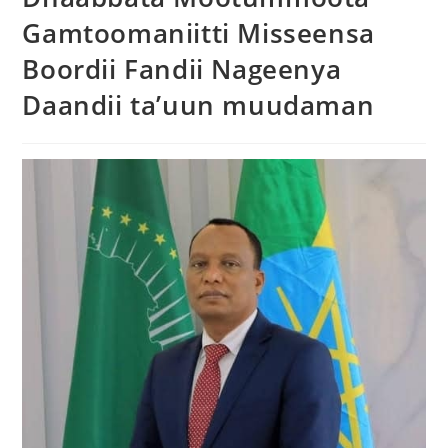
Gamtoomaniitti Misseensa
Boordii Fandii Nageenya
Daandii ta’uun muudaman