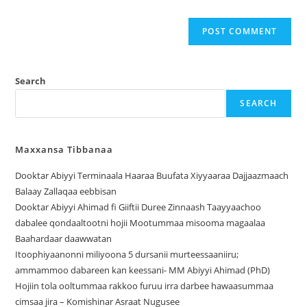
Search
SEARCH
Maxxansa Tibbanaa
Dooktar Abiyyi Terminaala Haaraa Buufata Xiyyaaraa Dajjaazmaach
Balaay Zallaqaa eebbisan
Dooktar Abiyyi Ahimad fi Giiftii Duree Zinnaash Taayyaachoo
dabalee qondaaltootni hojii Mootummaa misooma magaalaa
Baahardaar daawwatan
Itoophiyaanonni miliyoona 5 dursanii murteessaaniiru;
ammammoo dabareen kan keessani- MM Abiyyi Ahimad (PhD)
Hojiin tola ooltummaa rakkoo furuu irra darbee hawaasummaa
cimsaa jira – Komishinar Asraat Nugusee