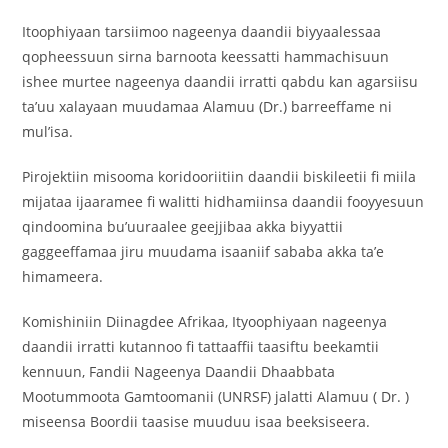
Itoophiyaan tarsiimoo nageenya daandii biyyaalessaa
qopheessuun sirna barnoota keessatti hammachisuun
ishee murtee nageenya daandii irratti qabdu kan agarsiisu
ta’uu xalayaan muudamaa Alamuu (Dr.) barreeffame ni
mul’isa.
Pirojektiin misooma koridooriitiin daandii biskileetii fi miila
mijataa ijaaramee fi walitti hidhamiinsa daandii fooyyesuun
qindoomina bu’uuraalee geejjibaa akka biyyattii
gaggeeffamaa jiru muudama isaaniif sababa akka ta’e
himameera.
Komishiniin Diinagdee Afrikaa, Ityoophiyaan nageenya
daandii irratti kutannoo fi tattaaffii taasiftu beekamtii
kennuun, Fandii Nageenya Daandii Dhaabbata
Mootummoota Gamtoomanii (UNRSF) jalatti Alamuu ( Dr. )
miseensa Boordii taasise muuduu isaa beeksiseera.