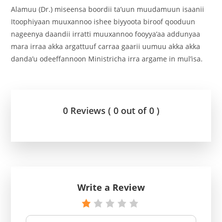
Alamuu (Dr.) miseensa boordii ta’uun muudamuun isaanii
Itoophiyaan muuxannoo ishee biyyoota biroof qooduun
nageenya daandii irratti muuxannoo fooyya’aa addunyaa
mara irraa akka argattuuf carraa gaarii uumuu akka akka
danda’u odeeffannoon Ministricha irra argame in mul’isa.
0 Reviews ( 0 out of 0 )
Write a Review