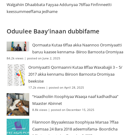
Walgahiin Dhaabbata Fayyaa Addunyaa 76ffaa Finfinneetti
keessummeeffama jedhame
Oduulee Baay'inaan dubbifame
Qormaata Kutaa 6ffaa akka Naannoo Oromiyaatti
baruu kaasee kennama- Biiroo Barnoota Oromiyaa
84.2k views
|
posted on June 2, 2025
Oromiyaatti Qormaanni Kutaa 8ffaa Waxabajjii 3 – 5/
2017 akka kennamu Biiroon Barnoota Oromiyaa
beeksise
17.2k views
|
posted on April 28, 2025
“Haadholiin Itoophiyaa Waaqa naaf kadhadhaa”
Maaster Abinnet
8.8k views
|
posted on December 15, 2025
Filannoon Biyyaalessaa Itoophiyaa Marsaa 7ffaa
Caamsaa 24 Bara 2018 adeemsifama- Boordicha