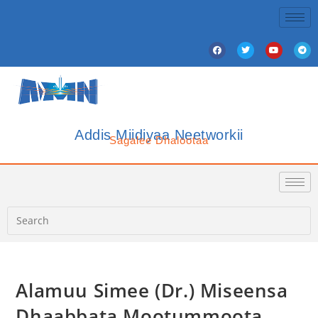
Addis Miidiyaa Neetworkii
Sagalee Dhalootaa
Alamuu Simee (Dr.) Miseensa
Dhaabbata Mootummoota