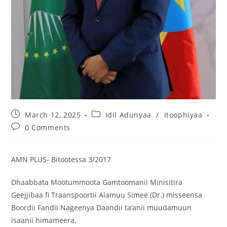
March 12, 2025
Idil Adunyaa
/
Itoophiyaa
0 Comments
AMN PLUS- Bitootessa 3/2017
Dhaabbata Mootummoota Gamtoomanii Minisitira
Geejjibaa fi Traanspoortii Alamuu Simee (Dr.) misseensa
Boordii Fandii Nageenya Daandii ta’anii muudamuun
isaanii himameera.