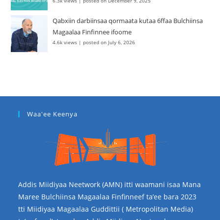
6.3k views
|
posted on December 9, 2025
Qabxiin darbiinsaa qormaata kutaa 6ffaa Bulchiinsa
Magaalaa Finfinnee ifoome
4.6k views
|
posted on July 6, 2026
Waa'ee Keenya
Addis Miidiyaa Neetwork (AMN) itti waamani isaa Mana
Maree Bulchiinsa Magaalaa Finfinneef ta’ee bara 2023
tti Miidiyaa Magaalaa Guddittii ( Metropolitan Media)