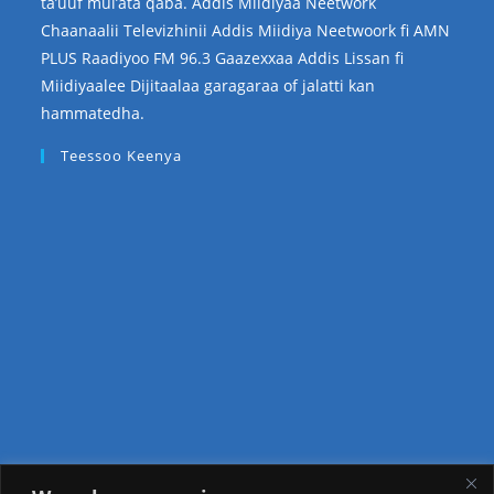
ta’uuf mul’ata qaba. Addis Miidiyaa Neetwork
Chaanaalii Televizhinii Addis Miidiya Neetwoork fi AMN
PLUS Raadiyoo FM 96.3 Gaazexxaa Addis Lissan fi
Miidiyaalee Dijitaalaa garagaraa of jalatti kan
hammatedha.
Teessoo Keenya