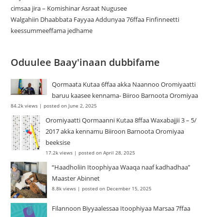
cimsaa jira – Komishinar Asraat Nugusee
Walgahiin Dhaabbata Fayyaa Addunyaa 76ffaa Finfinneetti
keessummeeffama jedhame
Oduulee Baay'inaan dubbifame
Qormaata Kutaa 6ffaa akka Naannoo Oromiyaatti
baruu kaasee kennama- Biiroo Barnoota Oromiyaa
84.2k views
|
posted on June 2, 2025
Oromiyaatti Qormaanni Kutaa 8ffaa Waxabajjii 3 – 5/
2017 akka kennamu Biiroon Barnoota Oromiyaa
beeksise
17.2k views
|
posted on April 28, 2025
“Haadholiin Itoophiyaa Waaqa naaf kadhadhaa”
Maaster Abinnet
8.8k views
|
posted on December 15, 2025
Filannoon Biyyaalessaa Itoophiyaa Marsaa 7ffaa