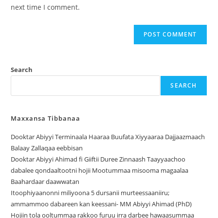
next time I comment.
Search
SEARCH
Maxxansa Tibbanaa
Dooktar Abiyyi Terminaala Haaraa Buufata Xiyyaaraa Dajjaazmaach
Balaay Zallaqaa eebbisan
Dooktar Abiyyi Ahimad fi Giiftii Duree Zinnaash Taayyaachoo
dabalee qondaaltootni hojii Mootummaa misooma magaalaa
Baahardaar daawwatan
Itoophiyaanonni miliyoona 5 dursanii murteessaaniiru;
ammammoo dabareen kan keessani- MM Abiyyi Ahimad (PhD)
Hojiin tola ooltummaa rakkoo furuu irra darbee hawaasummaa