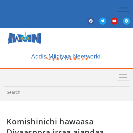
Addis Miidiyaa Neetworkii
Sagalee Dhalootaa
Komishinichi hawaasa
Diyaaspora irraa ajandaa