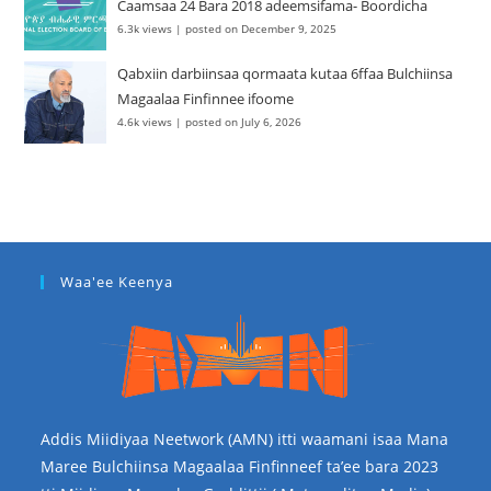
Caamsaa 24 Bara 2018 adeemsifama- Boordicha
6.3k views
|
posted on December 9, 2025
Qabxiin darbiinsaa qormaata kutaa 6ffaa Bulchiinsa
Magaalaa Finfinnee ifoome
4.6k views
|
posted on July 6, 2026
Waa'ee Keenya
Addis Miidiyaa Neetwork (AMN) itti waamani isaa Mana
Maree Bulchiinsa Magaalaa Finfinneef ta’ee bara 2023