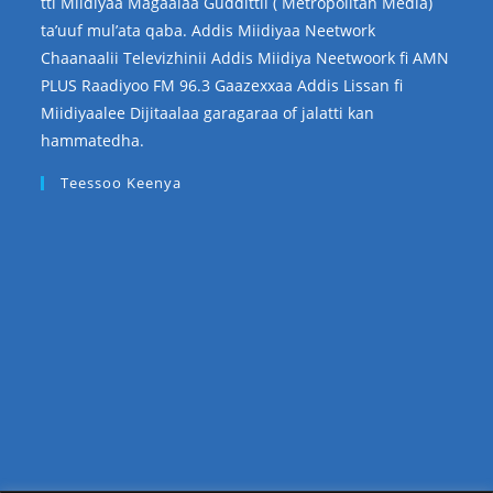
tti Miidiyaa Magaalaa Guddittii ( Metropolitan Media)
ta’uuf mul’ata qaba. Addis Miidiyaa Neetwork
Chaanaalii Televizhinii Addis Miidiya Neetwoork fi AMN
PLUS Raadiyoo FM 96.3 Gaazexxaa Addis Lissan fi
Miidiyaalee Dijitaalaa garagaraa of jalatti kan
hammatedha.
Teessoo Keenya