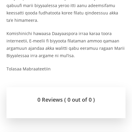
qabuufi marii biyyaalessa yeroo itti aanu adeemsifamu
keessatti qooda fudhatoota koree filatu qindeessuu akka
ta’e himameera.
Komishinichi hawaasa Daayaaspora irraa karaa toora
interneetii, E-meelii fi biyyoota filataman ammoo qamaan
argamuun ajandaa akka walitti qabu eeramuu ragaan Marii
Biyyalessaa irra argame ni mul’isa.
Tolasaa Mabraateetiin
0 Reviews ( 0 out of 0 )