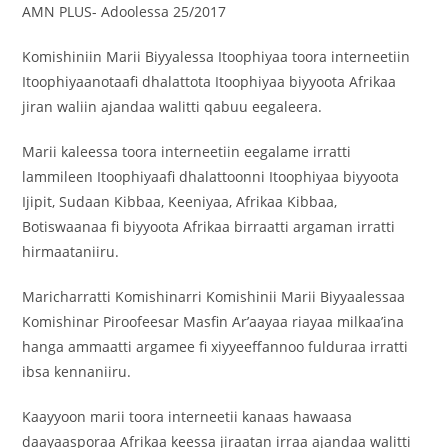
AMN PLUS- Adoolessa 25/2017
Komishiniin Marii Biyyalessa Itoophiyaa toora interneetiin
Itoophiyaanotaafi dhalattota Itoophiyaa biyyoota Afrikaa
jiran waliin ajandaa walitti qabuu eegaleera.
Marii kaleessa toora interneetiin eegalame irratti
lammileen Itoophiyaafi dhalattoonni Itoophiyaa biyyoota
Ijipit, Sudaan Kibbaa, Keeniyaa, Afrikaa Kibbaa,
Botiswaanaa fi biyyoota Afrikaa birraatti argaman irratti
hirmaataniiru.
Maricharratti Komishinarri Komishinii Marii Biyyaalessaa
Komishinar Piroofeesar Masfin Ar’aayaa riayaa milkaa’ina
hanga ammaatti argamee fi xiyyeeffannoo fulduraa irratti
ibsa kennaniiru.
Kaayyoon marii toora interneetii kanaas hawaasa
daayaasporaa Afrikaa keessa jiraatan irraa ajandaa walitti